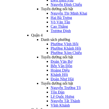
Điện Biên Phủ
Nguyễn Đình Chiểu
Tuyến đường nổi bật
Nguyễn Thị Minh Khai
Hai Bà Trưng
Võ Văn Tần
Cao Thắng
Trương Định
Quận 4
Danh sách phường
Phường Vĩnh Hội
Phường Khánh Hội
Phường Xóm Chiếu
Tuyến đường nổi bật
Đoàn Văn Bơ
Bến Vân Đồn
Hoàng Diệu
Khánh Hội
Đoàn Như Hài
Tuyến đường nổi bật
Nguyễn Trường Tộ
Tôn Đản
Lê Quốc Hưng
Nguyễn Tất Thành
Vĩnh Khánh