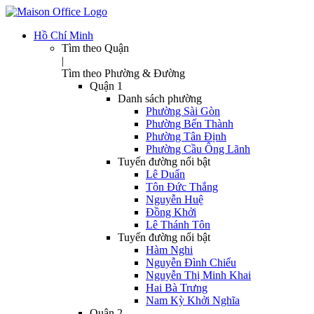
Hồ Chí Minh
Tìm theo Quận
|
Tìm theo Phường & Đường
Quận 1
Danh sách phường
Phường Sài Gòn
Phường Bến Thành
Phường Tân Định
Phường Cầu Ông Lãnh
Tuyến đường nổi bật
Lê Duẩn
Tôn Đức Thắng
Nguyễn Huệ
Đồng Khởi
Lê Thánh Tôn
Tuyến đường nổi bật
Hàm Nghi
Nguyễn Đình Chiểu
Nguyễn Thị Minh Khai
Hai Bà Trưng
Nam Kỳ Khởi Nghĩa
Quận 2