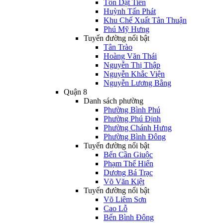
Tôn Dật Tiên
Huỳnh Tấn Phát
Khu Chế Xuất Tân Thuận
Phú Mỹ Hưng
Tuyến đường nổi bật
Tân Trào
Hoàng Văn Thái
Nguyễn Thị Thập
Nguyễn Khắc Viện
Nguyễn Lương Bằng
Quận 8
Danh sách phường
Phường Bình Phú
Phường Phú Định
Phường Chánh Hưng
Phường Bình Đông
Tuyến đường nổi bật
Bến Cần Giuộc
Phạm Thế Hiển
Dương Bá Trạc
Võ Văn Kiệt
Tuyến đường nổi bật
Võ Liêm Sơn
Cao Lỗ
Bến Bình Đông