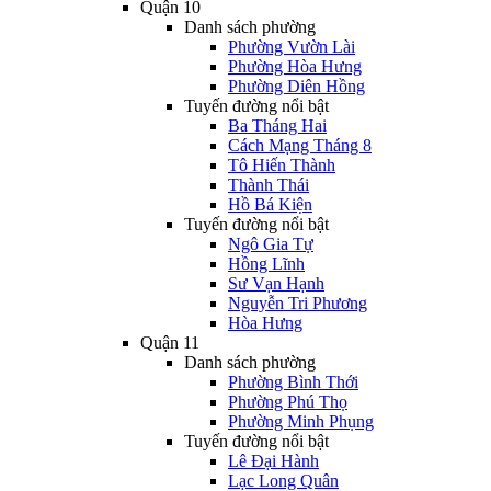
Quận 10
Danh sách phường
Phường Vườn Lài
Phường Hòa Hưng
Phường Diên Hồng
Tuyến đường nổi bật
Ba Tháng Hai
Cách Mạng Tháng 8
Tô Hiến Thành
Thành Thái
Hồ Bá Kiện
Tuyến đường nổi bật
Ngô Gia Tự
Hồng Lĩnh
Sư Vạn Hạnh
Nguyễn Tri Phương
Hòa Hưng
Quận 11
Danh sách phường
Phường Bình Thới
Phường Phú Thọ
Phường Minh Phụng
Tuyến đường nổi bật
Lê Đại Hành
Lạc Long Quân