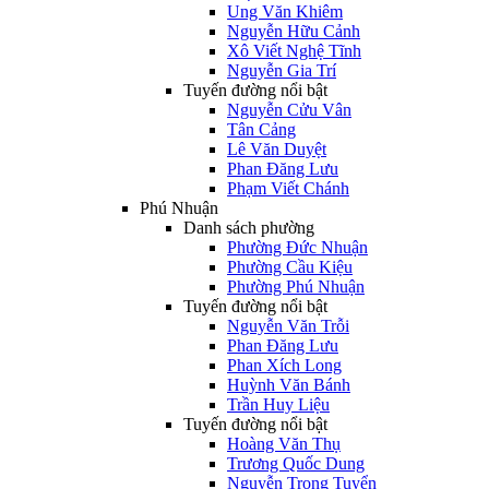
Ung Văn Khiêm
Nguyễn Hữu Cảnh
Xô Viết Nghệ Tĩnh
Nguyễn Gia Trí
Tuyến đường nổi bật
Nguyễn Cửu Vân
Tân Cảng
Lê Văn Duyệt
Phan Đăng Lưu
Phạm Viết Chánh
Phú Nhuận
Danh sách phường
Phường Đức Nhuận
Phường Cầu Kiệu
Phường Phú Nhuận
Tuyến đường nổi bật
Nguyễn Văn Trỗi
Phan Đăng Lưu
Phan Xích Long
Huỳnh Văn Bánh
Trần Huy Liệu
Tuyến đường nổi bật
Hoàng Văn Thụ
Trương Quốc Dung
Nguyễn Trọng Tuyển