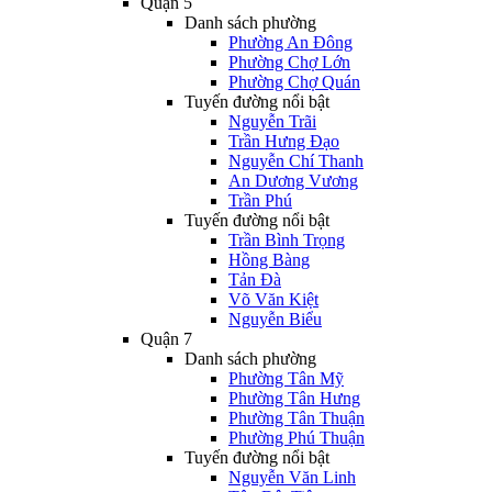
Quận 5
Danh sách phường
Phường An Đông
Phường Chợ Lớn
Phường Chợ Quán
Tuyến đường nổi bật
Nguyễn Trãi
Trần Hưng Đạo
Nguyễn Chí Thanh
An Dương Vương
Trần Phú
Tuyến đường nổi bật
Trần Bình Trọng
Hồng Bàng
Tản Đà
Võ Văn Kiệt
Nguyễn Biểu
Quận 7
Danh sách phường
Phường Tân Mỹ
Phường Tân Hưng
Phường Tân Thuận
Phường Phú Thuận
Tuyến đường nổi bật
Nguyễn Văn Linh