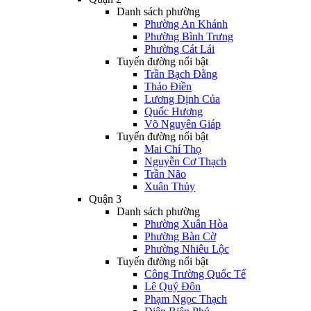
Danh sách phường
Phường An Khánh
Phường Bình Trưng
Phường Cát Lái
Tuyến đường nổi bật
Trần Bạch Đằng
Thảo Điền
Lương Định Của
Quốc Hương
Võ Nguyên Giáp
Tuyến đường nổi bật
Mai Chí Thọ
Nguyễn Cơ Thạch
Trần Não
Xuân Thủy
Quận 3
Danh sách phường
Phường Xuân Hòa
Phường Bàn Cờ
Phường Nhiêu Lộc
Tuyến đường nổi bật
Công Trường Quốc Tế
Lê Quý Đôn
Phạm Ngọc Thạch