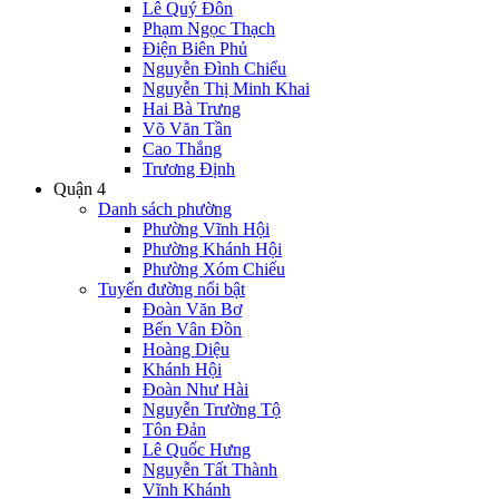
Lê Quý Đôn
Phạm Ngọc Thạch
Điện Biên Phủ
Nguyễn Đình Chiểu
Nguyễn Thị Minh Khai
Hai Bà Trưng
Võ Văn Tần
Cao Thắng
Trương Định
Quận 4
Danh sách phường
Phường Vĩnh Hội
Phường Khánh Hội
Phường Xóm Chiếu
Tuyến đường nổi bật
Đoàn Văn Bơ
Bến Vân Đồn
Hoàng Diệu
Khánh Hội
Đoàn Như Hài
Nguyễn Trường Tộ
Tôn Đản
Lê Quốc Hưng
Nguyễn Tất Thành
Vĩnh Khánh