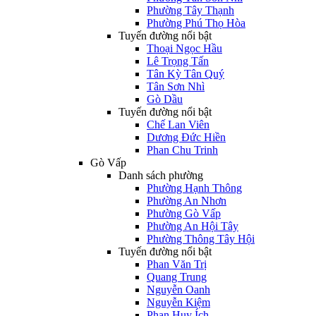
Phường Tây Thạnh
Phường Phú Thọ Hòa
Tuyến đường nổi bật
Thoại Ngọc Hầu
Lê Trọng Tấn
Tân Kỳ Tân Quý
Tân Sơn Nhì
Gò Dầu
Tuyến đường nổi bật
Chế Lan Viên
Dương Đức Hiền
Phan Chu Trinh
Gò Vấp
Danh sách phường
Phường Hạnh Thông
Phường An Nhơn
Phường Gò Vấp
Phường An Hội Tây
Phường Thông Tây Hội
Tuyến đường nổi bật
Phan Văn Trị
Quang Trung
Nguyễn Oanh
Nguyễn Kiệm
Phan Huy Ích