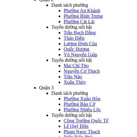
Danh sách phường
Phường An Khánh
Phường Bình Trưng
Phường Cát Lái
Tuyến đường nổi bật
Trần Bạch Đằng
Thảo Điền
Lương Định Của
Quốc Hương
Võ Nguyên Giáp
Tuyến đường nổi bật
Mai Chí Thọ
Nguyễn Cơ Thạch
Trần Não
Xuân Thủy
Quận 3
Danh sách phường
Phường Xuân Hòa
Phường Bàn Cờ
Phường Nhiêu Lộc
Tuyến đường nổi bật
Công Trường Quốc Tế
Lê Quý Đôn
Phạm Ngọc Thạch