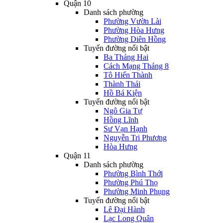
Quận 10
Danh sách phường
Phường Vườn Lài
Phường Hòa Hưng
Phường Diên Hồng
Tuyến đường nổi bật
Ba Tháng Hai
Cách Mạng Tháng 8
Tô Hiến Thành
Thành Thái
Hồ Bá Kiện
Tuyến đường nổi bật
Ngô Gia Tự
Hồng Lĩnh
Sư Vạn Hạnh
Nguyễn Tri Phương
Hòa Hưng
Quận 11
Danh sách phường
Phường Bình Thới
Phường Phú Thọ
Phường Minh Phụng
Tuyến đường nổi bật
Lê Đại Hành
Lạc Long Quân