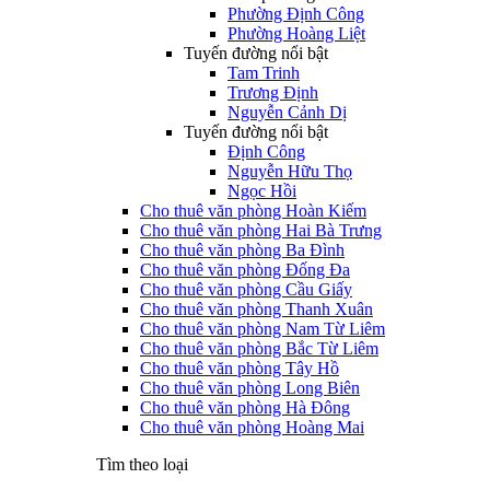
Phường Định Công
Phường Hoàng Liệt
Tuyến đường nổi bật
Tam Trinh
Trương Định
Nguyễn Cảnh Dị
Tuyến đường nổi bật
Định Công
Nguyễn Hữu Thọ
Ngọc Hồi
Cho thuê văn phòng Hoàn Kiếm
Cho thuê văn phòng Hai Bà Trưng
Cho thuê văn phòng Ba Đình
Cho thuê văn phòng Đống Đa
Cho thuê văn phòng Cầu Giấy
Cho thuê văn phòng Thanh Xuân
Cho thuê văn phòng Nam Từ Liêm
Cho thuê văn phòng Bắc Từ Liêm
Cho thuê văn phòng Tây Hồ
Cho thuê văn phòng Long Biên
Cho thuê văn phòng Hà Đông
Cho thuê văn phòng Hoàng Mai
Tìm theo loại