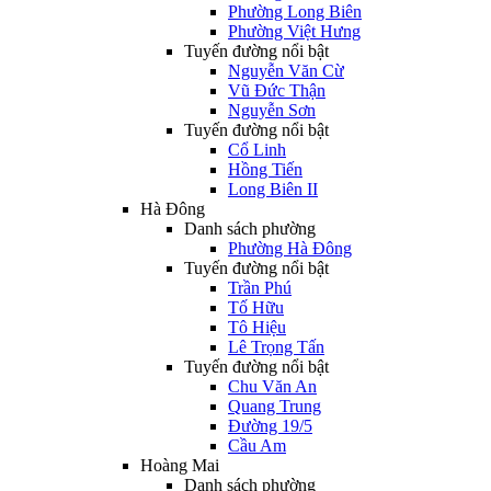
Phường Long Biên
Phường Việt Hưng
Tuyến đường nổi bật
Nguyễn Văn Cừ
Vũ Đức Thận
Nguyễn Sơn
Tuyến đường nổi bật
Cổ Linh
Hồng Tiến
Long Biên II
Hà Đông
Danh sách phường
Phường Hà Đông
Tuyến đường nổi bật
Trần Phú
Tố Hữu
Tô Hiệu
Lê Trọng Tấn
Tuyến đường nổi bật
Chu Văn An
Quang Trung
Đường 19/5
Cầu Am
Hoàng Mai
Danh sách phường