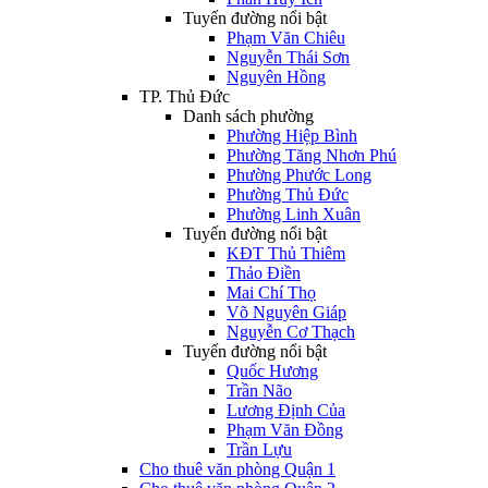
Tuyến đường nổi bật
Phạm Văn Chiêu
Nguyễn Thái Sơn
Nguyên Hồng
TP. Thủ Đức
Danh sách phường
Phường Hiệp Bình
Phường Tăng Nhơn Phú
Phường Phước Long
Phường Thủ Đức
Phường Linh Xuân
Tuyến đường nổi bật
KĐT Thủ Thiêm
Thảo Điền
Mai Chí Thọ
Võ Nguyên Giáp
Nguyễn Cơ Thạch
Tuyến đường nổi bật
Quốc Hương
Trần Não
Lương Định Của
Phạm Văn Đồng
Trần Lựu
Cho thuê văn phòng Quận 1