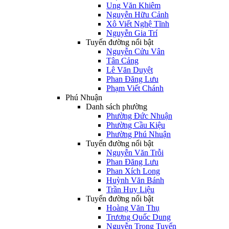
Ung Văn Khiêm
Nguyễn Hữu Cảnh
Xô Viết Nghệ Tĩnh
Nguyễn Gia Trí
Tuyến đường nổi bật
Nguyễn Cửu Vân
Tân Cảng
Lê Văn Duyệt
Phan Đăng Lưu
Phạm Viết Chánh
Phú Nhuận
Danh sách phường
Phường Đức Nhuận
Phường Cầu Kiệu
Phường Phú Nhuận
Tuyến đường nổi bật
Nguyễn Văn Trỗi
Phan Đăng Lưu
Phan Xích Long
Huỳnh Văn Bánh
Trần Huy Liệu
Tuyến đường nổi bật
Hoàng Văn Thụ
Trương Quốc Dung
Nguyễn Trọng Tuyển