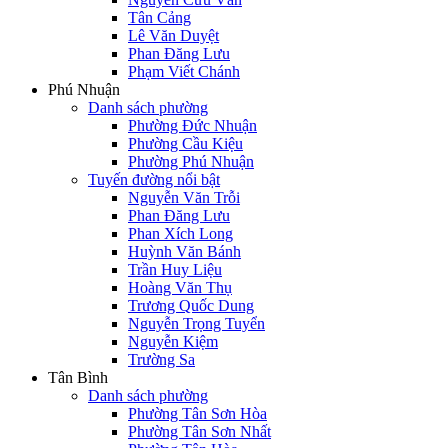
Tân Cảng
Lê Văn Duyệt
Phan Đăng Lưu
Phạm Viết Chánh
Phú Nhuận
Danh sách phường
Phường Đức Nhuận
Phường Cầu Kiệu
Phường Phú Nhuận
Tuyến đường nổi bật
Nguyễn Văn Trỗi
Phan Đăng Lưu
Phan Xích Long
Huỳnh Văn Bánh
Trần Huy Liệu
Hoàng Văn Thụ
Trương Quốc Dung
Nguyễn Trọng Tuyển
Nguyễn Kiệm
Trường Sa
Tân Bình
Danh sách phường
Phường Tân Sơn Hòa
Phường Tân Sơn Nhất