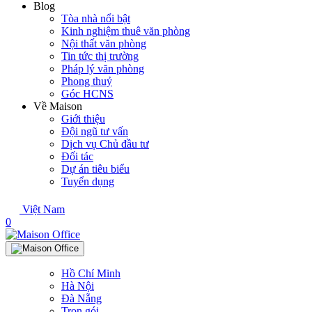
Blog
Tòa nhà nổi bật
Kinh nghiệm thuê văn phòng
Nội thất văn phòng
Tin tức thị trường
Pháp lý văn phòng
Phong thuỷ
Góc HCNS
Về Maison
Giới thiệu
Đội ngũ tư vấn
Dịch vụ Chủ đầu tư
Đối tác
Dự án tiêu biểu
Tuyển dụng
Việt Nam
0
Hồ Chí Minh
Hà Nội
Đà Nẵng
Trọn gói