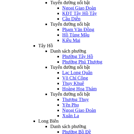
Tuyến đường nổi bật
Ngoại Giao Đoàn
KĐT Tây Hồ Tây
Cầu Diễn
Tuyến đường nổi bật
Phạm Văn Đồng
Hồ Tùng Mậu
Kiều Mai
Tây Hồ
Danh sách phường
Phường Tây Hồ
Phường Phú Thượng
Tuyến đường nổi bật
Lạc Long Quân
Võ Chí Công
Thụy Khuê
Hoàng Hoa Thám
Tuyến đường nổi bật
Thượng Thụy
Yên Phụ
Ngoại Giao Đoàn
Xuân La
Long Biên
Danh sách phường
Phường Bồ Đề