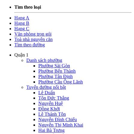
Tìm theo loại
Hạng A
Hạng B
Hạng C
Văn phòng trọn gói
Toà nhà nguyên căn
Tìm theo đường
Quận 1
Danh sách phường
Phường Sài Gòn
Phường Bến Thành
Phường Tân Định
Phường Cầu Ông Lãnh
Tuyến đường nổi bật
Lê Duẩn
Tôn Đức Thắng
Nguyễn Huệ
Đồng Khởi
Lê Thánh Tôn
Nguyễn Đình Chiểu
Nguyễn Thị Minh Khai
Hai Bà Trưng