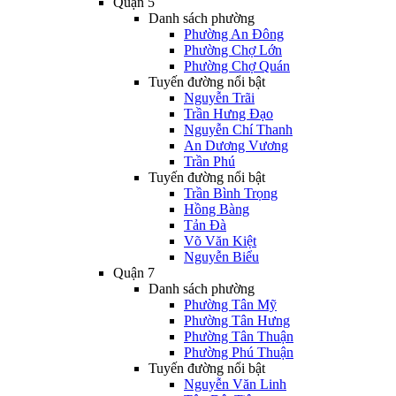
Quận 5
Danh sách phường
Phường An Đông
Phường Chợ Lớn
Phường Chợ Quán
Tuyến đường nổi bật
Nguyễn Trãi
Trần Hưng Đạo
Nguyễn Chí Thanh
An Dương Vương
Trần Phú
Tuyến đường nổi bật
Trần Bình Trọng
Hồng Bàng
Tản Đà
Võ Văn Kiệt
Nguyễn Biểu
Quận 7
Danh sách phường
Phường Tân Mỹ
Phường Tân Hưng
Phường Tân Thuận
Phường Phú Thuận
Tuyến đường nổi bật
Nguyễn Văn Linh