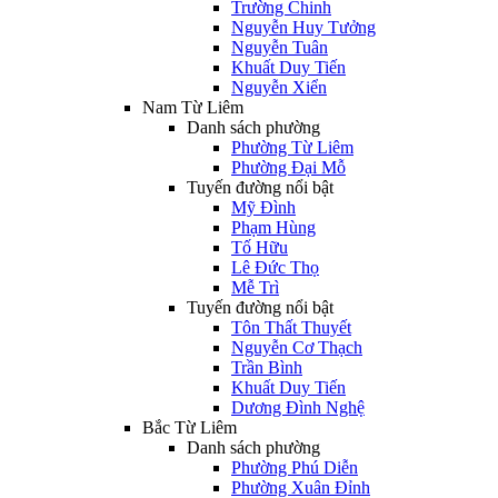
Trường Chinh
Nguyễn Huy Tưởng
Nguyễn Tuân
Khuất Duy Tiến
Nguyễn Xiển
Nam Từ Liêm
Danh sách phường
Phường Từ Liêm
Phường Đại Mỗ
Tuyến đường nổi bật
Mỹ Đình
Phạm Hùng
Tố Hữu
Lê Đức Thọ
Mễ Trì
Tuyến đường nổi bật
Tôn Thất Thuyết
Nguyễn Cơ Thạch
Trần Bình
Khuất Duy Tiến
Dương Đình Nghệ
Bắc Từ Liêm
Danh sách phường
Phường Phú Diễn
Phường Xuân Đỉnh