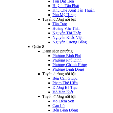
Tôn Dật Tiên
Huỳnh Tấn Phát
Khu Chế Xuất Tân Thuận
Phú Mỹ Hưng
Tuyến đường nổi bật
Tân Trào
Hoàng Văn Thái
Nguyễn Thị Thập
Nguyễn Khắc Viện
Nguyễn Lương Bằng
Quận 8
Danh sách phường
Phường Bình Phú
Phường Phú Định
Phường Chánh Hưng
Phường Bình Đông
Tuyến đường nổi bật
Bến Cần Giuộc
Phạm Thế Hiển
Dương Bá Trạc
Võ Văn Kiệt
Tuyến đường nổi bật
Võ Liêm Sơn
Cao Lỗ
Bến Bình Đông