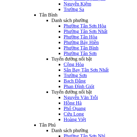
Nguyễn Kiệm
Trường Sa
Tân Bình
Danh sách phường
Phường Tân Sơn Hòa
Phường Tân Sơn Nhất
Phường Tân Hòa
Phường Bảy Hiền
Phường Tân Bình
Phường Tân Sơn
Tuyến đường nổi bật
Cộng Hòa
Sân Bay Tân Sơn Nhất
Trường Sơn
Bạch Đằng
Phan Đình Giót
Tuyến đường nổi bật
Nguyễn Văn Trỗi
Hồng Hà
Phổ Quang
Cửu Long
Hoàng Việt
Tân Phú
Danh sách phường
Phường Tân Sơn Nhì