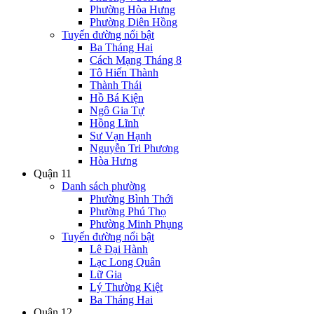
Phường Hòa Hưng
Phường Diên Hồng
Tuyến đường nổi bật
Ba Tháng Hai
Cách Mạng Tháng 8
Tô Hiến Thành
Thành Thái
Hồ Bá Kiện
Ngô Gia Tự
Hồng Lĩnh
Sư Vạn Hạnh
Nguyễn Tri Phương
Hòa Hưng
Quận 11
Danh sách phường
Phường Bình Thới
Phường Phú Thọ
Phường Minh Phụng
Tuyến đường nổi bật
Lê Đại Hành
Lạc Long Quân
Lữ Gia
Lý Thường Kiệt
Ba Tháng Hai
Quận 12