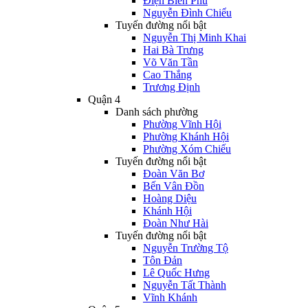
Điện Biên Phủ
Nguyễn Đình Chiểu
Tuyến đường nổi bật
Nguyễn Thị Minh Khai
Hai Bà Trưng
Võ Văn Tần
Cao Thắng
Trương Định
Quận 4
Danh sách phường
Phường Vĩnh Hội
Phường Khánh Hội
Phường Xóm Chiếu
Tuyến đường nổi bật
Đoàn Văn Bơ
Bến Vân Đồn
Hoàng Diệu
Khánh Hội
Đoàn Như Hài
Tuyến đường nổi bật
Nguyễn Trường Tộ
Tôn Đản
Lê Quốc Hưng
Nguyễn Tất Thành
Vĩnh Khánh