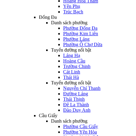
Hoàng Hoa Thám
Yên Phụ
Trúc Bạch
Đống Đa
Danh sách phường
Phường Đống Đa
Phường Kim Liên
Phường Láng
Phường Ô Chợ Dừa
Tuyến đường nổi bật
Láng Hạ
Hoàng Cầu
Trường Chinh
Cát Linh
Thái Hà
Tuyến đường nổi bật
Nguyễn Chí Thanh
Đường Láng
Thái Thịnh
Đê La Thành
Đào Duy Anh
Cầu Giấy
Danh sách phường
Phường Cầu Giấy
Phường Yên Hòa