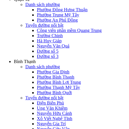
Danh sách phường
Phường Đông Hưng Thuận
Phường Trung Mỹ Tây
Phường An Phú Đông
Tuyến đường nổi bật
Công viên phần mềm Quang Trung
Trường Chinh
Hà Huy Giáp
Nguyễn Văn Quá
Đường số 5
Đường số 3
Bình Thạnh
Danh sách phường
Phường Gia Định
Phường Bình Thạnh
Phường Bình Lợi Trung
Phường Thạnh Mỹ Tây
Phường Bình Quới
Tuyến đường nổi bật
Điện Biên Phủ
Ung Văn Khiêm
Nguyễn Hữu Cảnh
Xô Viết Nghệ Tĩnh
Nguyễn Gia Trí
Nguyễn Cửu Vân