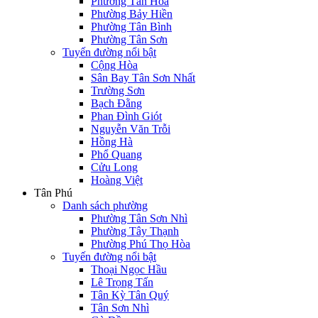
Phường Tân Hòa
Phường Bảy Hiền
Phường Tân Bình
Phường Tân Sơn
Tuyến đường nổi bật
Cộng Hòa
Sân Bay Tân Sơn Nhất
Trường Sơn
Bạch Đằng
Phan Đình Giót
Nguyễn Văn Trỗi
Hồng Hà
Phổ Quang
Cửu Long
Hoàng Việt
Tân Phú
Danh sách phường
Phường Tân Sơn Nhì
Phường Tây Thạnh
Phường Phú Thọ Hòa
Tuyến đường nổi bật
Thoại Ngọc Hầu
Lê Trọng Tấn
Tân Kỳ Tân Quý
Tân Sơn Nhì