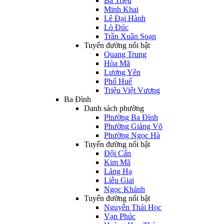
Bà Triệu
Minh Khai
Lê Đại Hành
Lò Đúc
Trần Xuân Soạn
Tuyến đường nổi bật
Quang Trung
Hòa Mã
Lương Yên
Phố Huế
Triệu Việt Vương
Ba Đình
Danh sách phường
Phường Ba Đình
Phường Giảng Võ
Phường Ngọc Hà
Tuyến đường nổi bật
Đội Cấn
Kim Mã
Láng Hạ
Liễu Giai
Ngọc Khánh
Tuyến đường nổi bật
Nguyễn Thái Học
Vạn Phúc