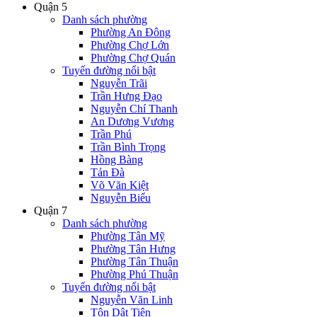
Quận 5
Danh sách phường
Phường An Đông
Phường Chợ Lớn
Phường Chợ Quán
Tuyến đường nổi bật
Nguyễn Trãi
Trần Hưng Đạo
Nguyễn Chí Thanh
An Dương Vương
Trần Phú
Trần Bình Trọng
Hồng Bàng
Tản Đà
Võ Văn Kiệt
Nguyễn Biểu
Quận 7
Danh sách phường
Phường Tân Mỹ
Phường Tân Hưng
Phường Tân Thuận
Phường Phú Thuận
Tuyến đường nổi bật
Nguyễn Văn Linh
Tôn Dật Tiên