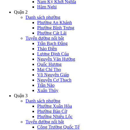
Nam Kỳ Khởi Nghĩa
Hàm Nghi
Quận 2
Danh sách phường
Phường An Khánh
Phường Bình Trưng
Phường Cát Lái
Tuyến đường nổi bật
Trần Bạch Đằng
Thảo Điền
Lương Định Của
Nguyễn Văn Hưởng
Quốc Hương
Mai Chí Thọ
Võ Nguyên Giáp
Nguyễn Cơ Thạch
Trần Não
Xuân Thủy
Quận 3
Danh sách phường
Phường Xuân Hòa
Phường Bàn Cờ
Phường Nhiêu Lộc
Tuyến đường nổi bật
Công Trường Quốc Tế