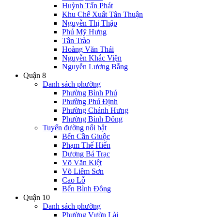
Huỳnh Tấn Phát
Khu Chế Xuất Tân Thuận
Nguyễn Thị Thập
Phú Mỹ Hưng
Tân Trào
Hoàng Văn Thái
Nguyễn Khắc Viện
Nguyễn Lương Bằng
Quận 8
Danh sách phường
Phường Bình Phú
Phường Phú Định
Phường Chánh Hưng
Phường Bình Đông
Tuyến đường nổi bật
Bến Cần Giuộc
Phạm Thế Hiển
Dương Bá Trạc
Võ Văn Kiệt
Võ Liêm Sơn
Cao Lỗ
Bến Bình Đông
Quận 10
Danh sách phường
Phường Vườn Lài