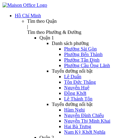
Hồ Chí Minh
Tìm theo Quận
|
Tìm theo Phường & Đường
Quận 1
Danh sách phường
Phường Sài Gòn
Phường Bến Thành
Phường Tân Định
Phường Cầu Ông Lãnh
Tuyến đường nổi bật
Lê Duẩn
Tôn Đức Thắng
Nguyễn Huệ
Đồng Khởi
Lê Thánh Tôn
Tuyến đường nổi bật
Hàm Nghi
Nguyễn Đình Chiểu
Nguyễn Thị Minh Khai
Hai Bà Trưng
Nam Kỳ Khởi Nghĩa
Quận 2