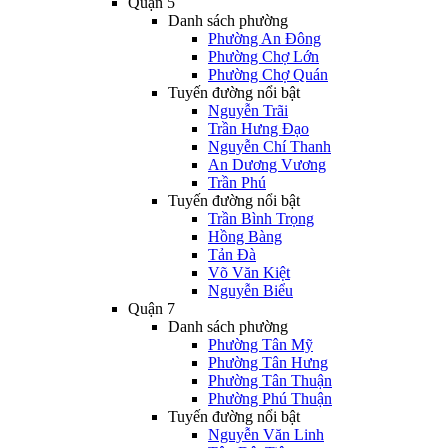
Quận 5
Danh sách phường
Phường An Đông
Phường Chợ Lớn
Phường Chợ Quán
Tuyến đường nổi bật
Nguyễn Trãi
Trần Hưng Đạo
Nguyễn Chí Thanh
An Dương Vương
Trần Phú
Tuyến đường nổi bật
Trần Bình Trọng
Hồng Bàng
Tản Đà
Võ Văn Kiệt
Nguyễn Biểu
Quận 7
Danh sách phường
Phường Tân Mỹ
Phường Tân Hưng
Phường Tân Thuận
Phường Phú Thuận
Tuyến đường nổi bật
Nguyễn Văn Linh