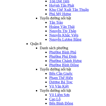
Tôn Dật Tiên
Huỳnh Tấn Phát
Khu Chế Xuất Tân Thuận
Phú Mỹ Hưng
Tuyến đường nổi bật
Tân Trào
Hoàng Văn Thái
Nguyễn Thị Thập
Nguyễn Khắc Viện
Nguyễn Lương Bằng
Quận 8
Danh sách phường
Phường Bình Phú
Phường Phú Định
Phường Chánh Hưng
Phường Bình Đông
Tuyến đường nổi bật
Bến Cần Giuộc
Phạm Thế Hiển
Dương Bá Trạc
Võ Văn Kiệt
Tuyến đường nổi bật
Võ Liêm Sơn
Cao Lỗ
Bến Bình Đông