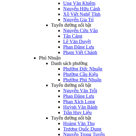
Ung Văn Khiêm
Nguyễn Hữu Cảnh
Xô Viết Nghệ Tĩnh
Nguyễn Gia Trí
Tuyến đường nổi bật
Nguyễn Cửu Vân
Tân Cảng
Lê Văn Duyệt
Phan Đăng Lưu
Phạm Viết Chánh
Phú Nhuận
Danh sách phường
Phường Đức Nhuận
Phường Cầu Kiệu
Phường Phú Nhuận
Tuyến đường nổi bật
Nguyễn Văn Trỗi
Phan Đăng Lưu
Phan Xích Long
Huỳnh Văn Bánh
Trần Huy Liệu
Tuyến đường nổi bật
Hoàng Văn Thụ
Trương Quốc Dung
Nguyễn Trọng Tuyển