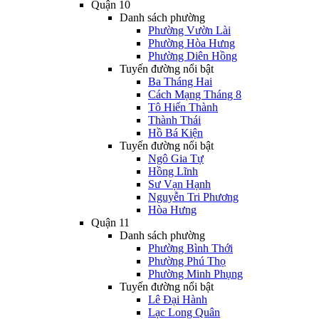
Quận 10
Danh sách phường
Phường Vườn Lài
Phường Hòa Hưng
Phường Diên Hồng
Tuyến đường nổi bật
Ba Tháng Hai
Cách Mạng Tháng 8
Tô Hiến Thành
Thành Thái
Hồ Bá Kiện
Tuyến đường nổi bật
Ngô Gia Tự
Hồng Lĩnh
Sư Vạn Hạnh
Nguyễn Tri Phương
Hòa Hưng
Quận 11
Danh sách phường
Phường Bình Thới
Phường Phú Thọ
Phường Minh Phụng
Tuyến đường nổi bật
Lê Đại Hành
Lạc Long Quân