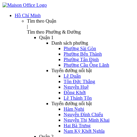
Hồ Chí Minh
Tìm theo Quận
|
Tìm theo Phường & Đường
Quận 1
Danh sách phường
Phường Sài Gòn
Phường Bến Thành
Phường Tân Định
Phường Cầu Ông Lãnh
Tuyến đường nổi bật
Lê Duẩn
Tôn Đức Thắng
Nguyễn Huệ
Đồng Khởi
Lê Thánh Tôn
Tuyến đường nổi bật
Hàm Nghi
Nguyễn Đình Chiểu
Nguyễn Thị Minh Khai
Hai Bà Trưng
Nam Kỳ Khởi Nghĩa
Quận 2