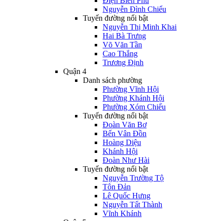
Điện Biên Phủ
Nguyễn Đình Chiểu
Tuyến đường nổi bật
Nguyễn Thị Minh Khai
Hai Bà Trưng
Võ Văn Tần
Cao Thắng
Trương Định
Quận 4
Danh sách phường
Phường Vĩnh Hội
Phường Khánh Hội
Phường Xóm Chiếu
Tuyến đường nổi bật
Đoàn Văn Bơ
Bến Vân Đồn
Hoàng Diệu
Khánh Hội
Đoàn Như Hài
Tuyến đường nổi bật
Nguyễn Trường Tộ
Tôn Đản
Lê Quốc Hưng
Nguyễn Tất Thành
Vĩnh Khánh