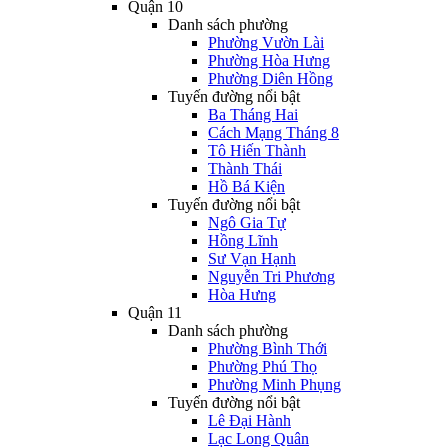
Quận 10
Danh sách phường
Phường Vườn Lài
Phường Hòa Hưng
Phường Diên Hồng
Tuyến đường nổi bật
Ba Tháng Hai
Cách Mạng Tháng 8
Tô Hiến Thành
Thành Thái
Hồ Bá Kiện
Tuyến đường nổi bật
Ngô Gia Tự
Hồng Lĩnh
Sư Vạn Hạnh
Nguyễn Tri Phương
Hòa Hưng
Quận 11
Danh sách phường
Phường Bình Thới
Phường Phú Thọ
Phường Minh Phụng
Tuyến đường nổi bật
Lê Đại Hành
Lạc Long Quân