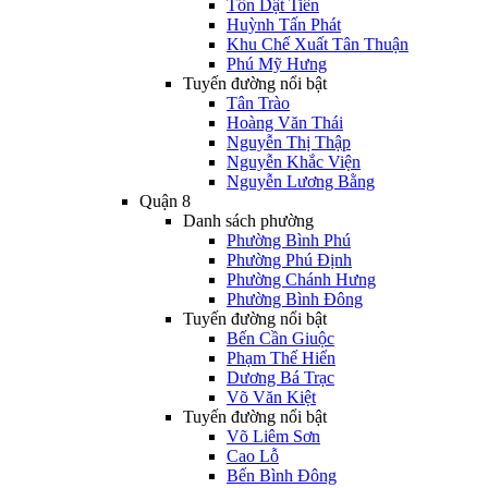
Tôn Dật Tiên
Huỳnh Tấn Phát
Khu Chế Xuất Tân Thuận
Phú Mỹ Hưng
Tuyến đường nổi bật
Tân Trào
Hoàng Văn Thái
Nguyễn Thị Thập
Nguyễn Khắc Viện
Nguyễn Lương Bằng
Quận 8
Danh sách phường
Phường Bình Phú
Phường Phú Định
Phường Chánh Hưng
Phường Bình Đông
Tuyến đường nổi bật
Bến Cần Giuộc
Phạm Thế Hiển
Dương Bá Trạc
Võ Văn Kiệt
Tuyến đường nổi bật
Võ Liêm Sơn
Cao Lỗ
Bến Bình Đông