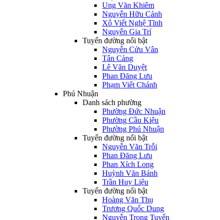
Ung Văn Khiêm
Nguyễn Hữu Cảnh
Xô Viết Nghệ Tĩnh
Nguyễn Gia Trí
Tuyến đường nổi bật
Nguyễn Cửu Vân
Tân Cảng
Lê Văn Duyệt
Phan Đăng Lưu
Phạm Viết Chánh
Phú Nhuận
Danh sách phường
Phường Đức Nhuận
Phường Cầu Kiệu
Phường Phú Nhuận
Tuyến đường nổi bật
Nguyễn Văn Trỗi
Phan Đăng Lưu
Phan Xích Long
Huỳnh Văn Bánh
Trần Huy Liệu
Tuyến đường nổi bật
Hoàng Văn Thụ
Trương Quốc Dung
Nguyễn Trọng Tuyển