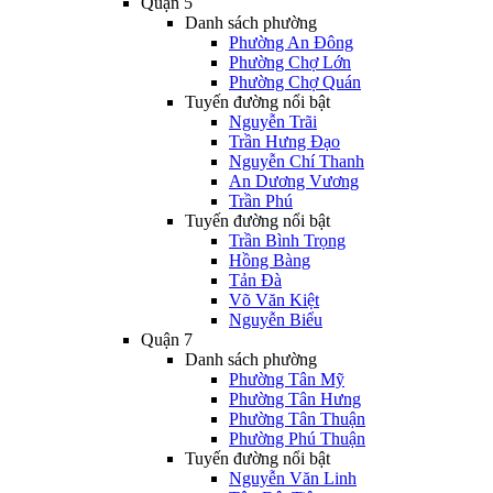
Quận 5
Danh sách phường
Phường An Đông
Phường Chợ Lớn
Phường Chợ Quán
Tuyến đường nổi bật
Nguyễn Trãi
Trần Hưng Đạo
Nguyễn Chí Thanh
An Dương Vương
Trần Phú
Tuyến đường nổi bật
Trần Bình Trọng
Hồng Bàng
Tản Đà
Võ Văn Kiệt
Nguyễn Biểu
Quận 7
Danh sách phường
Phường Tân Mỹ
Phường Tân Hưng
Phường Tân Thuận
Phường Phú Thuận
Tuyến đường nổi bật
Nguyễn Văn Linh