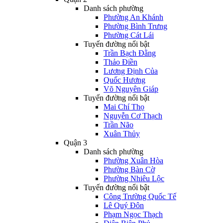
Danh sách phường
Phường An Khánh
Phường Bình Trưng
Phường Cát Lái
Tuyến đường nổi bật
Trần Bạch Đằng
Thảo Điền
Lương Định Của
Quốc Hương
Võ Nguyên Giáp
Tuyến đường nổi bật
Mai Chí Thọ
Nguyễn Cơ Thạch
Trần Não
Xuân Thủy
Quận 3
Danh sách phường
Phường Xuân Hòa
Phường Bàn Cờ
Phường Nhiêu Lộc
Tuyến đường nổi bật
Công Trường Quốc Tế
Lê Quý Đôn
Phạm Ngọc Thạch