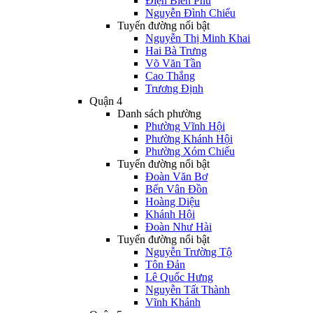
Điện Biên Phủ
Nguyễn Đình Chiểu
Tuyến đường nổi bật
Nguyễn Thị Minh Khai
Hai Bà Trưng
Võ Văn Tần
Cao Thắng
Trương Định
Quận 4
Danh sách phường
Phường Vĩnh Hội
Phường Khánh Hội
Phường Xóm Chiếu
Tuyến đường nổi bật
Đoàn Văn Bơ
Bến Vân Đồn
Hoàng Diệu
Khánh Hội
Đoàn Như Hài
Tuyến đường nổi bật
Nguyễn Trường Tộ
Tôn Đản
Lê Quốc Hưng
Nguyễn Tất Thành
Vĩnh Khánh