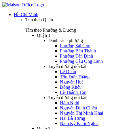
Hồ Chí Minh
Tìm theo Quận
|
Tìm theo Phường & Đường
Quận 1
Danh sách phường
Phường Sài Gòn
Phường Bến Thành
Phường Tân Định
Phường Cầu Ông Lãnh
Tuyến đường nổi bật
Lê Duẩn
Tôn Đức Thắng
Nguyễn Huệ
Đồng Khởi
Lê Thánh Tôn
Tuyến đường nổi bật
Hàm Nghi
Nguyễn Đình Chiểu
Nguyễn Thị Minh Khai
Hai Bà Trưng
Nam Kỳ Khởi Nghĩa
Quận 2