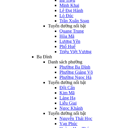
Bà Triệu
Minh Khai
Lê Đại Hành
Lò Đúc
Trần Xuân Soạn
Tuyến đường nổi bật
Quang Trung
Hòa Mã
Lương Yên
Phố Huế
Triệu Việt Vương
Ba Đình
Danh sách phường
Phường Ba Đình
Phường Giảng Võ
Phường Ngọc Hà
Tuyến đường nổi bật
Đội Cấn
Kim Mã
Láng Hạ
Liễu Giai
Ngọc Khánh
Tuyến đường nổi bật
Nguyễn Thái Học
Vạn Phúc