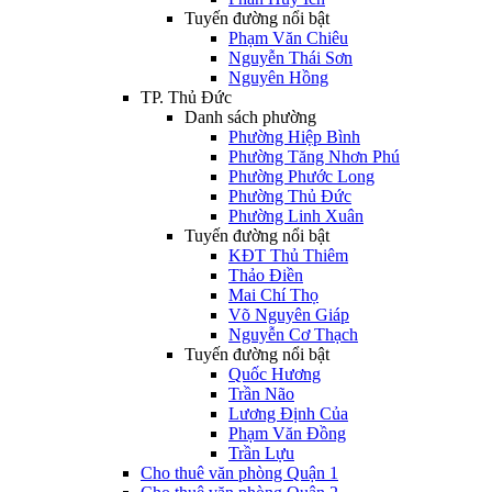
Tuyến đường nổi bật
Phạm Văn Chiêu
Nguyễn Thái Sơn
Nguyên Hồng
TP. Thủ Đức
Danh sách phường
Phường Hiệp Bình
Phường Tăng Nhơn Phú
Phường Phước Long
Phường Thủ Đức
Phường Linh Xuân
Tuyến đường nổi bật
KĐT Thủ Thiêm
Thảo Điền
Mai Chí Thọ
Võ Nguyên Giáp
Nguyễn Cơ Thạch
Tuyến đường nổi bật
Quốc Hương
Trần Não
Lương Định Của
Phạm Văn Đồng
Trần Lựu
Cho thuê văn phòng Quận 1