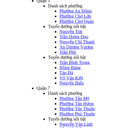
Quận 5
Danh sách phường
Phường An Đông
Phường Chợ Lớn
Phường Chợ Quán
Tuyến đường nổi bật
Nguyễn Trãi
Trần Hưng Đạo
Nguyễn Chí Thanh
An Dương Vương
Trần Phú
Tuyến đường nổi bật
Trần Bình Trọng
Hồng Bàng
Tản Đà
Võ Văn Kiệt
Nguyễn Biểu
Quận 7
Danh sách phường
Phường Tân Mỹ
Phường Tân Hưng
Phường Tân Thuận
Phường Phú Thuận
Tuyến đường nổi bật
Nguyễn Văn Linh