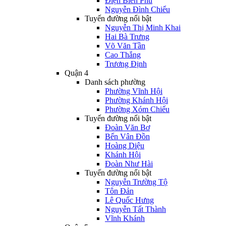
Điện Biên Phủ
Nguyễn Đình Chiểu
Tuyến đường nổi bật
Nguyễn Thị Minh Khai
Hai Bà Trưng
Võ Văn Tần
Cao Thắng
Trương Định
Quận 4
Danh sách phường
Phường Vĩnh Hội
Phường Khánh Hội
Phường Xóm Chiếu
Tuyến đường nổi bật
Đoàn Văn Bơ
Bến Vân Đồn
Hoàng Diệu
Khánh Hội
Đoàn Như Hài
Tuyến đường nổi bật
Nguyễn Trường Tộ
Tôn Đản
Lê Quốc Hưng
Nguyễn Tất Thành
Vĩnh Khánh