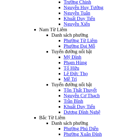
Trường Chinh
Nguyễn Huy Tưởng
Nguyễn Tuân
Khuất Duy Tiến
Nguyễn Xiển
Nam Từ Liêm
Danh sách phường
Phường Từ Liêm
Phường Đại Mỗ
Tuyến đường nổi bật
Mỹ Đình
Phạm Hùng
Tố Hữu
Lê Đức Thọ
Mễ Trì
Tuyến đường nổi bật
Tôn Thất Thuyết
Nguyễn Cơ Thạch
Trần Bình
Khuất Duy Tiến
Dương Đình Nghệ
Bắc Từ Liêm
Danh sách phường
Phường Phú Diễn
Phường Xuân Đỉnh