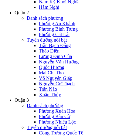
Nam Kỳ Khởi Nghĩa
Hàm Nghi
Quận 2
Danh sách phường
Phường An Khánh
Phường Bình Trưng
Phường Cát Lái
Tuyến đường nổi bật
Trần Bạch Đằng
Thảo Điền
Lương Định Của
Nguyễn Văn Hưởng
Quốc Hương
Mai Chí Thọ
Võ Nguyên Giáp
Nguyễn Cơ Thạch
Trần Não
Xuân Thủy
Quận 3
Danh sách phường
Phường Xuân Hòa
Phường Bàn Cờ
Phường Nhiêu Lộc
Tuyến đường nổi bật
Công Trường Quốc Tế