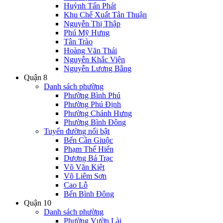
Huỳnh Tấn Phát
Khu Chế Xuất Tân Thuận
Nguyễn Thị Thập
Phú Mỹ Hưng
Tân Trào
Hoàng Văn Thái
Nguyễn Khắc Viện
Nguyễn Lương Bằng
Quận 8
Danh sách phường
Phường Bình Phú
Phường Phú Định
Phường Chánh Hưng
Phường Bình Đông
Tuyến đường nổi bật
Bến Cần Giuộc
Phạm Thế Hiển
Dương Bá Trạc
Võ Văn Kiệt
Võ Liêm Sơn
Cao Lỗ
Bến Bình Đông
Quận 10
Danh sách phường
Phường Vườn Lài