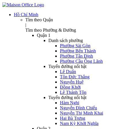
Hồ Chí Minh
Tìm theo Quận
|
Tìm theo Phường & Đường
Quận 1
Danh sách phường
Phường Sài Gòn
Phường Bến Thành
Phường Tân Định
Phường Cầu Ông Lãnh
Tuyến đường nổi bật
Lê Duẩn
Tôn Đức Thắng
Nguyễn Huệ
Đồng Khởi
Lê Thánh Tôn
Tuyến đường nổi bật
Hàm Nghi
Nguyễn Đình Chiểu
Nguyễn Thị Minh Khai
Hai Bà Trưng
Nam Kỳ Khởi Nghĩa
Quận 2