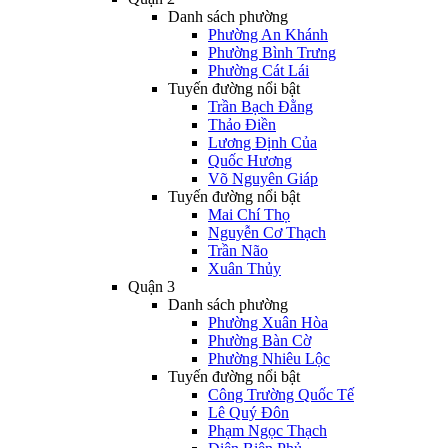
Danh sách phường
Phường An Khánh
Phường Bình Trưng
Phường Cát Lái
Tuyến đường nổi bật
Trần Bạch Đằng
Thảo Điền
Lương Định Của
Quốc Hương
Võ Nguyên Giáp
Tuyến đường nổi bật
Mai Chí Thọ
Nguyễn Cơ Thạch
Trần Não
Xuân Thủy
Quận 3
Danh sách phường
Phường Xuân Hòa
Phường Bàn Cờ
Phường Nhiêu Lộc
Tuyến đường nổi bật
Công Trường Quốc Tế
Lê Quý Đôn
Phạm Ngọc Thạch