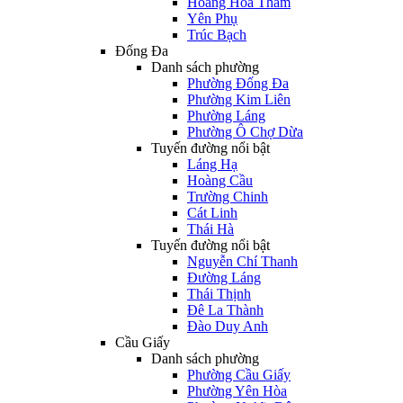
Hoàng Hoa Thám
Yên Phụ
Trúc Bạch
Đống Đa
Danh sách phường
Phường Đống Đa
Phường Kim Liên
Phường Láng
Phường Ô Chợ Dừa
Tuyến đường nổi bật
Láng Hạ
Hoàng Cầu
Trường Chinh
Cát Linh
Thái Hà
Tuyến đường nổi bật
Nguyễn Chí Thanh
Đường Láng
Thái Thịnh
Đê La Thành
Đào Duy Anh
Cầu Giấy
Danh sách phường
Phường Cầu Giấy
Phường Yên Hòa