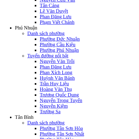
Tân Cảng
Lê Văn Duyệt
Phan Đăng Lưu
Phạm Viết Chánh
Phú Nhuận
Danh sách phường
Phường Đức Nhuận
Phường Cầu Kiệu
Phường Phú Nhuận
Tuyến đường nổi bật
Nguyễn Văn Trỗi
Phan Đăng Lưu
Phan Xích Long
Huỳnh Văn Bánh
Trần Huy Liệu
Hoàng Văn Thụ
Trương Quốc Dung
Nguyễn Trọng Tuyển
Nguyễn Kiệm
Trường Sa
Tân Bình
Danh sách phường
Phường Tân Sơn Hòa
Phường Tân Sơn Nhất