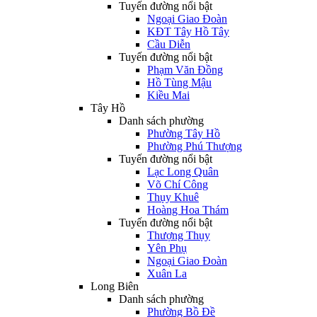
Tuyến đường nổi bật
Ngoại Giao Đoàn
KĐT Tây Hồ Tây
Cầu Diễn
Tuyến đường nổi bật
Phạm Văn Đồng
Hồ Tùng Mậu
Kiều Mai
Tây Hồ
Danh sách phường
Phường Tây Hồ
Phường Phú Thượng
Tuyến đường nổi bật
Lạc Long Quân
Võ Chí Công
Thụy Khuê
Hoàng Hoa Thám
Tuyến đường nổi bật
Thượng Thụy
Yên Phụ
Ngoại Giao Đoàn
Xuân La
Long Biên
Danh sách phường
Phường Bồ Đề