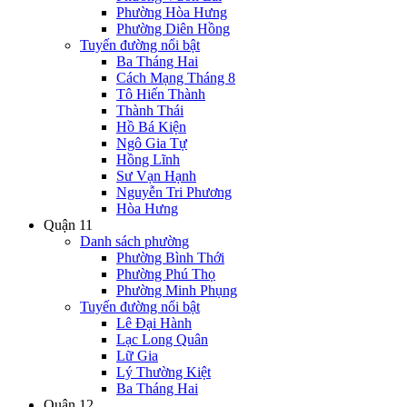
Phường Hòa Hưng
Phường Diên Hồng
Tuyến đường nổi bật
Ba Tháng Hai
Cách Mạng Tháng 8
Tô Hiến Thành
Thành Thái
Hồ Bá Kiện
Ngô Gia Tự
Hồng Lĩnh
Sư Vạn Hạnh
Nguyễn Tri Phương
Hòa Hưng
Quận 11
Danh sách phường
Phường Bình Thới
Phường Phú Thọ
Phường Minh Phụng
Tuyến đường nổi bật
Lê Đại Hành
Lạc Long Quân
Lữ Gia
Lý Thường Kiệt
Ba Tháng Hai
Quận 12