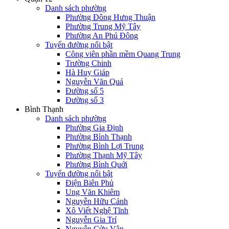
Danh sách phường
Phường Đông Hưng Thuận
Phường Trung Mỹ Tây
Phường An Phú Đông
Tuyến đường nổi bật
Công viên phần mềm Quang Trung
Trường Chinh
Hà Huy Giáp
Nguyễn Văn Quá
Đường số 5
Đường số 3
Bình Thạnh
Danh sách phường
Phường Gia Định
Phường Bình Thạnh
Phường Bình Lợi Trung
Phường Thạnh Mỹ Tây
Phường Bình Quới
Tuyến đường nổi bật
Điện Biên Phủ
Ung Văn Khiêm
Nguyễn Hữu Cảnh
Xô Viết Nghệ Tĩnh
Nguyễn Gia Trí
Nguyễn Cửu Vân