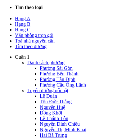
Tìm theo loại
Hạng A
Hạng B
Hạng C
Văn phòng trọn gói
Toà nhà nguyên căn
Tìm theo đường
Quận 1
Danh sách phường
Phường Sài Gòn
Phường Bến Thành
Phường Tân Định
Phường Cầu Ông Lãnh
Tuyến đường nổi bật
Lê Duẩn
Tôn Đức Thắng
Nguyễn Huệ
Đồng Khởi
Lê Thánh Tôn
Nguyễn Đình Chiểu
Nguyễn Thị Minh Khai
Hai Bà Trưng