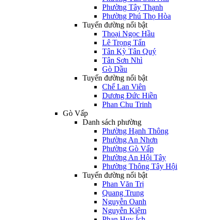
Phường Tây Thạnh
Phường Phú Thọ Hòa
Tuyến đường nổi bật
Thoại Ngọc Hầu
Lê Trọng Tấn
Tân Kỳ Tân Quý
Tân Sơn Nhì
Gò Dầu
Tuyến đường nổi bật
Chế Lan Viên
Dương Đức Hiền
Phan Chu Trinh
Gò Vấp
Danh sách phường
Phường Hạnh Thông
Phường An Nhơn
Phường Gò Vấp
Phường An Hội Tây
Phường Thông Tây Hội
Tuyến đường nổi bật
Phan Văn Trị
Quang Trung
Nguyễn Oanh
Nguyễn Kiệm
Phan Huy Ích