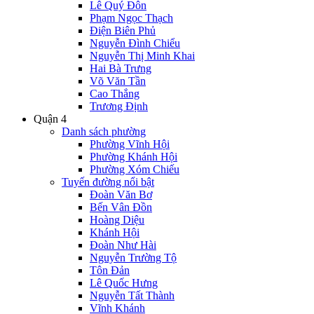
Lê Quý Đôn
Phạm Ngọc Thạch
Điện Biên Phủ
Nguyễn Đình Chiểu
Nguyễn Thị Minh Khai
Hai Bà Trưng
Võ Văn Tần
Cao Thắng
Trương Định
Quận 4
Danh sách phường
Phường Vĩnh Hội
Phường Khánh Hội
Phường Xóm Chiếu
Tuyến đường nổi bật
Đoàn Văn Bơ
Bến Vân Đồn
Hoàng Diệu
Khánh Hội
Đoàn Như Hài
Nguyễn Trường Tộ
Tôn Đản
Lê Quốc Hưng
Nguyễn Tất Thành
Vĩnh Khánh