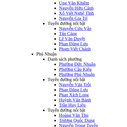
Ung Văn Khiêm
Nguyễn Hữu Cảnh
Xô Viết Nghệ Tĩnh
Nguyễn Gia Trí
Tuyến đường nổi bật
Nguyễn Cửu Vân
Tân Cảng
Lê Văn Duyệt
Phan Đăng Lưu
Phạm Viết Chánh
Phú Nhuận
Danh sách phường
Phường Đức Nhuận
Phường Cầu Kiệu
Phường Phú Nhuận
Tuyến đường nổi bật
Nguyễn Văn Trỗi
Phan Đăng Lưu
Phan Xích Long
Huỳnh Văn Bánh
Trần Huy Liệu
Tuyến đường nổi bật
Hoàng Văn Thụ
Trương Quốc Dung
Nguyễn Trọng Tuyển