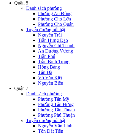
Quận 5
Danh sách phường
Phường An Đông
Phường Chợ Lớn
Phường Chợ Quán
Tuyến đường nổi bật
Nguyễn Trãi
Trần Hưng Đạo
Nguyễn Chí Thanh
An Dương Vương
Trần Phú
Trần Bình Trọng
Hồng Bàng
Tản Đà
Võ Văn Kiệt
Nguyễn Biểu
Quận 7
Danh sách phường
Phường Tân Mỹ
Phường Tân Hưng
Phường Tân Thuận
Phường Phú Thuận
Tuyến đường nổi bật
Nguyễn Văn Linh
Tôn Dật Tiên