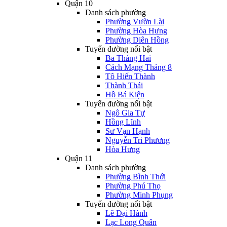
Quận 10
Danh sách phường
Phường Vườn Lài
Phường Hòa Hưng
Phường Diên Hồng
Tuyến đường nổi bật
Ba Tháng Hai
Cách Mạng Tháng 8
Tô Hiến Thành
Thành Thái
Hồ Bá Kiện
Tuyến đường nổi bật
Ngô Gia Tự
Hồng Lĩnh
Sư Vạn Hạnh
Nguyễn Tri Phương
Hòa Hưng
Quận 11
Danh sách phường
Phường Bình Thới
Phường Phú Thọ
Phường Minh Phụng
Tuyến đường nổi bật
Lê Đại Hành
Lạc Long Quân