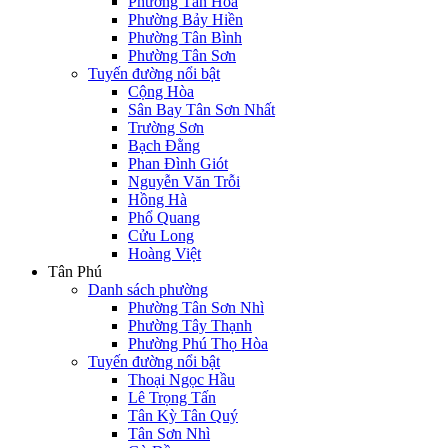
Phường Tân Hòa
Phường Bảy Hiền
Phường Tân Bình
Phường Tân Sơn
Tuyến đường nổi bật
Cộng Hòa
Sân Bay Tân Sơn Nhất
Trường Sơn
Bạch Đằng
Phan Đình Giót
Nguyễn Văn Trỗi
Hồng Hà
Phổ Quang
Cửu Long
Hoàng Việt
Tân Phú
Danh sách phường
Phường Tân Sơn Nhì
Phường Tây Thạnh
Phường Phú Thọ Hòa
Tuyến đường nổi bật
Thoại Ngọc Hầu
Lê Trọng Tấn
Tân Kỳ Tân Quý
Tân Sơn Nhì