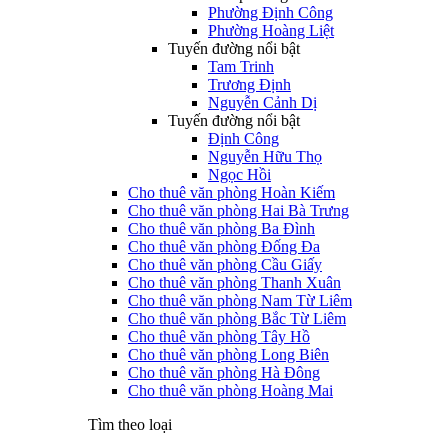
Phường Định Công
Phường Hoàng Liệt
Tuyến đường nổi bật
Tam Trinh
Trương Định
Nguyễn Cảnh Dị
Tuyến đường nổi bật
Định Công
Nguyễn Hữu Thọ
Ngọc Hồi
Cho thuê văn phòng Hoàn Kiếm
Cho thuê văn phòng Hai Bà Trưng
Cho thuê văn phòng Ba Đình
Cho thuê văn phòng Đống Đa
Cho thuê văn phòng Cầu Giấy
Cho thuê văn phòng Thanh Xuân
Cho thuê văn phòng Nam Từ Liêm
Cho thuê văn phòng Bắc Từ Liêm
Cho thuê văn phòng Tây Hồ
Cho thuê văn phòng Long Biên
Cho thuê văn phòng Hà Đông
Cho thuê văn phòng Hoàng Mai
Tìm theo loại