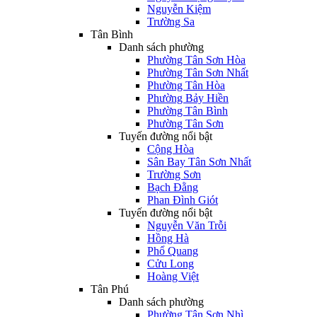
Nguyễn Kiệm
Trường Sa
Tân Bình
Danh sách phường
Phường Tân Sơn Hòa
Phường Tân Sơn Nhất
Phường Tân Hòa
Phường Bảy Hiền
Phường Tân Bình
Phường Tân Sơn
Tuyến đường nổi bật
Cộng Hòa
Sân Bay Tân Sơn Nhất
Trường Sơn
Bạch Đằng
Phan Đình Giót
Tuyến đường nổi bật
Nguyễn Văn Trỗi
Hồng Hà
Phổ Quang
Cửu Long
Hoàng Việt
Tân Phú
Danh sách phường
Phường Tân Sơn Nhì