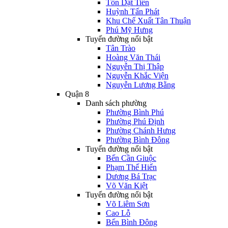
Tôn Dật Tiên
Huỳnh Tấn Phát
Khu Chế Xuất Tân Thuận
Phú Mỹ Hưng
Tuyến đường nổi bật
Tân Trào
Hoàng Văn Thái
Nguyễn Thị Thập
Nguyễn Khắc Viện
Nguyễn Lương Bằng
Quận 8
Danh sách phường
Phường Bình Phú
Phường Phú Định
Phường Chánh Hưng
Phường Bình Đông
Tuyến đường nổi bật
Bến Cần Giuộc
Phạm Thế Hiển
Dương Bá Trạc
Võ Văn Kiệt
Tuyến đường nổi bật
Võ Liêm Sơn
Cao Lỗ
Bến Bình Đông