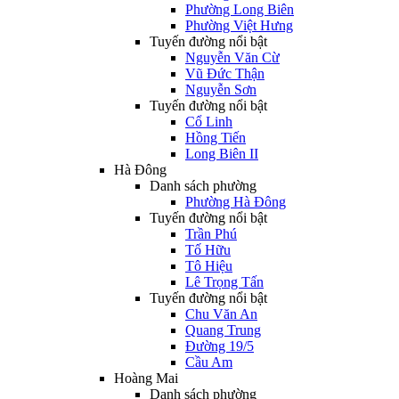
Phường Long Biên
Phường Việt Hưng
Tuyến đường nổi bật
Nguyễn Văn Cừ
Vũ Đức Thận
Nguyễn Sơn
Tuyến đường nổi bật
Cổ Linh
Hồng Tiến
Long Biên II
Hà Đông
Danh sách phường
Phường Hà Đông
Tuyến đường nổi bật
Trần Phú
Tố Hữu
Tô Hiệu
Lê Trọng Tấn
Tuyến đường nổi bật
Chu Văn An
Quang Trung
Đường 19/5
Cầu Am
Hoàng Mai
Danh sách phường