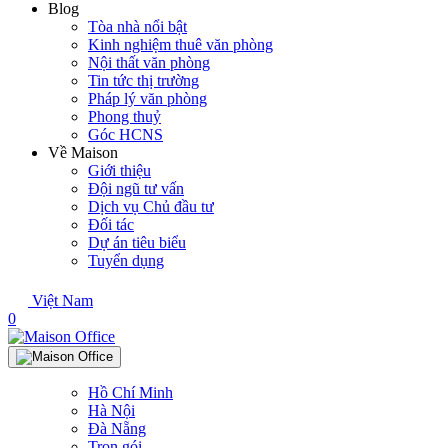
Blog
Tòa nhà nổi bật
Kinh nghiệm thuê văn phòng
Nội thất văn phòng
Tin tức thị trường
Pháp lý văn phòng
Phong thuỷ
Góc HCNS
Về Maison
Giới thiệu
Đội ngũ tư vấn
Dịch vụ Chủ đầu tư
Đối tác
Dự án tiêu biểu
Tuyển dụng
Việt Nam
0
Hồ Chí Minh
Hà Nội
Đà Nẵng
Trọn gói