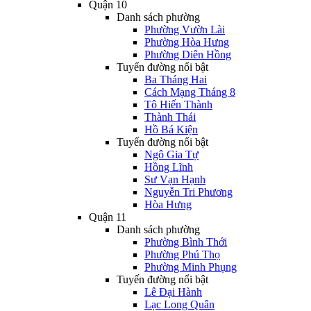
Quận 10
Danh sách phường
Phường Vườn Lài
Phường Hòa Hưng
Phường Diên Hồng
Tuyến đường nổi bật
Ba Tháng Hai
Cách Mạng Tháng 8
Tô Hiến Thành
Thành Thái
Hồ Bá Kiện
Tuyến đường nổi bật
Ngô Gia Tự
Hồng Lĩnh
Sư Vạn Hạnh
Nguyễn Tri Phương
Hòa Hưng
Quận 11
Danh sách phường
Phường Bình Thới
Phường Phú Thọ
Phường Minh Phụng
Tuyến đường nổi bật
Lê Đại Hành
Lạc Long Quân