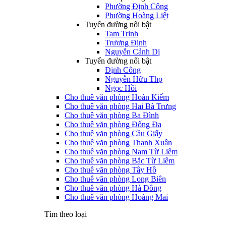
Phường Định Công
Phường Hoàng Liệt
Tuyến đường nổi bật
Tam Trinh
Trương Định
Nguyễn Cảnh Dị
Tuyến đường nổi bật
Định Công
Nguyễn Hữu Thọ
Ngọc Hồi
Cho thuê văn phòng Hoàn Kiếm
Cho thuê văn phòng Hai Bà Trưng
Cho thuê văn phòng Ba Đình
Cho thuê văn phòng Đống Đa
Cho thuê văn phòng Cầu Giấy
Cho thuê văn phòng Thanh Xuân
Cho thuê văn phòng Nam Từ Liêm
Cho thuê văn phòng Bắc Từ Liêm
Cho thuê văn phòng Tây Hồ
Cho thuê văn phòng Long Biên
Cho thuê văn phòng Hà Đông
Cho thuê văn phòng Hoàng Mai
Tìm theo loại