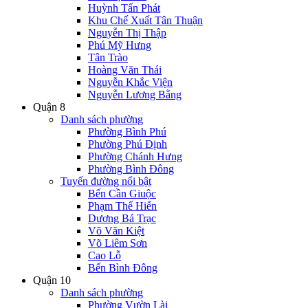
Huỳnh Tấn Phát
Khu Chế Xuất Tân Thuận
Nguyễn Thị Thập
Phú Mỹ Hưng
Tân Trào
Hoàng Văn Thái
Nguyễn Khắc Viện
Nguyễn Lương Bằng
Quận 8
Danh sách phường
Phường Bình Phú
Phường Phú Định
Phường Chánh Hưng
Phường Bình Đông
Tuyến đường nổi bật
Bến Cần Giuộc
Phạm Thế Hiển
Dương Bá Trạc
Võ Văn Kiệt
Võ Liêm Sơn
Cao Lỗ
Bến Bình Đông
Quận 10
Danh sách phường
Phường Vườn Lài