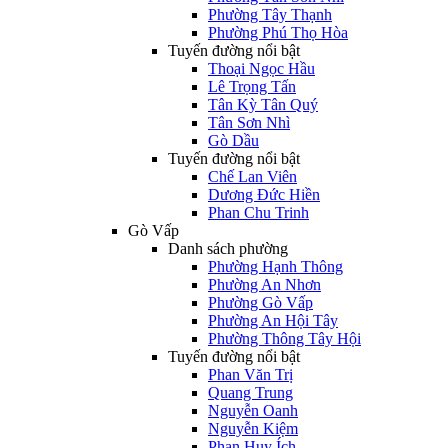
Phường Tây Thạnh
Phường Phú Thọ Hòa
Tuyến đường nổi bật
Thoại Ngọc Hầu
Lê Trọng Tấn
Tân Kỳ Tân Quý
Tân Sơn Nhì
Gò Dầu
Tuyến đường nổi bật
Chế Lan Viên
Dương Đức Hiền
Phan Chu Trinh
Gò Vấp
Danh sách phường
Phường Hạnh Thông
Phường An Nhơn
Phường Gò Vấp
Phường An Hội Tây
Phường Thông Tây Hội
Tuyến đường nổi bật
Phan Văn Trị
Quang Trung
Nguyễn Oanh
Nguyễn Kiệm
Phan Huy Ích