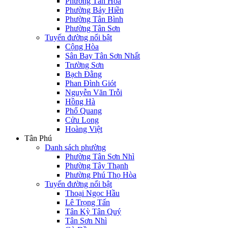
Phường Tân Hòa
Phường Bảy Hiền
Phường Tân Bình
Phường Tân Sơn
Tuyến đường nổi bật
Cộng Hòa
Sân Bay Tân Sơn Nhất
Trường Sơn
Bạch Đằng
Phan Đình Giót
Nguyễn Văn Trỗi
Hồng Hà
Phổ Quang
Cửu Long
Hoàng Việt
Tân Phú
Danh sách phường
Phường Tân Sơn Nhì
Phường Tây Thạnh
Phường Phú Thọ Hòa
Tuyến đường nổi bật
Thoại Ngọc Hầu
Lê Trọng Tấn
Tân Kỳ Tân Quý
Tân Sơn Nhì