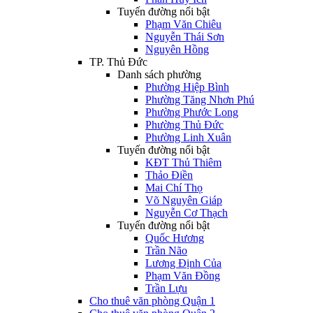
Tuyến đường nổi bật
Phạm Văn Chiêu
Nguyễn Thái Sơn
Nguyên Hồng
TP. Thủ Đức
Danh sách phường
Phường Hiệp Bình
Phường Tăng Nhơn Phú
Phường Phước Long
Phường Thủ Đức
Phường Linh Xuân
Tuyến đường nổi bật
KĐT Thủ Thiêm
Thảo Điền
Mai Chí Thọ
Võ Nguyên Giáp
Nguyễn Cơ Thạch
Tuyến đường nổi bật
Quốc Hương
Trần Não
Lương Định Của
Phạm Văn Đồng
Trần Lựu
Cho thuê văn phòng Quận 1