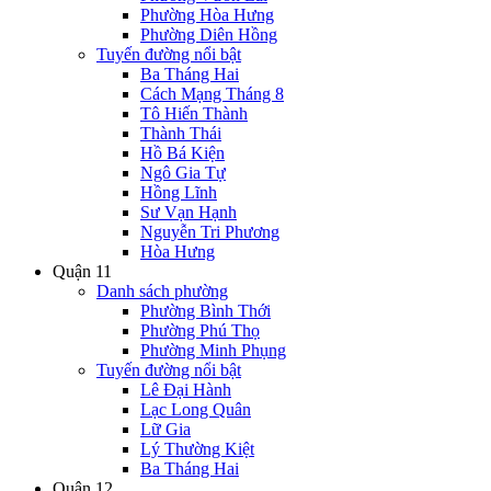
Phường Hòa Hưng
Phường Diên Hồng
Tuyến đường nổi bật
Ba Tháng Hai
Cách Mạng Tháng 8
Tô Hiến Thành
Thành Thái
Hồ Bá Kiện
Ngô Gia Tự
Hồng Lĩnh
Sư Vạn Hạnh
Nguyễn Tri Phương
Hòa Hưng
Quận 11
Danh sách phường
Phường Bình Thới
Phường Phú Thọ
Phường Minh Phụng
Tuyến đường nổi bật
Lê Đại Hành
Lạc Long Quân
Lữ Gia
Lý Thường Kiệt
Ba Tháng Hai
Quận 12