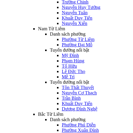
Trường Chinh
Nguyễn Huy Tưởng
Nguyễn Tuân
Khuất Duy Tiến
Nguyễn Xiển
Nam Từ Liêm
Danh sách phường
Phường Từ Liêm
Phường Đại Mỗ
Tuyến đường nổi bật
Mỹ Đình
Phạm Hùng
Tố Hữu
Lê Đức Thọ
Mễ Trì
Tuyến đường nổi bật
Tôn Thất Thuyết
Nguyễn Cơ Thạch
Trần Bình
Khuất Duy Tiến
Dương Đình Nghệ
Bắc Từ Liêm
Danh sách phường
Phường Phú Diễn
Phường Xuân Đỉnh