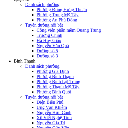
Danh sách phường
Phường Đông Hưng Thuận
Phường Trung Mỹ Tây
Phường An Phú Đông
Tuyến đường nổi bật
Công viên phần mềm Quang Trung
Trường Chinh
Hà Huy Giáp
Nguyễn Văn Quá
Đường số 5
Đường số 3
Bình Thạnh
Danh sách phường
Phường Gia Định
Phường Bình Thạnh
Phường Bình Lợi Trung
Phường Thạnh Mỹ Tây
Phường Bình Quới
Tuyến đường nổi bật
Điện Biên Phủ
Ung Văn Khiêm
Nguyễn Hữu Cảnh
Xô Viết Nghệ Tĩnh
Nguyễn Gia Trí
Nguyễn Cửu Vân