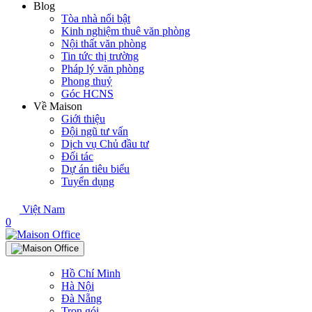
Blog
Tòa nhà nổi bật
Kinh nghiệm thuê văn phòng
Nội thất văn phòng
Tin tức thị trường
Pháp lý văn phòng
Phong thuỷ
Góc HCNS
Về Maison
Giới thiệu
Đội ngũ tư vấn
Dịch vụ Chủ đầu tư
Đối tác
Dự án tiêu biểu
Tuyển dụng
Việt Nam
0
Hồ Chí Minh
Hà Nội
Đà Nẵng
Trọn gói