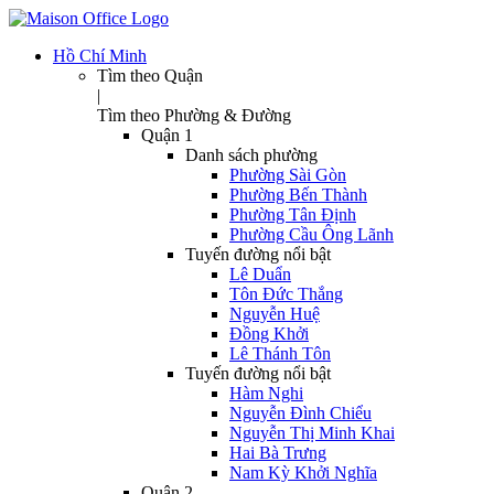
Hồ Chí Minh
Tìm theo Quận
|
Tìm theo Phường & Đường
Quận 1
Danh sách phường
Phường Sài Gòn
Phường Bến Thành
Phường Tân Định
Phường Cầu Ông Lãnh
Tuyến đường nổi bật
Lê Duẩn
Tôn Đức Thắng
Nguyễn Huệ
Đồng Khởi
Lê Thánh Tôn
Tuyến đường nổi bật
Hàm Nghi
Nguyễn Đình Chiểu
Nguyễn Thị Minh Khai
Hai Bà Trưng
Nam Kỳ Khởi Nghĩa
Quận 2