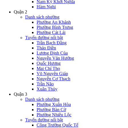
Nam Kỳ Khởi Nghĩa
Hàm Nghi
Quận 2
Danh sách phường
Phường An Khánh
Phường Bình Trưng
Phường Cát Lái
Tuyến đường nổi bật
Trần Bạch Đằng
Thảo Điền
Lương Định Của
Nguyễn Văn Hưởng
Quốc Hương
Mai Chí Thọ
Võ Nguyên Giáp
Nguyễn Cơ Thạch
Trần Não
Xuân Thủy
Quận 3
Danh sách phường
Phường Xuân Hòa
Phường Bàn Cờ
Phường Nhiêu Lộc
Tuyến đường nổi bật
Công Trường Quốc Tế