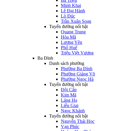
Bà Triệu
Minh Khai
Lê Đại Hành
Lò Đúc
Trần Xuân Soạn
Tuyến đường nổi bật
Quang Trung
Hòa Mã
Lương Yên
Phố Huế
Triệu Việt Vương
Ba Đình
Danh sách phường
Phường Ba Đình
Phường Giảng Võ
Phường Ngọc Hà
Tuyến đường nổi bật
Đội Cấn
Kim Mã
Láng Hạ
Liễu Giai
Ngọc Khánh
Tuyến đường nổi bật
Nguyễn Thái Học
Vạn Phúc