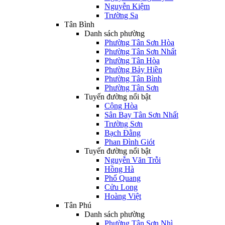
Nguyễn Kiệm
Trường Sa
Tân Bình
Danh sách phường
Phường Tân Sơn Hòa
Phường Tân Sơn Nhất
Phường Tân Hòa
Phường Bảy Hiền
Phường Tân Bình
Phường Tân Sơn
Tuyến đường nổi bật
Cộng Hòa
Sân Bay Tân Sơn Nhất
Trường Sơn
Bạch Đằng
Phan Đình Giót
Tuyến đường nổi bật
Nguyễn Văn Trỗi
Hồng Hà
Phổ Quang
Cửu Long
Hoàng Việt
Tân Phú
Danh sách phường
Phường Tân Sơn Nhì