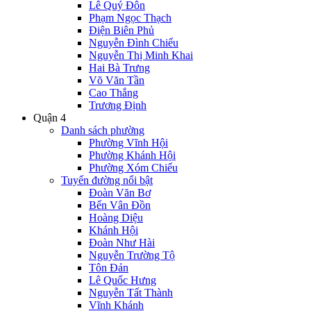
Lê Quý Đôn
Phạm Ngọc Thạch
Điện Biên Phủ
Nguyễn Đình Chiểu
Nguyễn Thị Minh Khai
Hai Bà Trưng
Võ Văn Tần
Cao Thắng
Trương Định
Quận 4
Danh sách phường
Phường Vĩnh Hội
Phường Khánh Hội
Phường Xóm Chiếu
Tuyến đường nổi bật
Đoàn Văn Bơ
Bến Vân Đồn
Hoàng Diệu
Khánh Hội
Đoàn Như Hài
Nguyễn Trường Tộ
Tôn Đản
Lê Quốc Hưng
Nguyễn Tất Thành
Vĩnh Khánh