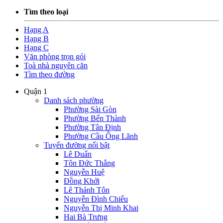
Tìm theo loại
Hạng A
Hạng B
Hạng C
Văn phòng trọn gói
Toà nhà nguyên căn
Tìm theo đường
Quận 1
Danh sách phường
Phường Sài Gòn
Phường Bến Thành
Phường Tân Định
Phường Cầu Ông Lãnh
Tuyến đường nổi bật
Lê Duẩn
Tôn Đức Thắng
Nguyễn Huệ
Đồng Khởi
Lê Thánh Tôn
Nguyễn Đình Chiểu
Nguyễn Thị Minh Khai
Hai Bà Trưng