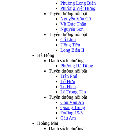
Phường Long Biên
Phường Việt Hưng
Tuyến đường nổi bật
Nguyễn Văn Cừ
Vũ Đức Thận
Nguyễn Sơn
Tuyến đường nổi bật
Cổ Linh
Hồng Tiến
Long Biên II
Hà Đông
Danh sách phường
Phường Hà Đông
Tuyến đường nổi bật
Trần Phú
Tố Hữu
Tô Hiệu
Lê Trọng Tấn
Tuyến đường nổi bật
Chu Văn An
Quang Trung
Đường 19/5
Cầu Am
Hoàng Mai
Danh sách phường