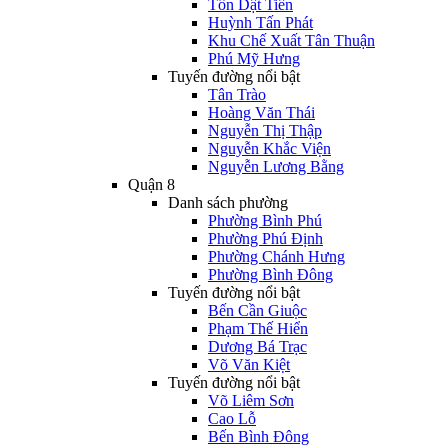
Tôn Dật Tiên
Huỳnh Tấn Phát
Khu Chế Xuất Tân Thuận
Phú Mỹ Hưng
Tuyến đường nổi bật
Tân Trào
Hoàng Văn Thái
Nguyễn Thị Thập
Nguyễn Khắc Viện
Nguyễn Lương Bằng
Quận 8
Danh sách phường
Phường Bình Phú
Phường Phú Định
Phường Chánh Hưng
Phường Bình Đông
Tuyến đường nổi bật
Bến Cần Giuộc
Phạm Thế Hiển
Dương Bá Trạc
Võ Văn Kiệt
Tuyến đường nổi bật
Võ Liêm Sơn
Cao Lỗ
Bến Bình Đông