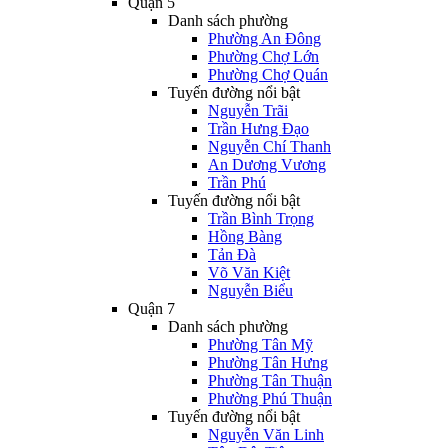
Quận 5
Danh sách phường
Phường An Đông
Phường Chợ Lớn
Phường Chợ Quán
Tuyến đường nổi bật
Nguyễn Trãi
Trần Hưng Đạo
Nguyễn Chí Thanh
An Dương Vương
Trần Phú
Tuyến đường nổi bật
Trần Bình Trọng
Hồng Bàng
Tản Đà
Võ Văn Kiệt
Nguyễn Biểu
Quận 7
Danh sách phường
Phường Tân Mỹ
Phường Tân Hưng
Phường Tân Thuận
Phường Phú Thuận
Tuyến đường nổi bật
Nguyễn Văn Linh