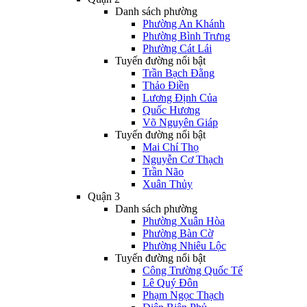
Danh sách phường
Phường An Khánh
Phường Bình Trưng
Phường Cát Lái
Tuyến đường nổi bật
Trần Bạch Đằng
Thảo Điền
Lương Định Của
Quốc Hương
Võ Nguyên Giáp
Tuyến đường nổi bật
Mai Chí Thọ
Nguyễn Cơ Thạch
Trần Não
Xuân Thủy
Quận 3
Danh sách phường
Phường Xuân Hòa
Phường Bàn Cờ
Phường Nhiêu Lộc
Tuyến đường nổi bật
Công Trường Quốc Tế
Lê Quý Đôn
Phạm Ngọc Thạch