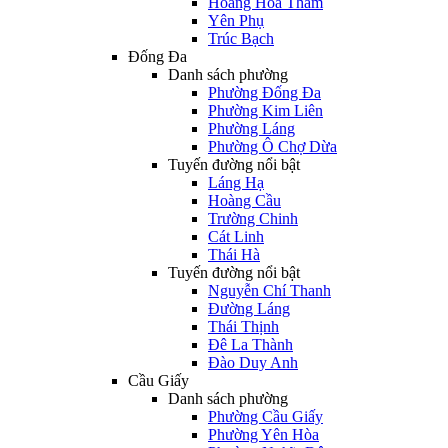
Hoàng Hoa Thám
Yên Phụ
Trúc Bạch
Đống Đa
Danh sách phường
Phường Đống Đa
Phường Kim Liên
Phường Láng
Phường Ô Chợ Dừa
Tuyến đường nổi bật
Láng Hạ
Hoàng Cầu
Trường Chinh
Cát Linh
Thái Hà
Tuyến đường nổi bật
Nguyễn Chí Thanh
Đường Láng
Thái Thịnh
Đê La Thành
Đào Duy Anh
Cầu Giấy
Danh sách phường
Phường Cầu Giấy
Phường Yên Hòa