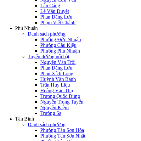
Tân Cảng
Lê Văn Duyệt
Phan Đăng Lưu
Phạm Viết Chánh
Phú Nhuận
Danh sách phường
Phường Đức Nhuận
Phường Cầu Kiệu
Phường Phú Nhuận
Tuyến đường nổi bật
Nguyễn Văn Trỗi
Phan Đăng Lưu
Phan Xích Long
Huỳnh Văn Bánh
Trần Huy Liệu
Hoàng Văn Thụ
Trương Quốc Dung
Nguyễn Trọng Tuyển
Nguyễn Kiệm
Trường Sa
Tân Bình
Danh sách phường
Phường Tân Sơn Hòa
Phường Tân Sơn Nhất