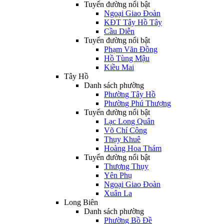
Tuyến đường nổi bật
Ngoại Giao Đoàn
KĐT Tây Hồ Tây
Cầu Diễn
Tuyến đường nổi bật
Phạm Văn Đồng
Hồ Tùng Mậu
Kiều Mai
Tây Hồ
Danh sách phường
Phường Tây Hồ
Phường Phú Thượng
Tuyến đường nổi bật
Lạc Long Quân
Võ Chí Công
Thụy Khuê
Hoàng Hoa Thám
Tuyến đường nổi bật
Thượng Thụy
Yên Phụ
Ngoại Giao Đoàn
Xuân La
Long Biên
Danh sách phường
Phường Bồ Đề