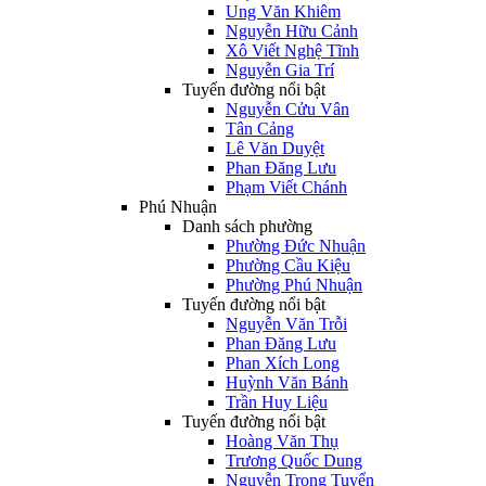
Ung Văn Khiêm
Nguyễn Hữu Cảnh
Xô Viết Nghệ Tĩnh
Nguyễn Gia Trí
Tuyến đường nổi bật
Nguyễn Cửu Vân
Tân Cảng
Lê Văn Duyệt
Phan Đăng Lưu
Phạm Viết Chánh
Phú Nhuận
Danh sách phường
Phường Đức Nhuận
Phường Cầu Kiệu
Phường Phú Nhuận
Tuyến đường nổi bật
Nguyễn Văn Trỗi
Phan Đăng Lưu
Phan Xích Long
Huỳnh Văn Bánh
Trần Huy Liệu
Tuyến đường nổi bật
Hoàng Văn Thụ
Trương Quốc Dung
Nguyễn Trọng Tuyển