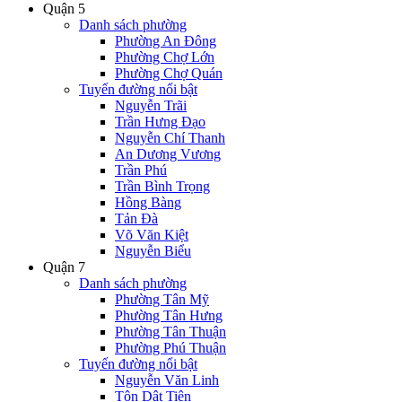
Quận 5
Danh sách phường
Phường An Đông
Phường Chợ Lớn
Phường Chợ Quán
Tuyến đường nổi bật
Nguyễn Trãi
Trần Hưng Đạo
Nguyễn Chí Thanh
An Dương Vương
Trần Phú
Trần Bình Trọng
Hồng Bàng
Tản Đà
Võ Văn Kiệt
Nguyễn Biểu
Quận 7
Danh sách phường
Phường Tân Mỹ
Phường Tân Hưng
Phường Tân Thuận
Phường Phú Thuận
Tuyến đường nổi bật
Nguyễn Văn Linh
Tôn Dật Tiên