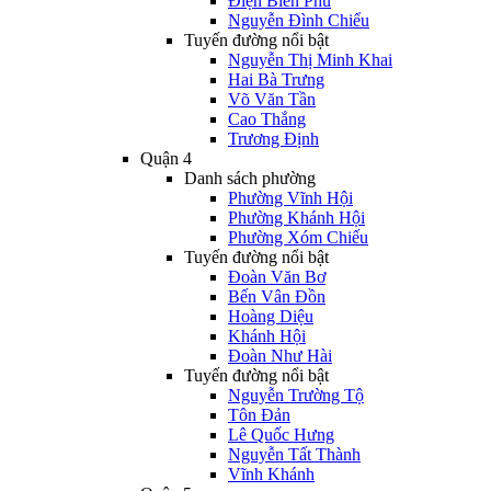
Điện Biên Phủ
Nguyễn Đình Chiểu
Tuyến đường nổi bật
Nguyễn Thị Minh Khai
Hai Bà Trưng
Võ Văn Tần
Cao Thắng
Trương Định
Quận 4
Danh sách phường
Phường Vĩnh Hội
Phường Khánh Hội
Phường Xóm Chiếu
Tuyến đường nổi bật
Đoàn Văn Bơ
Bến Vân Đồn
Hoàng Diệu
Khánh Hội
Đoàn Như Hài
Tuyến đường nổi bật
Nguyễn Trường Tộ
Tôn Đản
Lê Quốc Hưng
Nguyễn Tất Thành
Vĩnh Khánh