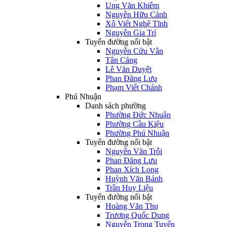
Ung Văn Khiêm
Nguyễn Hữu Cảnh
Xô Viết Nghệ Tĩnh
Nguyễn Gia Trí
Tuyến đường nổi bật
Nguyễn Cửu Vân
Tân Cảng
Lê Văn Duyệt
Phan Đăng Lưu
Phạm Viết Chánh
Phú Nhuận
Danh sách phường
Phường Đức Nhuận
Phường Cầu Kiệu
Phường Phú Nhuận
Tuyến đường nổi bật
Nguyễn Văn Trỗi
Phan Đăng Lưu
Phan Xích Long
Huỳnh Văn Bánh
Trần Huy Liệu
Tuyến đường nổi bật
Hoàng Văn Thụ
Trương Quốc Dung
Nguyễn Trọng Tuyển