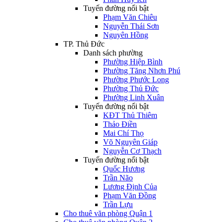
Tuyến đường nổi bật
Phạm Văn Chiêu
Nguyễn Thái Sơn
Nguyên Hồng
TP. Thủ Đức
Danh sách phường
Phường Hiệp Bình
Phường Tăng Nhơn Phú
Phường Phước Long
Phường Thủ Đức
Phường Linh Xuân
Tuyến đường nổi bật
KĐT Thủ Thiêm
Thảo Điền
Mai Chí Thọ
Võ Nguyên Giáp
Nguyễn Cơ Thạch
Tuyến đường nổi bật
Quốc Hương
Trần Não
Lương Định Của
Phạm Văn Đồng
Trần Lựu
Cho thuê văn phòng Quận 1