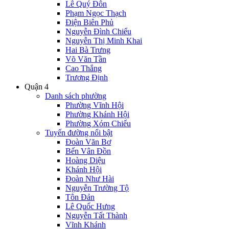
Lê Quý Đôn
Phạm Ngọc Thạch
Điện Biên Phủ
Nguyễn Đình Chiểu
Nguyễn Thị Minh Khai
Hai Bà Trưng
Võ Văn Tần
Cao Thắng
Trương Định
Quận 4
Danh sách phường
Phường Vĩnh Hội
Phường Khánh Hội
Phường Xóm Chiếu
Tuyến đường nổi bật
Đoàn Văn Bơ
Bến Vân Đồn
Hoàng Diệu
Khánh Hội
Đoàn Như Hài
Nguyễn Trường Tộ
Tôn Đản
Lê Quốc Hưng
Nguyễn Tất Thành
Vĩnh Khánh