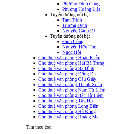
Phường Định Công
Phường Hoàng Liệt
Tuyến đường nổi bật
Tam Trinh
Trương Định
Nguyễn Cảnh Dị
Tuyến đường nổi bật
Định Công
Nguyễn Hữu Thọ
Ngọc Hồi
Cho thuê văn phòng Hoàn Kiếm
Cho thuê văn phòng Hai Bà Trưng
Cho thuê văn phòng Ba Đình
Cho thuê văn phòng Đống Đa
Cho thuê văn phòng Cầu Giấy
Cho thuê văn phòng Thanh Xuân
Cho thuê văn phòng Nam Từ Liêm
Cho thuê văn phòng Bắc Từ Liêm
Cho thuê văn phòng Tây Hồ
Cho thuê văn phòng Long Biên
Cho thuê văn phòng Hà Đông
Cho thuê văn phòng Hoàng Mai
Tìm theo loại