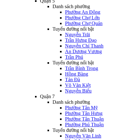
Quận 5
Danh sách phường
Phường An Đông
Phường Chợ Lớn
Phường Chợ Quán
Tuyến đường nổi bật
Nguyễn Trãi
Trần Hưng Đạo
Nguyễn Chí Thanh
An Dương Vương
Trần Phú
Tuyến đường nổi bật
Trần Bình Trọng
Hồng Bàng
Tản Đà
Võ Văn Kiệt
Nguyễn Biểu
Quận 7
Danh sách phường
Phường Tân Mỹ
Phường Tân Hưng
Phường Tân Thuận
Phường Phú Thuận
Tuyến đường nổi bật
Nguyễn Văn Linh