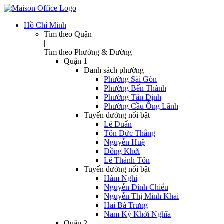
Hồ Chí Minh
Tìm theo Quận
|
Tìm theo Phường & Đường
Quận 1
Danh sách phường
Phường Sài Gòn
Phường Bến Thành
Phường Tân Định
Phường Cầu Ông Lãnh
Tuyến đường nổi bật
Lê Duẩn
Tôn Đức Thắng
Nguyễn Huệ
Đồng Khởi
Lê Thánh Tôn
Tuyến đường nổi bật
Hàm Nghi
Nguyễn Đình Chiểu
Nguyễn Thị Minh Khai
Hai Bà Trưng
Nam Kỳ Khởi Nghĩa
Quận 2