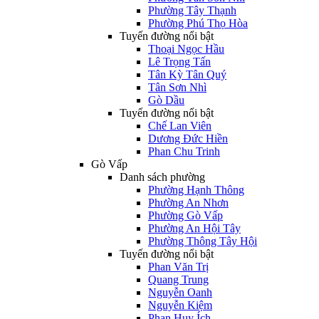
Phường Tây Thạnh
Phường Phú Thọ Hòa
Tuyến đường nổi bật
Thoại Ngọc Hầu
Lê Trọng Tấn
Tân Kỳ Tân Quý
Tân Sơn Nhì
Gò Dầu
Tuyến đường nổi bật
Chế Lan Viên
Dương Đức Hiền
Phan Chu Trinh
Gò Vấp
Danh sách phường
Phường Hạnh Thông
Phường An Nhơn
Phường Gò Vấp
Phường An Hội Tây
Phường Thông Tây Hội
Tuyến đường nổi bật
Phan Văn Trị
Quang Trung
Nguyễn Oanh
Nguyễn Kiệm
Phan Huy Ích