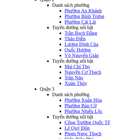
Danh sách phường
Phường An Khánh
Phường Bình Trưng
Phường Cát Lái
Tuyến đường nổi bật
Trần Bạch Đằng
Thảo Điền
Lương Định Của
Quốc Hương
Võ Nguyên Giáp
Tuyến đường nổi bật
Mai Chí Thọ
Nguyễn Cơ Thạch
Trần Não
Xuân Thủy
Quận 3
Danh sách phường
Phường Xuân Hòa
Phường Bàn Cờ
Phường Nhiêu Lộc
Tuyến đường nổi bật
Công Trường Quốc Tế
Lê Quý Đôn
Phạm Ngọc Thạch