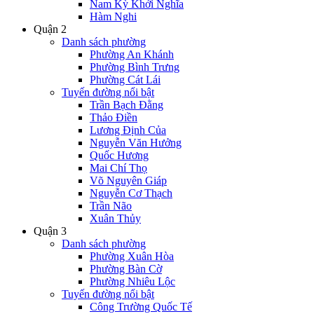
Nam Kỳ Khởi Nghĩa
Hàm Nghi
Quận 2
Danh sách phường
Phường An Khánh
Phường Bình Trưng
Phường Cát Lái
Tuyến đường nổi bật
Trần Bạch Đằng
Thảo Điền
Lương Định Của
Nguyễn Văn Hưởng
Quốc Hương
Mai Chí Thọ
Võ Nguyên Giáp
Nguyễn Cơ Thạch
Trần Não
Xuân Thủy
Quận 3
Danh sách phường
Phường Xuân Hòa
Phường Bàn Cờ
Phường Nhiêu Lộc
Tuyến đường nổi bật
Công Trường Quốc Tế