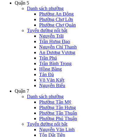
Quận 5
Danh sách phường
Phường An Đông
Phường Chợ Lớn
Phường Chợ Quán
Tuyến đường nổi bật
Nguyễn Trãi
Trần Hưng Đạo
Nguyễn Chí Thanh
An Dương Vương
Trần Phú
Trần Bình Trọng
Hồng Bàng
Tản Đà
Võ Văn Kiệt
Nguyễn Biểu
Quận 7
Danh sách phường
Phường Tân Mỹ
Phường Tân Hưng
Phường Tân Thuận
Phường Phú Thuận
Tuyến đường nổi bật
Nguyễn Văn Linh
Tôn Dật Tiên