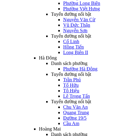
Phường Long Biên
Phường Việt Hưng
Tuyến đường nổi bật
Nguyễn Văn Cừ
Vũ Đức Thận
Nguyễn Sơn
Tuyến đường nổi bật
Cổ Linh
Hồng Tiến
Long Biên II
Hà Đông
Danh sách phường
Phường Hà Đông
Tuyến đường nổi bật
Trần Phú
Tố Hữu
Tô Hiệu
Lê Trọng Tấn
Tuyến đường nổi bật
Chu Văn An
Quang Trung
Đường 19/5
Cầu Am
Hoàng Mai
Danh sách phường