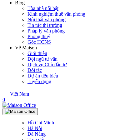
Blog
Tòa nhà nổi bật
Kinh nghiệm thuê văn phòng
Nội thất văn phòng
Tin tức thị trường
Pháp lý văn phòng
Phong thuỷ
Góc HCNS
Về Maison
Giới thiệu
Đội ngũ tư vấn
Dịch vụ Chủ đầu tư
Đối tác
Dự án tiêu biểu
Tuyển dụng
Việt Nam
0
Hồ Chí Minh
Hà Nội
Đà Nẵng
Trọn gói