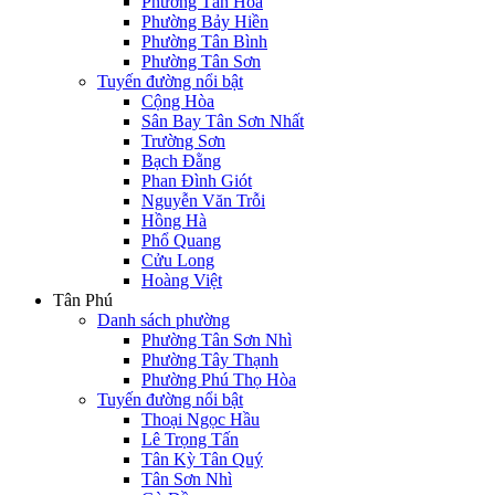
Phường Tân Hòa
Phường Bảy Hiền
Phường Tân Bình
Phường Tân Sơn
Tuyến đường nổi bật
Cộng Hòa
Sân Bay Tân Sơn Nhất
Trường Sơn
Bạch Đằng
Phan Đình Giót
Nguyễn Văn Trỗi
Hồng Hà
Phổ Quang
Cửu Long
Hoàng Việt
Tân Phú
Danh sách phường
Phường Tân Sơn Nhì
Phường Tây Thạnh
Phường Phú Thọ Hòa
Tuyến đường nổi bật
Thoại Ngọc Hầu
Lê Trọng Tấn
Tân Kỳ Tân Quý
Tân Sơn Nhì