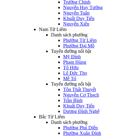
Trường Chinh
Nguyễn Huy Tưởng
Nguyễn Tuân
Khuất Duy Tiến
Nguyễn Xiển
Nam Từ Liêm
Danh sách phường
Phường Từ Liêm
Phường Đại Mỗ
Tuyến đường nổi bật
Mỹ Đình
Phạm Hùng
Tố Hữu
Lê Đức Thọ
Mễ Trì
Tuyến đường nổi bật
Tôn Thất Thuyết
Nguyễn Cơ Thạch
Trần Bình
Khuất Duy Tiến
Dương Đình Nghệ
Bắc Từ Liêm
Danh sách phường
Phường Phú Diễn
Phường Xuân Đỉnh