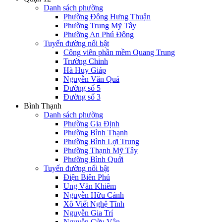
Danh sách phường
Phường Đông Hưng Thuận
Phường Trung Mỹ Tây
Phường An Phú Đông
Tuyến đường nổi bật
Công viên phần mềm Quang Trung
Trường Chinh
Hà Huy Giáp
Nguyễn Văn Quá
Đường số 5
Đường số 3
Bình Thạnh
Danh sách phường
Phường Gia Định
Phường Bình Thạnh
Phường Bình Lợi Trung
Phường Thạnh Mỹ Tây
Phường Bình Quới
Tuyến đường nổi bật
Điện Biên Phủ
Ung Văn Khiêm
Nguyễn Hữu Cảnh
Xô Viết Nghệ Tĩnh
Nguyễn Gia Trí
Nguyễn Cửu Vân