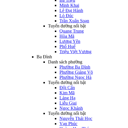
Bà Triệu
Minh Khai
Lê Đại Hành
Lò Đúc
Trần Xuân Soạn
Tuyến đường nổi bật
Quang Trung
Hòa Mã
Lương Yên
Phố Huế
Triệu Việt Vương
Ba Đình
Danh sách phường
Phường Ba Đình
Phường Giảng Võ
Phường Ngọc Hà
Tuyến đường nổi bật
Đội Cấn
Kim Mã
Láng Hạ
Liễu Giai
Ngọc Khánh
Tuyến đường nổi bật
Nguyễn Thái Học
Vạn Phúc