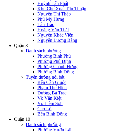
Huỳnh Tấn Phát
Khu Chế Xuất Tân Thuận
Nguyễn Thị Thập
Phú Mỹ Hưng
Tân Trào
Hoàng Văn Thái
Nguyễn Khắc Viện
Nguyễn Lương Bằng
Quận 8
Danh sách phường
Phường Bình Phú
Phường Phú Định
Phường Chánh Hưng
Phường Bình Đông
Tuyến đường nổi bật
Bến Cần Giuộc
Phạm Thế Hiển
Dương Bá Trạc
Võ Văn Kiệt
Võ Liêm Sơn
Cao Lỗ
Bến Bình Đông
Quận 10
Danh sách phường
Phường Vườn Lài