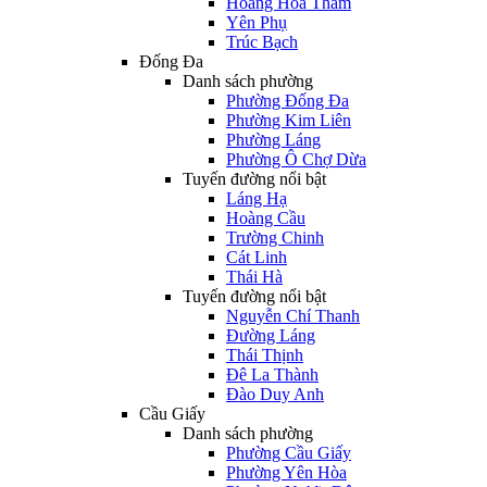
Hoàng Hoa Thám
Yên Phụ
Trúc Bạch
Đống Đa
Danh sách phường
Phường Đống Đa
Phường Kim Liên
Phường Láng
Phường Ô Chợ Dừa
Tuyến đường nổi bật
Láng Hạ
Hoàng Cầu
Trường Chinh
Cát Linh
Thái Hà
Tuyến đường nổi bật
Nguyễn Chí Thanh
Đường Láng
Thái Thịnh
Đê La Thành
Đào Duy Anh
Cầu Giấy
Danh sách phường
Phường Cầu Giấy
Phường Yên Hòa