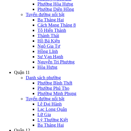
Phường Hòa Hưng
Phường Diên Hồng
Tuyến đường nổi bật
Ba Tháng Hai
Cách Mạng Tháng 8
Tô Hiến Thành
Thành Thái
Hồ Bá Kiện
Ngô Gia Tự
Hồng Lĩnh
Sư Vạn Hạnh
Nguyễn Tri Phương
Hòa Hưng
Quận 11
Danh sách phường
Phường Bình Thới
Phường Phú Thọ
Phường Minh Phụng
Tuyến đường nổi bật
Lê Đại Hành
Lạc Long Quân
Lữ Gia
Lý Thường Kiệt
Ba Tháng Hai
Quận 12