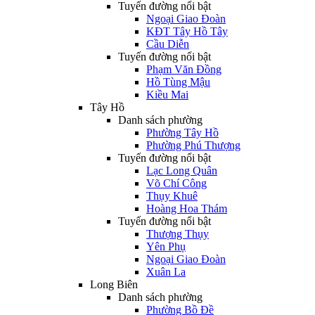
Tuyến đường nổi bật
Ngoại Giao Đoàn
KĐT Tây Hồ Tây
Cầu Diễn
Tuyến đường nổi bật
Phạm Văn Đồng
Hồ Tùng Mậu
Kiều Mai
Tây Hồ
Danh sách phường
Phường Tây Hồ
Phường Phú Thượng
Tuyến đường nổi bật
Lạc Long Quân
Võ Chí Công
Thụy Khuê
Hoàng Hoa Thám
Tuyến đường nổi bật
Thượng Thụy
Yên Phụ
Ngoại Giao Đoàn
Xuân La
Long Biên
Danh sách phường
Phường Bồ Đề