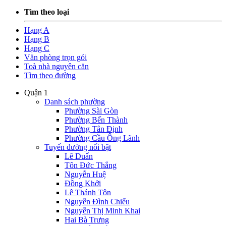
Tìm theo loại
Hạng A
Hạng B
Hạng C
Văn phòng trọn gói
Toà nhà nguyên căn
Tìm theo đường
Quận 1
Danh sách phường
Phường Sài Gòn
Phường Bến Thành
Phường Tân Định
Phường Cầu Ông Lãnh
Tuyến đường nổi bật
Lê Duẩn
Tôn Đức Thắng
Nguyễn Huệ
Đồng Khởi
Lê Thánh Tôn
Nguyễn Đình Chiểu
Nguyễn Thị Minh Khai
Hai Bà Trưng