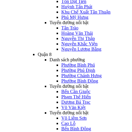
Tôn Dật Tiên
Huỳnh Tấn Phát
Khu Chế Xuất Tân Thuận
Phú Mỹ Hưng
Tuyến đường nổi bật
Tân Trào
Hoàng Văn Thái
Nguyễn Thị Thập
Nguyễn Khắc Viện
Nguyễn Lương Bằng
Quận 8
Danh sách phường
Phường Bình Phú
Phường Phú Định
Phường Chánh Hưng
Phường Bình Đông
Tuyến đường nổi bật
Bến Cần Giuộc
Phạm Thế Hiển
Dương Bá Trạc
Võ Văn Kiệt
Tuyến đường nổi bật
Võ Liêm Sơn
Cao Lỗ
Bến Bình Đông