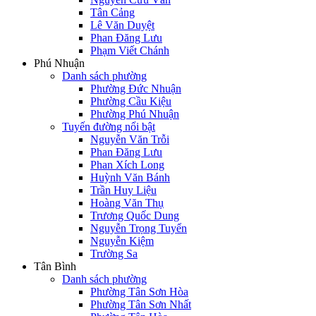
Tân Cảng
Lê Văn Duyệt
Phan Đăng Lưu
Phạm Viết Chánh
Phú Nhuận
Danh sách phường
Phường Đức Nhuận
Phường Cầu Kiệu
Phường Phú Nhuận
Tuyến đường nổi bật
Nguyễn Văn Trỗi
Phan Đăng Lưu
Phan Xích Long
Huỳnh Văn Bánh
Trần Huy Liệu
Hoàng Văn Thụ
Trương Quốc Dung
Nguyễn Trọng Tuyển
Nguyễn Kiệm
Trường Sa
Tân Bình
Danh sách phường
Phường Tân Sơn Hòa
Phường Tân Sơn Nhất