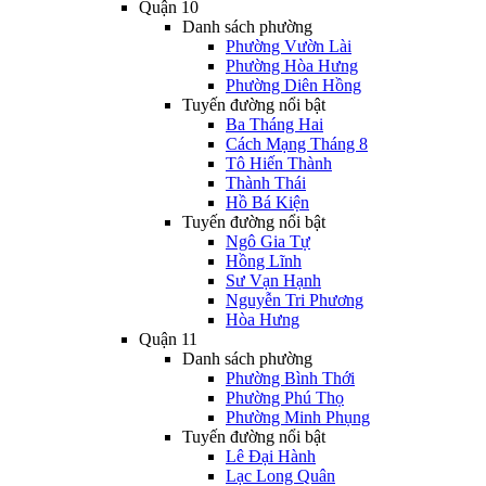
Quận 10
Danh sách phường
Phường Vườn Lài
Phường Hòa Hưng
Phường Diên Hồng
Tuyến đường nổi bật
Ba Tháng Hai
Cách Mạng Tháng 8
Tô Hiến Thành
Thành Thái
Hồ Bá Kiện
Tuyến đường nổi bật
Ngô Gia Tự
Hồng Lĩnh
Sư Vạn Hạnh
Nguyễn Tri Phương
Hòa Hưng
Quận 11
Danh sách phường
Phường Bình Thới
Phường Phú Thọ
Phường Minh Phụng
Tuyến đường nổi bật
Lê Đại Hành
Lạc Long Quân