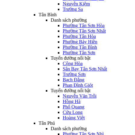
Nguyễn Kiệm
Trường Sa
Tân Bình
Danh sách phường
Phường Tân Sơn Hòa
Phường Tân Sơn Nhất
Phường Tân Hòa
Phường Bảy Hiền
Phường Tân Bình
Phường Tân Sơn
Tuyến đường nổi bật
Cộng Hòa
Sân Bay Tân Sơn Nhất
Trường Sơn
Bạch Đằng
Phan Đình Giót
Tuyến đường nổi bật
Nguyễn Văn Trỗi
Hồng Hà
Phổ Quang
Cửu Long
Hoàng Việt
Tân Phú
Danh sách phường
Phường Tân Sơn Nhì