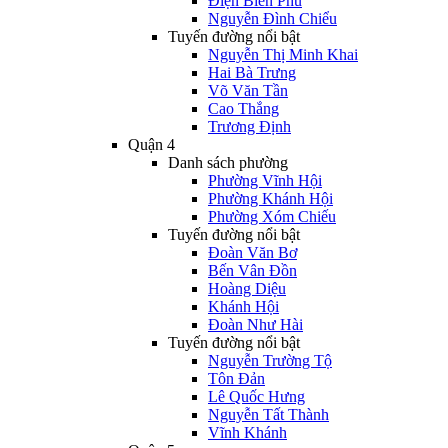
Điện Biên Phủ
Nguyễn Đình Chiểu
Tuyến đường nổi bật
Nguyễn Thị Minh Khai
Hai Bà Trưng
Võ Văn Tần
Cao Thắng
Trương Định
Quận 4
Danh sách phường
Phường Vĩnh Hội
Phường Khánh Hội
Phường Xóm Chiếu
Tuyến đường nổi bật
Đoàn Văn Bơ
Bến Vân Đồn
Hoàng Diệu
Khánh Hội
Đoàn Như Hài
Tuyến đường nổi bật
Nguyễn Trường Tộ
Tôn Đản
Lê Quốc Hưng
Nguyễn Tất Thành
Vĩnh Khánh