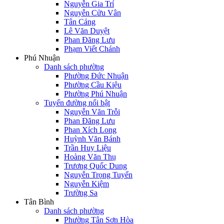
Nguyễn Gia Trí
Nguyễn Cửu Vân
Tân Cảng
Lê Văn Duyệt
Phan Đăng Lưu
Phạm Viết Chánh
Phú Nhuận
Danh sách phường
Phường Đức Nhuận
Phường Cầu Kiệu
Phường Phú Nhuận
Tuyến đường nổi bật
Nguyễn Văn Trỗi
Phan Đăng Lưu
Phan Xích Long
Huỳnh Văn Bánh
Trần Huy Liệu
Hoàng Văn Thụ
Trương Quốc Dung
Nguyễn Trọng Tuyển
Nguyễn Kiệm
Trường Sa
Tân Bình
Danh sách phường
Phường Tân Sơn Hòa