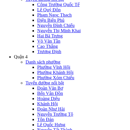
Công Trường Quốc Tế
Lê Quý Đôn
Phạm Ngọc Thạch
Điện Biên Phủ
Nguyễn Đình Chiểu
Nguyễn Thị Minh Khai
Hai Bà Trưng
Võ Văn Tần
Cao Thắng
Trương Định
Quận 4
Danh sách phường
Phường Vĩnh Hội
Phường Khánh Hội
Phường Xóm Chiếu
Tuyến đường nổi bật
Đoàn Văn Bơ
Bến Vân Đồn
Hoàng Diệu
Khánh Hội
Đoàn Như Hài
Nguyễn Trường Tộ
Tôn Đản
Lê Quốc Hưng
Nguyễn Tất Thành