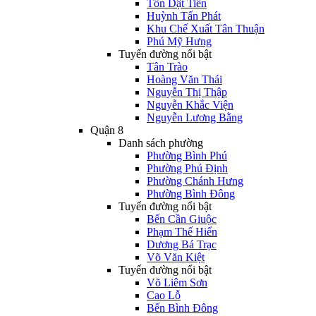
Tôn Dật Tiên
Huỳnh Tấn Phát
Khu Chế Xuất Tân Thuận
Phú Mỹ Hưng
Tuyến đường nổi bật
Tân Trào
Hoàng Văn Thái
Nguyễn Thị Thập
Nguyễn Khắc Viện
Nguyễn Lương Bằng
Quận 8
Danh sách phường
Phường Bình Phú
Phường Phú Định
Phường Chánh Hưng
Phường Bình Đông
Tuyến đường nổi bật
Bến Cần Giuộc
Phạm Thế Hiển
Dương Bá Trạc
Võ Văn Kiệt
Tuyến đường nổi bật
Võ Liêm Sơn
Cao Lỗ
Bến Bình Đông