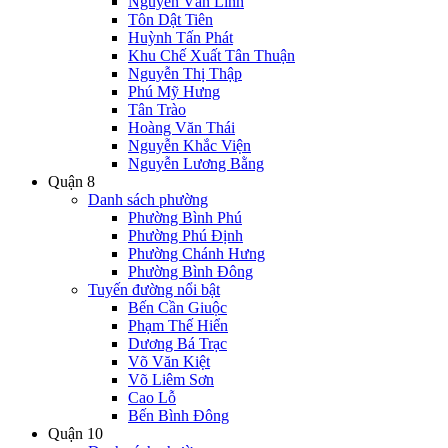
Nguyễn Văn Linh
Tôn Dật Tiên
Huỳnh Tấn Phát
Khu Chế Xuất Tân Thuận
Nguyễn Thị Thập
Phú Mỹ Hưng
Tân Trào
Hoàng Văn Thái
Nguyễn Khắc Viện
Nguyễn Lương Bằng
Quận 8
Danh sách phường
Phường Bình Phú
Phường Phú Định
Phường Chánh Hưng
Phường Bình Đông
Tuyến đường nổi bật
Bến Cần Giuộc
Phạm Thế Hiển
Dương Bá Trạc
Võ Văn Kiệt
Võ Liêm Sơn
Cao Lỗ
Bến Bình Đông
Quận 10