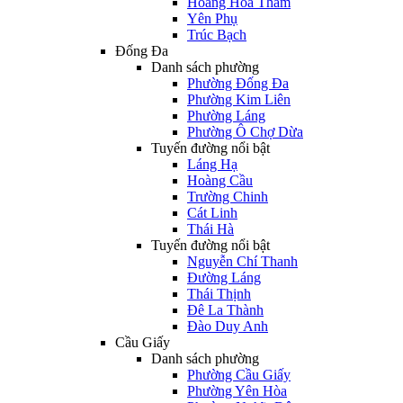
Hoàng Hoa Thám
Yên Phụ
Trúc Bạch
Đống Đa
Danh sách phường
Phường Đống Đa
Phường Kim Liên
Phường Láng
Phường Ô Chợ Dừa
Tuyến đường nổi bật
Láng Hạ
Hoàng Cầu
Trường Chinh
Cát Linh
Thái Hà
Tuyến đường nổi bật
Nguyễn Chí Thanh
Đường Láng
Thái Thịnh
Đê La Thành
Đào Duy Anh
Cầu Giấy
Danh sách phường
Phường Cầu Giấy
Phường Yên Hòa