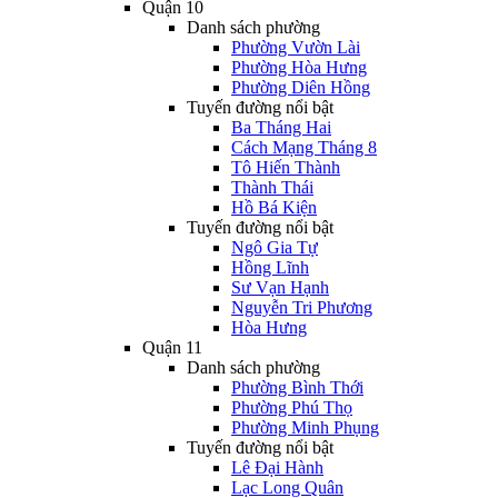
Quận 10
Danh sách phường
Phường Vườn Lài
Phường Hòa Hưng
Phường Diên Hồng
Tuyến đường nổi bật
Ba Tháng Hai
Cách Mạng Tháng 8
Tô Hiến Thành
Thành Thái
Hồ Bá Kiện
Tuyến đường nổi bật
Ngô Gia Tự
Hồng Lĩnh
Sư Vạn Hạnh
Nguyễn Tri Phương
Hòa Hưng
Quận 11
Danh sách phường
Phường Bình Thới
Phường Phú Thọ
Phường Minh Phụng
Tuyến đường nổi bật
Lê Đại Hành
Lạc Long Quân