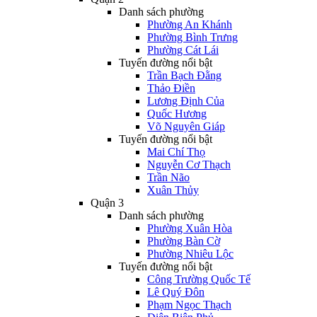
Danh sách phường
Phường An Khánh
Phường Bình Trưng
Phường Cát Lái
Tuyến đường nổi bật
Trần Bạch Đằng
Thảo Điền
Lương Định Của
Quốc Hương
Võ Nguyên Giáp
Tuyến đường nổi bật
Mai Chí Thọ
Nguyễn Cơ Thạch
Trần Não
Xuân Thủy
Quận 3
Danh sách phường
Phường Xuân Hòa
Phường Bàn Cờ
Phường Nhiêu Lộc
Tuyến đường nổi bật
Công Trường Quốc Tế
Lê Quý Đôn
Phạm Ngọc Thạch