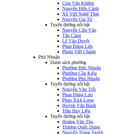
Ung Văn Khiêm
Nguyễn Hữu Cảnh
Xô Viết Nghệ Tĩnh
Nguyễn Gia Trí
Tuyến đường nổi bật
Nguyễn Cửu Vân
Tân Cảng
Lê Văn Duyệt
Phan Đăng Lưu
Phạm Viết Chánh
Phú Nhuận
Danh sách phường
Phường Đức Nhuận
Phường Cầu Kiệu
Phường Phú Nhuận
Tuyến đường nổi bật
Nguyễn Văn Trỗi
Phan Đăng Lưu
Phan Xích Long
Huỳnh Văn Bánh
Trần Huy Liệu
Tuyến đường nổi bật
Hoàng Văn Thụ
Trương Quốc Dung
Nguyễn Trọng Tuyển