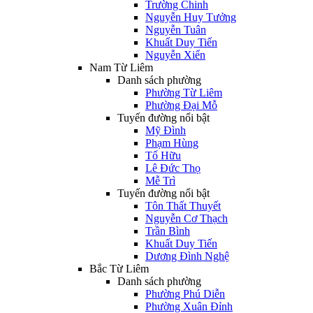
Trường Chinh
Nguyễn Huy Tưởng
Nguyễn Tuân
Khuất Duy Tiến
Nguyễn Xiển
Nam Từ Liêm
Danh sách phường
Phường Từ Liêm
Phường Đại Mỗ
Tuyến đường nổi bật
Mỹ Đình
Phạm Hùng
Tố Hữu
Lê Đức Thọ
Mễ Trì
Tuyến đường nổi bật
Tôn Thất Thuyết
Nguyễn Cơ Thạch
Trần Bình
Khuất Duy Tiến
Dương Đình Nghệ
Bắc Từ Liêm
Danh sách phường
Phường Phú Diễn
Phường Xuân Đỉnh