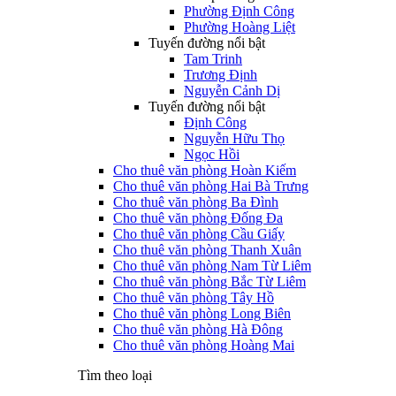
Phường Định Công
Phường Hoàng Liệt
Tuyến đường nổi bật
Tam Trinh
Trương Định
Nguyễn Cảnh Dị
Tuyến đường nổi bật
Định Công
Nguyễn Hữu Thọ
Ngọc Hồi
Cho thuê văn phòng Hoàn Kiếm
Cho thuê văn phòng Hai Bà Trưng
Cho thuê văn phòng Ba Đình
Cho thuê văn phòng Đống Đa
Cho thuê văn phòng Cầu Giấy
Cho thuê văn phòng Thanh Xuân
Cho thuê văn phòng Nam Từ Liêm
Cho thuê văn phòng Bắc Từ Liêm
Cho thuê văn phòng Tây Hồ
Cho thuê văn phòng Long Biên
Cho thuê văn phòng Hà Đông
Cho thuê văn phòng Hoàng Mai
Tìm theo loại