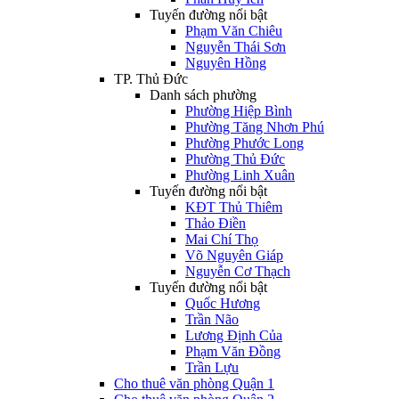
Tuyến đường nổi bật
Phạm Văn Chiêu
Nguyễn Thái Sơn
Nguyên Hồng
TP. Thủ Đức
Danh sách phường
Phường Hiệp Bình
Phường Tăng Nhơn Phú
Phường Phước Long
Phường Thủ Đức
Phường Linh Xuân
Tuyến đường nổi bật
KĐT Thủ Thiêm
Thảo Điền
Mai Chí Thọ
Võ Nguyên Giáp
Nguyễn Cơ Thạch
Tuyến đường nổi bật
Quốc Hương
Trần Não
Lương Định Của
Phạm Văn Đồng
Trần Lựu
Cho thuê văn phòng Quận 1