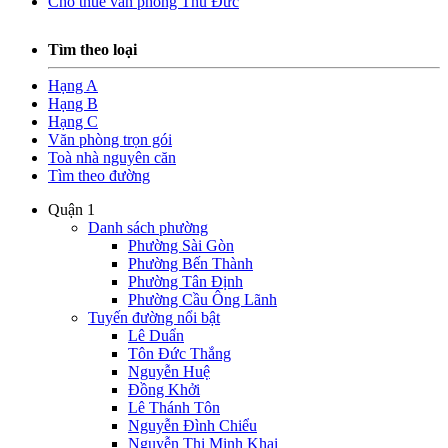
Cho thuê văn phòng Thủ Đức
Tìm theo loại
Hạng A
Hạng B
Hạng C
Văn phòng trọn gói
Toà nhà nguyên căn
Tìm theo đường
Quận 1
Danh sách phường
Phường Sài Gòn
Phường Bến Thành
Phường Tân Định
Phường Cầu Ông Lãnh
Tuyến đường nổi bật
Lê Duẩn
Tôn Đức Thắng
Nguyễn Huệ
Đồng Khởi
Lê Thánh Tôn
Nguyễn Đình Chiểu
Nguyễn Thị Minh Khai