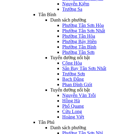
Nguyễn Kiệm
Trường Sa
Tân Bình
Danh sách phường
Phường Tân Sơn Hòa
Phường Tân Sơn Nhất
Phường Tân Hòa
Phường Bảy Hiền
Phường Tân Bình
Phường Tân Sơn
Tuyến đường nổi bật
Cộng Hòa
Sân Bay Tân Sơn Nhất
Trường Sơn
Bạch Đằng
Phan Đình Giót
Tuyến đường nổi bật
Nguyễn Văn Trỗi
Hồng Hà
Phổ Quang
Cửu Long
Hoàng Việt
Tân Phú
Danh sách phường
Phường Tân Sơn Nhì