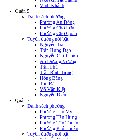
Vĩnh Khánh
Quận 5
Danh sách phường
Phường An Đông
Phường Chợ Lớn
Phường Chợ Quán
Tuyến đường nổi bật
Nguyễn Trãi
Trần Hưng Đạo
Nguyễn Chí Thanh
An Dương Vương
Trần Phú
Trần Bình Trọng
Hồng Bàng
Tản Đà
Võ Văn Kiệt
Nguyễn Biểu
Quận 7
Danh sách phường
Phường Tân Mỹ
Phường Tân Hưng
Phường Tân Thuận
Phường Phú Thuận
Tuyến đường nổi bật