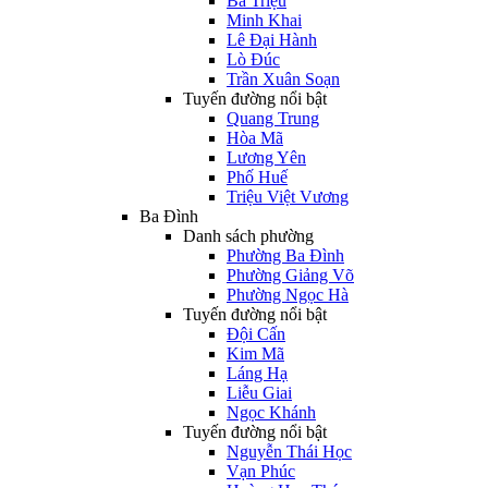
Bà Triệu
Minh Khai
Lê Đại Hành
Lò Đúc
Trần Xuân Soạn
Tuyến đường nổi bật
Quang Trung
Hòa Mã
Lương Yên
Phố Huế
Triệu Việt Vương
Ba Đình
Danh sách phường
Phường Ba Đình
Phường Giảng Võ
Phường Ngọc Hà
Tuyến đường nổi bật
Đội Cấn
Kim Mã
Láng Hạ
Liễu Giai
Ngọc Khánh
Tuyến đường nổi bật
Nguyễn Thái Học
Vạn Phúc