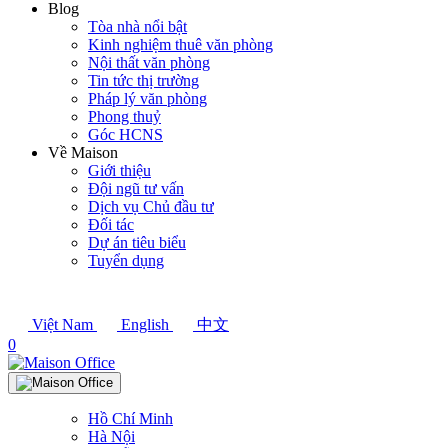
Blog
Tòa nhà nổi bật
Kinh nghiệm thuê văn phòng
Nội thất văn phòng
Tin tức thị trường
Pháp lý văn phòng
Phong thuỷ
Góc HCNS
Về Maison
Giới thiệu
Đội ngũ tư vấn
Dịch vụ Chủ đầu tư
Đối tác
Dự án tiêu biểu
Tuyển dụng
Việt Nam
English
中文
0
Hồ Chí Minh
Hà Nội