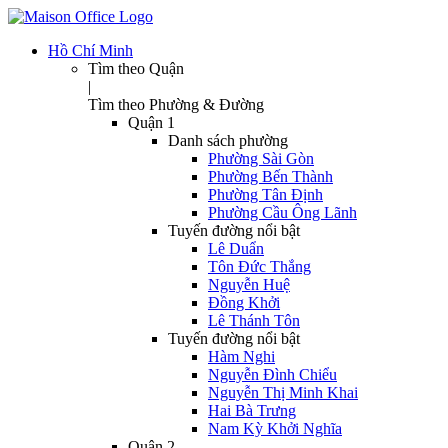
Hồ Chí Minh
Tìm theo Quận
|
Tìm theo Phường & Đường
Quận 1
Danh sách phường
Phường Sài Gòn
Phường Bến Thành
Phường Tân Định
Phường Cầu Ông Lãnh
Tuyến đường nổi bật
Lê Duẩn
Tôn Đức Thắng
Nguyễn Huệ
Đồng Khởi
Lê Thánh Tôn
Tuyến đường nổi bật
Hàm Nghi
Nguyễn Đình Chiểu
Nguyễn Thị Minh Khai
Hai Bà Trưng
Nam Kỳ Khởi Nghĩa
Quận 2