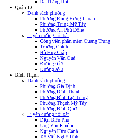
Ba Tháng Hai
Quận 12
Danh sách phường
Phường Đông Hưng Thuận
Phường Trung Mỹ Tây
Phường An Phú Đông
Tuyến đường nổi bật
Công viên phần mềm Quang Trung
Trường Chinh
Hà Huy Giáp
Nguyễn Văn Quá
Đường số 5
Đường số 3
Bình Thạnh
Danh sách phường
Phường Gia Định
Phường Bình Thạnh
Phường Bình Lợi Trung
Phường Thạnh Mỹ Tây
Phường Bình Quới
Tuyến đường nổi bật
Điện Biên Phủ
Ung Văn Khiêm
Nguyễn Hữu Cảnh
Xô Viết Nghệ Tĩnh