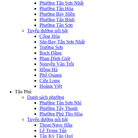
Phường Tân Sơn Nhất
Phường Tân Hòa
Phường Bảy Hiền
Phường Tân Bình
Phường Tân Sơn
Tuyến đường nổi bật
Cộng Hòa
Sân Bay Tân Sơn Nhất
Trường Sơn
Bạch Đằng
Phan Đình Giót
Nguyễn Văn Trỗi
Hồng Hà
Phổ Quang
Cửu Long
Hoàng Việt
Tân Phú
Danh sách phường
Phường Tân Sơn Nhì
Phường Tây Thạnh
Phường Phú Thọ Hòa
Tuyến đường nổi bật
Thoại Ngọc Hầu
Lê Trọng Tấn
Tân Kỳ Tân Quý