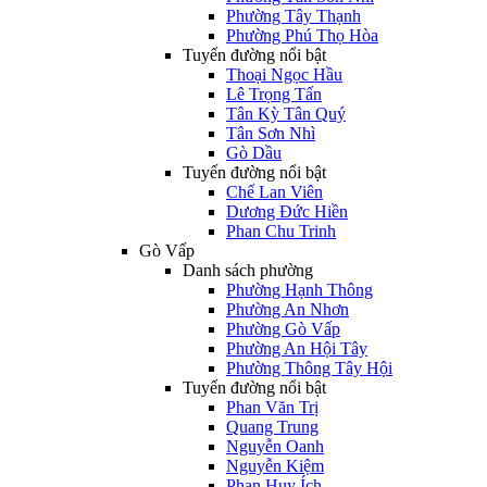
Phường Tây Thạnh
Phường Phú Thọ Hòa
Tuyến đường nổi bật
Thoại Ngọc Hầu
Lê Trọng Tấn
Tân Kỳ Tân Quý
Tân Sơn Nhì
Gò Dầu
Tuyến đường nổi bật
Chế Lan Viên
Dương Đức Hiền
Phan Chu Trinh
Gò Vấp
Danh sách phường
Phường Hạnh Thông
Phường An Nhơn
Phường Gò Vấp
Phường An Hội Tây
Phường Thông Tây Hội
Tuyến đường nổi bật
Phan Văn Trị
Quang Trung
Nguyễn Oanh
Nguyễn Kiệm
Phan Huy Ích