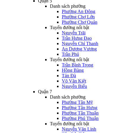
Quận 5
Danh sách phường
Phường An Đông
Phường Chợ Lớn
Phường Chợ Quán
Tuyến đường nổi bật
Nguyễn Trãi
Trần Hưng Đạo
Nguyễn Chí Thanh
An Dương Vương
Trần Phú
Tuyến đường nổi bật
Trần Bình Trọng
Hồng Bàng
Tản Đà
Võ Văn Kiệt
Nguyễn Biểu
Quận 7
Danh sách phường
Phường Tân Mỹ
Phường Tân Hưng
Phường Tân Thuận
Phường Phú Thuận
Tuyến đường nổi bật
Nguyễn Văn Linh