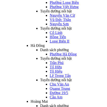
Phường Long Biên
Phường Việt Hưng
Tuyến đường nổi bật
Nguyễn Văn Cừ
Vũ Đức Thận
Nguyễn Sơn
Tuyến đường nổi bật
Cổ Linh
Hồng Tiến
Long Biên II
Hà Đông
Danh sách phường
Phường Hà Đông
Tuyến đường nổi bật
Trần Phú
Tố Hữu
Tô Hiệu
Lê Trọng Tấn
Tuyến đường nổi bật
Chu Văn An
Quang Trung
Đường 19/5
Cầu Am
Hoàng Mai
Danh sách phường