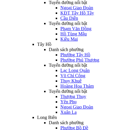
Tuyến đường nổi bật
Ngoại Giao Đoàn
KĐT Tây Hồ Tây
Cầu Diễn
Tuyến đường nổi bật
Phạm Văn Đồng
Hồ Tùng Mậu
Kiều Mai
Tây Hồ
Danh sách phường
Phường Tây Hồ
Phường Phú Thượng
Tuyến đường nổi bật
Lạc Long Quân
Võ Chí Công
Thụy Khuê
Hoàng Hoa Thám
Tuyến đường nổi bật
Thượng Thụy
Yên Phụ
Ngoại Giao Đoàn
Xuân La
Long Biên
Danh sách phường
Phường Bồ Đề