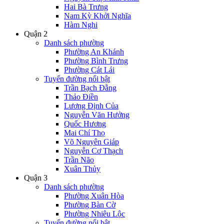
Hai Bà Trưng
Nam Kỳ Khởi Nghĩa
Hàm Nghi
Quận 2
Danh sách phường
Phường An Khánh
Phường Bình Trưng
Phường Cát Lái
Tuyến đường nổi bật
Trần Bạch Đằng
Thảo Điền
Lương Định Của
Nguyễn Văn Hưởng
Quốc Hương
Mai Chí Thọ
Võ Nguyên Giáp
Nguyễn Cơ Thạch
Trần Não
Xuân Thủy
Quận 3
Danh sách phường
Phường Xuân Hòa
Phường Bàn Cờ
Phường Nhiêu Lộc
Tuyến đường nổi bật