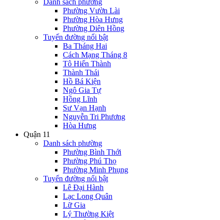
Danh sách phường
Phường Vườn Lài
Phường Hòa Hưng
Phường Diên Hồng
Tuyến đường nổi bật
Ba Tháng Hai
Cách Mạng Tháng 8
Tô Hiến Thành
Thành Thái
Hồ Bá Kiện
Ngô Gia Tự
Hồng Lĩnh
Sư Vạn Hạnh
Nguyễn Tri Phương
Hòa Hưng
Quận 11
Danh sách phường
Phường Bình Thới
Phường Phú Thọ
Phường Minh Phụng
Tuyến đường nổi bật
Lê Đại Hành
Lạc Long Quân
Lữ Gia
Lý Thường Kiệt