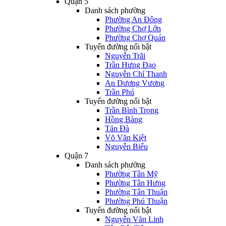
Quận 5
Danh sách phường
Phường An Đông
Phường Chợ Lớn
Phường Chợ Quán
Tuyến đường nổi bật
Nguyễn Trãi
Trần Hưng Đạo
Nguyễn Chí Thanh
An Dương Vương
Trần Phú
Tuyến đường nổi bật
Trần Bình Trọng
Hồng Bàng
Tản Đà
Võ Văn Kiệt
Nguyễn Biểu
Quận 7
Danh sách phường
Phường Tân Mỹ
Phường Tân Hưng
Phường Tân Thuận
Phường Phú Thuận
Tuyến đường nổi bật
Nguyễn Văn Linh