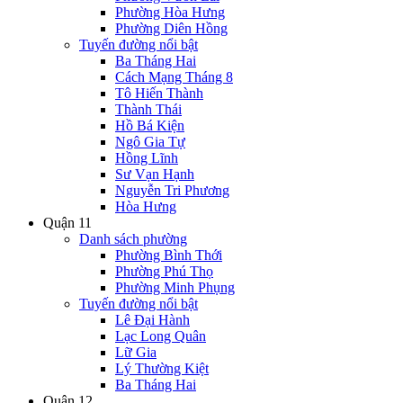
Phường Hòa Hưng
Phường Diên Hồng
Tuyến đường nổi bật
Ba Tháng Hai
Cách Mạng Tháng 8
Tô Hiến Thành
Thành Thái
Hồ Bá Kiện
Ngô Gia Tự
Hồng Lĩnh
Sư Vạn Hạnh
Nguyễn Tri Phương
Hòa Hưng
Quận 11
Danh sách phường
Phường Bình Thới
Phường Phú Thọ
Phường Minh Phụng
Tuyến đường nổi bật
Lê Đại Hành
Lạc Long Quân
Lữ Gia
Lý Thường Kiệt
Ba Tháng Hai
Quận 12