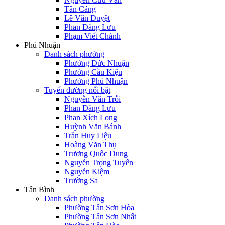
Tân Cảng
Lê Văn Duyệt
Phan Đăng Lưu
Phạm Viết Chánh
Phú Nhuận
Danh sách phường
Phường Đức Nhuận
Phường Cầu Kiệu
Phường Phú Nhuận
Tuyến đường nổi bật
Nguyễn Văn Trỗi
Phan Đăng Lưu
Phan Xích Long
Huỳnh Văn Bánh
Trần Huy Liệu
Hoàng Văn Thụ
Trương Quốc Dung
Nguyễn Trọng Tuyển
Nguyễn Kiệm
Trường Sa
Tân Bình
Danh sách phường
Phường Tân Sơn Hòa
Phường Tân Sơn Nhất