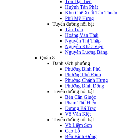
Tôn Dật Tiên
Huỳnh Tấn Phát
Khu Chế Xuất Tân Thuận
Phú Mỹ Hưng
Tuyến đường nổi bật
Tân Trào
Hoàng Văn Thái
Nguyễn Thị Thập
Nguyễn Khắc Viện
Nguyễn Lương Bằng
Quận 8
Danh sách phường
Phường Bình Phú
Phường Phú Định
Phường Chánh Hưng
Phường Bình Đông
Tuyến đường nổi bật
Bến Cần Giuộc
Phạm Thế Hiển
Dương Bá Trạc
Võ Văn Kiệt
Tuyến đường nổi bật
Võ Liêm Sơn
Cao Lỗ
Bến Bình Đông