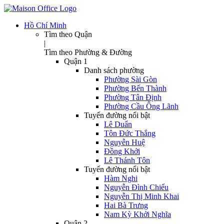
Hồ Chí Minh
Tìm theo Quận
|
Tìm theo Phường & Đường
Quận 1
Danh sách phường
Phường Sài Gòn
Phường Bến Thành
Phường Tân Định
Phường Cầu Ông Lãnh
Tuyến đường nổi bật
Lê Duẩn
Tôn Đức Thắng
Nguyễn Huệ
Đồng Khởi
Lê Thánh Tôn
Tuyến đường nổi bật
Hàm Nghi
Nguyễn Đình Chiểu
Nguyễn Thị Minh Khai
Hai Bà Trưng
Nam Kỳ Khởi Nghĩa
Quận 2