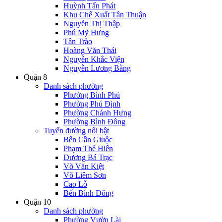
Huỳnh Tấn Phát
Khu Chế Xuất Tân Thuận
Nguyễn Thị Thập
Phú Mỹ Hưng
Tân Trào
Hoàng Văn Thái
Nguyễn Khắc Viện
Nguyễn Lương Bằng
Quận 8
Danh sách phường
Phường Bình Phú
Phường Phú Định
Phường Chánh Hưng
Phường Bình Đông
Tuyến đường nổi bật
Bến Cần Giuộc
Phạm Thế Hiển
Dương Bá Trạc
Võ Văn Kiệt
Võ Liêm Sơn
Cao Lỗ
Bến Bình Đông
Quận 10
Danh sách phường
Phường Vườn Lài