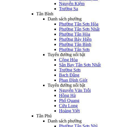
Nguyễn Kiệm
Trường Sa
Tân Bình
Danh sách phường
Phường Tân Sơn Hòa
Phường Tân Sơn Nhất
Phường Tân Hòa
Phường Bảy Hiền
Phường Tân Bình
Phường Tân Sơn
Tuyến đường nổi bật
Cộng Hòa
Sân Bay Tân Sơn Nhất
Trường Sơn
Bạch Đằng
Phan Đình Giót
Tuyến đường nổi bật
Nguyễn Văn Trỗi
Hồng Hà
Phổ Quang
Cửu Long
Hoàng Việt
Tân Phú
Danh sách phường
Phường Tân Sơn Nhì