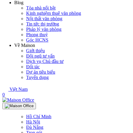
Blog
Tòa nhà nổi bật
Kinh nghiệm thuê văn phòng
Nội thất văn phòng
Tin tức thị trường
Pháp lý văn phòng
Phong thuỷ
Góc HCNS
Về Maison
Giới thiệu
Đội ngũ tư vấn
Dịch vụ Chủ đầu tư
Đối tác
Dự án tiêu biểu
Tuyển dụng
Việt Nam
0
Hồ Chí Minh
Hà Nội
Đà Nẵng
Trọn gói