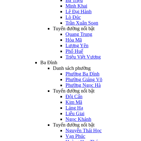
Bà Triệu
Minh Khai
Lê Đại Hành
Lò Đúc
Trần Xuân Soạn
Tuyến đường nổi bật
Quang Trung
Hòa Mã
Lương Yên
Phố Huế
Triệu Việt Vương
Ba Đình
Danh sách phường
Phường Ba Đình
Phường Giảng Võ
Phường Ngọc Hà
Tuyến đường nổi bật
Đội Cấn
Kim Mã
Láng Hạ
Liễu Giai
Ngọc Khánh
Tuyến đường nổi bật
Nguyễn Thái Học
Vạn Phúc