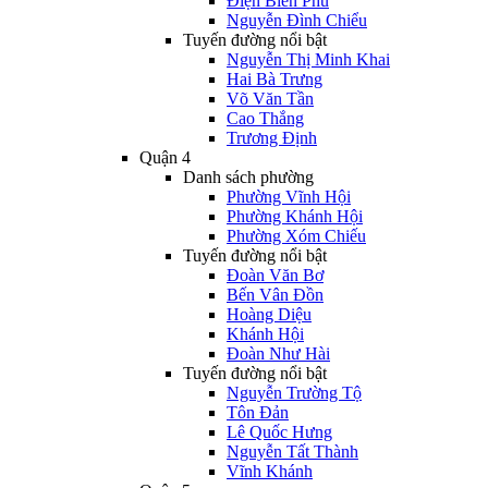
Điện Biên Phủ
Nguyễn Đình Chiểu
Tuyến đường nổi bật
Nguyễn Thị Minh Khai
Hai Bà Trưng
Võ Văn Tần
Cao Thắng
Trương Định
Quận 4
Danh sách phường
Phường Vĩnh Hội
Phường Khánh Hội
Phường Xóm Chiếu
Tuyến đường nổi bật
Đoàn Văn Bơ
Bến Vân Đồn
Hoàng Diệu
Khánh Hội
Đoàn Như Hài
Tuyến đường nổi bật
Nguyễn Trường Tộ
Tôn Đản
Lê Quốc Hưng
Nguyễn Tất Thành
Vĩnh Khánh