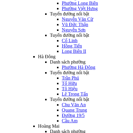
Phường Long Biên
Phường Việt Hưng
Tuyến đường nổi bật
Nguyễn Văn Cừ
Vũ Đức Thận
Nguyễn Sơn
Tuyến đường nổi bật
Cổ Linh
Hồng Tiến
Long Biên II
Hà Đông
Danh sách phường
Phường Hà Đông
Tuyến đường nổi bật
Trần Phú
Tố Hữu
Tô Hiệu
Lê Trọng Tấn
Tuyến đường nổi bật
Chu Văn An
Quang Trung
Đường 19/5
Cầu Am
Hoàng Mai
Danh sách phường