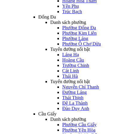
Hoàng Hoa Thám
Yên Phụ
Trúc Bạch
Đống Đa
Danh sách phường
Phường Đống Đa
Phường Kim Liên
Phường Láng
Phường Ô Chợ Dừa
Tuyến đường nổi bật
Láng Hạ
Hoàng Cầu
Trường Chinh
Cát Linh
Thái Hà
Tuyến đường nổi bật
Nguyễn Chí Thanh
Đường Láng
Thái Thịnh
Đê La Thành
Đào Duy Anh
Cầu Giấy
Danh sách phường
Phường Cầu Giấy
Phường Yên Hòa