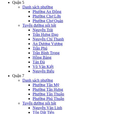
Quận 5
Danh sách phường
Phường An Đông
Phường Chợ Lớn
Phường Chợ Quán
Tuyến đường nổi bật
Nguyễn Trãi
Trần Hưng Đạo
Nguyễn Chí Thanh
An Dương Vương
Trần Phú
Trần Bình Trọng
Hồng Bàng
Tản Đà
Võ Văn Kiệt
Nguyễn Biểu
Quận 7
Danh sách phường
Phường Tân Mỹ
Phường Tân Hưng
Phường Tân Thuận
Phường Phú Thuận
Tuyến đường nổi bật
Nguyễn Văn Linh
Tôn Dật Tiên