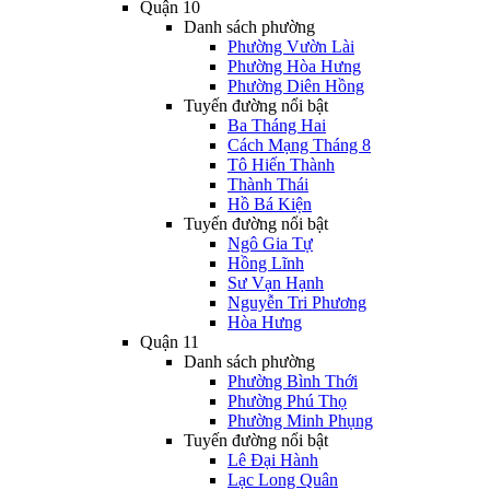
Quận 10
Danh sách phường
Phường Vườn Lài
Phường Hòa Hưng
Phường Diên Hồng
Tuyến đường nổi bật
Ba Tháng Hai
Cách Mạng Tháng 8
Tô Hiến Thành
Thành Thái
Hồ Bá Kiện
Tuyến đường nổi bật
Ngô Gia Tự
Hồng Lĩnh
Sư Vạn Hạnh
Nguyễn Tri Phương
Hòa Hưng
Quận 11
Danh sách phường
Phường Bình Thới
Phường Phú Thọ
Phường Minh Phụng
Tuyến đường nổi bật
Lê Đại Hành
Lạc Long Quân