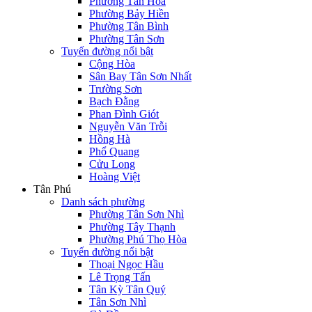
Phường Tân Hòa
Phường Bảy Hiền
Phường Tân Bình
Phường Tân Sơn
Tuyến đường nổi bật
Cộng Hòa
Sân Bay Tân Sơn Nhất
Trường Sơn
Bạch Đằng
Phan Đình Giót
Nguyễn Văn Trỗi
Hồng Hà
Phổ Quang
Cửu Long
Hoàng Việt
Tân Phú
Danh sách phường
Phường Tân Sơn Nhì
Phường Tây Thạnh
Phường Phú Thọ Hòa
Tuyến đường nổi bật
Thoại Ngọc Hầu
Lê Trọng Tấn
Tân Kỳ Tân Quý
Tân Sơn Nhì