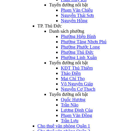
Tuyến đường nổi bật
Phạm Văn Chiêu
Nguyễn Thái Sơn
Nguyên Hồng
TP. Thủ Đức
Danh sách phường
Phường Hiệp Bình
Phường Tăng Nhơn Phú
Phường Phước Long
Phường Thủ Đức
Phường Linh Xuân
Tuyến đường nổi bật
KĐT Thủ Thiêm
Thảo Điền
Mai Chí Thọ
Võ Nguyên Giáp
Nguyễn Cơ Thạch
Tuyến đường nổi bật
Quốc Hương
Trần Não
Lương Định Của
Phạm Văn Đồng
Trần Lựu
Cho thuê văn phòng Quận 1