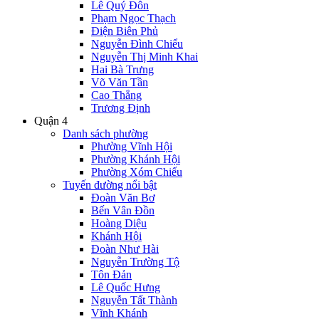
Lê Quý Đôn
Phạm Ngọc Thạch
Điện Biên Phủ
Nguyễn Đình Chiểu
Nguyễn Thị Minh Khai
Hai Bà Trưng
Võ Văn Tần
Cao Thắng
Trương Định
Quận 4
Danh sách phường
Phường Vĩnh Hội
Phường Khánh Hội
Phường Xóm Chiếu
Tuyến đường nổi bật
Đoàn Văn Bơ
Bến Vân Đồn
Hoàng Diệu
Khánh Hội
Đoàn Như Hài
Nguyễn Trường Tộ
Tôn Đản
Lê Quốc Hưng
Nguyễn Tất Thành
Vĩnh Khánh