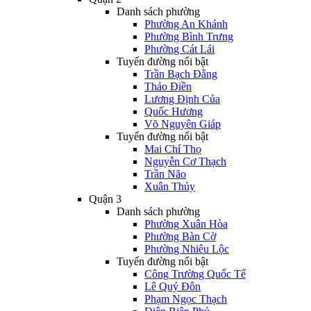
Danh sách phường
Phường An Khánh
Phường Bình Trưng
Phường Cát Lái
Tuyến đường nổi bật
Trần Bạch Đằng
Thảo Điền
Lương Định Của
Quốc Hương
Võ Nguyên Giáp
Tuyến đường nổi bật
Mai Chí Thọ
Nguyễn Cơ Thạch
Trần Não
Xuân Thủy
Quận 3
Danh sách phường
Phường Xuân Hòa
Phường Bàn Cờ
Phường Nhiêu Lộc
Tuyến đường nổi bật
Công Trường Quốc Tế
Lê Quý Đôn
Phạm Ngọc Thạch