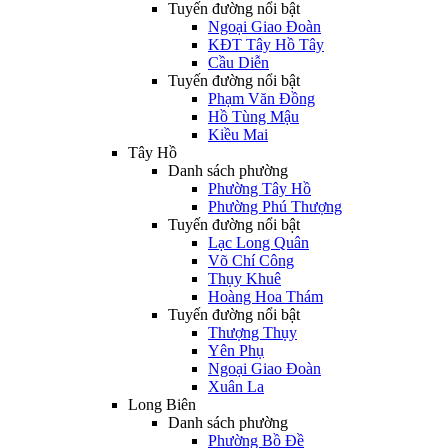
Tuyến đường nổi bật
Ngoại Giao Đoàn
KĐT Tây Hồ Tây
Cầu Diễn
Tuyến đường nổi bật
Phạm Văn Đồng
Hồ Tùng Mậu
Kiều Mai
Tây Hồ
Danh sách phường
Phường Tây Hồ
Phường Phú Thượng
Tuyến đường nổi bật
Lạc Long Quân
Võ Chí Công
Thụy Khuê
Hoàng Hoa Thám
Tuyến đường nổi bật
Thượng Thụy
Yên Phụ
Ngoại Giao Đoàn
Xuân La
Long Biên
Danh sách phường
Phường Bồ Đề