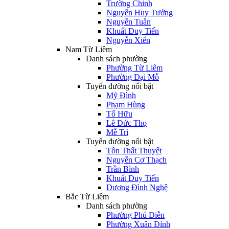
Trường Chinh
Nguyễn Huy Tưởng
Nguyễn Tuân
Khuất Duy Tiến
Nguyễn Xiển
Nam Từ Liêm
Danh sách phường
Phường Từ Liêm
Phường Đại Mỗ
Tuyến đường nổi bật
Mỹ Đình
Phạm Hùng
Tố Hữu
Lê Đức Thọ
Mễ Trì
Tuyến đường nổi bật
Tôn Thất Thuyết
Nguyễn Cơ Thạch
Trần Bình
Khuất Duy Tiến
Dương Đình Nghệ
Bắc Từ Liêm
Danh sách phường
Phường Phú Diễn
Phường Xuân Đỉnh