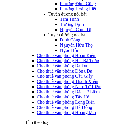
Phường Định Công
Phường Hoàng Liệt
Tuyến đường nổi bật
Tam Trinh
Trương Định
Nguyễn Cảnh Dị
Tuyến đường nổi bật
Định Công
Nguyễn Hữu Thọ
Ngọc Hồi
Cho thuê văn phòng Hoàn Kiếm
Cho thuê văn phòng Hai Bà Trưng
Cho thuê văn phòng Ba Đình
Cho thuê văn phòng Đống Đa
Cho thuê văn phòng Cầu Giấy
Cho thuê văn phòng Thanh Xuân
Cho thuê văn phòng Nam Từ Liêm
Cho thuê văn phòng Bắc Từ Liêm
Cho thuê văn phòng Tây Hồ
Cho thuê văn phòng Long Biên
Cho thuê văn phòng Hà Đông
Cho thuê văn phòng Hoàng Mai
Tìm theo loại