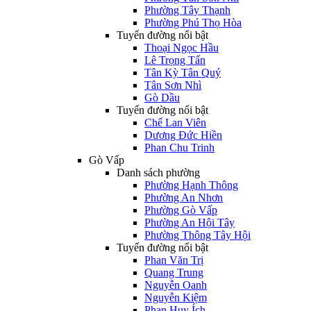
Phường Tây Thạnh
Phường Phú Thọ Hòa
Tuyến đường nổi bật
Thoại Ngọc Hầu
Lê Trọng Tấn
Tân Kỳ Tân Quý
Tân Sơn Nhì
Gò Dầu
Tuyến đường nổi bật
Chế Lan Viên
Dương Đức Hiền
Phan Chu Trinh
Gò Vấp
Danh sách phường
Phường Hạnh Thông
Phường An Nhơn
Phường Gò Vấp
Phường An Hội Tây
Phường Thông Tây Hội
Tuyến đường nổi bật
Phan Văn Trị
Quang Trung
Nguyễn Oanh
Nguyễn Kiệm
Phan Huy Ích