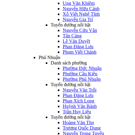
Ung Văn Khiêm
Nguyễn Hữu Cảnh
Xô Viết Nghệ Tĩnh
Nguyễn Gia Trí
Tuyến đường nổi bật
Nguyễn Cửu Vân
Tân Cảng
Lê Văn Duyệt
Phan Đăng Lưu
Phạm Viết Chánh
Phú Nhuận
Danh sách phường
Phường Đức Nhuận
Phường Cầu Kiệu
Phường Phú Nhuận
Tuyến đường nổi bật
Nguyễn Văn Trỗi
Phan Đăng Lưu
Phan Xích Long
Huỳnh Văn Bánh
Trần Huy Liệu
Tuyến đường nổi bật
Hoàng Văn Thụ
Trương Quốc Dung
Nguyễn Trọng Tuyển