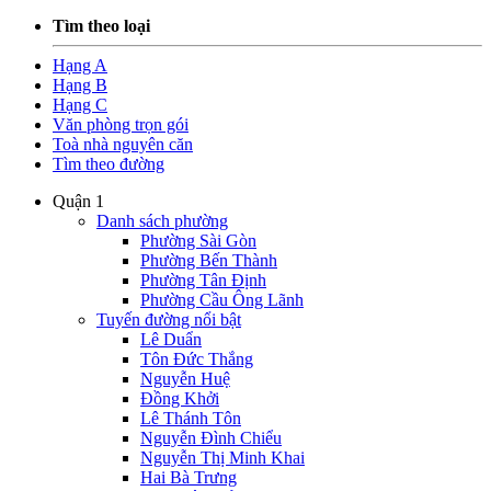
Tìm theo loại
Hạng A
Hạng B
Hạng C
Văn phòng trọn gói
Toà nhà nguyên căn
Tìm theo đường
Quận 1
Danh sách phường
Phường Sài Gòn
Phường Bến Thành
Phường Tân Định
Phường Cầu Ông Lãnh
Tuyến đường nổi bật
Lê Duẩn
Tôn Đức Thắng
Nguyễn Huệ
Đồng Khởi
Lê Thánh Tôn
Nguyễn Đình Chiểu
Nguyễn Thị Minh Khai
Hai Bà Trưng