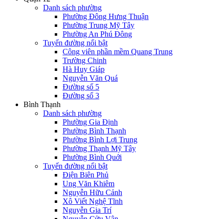
Danh sách phường
Phường Đông Hưng Thuận
Phường Trung Mỹ Tây
Phường An Phú Đông
Tuyến đường nổi bật
Công viên phần mềm Quang Trung
Trường Chinh
Hà Huy Giáp
Nguyễn Văn Quá
Đường số 5
Đường số 3
Bình Thạnh
Danh sách phường
Phường Gia Định
Phường Bình Thạnh
Phường Bình Lợi Trung
Phường Thạnh Mỹ Tây
Phường Bình Quới
Tuyến đường nổi bật
Điện Biên Phủ
Ung Văn Khiêm
Nguyễn Hữu Cảnh
Xô Viết Nghệ Tĩnh
Nguyễn Gia Trí
Nguyễn Cửu Vân