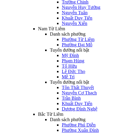
Trường Chinh
Nguyễn Huy Tưởng
Nguyễn Tuân
Khuất Duy Tiến
Nguyễn Xiển
Nam Từ Liêm
Danh sách phường
Phường Từ Liêm
Phường Đại Mỗ
Tuyến đường nổi bật
Mỹ Đình
Phạm Hùng
Tố Hữu
Lê Đức Thọ
Mễ Trì
Tuyến đường nổi bật
Tôn Thất Thuyết
Nguyễn Cơ Thạch
Trần Bình
Khuất Duy Tiến
Dương Đình Nghệ
Bắc Từ Liêm
Danh sách phường
Phường Phú Diễn
Phường Xuân Đỉnh