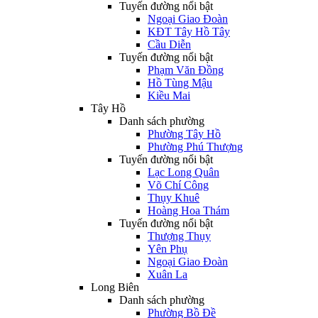
Tuyến đường nổi bật
Ngoại Giao Đoàn
KĐT Tây Hồ Tây
Cầu Diễn
Tuyến đường nổi bật
Phạm Văn Đồng
Hồ Tùng Mậu
Kiều Mai
Tây Hồ
Danh sách phường
Phường Tây Hồ
Phường Phú Thượng
Tuyến đường nổi bật
Lạc Long Quân
Võ Chí Công
Thụy Khuê
Hoàng Hoa Thám
Tuyến đường nổi bật
Thượng Thụy
Yên Phụ
Ngoại Giao Đoàn
Xuân La
Long Biên
Danh sách phường
Phường Bồ Đề