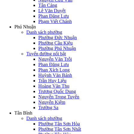
Tân Cảng
Lê Văn Duyệt
Phan Đăng Lưu
Phạm Viết Chánh
Phú Nhuận
Danh sách phường
Phường Đức Nhuận
Phường Cầu Kiệu
Phường Phú Nhuận
Tuyến đường nổi bật
Nguyễn Văn Trỗi
Phan Đăng Lưu
Phan Xích Long
Huỳnh Văn Bánh
Trần Huy Liệu
Hoàng Văn Thụ
Trương Quốc Dung
Nguyễn Trọng Tuyển
Nguyễn Kiệm
Trường Sa
Tân Bình
Danh sách phường
Phường Tân Sơn Hòa
Phường Tân Sơn Nhất