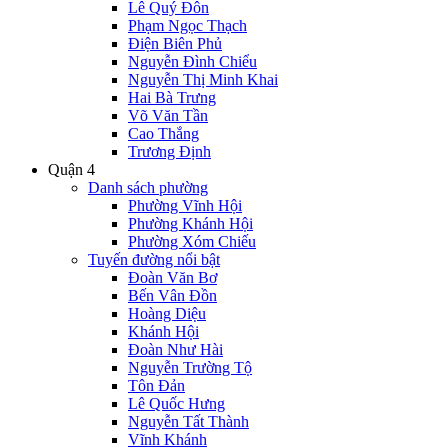
Lê Quý Đôn
Phạm Ngọc Thạch
Điện Biên Phủ
Nguyễn Đình Chiểu
Nguyễn Thị Minh Khai
Hai Bà Trưng
Võ Văn Tần
Cao Thắng
Trương Định
Quận 4
Danh sách phường
Phường Vĩnh Hội
Phường Khánh Hội
Phường Xóm Chiếu
Tuyến đường nổi bật
Đoàn Văn Bơ
Bến Vân Đồn
Hoàng Diệu
Khánh Hội
Đoàn Như Hài
Nguyễn Trường Tộ
Tôn Đản
Lê Quốc Hưng
Nguyễn Tất Thành
Vĩnh Khánh