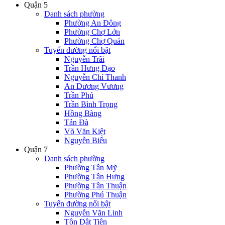
Quận 5
Danh sách phường
Phường An Đông
Phường Chợ Lớn
Phường Chợ Quán
Tuyến đường nổi bật
Nguyễn Trãi
Trần Hưng Đạo
Nguyễn Chí Thanh
An Dương Vương
Trần Phú
Trần Bình Trọng
Hồng Bàng
Tản Đà
Võ Văn Kiệt
Nguyễn Biểu
Quận 7
Danh sách phường
Phường Tân Mỹ
Phường Tân Hưng
Phường Tân Thuận
Phường Phú Thuận
Tuyến đường nổi bật
Nguyễn Văn Linh
Tôn Dật Tiên