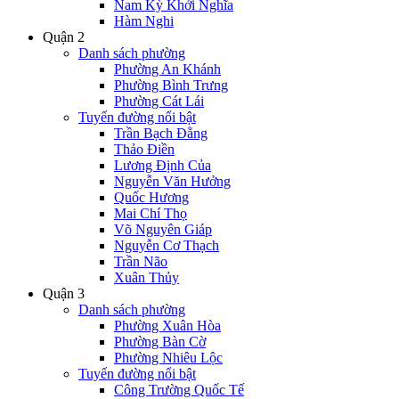
Nam Kỳ Khởi Nghĩa
Hàm Nghi
Quận 2
Danh sách phường
Phường An Khánh
Phường Bình Trưng
Phường Cát Lái
Tuyến đường nổi bật
Trần Bạch Đằng
Thảo Điền
Lương Định Của
Nguyễn Văn Hưởng
Quốc Hương
Mai Chí Thọ
Võ Nguyên Giáp
Nguyễn Cơ Thạch
Trần Não
Xuân Thủy
Quận 3
Danh sách phường
Phường Xuân Hòa
Phường Bàn Cờ
Phường Nhiêu Lộc
Tuyến đường nổi bật
Công Trường Quốc Tế