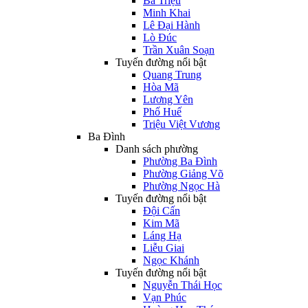
Bà Triệu
Minh Khai
Lê Đại Hành
Lò Đúc
Trần Xuân Soạn
Tuyến đường nổi bật
Quang Trung
Hòa Mã
Lương Yên
Phố Huế
Triệu Việt Vương
Ba Đình
Danh sách phường
Phường Ba Đình
Phường Giảng Võ
Phường Ngọc Hà
Tuyến đường nổi bật
Đội Cấn
Kim Mã
Láng Hạ
Liễu Giai
Ngọc Khánh
Tuyến đường nổi bật
Nguyễn Thái Học
Vạn Phúc