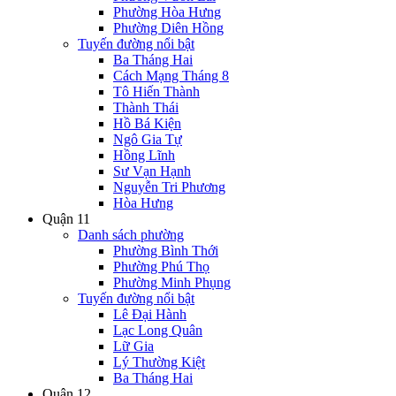
Phường Hòa Hưng
Phường Diên Hồng
Tuyến đường nổi bật
Ba Tháng Hai
Cách Mạng Tháng 8
Tô Hiến Thành
Thành Thái
Hồ Bá Kiện
Ngô Gia Tự
Hồng Lĩnh
Sư Vạn Hạnh
Nguyễn Tri Phương
Hòa Hưng
Quận 11
Danh sách phường
Phường Bình Thới
Phường Phú Thọ
Phường Minh Phụng
Tuyến đường nổi bật
Lê Đại Hành
Lạc Long Quân
Lữ Gia
Lý Thường Kiệt
Ba Tháng Hai
Quận 12