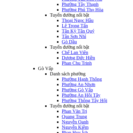
Phường Tây Thạnh
Phường Phú Thọ Hòa
Tuyến đường nổi bật
Thoại Ngọc Hầu
Lê Trọng Tấn
Tân Kỳ Tân Quý
Tân Sơn Nhì
Gò Dầu
Tuyến đường nổi bật
Chế Lan Viên
Dương Đức Hiền
Phan Chu Trinh
Gò Vấp
Danh sách phường
Phường Hạnh Thông
Phường An Nhơn
Phường Gò Vấp
Phường An Hội Tây
Phường Thông Tây Hội
Tuyến đường nổi bật
Phan Văn Trị
Quang Trung
Nguyễn Oanh
Nguyễn Kiệm
Phan Huy Ích