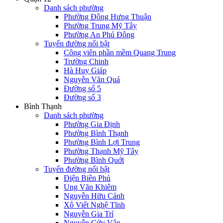
Danh sách phường
Phường Đông Hưng Thuận
Phường Trung Mỹ Tây
Phường An Phú Đông
Tuyến đường nổi bật
Công viên phần mềm Quang Trung
Trường Chinh
Hà Huy Giáp
Nguyễn Văn Quá
Đường số 5
Đường số 3
Bình Thạnh
Danh sách phường
Phường Gia Định
Phường Bình Thạnh
Phường Bình Lợi Trung
Phường Thạnh Mỹ Tây
Phường Bình Quới
Tuyến đường nổi bật
Điện Biên Phủ
Ung Văn Khiêm
Nguyễn Hữu Cảnh
Xô Viết Nghệ Tĩnh
Nguyễn Gia Trí
Nguyễn Cửu Vân