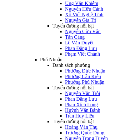
Ung Văn Khiêm
Nguyễn Hữu Cảnh
Xô Viết Nghệ Tĩnh
Nguyễn Gia Trí
Tuyến đường nổi bật
Nguyễn Cửu Vân
Tân Cảng
Lê Văn Duyệt
Phan Đăng Lưu
Phạm Viết Chánh
Phú Nhuận
Danh sách phường
Phường Đức Nhuận
Phường Cầu Kiệu
Phường Phú Nhuận
Tuyến đường nổi bật
Nguyễn Văn Trỗi
Phan Đăng Lưu
Phan Xích Long
Huỳnh Văn Bánh
Trần Huy Liệu
Tuyến đường nổi bật
Hoàng Văn Thụ
Trương Quốc Dung
Nguyễn Trọng Tuyển