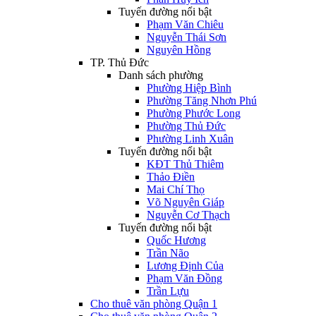
Tuyến đường nổi bật
Phạm Văn Chiêu
Nguyễn Thái Sơn
Nguyên Hồng
TP. Thủ Đức
Danh sách phường
Phường Hiệp Bình
Phường Tăng Nhơn Phú
Phường Phước Long
Phường Thủ Đức
Phường Linh Xuân
Tuyến đường nổi bật
KĐT Thủ Thiêm
Thảo Điền
Mai Chí Thọ
Võ Nguyên Giáp
Nguyễn Cơ Thạch
Tuyến đường nổi bật
Quốc Hương
Trần Não
Lương Định Của
Phạm Văn Đồng
Trần Lựu
Cho thuê văn phòng Quận 1