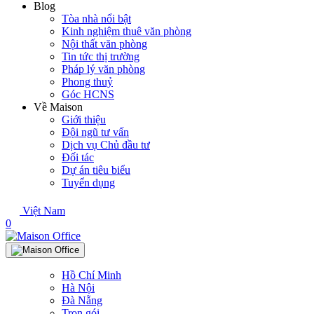
Blog
Tòa nhà nổi bật
Kinh nghiệm thuê văn phòng
Nội thất văn phòng
Tin tức thị trường
Pháp lý văn phòng
Phong thuỷ
Góc HCNS
Về Maison
Giới thiệu
Đội ngũ tư vấn
Dịch vụ Chủ đầu tư
Đối tác
Dự án tiêu biểu
Tuyển dụng
Việt Nam
0
Hồ Chí Minh
Hà Nội
Đà Nẵng
Trọn gói