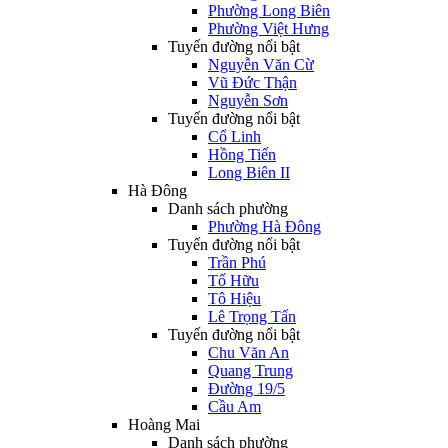
Phường Long Biên
Phường Việt Hưng
Tuyến đường nổi bật
Nguyễn Văn Cừ
Vũ Đức Thận
Nguyễn Sơn
Tuyến đường nổi bật
Cổ Linh
Hồng Tiến
Long Biên II
Hà Đông
Danh sách phường
Phường Hà Đông
Tuyến đường nổi bật
Trần Phú
Tố Hữu
Tô Hiệu
Lê Trọng Tấn
Tuyến đường nổi bật
Chu Văn An
Quang Trung
Đường 19/5
Cầu Am
Hoàng Mai
Danh sách phường