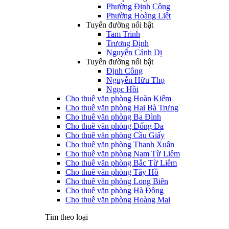
Phường Định Công
Phường Hoàng Liệt
Tuyến đường nổi bật
Tam Trinh
Trương Định
Nguyễn Cảnh Dị
Tuyến đường nổi bật
Định Công
Nguyễn Hữu Thọ
Ngọc Hồi
Cho thuê văn phòng Hoàn Kiếm
Cho thuê văn phòng Hai Bà Trưng
Cho thuê văn phòng Ba Đình
Cho thuê văn phòng Đống Đa
Cho thuê văn phòng Cầu Giấy
Cho thuê văn phòng Thanh Xuân
Cho thuê văn phòng Nam Từ Liêm
Cho thuê văn phòng Bắc Từ Liêm
Cho thuê văn phòng Tây Hồ
Cho thuê văn phòng Long Biên
Cho thuê văn phòng Hà Đông
Cho thuê văn phòng Hoàng Mai
Tìm theo loại