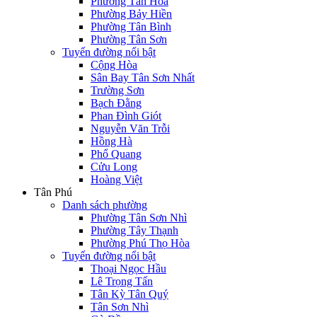
Phường Tân Hòa
Phường Bảy Hiền
Phường Tân Bình
Phường Tân Sơn
Tuyến đường nổi bật
Cộng Hòa
Sân Bay Tân Sơn Nhất
Trường Sơn
Bạch Đằng
Phan Đình Giót
Nguyễn Văn Trỗi
Hồng Hà
Phổ Quang
Cửu Long
Hoàng Việt
Tân Phú
Danh sách phường
Phường Tân Sơn Nhì
Phường Tây Thạnh
Phường Phú Thọ Hòa
Tuyến đường nổi bật
Thoại Ngọc Hầu
Lê Trọng Tấn
Tân Kỳ Tân Quý
Tân Sơn Nhì