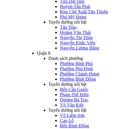
Tôn Dật Tiên
Huỳnh Tấn Phát
Khu Chế Xuất Tân Thuận
Phú Mỹ Hưng
Tuyến đường nổi bật
Tân Trào
Hoàng Văn Thái
Nguyễn Thị Thập
Nguyễn Khắc Viện
Nguyễn Lương Bằng
Quận 8
Danh sách phường
Phường Bình Phú
Phường Phú Định
Phường Chánh Hưng
Phường Bình Đông
Tuyến đường nổi bật
Bến Cần Giuộc
Phạm Thế Hiển
Dương Bá Trạc
Võ Văn Kiệt
Tuyến đường nổi bật
Võ Liêm Sơn
Cao Lỗ
Bến Bình Đông