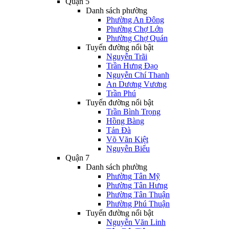
Quận 5
Danh sách phường
Phường An Đông
Phường Chợ Lớn
Phường Chợ Quán
Tuyến đường nổi bật
Nguyễn Trãi
Trần Hưng Đạo
Nguyễn Chí Thanh
An Dương Vương
Trần Phú
Tuyến đường nổi bật
Trần Bình Trọng
Hồng Bàng
Tản Đà
Võ Văn Kiệt
Nguyễn Biểu
Quận 7
Danh sách phường
Phường Tân Mỹ
Phường Tân Hưng
Phường Tân Thuận
Phường Phú Thuận
Tuyến đường nổi bật
Nguyễn Văn Linh