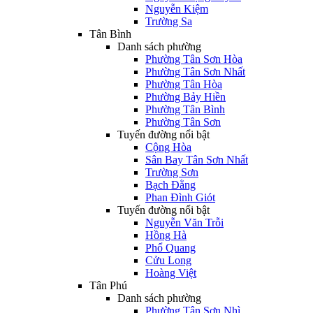
Nguyễn Kiệm
Trường Sa
Tân Bình
Danh sách phường
Phường Tân Sơn Hòa
Phường Tân Sơn Nhất
Phường Tân Hòa
Phường Bảy Hiền
Phường Tân Bình
Phường Tân Sơn
Tuyến đường nổi bật
Cộng Hòa
Sân Bay Tân Sơn Nhất
Trường Sơn
Bạch Đằng
Phan Đình Giót
Tuyến đường nổi bật
Nguyễn Văn Trỗi
Hồng Hà
Phổ Quang
Cửu Long
Hoàng Việt
Tân Phú
Danh sách phường
Phường Tân Sơn Nhì