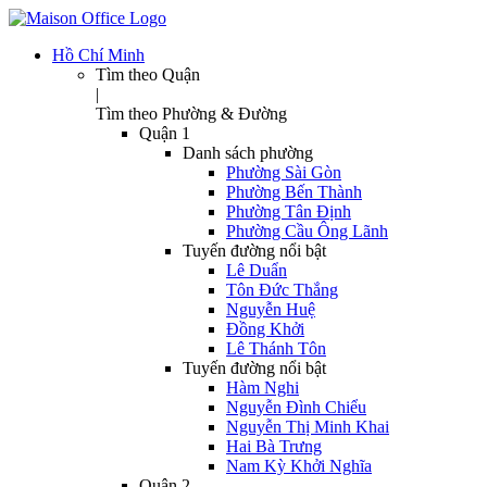
Hồ Chí Minh
Tìm theo Quận
|
Tìm theo Phường & Đường
Quận 1
Danh sách phường
Phường Sài Gòn
Phường Bến Thành
Phường Tân Định
Phường Cầu Ông Lãnh
Tuyến đường nổi bật
Lê Duẩn
Tôn Đức Thắng
Nguyễn Huệ
Đồng Khởi
Lê Thánh Tôn
Tuyến đường nổi bật
Hàm Nghi
Nguyễn Đình Chiểu
Nguyễn Thị Minh Khai
Hai Bà Trưng
Nam Kỳ Khởi Nghĩa
Quận 2