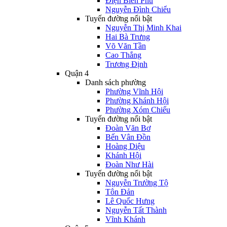
Điện Biên Phủ
Nguyễn Đình Chiểu
Tuyến đường nổi bật
Nguyễn Thị Minh Khai
Hai Bà Trưng
Võ Văn Tần
Cao Thắng
Trương Định
Quận 4
Danh sách phường
Phường Vĩnh Hội
Phường Khánh Hội
Phường Xóm Chiếu
Tuyến đường nổi bật
Đoàn Văn Bơ
Bến Vân Đồn
Hoàng Diệu
Khánh Hội
Đoàn Như Hài
Tuyến đường nổi bật
Nguyễn Trường Tộ
Tôn Đản
Lê Quốc Hưng
Nguyễn Tất Thành
Vĩnh Khánh