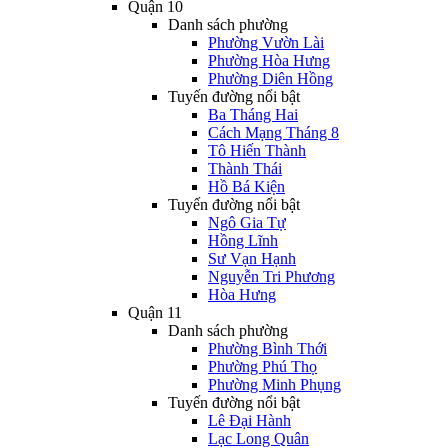
Quận 10
Danh sách phường
Phường Vườn Lài
Phường Hòa Hưng
Phường Diên Hồng
Tuyến đường nổi bật
Ba Tháng Hai
Cách Mạng Tháng 8
Tô Hiến Thành
Thành Thái
Hồ Bá Kiện
Tuyến đường nổi bật
Ngô Gia Tự
Hồng Lĩnh
Sư Vạn Hạnh
Nguyễn Tri Phương
Hòa Hưng
Quận 11
Danh sách phường
Phường Bình Thới
Phường Phú Thọ
Phường Minh Phụng
Tuyến đường nổi bật
Lê Đại Hành
Lạc Long Quân