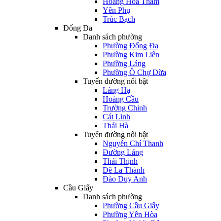
Hoàng Hoa Thám
Yên Phụ
Trúc Bạch
Đống Đa
Danh sách phường
Phường Đống Đa
Phường Kim Liên
Phường Láng
Phường Ô Chợ Dừa
Tuyến đường nổi bật
Láng Hạ
Hoàng Cầu
Trường Chinh
Cát Linh
Thái Hà
Tuyến đường nổi bật
Nguyễn Chí Thanh
Đường Láng
Thái Thịnh
Đê La Thành
Đào Duy Anh
Cầu Giấy
Danh sách phường
Phường Cầu Giấy
Phường Yên Hòa