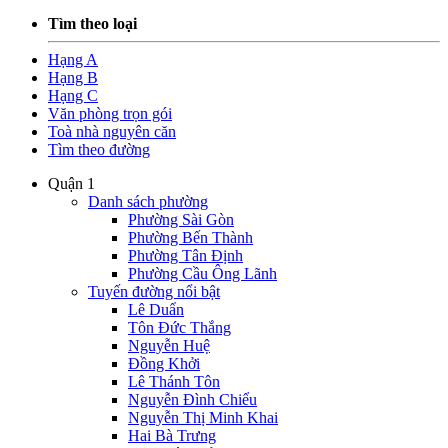
Tìm theo loại
Hạng A
Hạng B
Hạng C
Văn phòng trọn gói
Toà nhà nguyên căn
Tìm theo đường
Quận 1
Danh sách phường
Phường Sài Gòn
Phường Bến Thành
Phường Tân Định
Phường Cầu Ông Lãnh
Tuyến đường nổi bật
Lê Duẩn
Tôn Đức Thắng
Nguyễn Huệ
Đồng Khởi
Lê Thánh Tôn
Nguyễn Đình Chiểu
Nguyễn Thị Minh Khai
Hai Bà Trưng