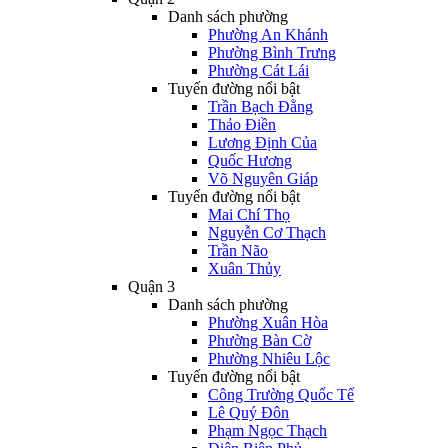
Danh sách phường
Phường An Khánh
Phường Bình Trưng
Phường Cát Lái
Tuyến đường nổi bật
Trần Bạch Đằng
Thảo Điền
Lương Định Của
Quốc Hương
Võ Nguyên Giáp
Tuyến đường nổi bật
Mai Chí Thọ
Nguyễn Cơ Thạch
Trần Não
Xuân Thủy
Quận 3
Danh sách phường
Phường Xuân Hòa
Phường Bàn Cờ
Phường Nhiêu Lộc
Tuyến đường nổi bật
Công Trường Quốc Tế
Lê Quý Đôn
Phạm Ngọc Thạch