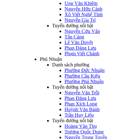
Ung Văn Khiêm
Nguyễn Hữu Cảnh
Xô Viết Nghệ Tĩnh
Nguyễn Gia Trí
Tuyến đường nổi bật
Nguyễn Cửu Vân
Tân Cảng
Lê Văn Duyệt
Phan Đăng Lưu
Phạm Viết Chánh
Phú Nhuận
Danh sách phường
Phường Đức Nhuận
Phường Cầu Kiệu
Phường Phú Nhuận
Tuyến đường nổi bật
Nguyễn Văn Trỗi
Phan Đăng Lưu
Phan Xích Long
Huỳnh Văn Bánh
Trần Huy Liệu
Tuyến đường nổi bật
Hoàng Văn Thụ
Trương Quốc Dung
Nguyễn Trọng Tuyển