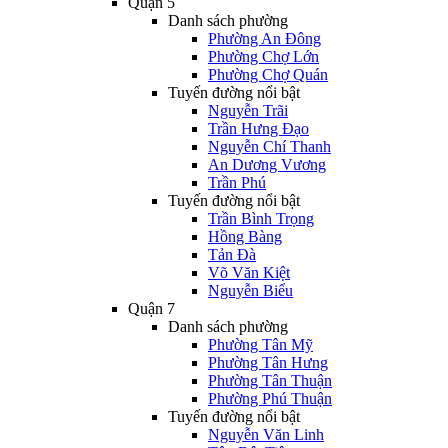
Quận 5
Danh sách phường
Phường An Đông
Phường Chợ Lớn
Phường Chợ Quán
Tuyến đường nổi bật
Nguyễn Trãi
Trần Hưng Đạo
Nguyễn Chí Thanh
An Dương Vương
Trần Phú
Tuyến đường nổi bật
Trần Bình Trọng
Hồng Bàng
Tản Đà
Võ Văn Kiệt
Nguyễn Biểu
Quận 7
Danh sách phường
Phường Tân Mỹ
Phường Tân Hưng
Phường Tân Thuận
Phường Phú Thuận
Tuyến đường nổi bật
Nguyễn Văn Linh