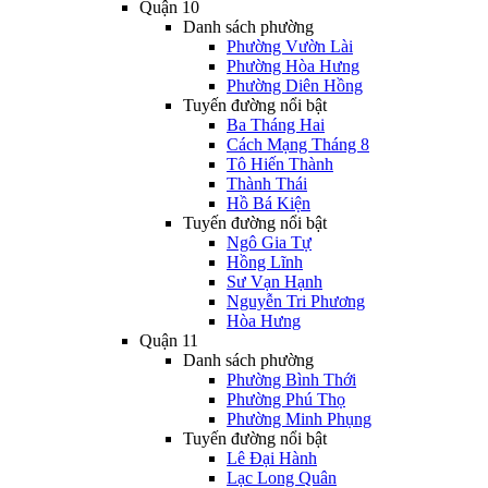
Quận 10
Danh sách phường
Phường Vườn Lài
Phường Hòa Hưng
Phường Diên Hồng
Tuyến đường nổi bật
Ba Tháng Hai
Cách Mạng Tháng 8
Tô Hiến Thành
Thành Thái
Hồ Bá Kiện
Tuyến đường nổi bật
Ngô Gia Tự
Hồng Lĩnh
Sư Vạn Hạnh
Nguyễn Tri Phương
Hòa Hưng
Quận 11
Danh sách phường
Phường Bình Thới
Phường Phú Thọ
Phường Minh Phụng
Tuyến đường nổi bật
Lê Đại Hành
Lạc Long Quân