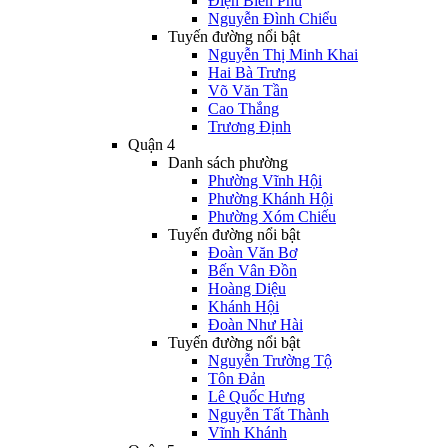
Điện Biên Phủ
Nguyễn Đình Chiểu
Tuyến đường nổi bật
Nguyễn Thị Minh Khai
Hai Bà Trưng
Võ Văn Tần
Cao Thắng
Trương Định
Quận 4
Danh sách phường
Phường Vĩnh Hội
Phường Khánh Hội
Phường Xóm Chiếu
Tuyến đường nổi bật
Đoàn Văn Bơ
Bến Vân Đồn
Hoàng Diệu
Khánh Hội
Đoàn Như Hài
Tuyến đường nổi bật
Nguyễn Trường Tộ
Tôn Đản
Lê Quốc Hưng
Nguyễn Tất Thành
Vĩnh Khánh