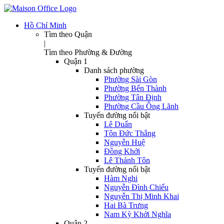
Hồ Chí Minh
Tìm theo Quận
|
Tìm theo Phường & Đường
Quận 1
Danh sách phường
Phường Sài Gòn
Phường Bến Thành
Phường Tân Định
Phường Cầu Ông Lãnh
Tuyến đường nổi bật
Lê Duẩn
Tôn Đức Thắng
Nguyễn Huệ
Đồng Khởi
Lê Thánh Tôn
Tuyến đường nổi bật
Hàm Nghi
Nguyễn Đình Chiểu
Nguyễn Thị Minh Khai
Hai Bà Trưng
Nam Kỳ Khởi Nghĩa
Quận 2