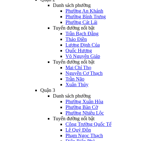
Danh sách phường
Phường An Khánh
Phường Bình Trưng
Phường Cát Lái
Tuyến đường nổi bật
Trần Bạch Đằng
Thảo Điền
Lương Định Của
Quốc Hương
Võ Nguyên Giáp
Tuyến đường nổi bật
Mai Chí Thọ
Nguyễn Cơ Thạch
Trần Não
Xuân Thủy
Quận 3
Danh sách phường
Phường Xuân Hòa
Phường Bàn Cờ
Phường Nhiêu Lộc
Tuyến đường nổi bật
Công Trường Quốc Tế
Lê Quý Đôn
Phạm Ngọc Thạch