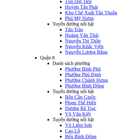
Tôn Dật Tiên
Huỳnh Tấn Phát
Khu Chế Xuất Tân Thuận
Phú Mỹ Hưng
Tuyến đường nổi bật
Tân Trào
Hoàng Văn Thái
Nguyễn Thị Thập
Nguyễn Khắc Viện
Nguyễn Lương Bằng
Quận 8
Danh sách phường
Phường Bình Phú
Phường Phú Định
Phường Chánh Hưng
Phường Bình Đông
Tuyến đường nổi bật
Bến Cần Giuộc
Phạm Thế Hiển
Dương Bá Trạc
Võ Văn Kiệt
Tuyến đường nổi bật
Võ Liêm Sơn
Cao Lỗ
Bến Bình Đông