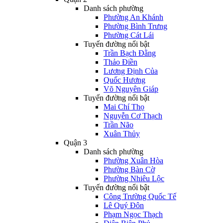
Danh sách phường
Phường An Khánh
Phường Bình Trưng
Phường Cát Lái
Tuyến đường nổi bật
Trần Bạch Đằng
Thảo Điền
Lương Định Của
Quốc Hương
Võ Nguyên Giáp
Tuyến đường nổi bật
Mai Chí Thọ
Nguyễn Cơ Thạch
Trần Não
Xuân Thủy
Quận 3
Danh sách phường
Phường Xuân Hòa
Phường Bàn Cờ
Phường Nhiêu Lộc
Tuyến đường nổi bật
Công Trường Quốc Tế
Lê Quý Đôn
Phạm Ngọc Thạch