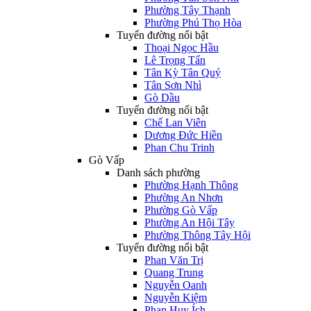
Phường Tây Thạnh
Phường Phú Thọ Hòa
Tuyến đường nổi bật
Thoại Ngọc Hầu
Lê Trọng Tấn
Tân Kỳ Tân Quý
Tân Sơn Nhì
Gò Dầu
Tuyến đường nổi bật
Chế Lan Viên
Dương Đức Hiền
Phan Chu Trinh
Gò Vấp
Danh sách phường
Phường Hạnh Thông
Phường An Nhơn
Phường Gò Vấp
Phường An Hội Tây
Phường Thông Tây Hội
Tuyến đường nổi bật
Phan Văn Trị
Quang Trung
Nguyễn Oanh
Nguyễn Kiệm
Phan Huy Ích