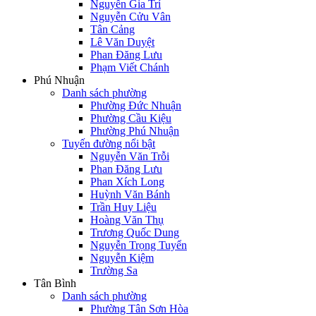
Nguyễn Gia Trí
Nguyễn Cửu Vân
Tân Cảng
Lê Văn Duyệt
Phan Đăng Lưu
Phạm Viết Chánh
Phú Nhuận
Danh sách phường
Phường Đức Nhuận
Phường Cầu Kiệu
Phường Phú Nhuận
Tuyến đường nổi bật
Nguyễn Văn Trỗi
Phan Đăng Lưu
Phan Xích Long
Huỳnh Văn Bánh
Trần Huy Liệu
Hoàng Văn Thụ
Trương Quốc Dung
Nguyễn Trọng Tuyển
Nguyễn Kiệm
Trường Sa
Tân Bình
Danh sách phường
Phường Tân Sơn Hòa