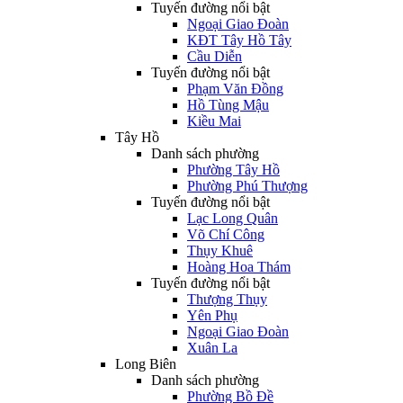
Tuyến đường nổi bật
Ngoại Giao Đoàn
KĐT Tây Hồ Tây
Cầu Diễn
Tuyến đường nổi bật
Phạm Văn Đồng
Hồ Tùng Mậu
Kiều Mai
Tây Hồ
Danh sách phường
Phường Tây Hồ
Phường Phú Thượng
Tuyến đường nổi bật
Lạc Long Quân
Võ Chí Công
Thụy Khuê
Hoàng Hoa Thám
Tuyến đường nổi bật
Thượng Thụy
Yên Phụ
Ngoại Giao Đoàn
Xuân La
Long Biên
Danh sách phường
Phường Bồ Đề