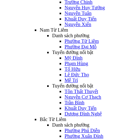
Trường Chinh
Nguyễn Huy Tưởng
Nguyễn Tuân
Khuất Duy Tiến
Nguyễn Xiển
Nam Từ Liêm
Danh sách phường
Phường Từ Liêm
Phường Đại Mỗ
Tuyến đường nổi bật
Mỹ Đình
Phạm Hùng
Tố Hữu
Lê Đức Thọ
Mễ Trì
Tuyến đường nổi bật
Tôn Thất Thuyết
Nguyễn Cơ Thạch
Trần Bình
Khuất Duy Tiến
Dương Đình Nghệ
Bắc Từ Liêm
Danh sách phường
Phường Phú Diễn
Phường Xuân Đỉnh