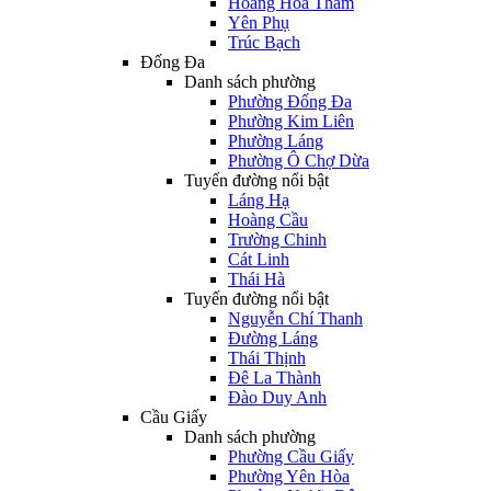
Hoàng Hoa Thám
Yên Phụ
Trúc Bạch
Đống Đa
Danh sách phường
Phường Đống Đa
Phường Kim Liên
Phường Láng
Phường Ô Chợ Dừa
Tuyến đường nổi bật
Láng Hạ
Hoàng Cầu
Trường Chinh
Cát Linh
Thái Hà
Tuyến đường nổi bật
Nguyễn Chí Thanh
Đường Láng
Thái Thịnh
Đê La Thành
Đào Duy Anh
Cầu Giấy
Danh sách phường
Phường Cầu Giấy
Phường Yên Hòa