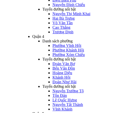
Điện Biên Phủ
Nguyễn Đình Chiểu
Tuyến đường nổi bật
Nguyễn Thị Minh Khai
Hai Bà Trưng
Võ Văn Tần
Cao Thắng
Trương Định
Quận 4
Danh sách phường
Phường Vĩnh Hội
Phường Khánh Hội
Phường Xóm Chiếu
Tuyến đường nổi bật
Đoàn Văn Bơ
Bến Vân Đồn
Hoàng Diệu
Khánh Hội
Đoàn Như Hài
Tuyến đường nổi bật
Nguyễn Trường Tộ
Tôn Đản
Lê Quốc Hưng
Nguyễn Tất Thành
Vĩnh Khánh