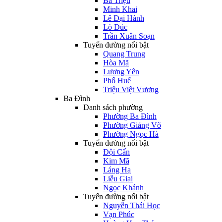
Bà Triệu
Minh Khai
Lê Đại Hành
Lò Đúc
Trần Xuân Soạn
Tuyến đường nổi bật
Quang Trung
Hòa Mã
Lương Yên
Phố Huế
Triệu Việt Vương
Ba Đình
Danh sách phường
Phường Ba Đình
Phường Giảng Võ
Phường Ngọc Hà
Tuyến đường nổi bật
Đội Cấn
Kim Mã
Láng Hạ
Liễu Giai
Ngọc Khánh
Tuyến đường nổi bật
Nguyễn Thái Học
Vạn Phúc