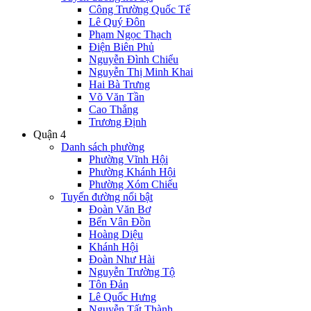
Công Trường Quốc Tế
Lê Quý Đôn
Phạm Ngọc Thạch
Điện Biên Phủ
Nguyễn Đình Chiểu
Nguyễn Thị Minh Khai
Hai Bà Trưng
Võ Văn Tần
Cao Thắng
Trương Định
Quận 4
Danh sách phường
Phường Vĩnh Hội
Phường Khánh Hội
Phường Xóm Chiếu
Tuyến đường nổi bật
Đoàn Văn Bơ
Bến Vân Đồn
Hoàng Diệu
Khánh Hội
Đoàn Như Hài
Nguyễn Trường Tộ
Tôn Đản
Lê Quốc Hưng
Nguyễn Tất Thành