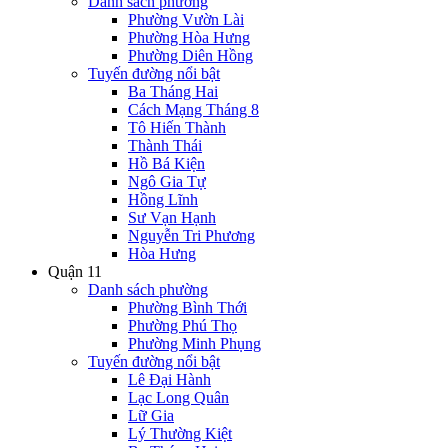
Danh sách phường
Phường Vườn Lài
Phường Hòa Hưng
Phường Diên Hồng
Tuyến đường nổi bật
Ba Tháng Hai
Cách Mạng Tháng 8
Tô Hiến Thành
Thành Thái
Hồ Bá Kiện
Ngô Gia Tự
Hồng Lĩnh
Sư Vạn Hạnh
Nguyễn Tri Phương
Hòa Hưng
Quận 11
Danh sách phường
Phường Bình Thới
Phường Phú Thọ
Phường Minh Phụng
Tuyến đường nổi bật
Lê Đại Hành
Lạc Long Quân
Lữ Gia
Lý Thường Kiệt