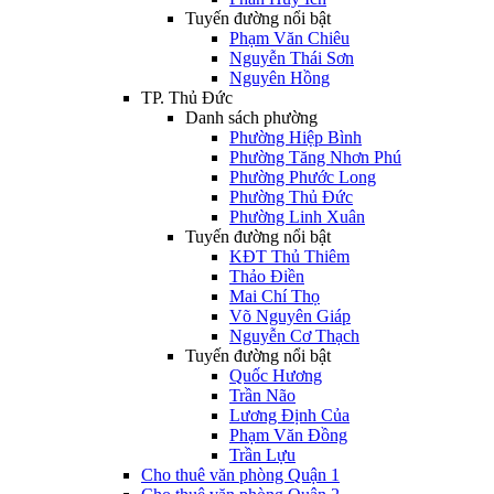
Tuyến đường nổi bật
Phạm Văn Chiêu
Nguyễn Thái Sơn
Nguyên Hồng
TP. Thủ Đức
Danh sách phường
Phường Hiệp Bình
Phường Tăng Nhơn Phú
Phường Phước Long
Phường Thủ Đức
Phường Linh Xuân
Tuyến đường nổi bật
KĐT Thủ Thiêm
Thảo Điền
Mai Chí Thọ
Võ Nguyên Giáp
Nguyễn Cơ Thạch
Tuyến đường nổi bật
Quốc Hương
Trần Não
Lương Định Của
Phạm Văn Đồng
Trần Lựu
Cho thuê văn phòng Quận 1