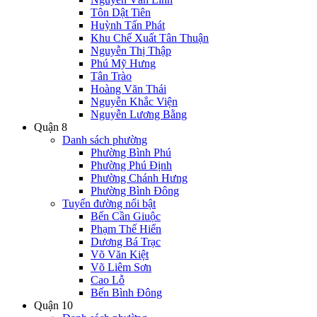
Tôn Dật Tiên
Huỳnh Tấn Phát
Khu Chế Xuất Tân Thuận
Nguyễn Thị Thập
Phú Mỹ Hưng
Tân Trào
Hoàng Văn Thái
Nguyễn Khắc Viện
Nguyễn Lương Bằng
Quận 8
Danh sách phường
Phường Bình Phú
Phường Phú Định
Phường Chánh Hưng
Phường Bình Đông
Tuyến đường nổi bật
Bến Cần Giuộc
Phạm Thế Hiển
Dương Bá Trạc
Võ Văn Kiệt
Võ Liêm Sơn
Cao Lỗ
Bến Bình Đông
Quận 10