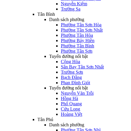
Nguyễn Kiệm
Trường Sa
Tân Bình
Danh sách phường
Phường Tân Sơn Hòa
Phường Tân Sơn Nhất
Phường Tân Hòa
Phường Bảy Hiền
Phường Tân Bình
Phường Tân Sơn
Tuyến đường nổi bật
Cộng Hòa
Sân Bay Tân Sơn Nhất
Trường Sơn
Bạch Đằng
Phan Đình Giót
Tuyến đường nổi bật
Nguyễn Văn Trỗi
Hồng Hà
Phổ Quang
Cửu Long
Hoàng Việt
Tân Phú
Danh sách phường
Phường Tân Sơn Nhì