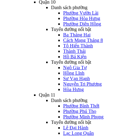
Quận 10
Danh sách phường
Phường Vườn Lài
Phường Hòa Hưng
Phường Diên Hồng
Tuyến đường nổi bật
Ba Tháng Hai
Cách Mạng Tháng 8
Tô Hiến Thành
Thành Thái
Hồ Bá Kiện
Tuyến đường nổi bật
Ngô Gia Tự
Hồng Lĩnh
Sư Vạn Hạnh
Nguyễn Tri Phương
Hòa Hưng
Quận 11
Danh sách phường
Phường Bình Thới
Phường Phú Thọ
Phường Minh Phụng
Tuyến đường nổi bật
Lê Đại Hành
Lạc Long Quân