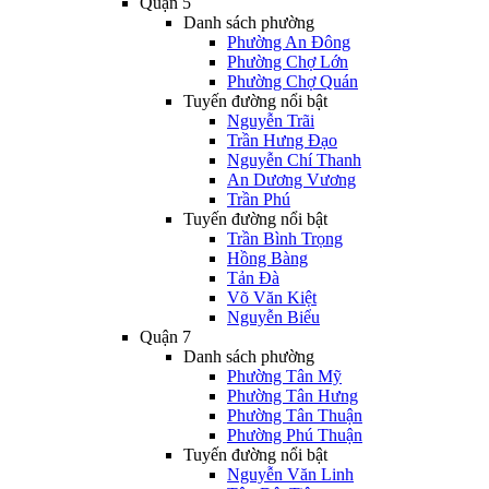
Quận 5
Danh sách phường
Phường An Đông
Phường Chợ Lớn
Phường Chợ Quán
Tuyến đường nổi bật
Nguyễn Trãi
Trần Hưng Đạo
Nguyễn Chí Thanh
An Dương Vương
Trần Phú
Tuyến đường nổi bật
Trần Bình Trọng
Hồng Bàng
Tản Đà
Võ Văn Kiệt
Nguyễn Biểu
Quận 7
Danh sách phường
Phường Tân Mỹ
Phường Tân Hưng
Phường Tân Thuận
Phường Phú Thuận
Tuyến đường nổi bật
Nguyễn Văn Linh