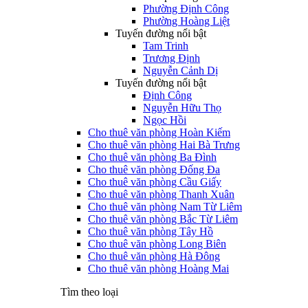
Phường Định Công
Phường Hoàng Liệt
Tuyến đường nổi bật
Tam Trinh
Trương Định
Nguyễn Cảnh Dị
Tuyến đường nổi bật
Định Công
Nguyễn Hữu Thọ
Ngọc Hồi
Cho thuê văn phòng Hoàn Kiếm
Cho thuê văn phòng Hai Bà Trưng
Cho thuê văn phòng Ba Đình
Cho thuê văn phòng Đống Đa
Cho thuê văn phòng Cầu Giấy
Cho thuê văn phòng Thanh Xuân
Cho thuê văn phòng Nam Từ Liêm
Cho thuê văn phòng Bắc Từ Liêm
Cho thuê văn phòng Tây Hồ
Cho thuê văn phòng Long Biên
Cho thuê văn phòng Hà Đông
Cho thuê văn phòng Hoàng Mai
Tìm theo loại