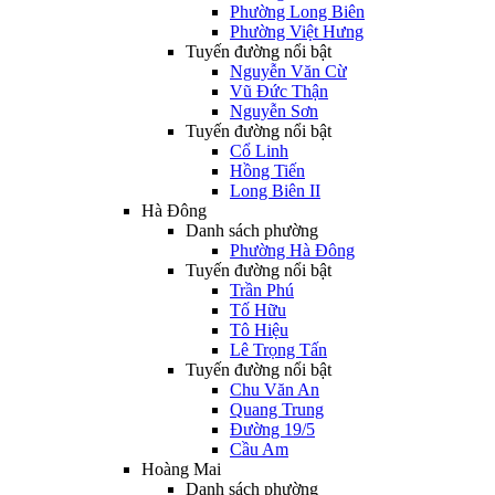
Phường Long Biên
Phường Việt Hưng
Tuyến đường nổi bật
Nguyễn Văn Cừ
Vũ Đức Thận
Nguyễn Sơn
Tuyến đường nổi bật
Cổ Linh
Hồng Tiến
Long Biên II
Hà Đông
Danh sách phường
Phường Hà Đông
Tuyến đường nổi bật
Trần Phú
Tố Hữu
Tô Hiệu
Lê Trọng Tấn
Tuyến đường nổi bật
Chu Văn An
Quang Trung
Đường 19/5
Cầu Am
Hoàng Mai
Danh sách phường