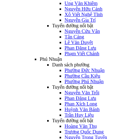
Ung Văn Khiêm
Nguyễn Hữu Cảnh
Xô Viết Nghệ Tĩnh
Nguyễn Gia Trí
Tuyến đường nổi bật
Nguyễn Cửu Vân
Tân Cảng
Lê Văn Duyệt
Phan Đăng Lưu
Phạm Viết Chánh
Phú Nhuận
Danh sách phường
Phường Đức Nhuận
Phường Cầu Kiệu
Phường Phú Nhuận
Tuyến đường nổi bật
Nguyễn Văn Trỗi
Phan Đăng Lưu
Phan Xích Long
Huỳnh Văn Bánh
Trần Huy Liệu
Tuyến đường nổi bật
Hoàng Văn Thụ
Trương Quốc Dung
Nguyễn Trọng Tuyển