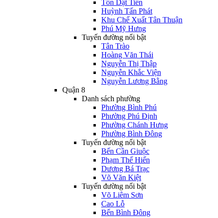
Tôn Dật Tiên
Huỳnh Tấn Phát
Khu Chế Xuất Tân Thuận
Phú Mỹ Hưng
Tuyến đường nổi bật
Tân Trào
Hoàng Văn Thái
Nguyễn Thị Thập
Nguyễn Khắc Viện
Nguyễn Lương Bằng
Quận 8
Danh sách phường
Phường Bình Phú
Phường Phú Định
Phường Chánh Hưng
Phường Bình Đông
Tuyến đường nổi bật
Bến Cần Giuộc
Phạm Thế Hiển
Dương Bá Trạc
Võ Văn Kiệt
Tuyến đường nổi bật
Võ Liêm Sơn
Cao Lỗ
Bến Bình Đông