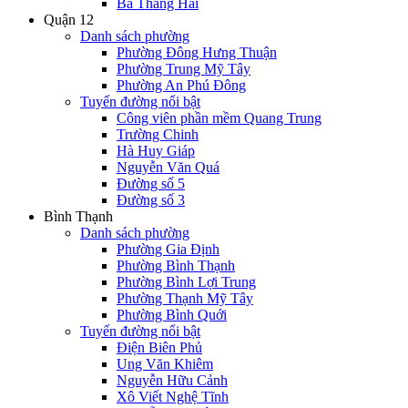
Ba Tháng Hai
Quận 12
Danh sách phường
Phường Đông Hưng Thuận
Phường Trung Mỹ Tây
Phường An Phú Đông
Tuyến đường nổi bật
Công viên phần mềm Quang Trung
Trường Chinh
Hà Huy Giáp
Nguyễn Văn Quá
Đường số 5
Đường số 3
Bình Thạnh
Danh sách phường
Phường Gia Định
Phường Bình Thạnh
Phường Bình Lợi Trung
Phường Thạnh Mỹ Tây
Phường Bình Quới
Tuyến đường nổi bật
Điện Biên Phủ
Ung Văn Khiêm
Nguyễn Hữu Cảnh
Xô Viết Nghệ Tĩnh