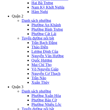
Hai Bà Trưng
Nam Kỳ Khởi Nghĩa
Hàm Nghi
Quận 2
Danh sách phường
Phường An Khánh
Phường Bình Trưng
Phường Cát Lái
Tuyến đường nổi bật
Trần Bạch Đằng
Thảo Điền
Lương Định Của
Nguyễn Văn Hưởng
Quốc Hương
Mai Chí Thọ
Võ Nguyên Giáp
Nguyễn Cơ Thạch
Trần Não
Xuân Thủy
Quận 3
Danh sách phường
Phường Xuân Hòa
Phường Bàn Cờ
Phường Nhiêu Lộc
Tuyến đường nổi bật