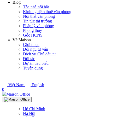
Blog
Tòa nhà nổi bật
Kinh nghiệm thuê văn phòng
Nội thất văn phòng
Tin tức thị trường
Pháp lý văn phòng
Phong thuỷ
Góc HCNS
Về Maison
Giới thiệu
Đội ngũ tư vấn
Dịch vụ Chủ đầu tư
Đối tác
Dự án tiêu biểu
Tuyển dụng
Việt Nam
English
0
Hồ Chí Minh
Hà Nội