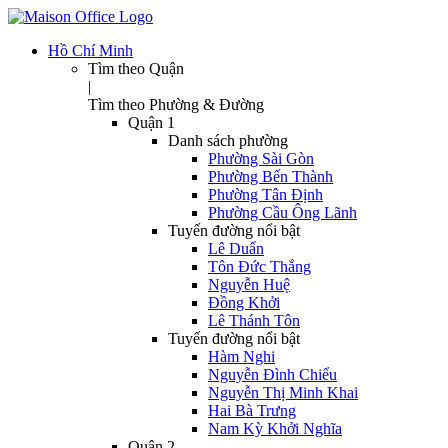
Hồ Chí Minh
Tìm theo Quận
|
Tìm theo Phường & Đường
Quận 1
Danh sách phường
Phường Sài Gòn
Phường Bến Thành
Phường Tân Định
Phường Cầu Ông Lãnh
Tuyến đường nổi bật
Lê Duẩn
Tôn Đức Thắng
Nguyễn Huệ
Đồng Khởi
Lê Thánh Tôn
Tuyến đường nổi bật
Hàm Nghi
Nguyễn Đình Chiểu
Nguyễn Thị Minh Khai
Hai Bà Trưng
Nam Kỳ Khởi Nghĩa
Quận 2