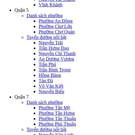
Vĩnh Khánh
Quận 5
Danh sách phường
Phường An Đông
Phường Chợ Lớn
Phường Chợ Quán
Tuyến đường nổi bật
Nguyễn Trãi
Trần Hưng Đạo
Nguyễn Chí Thanh
An Dương Vương
Trần Phú
Trần Bình Trọng
Hồng Bàng
Tản Đà
Võ Văn Kiệt
Nguyễn Biểu
Quận 7
Danh sách phường
Phường Tân Mỹ
Phường Tân Hưng
Phường Tân Thuận
Phường Phú Thuận
Tuyến đường nổi bật
Nguyễn Văn Linh