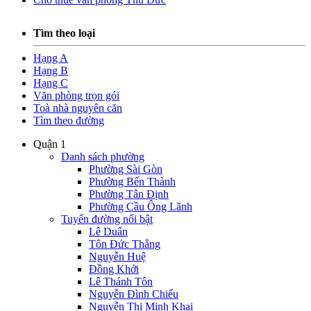
Tìm theo loại
Hạng A
Hạng B
Hạng C
Văn phòng trọn gói
Toà nhà nguyên căn
Tìm theo đường
Quận 1
Danh sách phường
Phường Sài Gòn
Phường Bến Thành
Phường Tân Định
Phường Cầu Ông Lãnh
Tuyến đường nổi bật
Lê Duẩn
Tôn Đức Thắng
Nguyễn Huệ
Đồng Khởi
Lê Thánh Tôn
Nguyễn Đình Chiểu
Nguyễn Thị Minh Khai