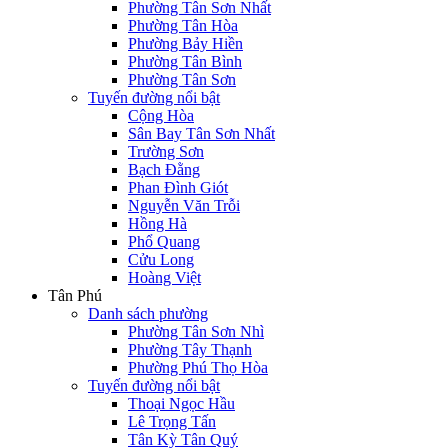
Phường Tân Sơn Nhất
Phường Tân Hòa
Phường Bảy Hiền
Phường Tân Bình
Phường Tân Sơn
Tuyến đường nổi bật
Cộng Hòa
Sân Bay Tân Sơn Nhất
Trường Sơn
Bạch Đằng
Phan Đình Giót
Nguyễn Văn Trỗi
Hồng Hà
Phổ Quang
Cửu Long
Hoàng Việt
Tân Phú
Danh sách phường
Phường Tân Sơn Nhì
Phường Tây Thạnh
Phường Phú Thọ Hòa
Tuyến đường nổi bật
Thoại Ngọc Hầu
Lê Trọng Tấn
Tân Kỳ Tân Quý