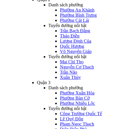
Danh sách phường
Phường An Khánh
Phường Bình Trưng
Phường Cát Lái
Tuyến đường nổi bật
Trần Bạch Đằng
Thảo Điền
Lương Định Của
Quốc Hương
Võ Nguyên Giáp
Tuyến đường nổi bật
Mai Chí Thọ
Nguyễn Cơ Thạch
Trần Não
Xuân Thủy
Quận 3
Danh sách phường
Phường Xuân Hòa
Phường Bàn Cờ
Phường Nhiêu Lộc
Tuyến đường nổi bật
Công Trường Quốc Tế
Lê Quý Đôn
Phạm Ngọc Thạch