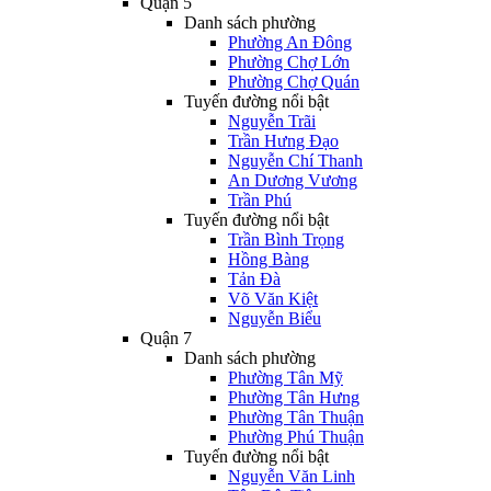
Quận 5
Danh sách phường
Phường An Đông
Phường Chợ Lớn
Phường Chợ Quán
Tuyến đường nổi bật
Nguyễn Trãi
Trần Hưng Đạo
Nguyễn Chí Thanh
An Dương Vương
Trần Phú
Tuyến đường nổi bật
Trần Bình Trọng
Hồng Bàng
Tản Đà
Võ Văn Kiệt
Nguyễn Biểu
Quận 7
Danh sách phường
Phường Tân Mỹ
Phường Tân Hưng
Phường Tân Thuận
Phường Phú Thuận
Tuyến đường nổi bật
Nguyễn Văn Linh