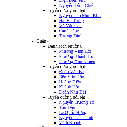
Điện Biên Phủ
Nguyễn Đình Chiểu
Tuyến đường nổi bật
Nguyễn Thị Minh Khai
Hai Bà Trưng
Võ Văn Tần
Cao Thắng
Trương Định
Quận 4
Danh sách phường
Phường Vĩnh Hội
Phường Khánh Hội
Phường Xóm Chiếu
Tuyến đường nổi bật
Đoàn Văn Bơ
Bến Vân Đồn
Hoàng Diệu
Khánh Hội
Đoàn Như Hài
Tuyến đường nổi bật
Nguyễn Trường Tộ
Tôn Đản
Lê Quốc Hưng
Nguyễn Tất Thành
Vĩnh Khánh