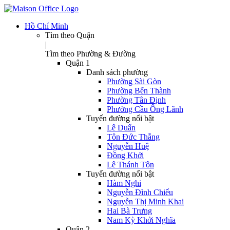
Hồ Chí Minh
Tìm theo Quận
|
Tìm theo Phường & Đường
Quận 1
Danh sách phường
Phường Sài Gòn
Phường Bến Thành
Phường Tân Định
Phường Cầu Ông Lãnh
Tuyến đường nổi bật
Lê Duẩn
Tôn Đức Thắng
Nguyễn Huệ
Đồng Khởi
Lê Thánh Tôn
Tuyến đường nổi bật
Hàm Nghi
Nguyễn Đình Chiểu
Nguyễn Thị Minh Khai
Hai Bà Trưng
Nam Kỳ Khởi Nghĩa
Quận 2