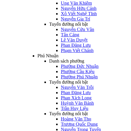
Ung Văn Khiêm
Nguyễn Hữu Cảnh
Xô Viết Nghệ Tĩnh
Nguyễn Gia Trí
Tuyến đường nổi bật
Nguyễn Cửu Vân
Tân Cảng
Lê Văn Duyệt
Phan Đăng Lưu
Phạm Viết Chánh
Phú Nhuận
Danh sách phường
Phường Đức Nhuận
Phường Cầu Kiệu
Phường Phú Nhuận
Tuyến đường nổi bật
Nguyễn Văn Trỗi
Phan Đăng Lưu
Phan Xích Long
Huỳnh Văn Bánh
Trần Huy Liệu
Tuyến đường nổi bật
Hoàng Văn Thụ
Trương Quốc Dung
Nguyễn Trọng Tuyển