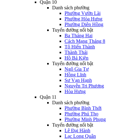
Quận 10
Danh sách phường
Phường Vườn Lài
Phường Hòa Hưng
Phường Diên Hồng
Tuyến đường nổi bật
Ba Tháng Hai
Cách Mạng Tháng 8
Tô Hiến Thành
Thành Thái
Hồ Bá Kiện
Tuyến đường nổi bật
Ngô Gia Tự
Hồng Lĩnh
Sư Vạn Hạnh
Nguyễn Tri Phương
Hòa Hưng
Quận 11
Danh sách phường
Phường Bình Thới
Phường Phú Thọ
Phường Minh Phụng
Tuyến đường nổi bật
Lê Đại Hành
Lạc Long Quân