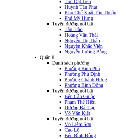
Tôn Dật Tiên
Huỳnh Tấn Phát
Khu Chế Xuất Tân Thuận
Phú Mỹ Hưng
Tuyến đường nổi bật
Tân Trào
Hoàng Văn Thái
Nguyễn Thị Thập
Nguyễn Khắc Viện
Nguyễn Lương Bằng
Quận 8
Danh sách phường
Phường Bình Phú
Phường Phú Định
Phường Chánh Hưng
Phường Bình Đông
Tuyến đường nổi bật
Bến Cần Giuộc
Phạm Thế Hiển
Dương Bá Trạc
Võ Văn Kiệt
Tuyến đường nổi bật
Võ Liêm Sơn
Cao Lỗ
Bến Bình Đông