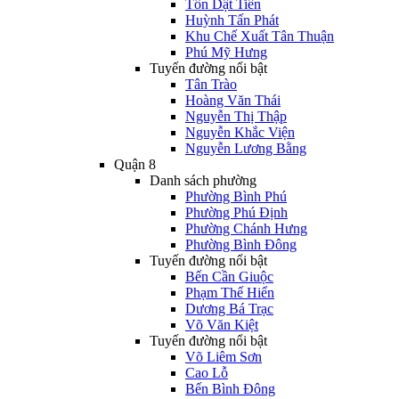
Tôn Dật Tiên
Huỳnh Tấn Phát
Khu Chế Xuất Tân Thuận
Phú Mỹ Hưng
Tuyến đường nổi bật
Tân Trào
Hoàng Văn Thái
Nguyễn Thị Thập
Nguyễn Khắc Viện
Nguyễn Lương Bằng
Quận 8
Danh sách phường
Phường Bình Phú
Phường Phú Định
Phường Chánh Hưng
Phường Bình Đông
Tuyến đường nổi bật
Bến Cần Giuộc
Phạm Thế Hiển
Dương Bá Trạc
Võ Văn Kiệt
Tuyến đường nổi bật
Võ Liêm Sơn
Cao Lỗ
Bến Bình Đông