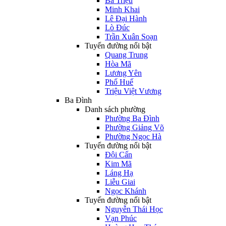
Bà Triệu
Minh Khai
Lê Đại Hành
Lò Đúc
Trần Xuân Soạn
Tuyến đường nổi bật
Quang Trung
Hòa Mã
Lương Yên
Phố Huế
Triệu Việt Vương
Ba Đình
Danh sách phường
Phường Ba Đình
Phường Giảng Võ
Phường Ngọc Hà
Tuyến đường nổi bật
Đội Cấn
Kim Mã
Láng Hạ
Liễu Giai
Ngọc Khánh
Tuyến đường nổi bật
Nguyễn Thái Học
Vạn Phúc