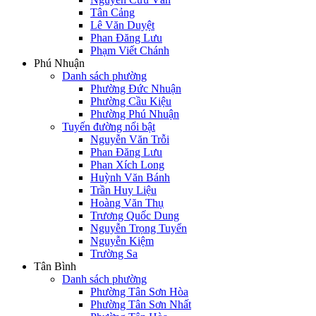
Tân Cảng
Lê Văn Duyệt
Phan Đăng Lưu
Phạm Viết Chánh
Phú Nhuận
Danh sách phường
Phường Đức Nhuận
Phường Cầu Kiệu
Phường Phú Nhuận
Tuyến đường nổi bật
Nguyễn Văn Trỗi
Phan Đăng Lưu
Phan Xích Long
Huỳnh Văn Bánh
Trần Huy Liệu
Hoàng Văn Thụ
Trương Quốc Dung
Nguyễn Trọng Tuyển
Nguyễn Kiệm
Trường Sa
Tân Bình
Danh sách phường
Phường Tân Sơn Hòa
Phường Tân Sơn Nhất