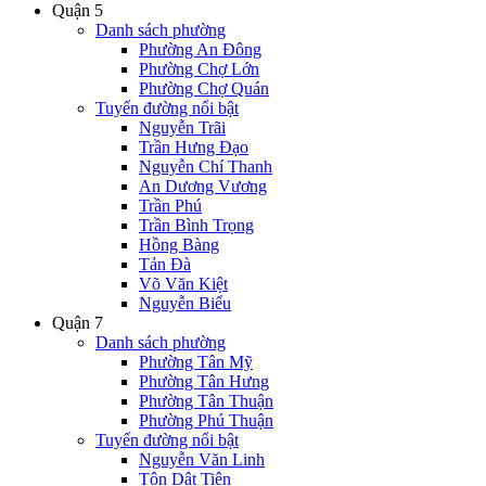
Quận 5
Danh sách phường
Phường An Đông
Phường Chợ Lớn
Phường Chợ Quán
Tuyến đường nổi bật
Nguyễn Trãi
Trần Hưng Đạo
Nguyễn Chí Thanh
An Dương Vương
Trần Phú
Trần Bình Trọng
Hồng Bàng
Tản Đà
Võ Văn Kiệt
Nguyễn Biểu
Quận 7
Danh sách phường
Phường Tân Mỹ
Phường Tân Hưng
Phường Tân Thuận
Phường Phú Thuận
Tuyến đường nổi bật
Nguyễn Văn Linh
Tôn Dật Tiên