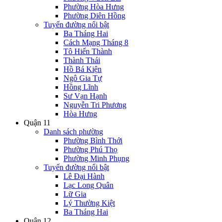
Phường Hòa Hưng
Phường Diên Hồng
Tuyến đường nổi bật
Ba Tháng Hai
Cách Mạng Tháng 8
Tô Hiến Thành
Thành Thái
Hồ Bá Kiện
Ngô Gia Tự
Hồng Lĩnh
Sư Vạn Hạnh
Nguyễn Tri Phương
Hòa Hưng
Quận 11
Danh sách phường
Phường Bình Thới
Phường Phú Thọ
Phường Minh Phụng
Tuyến đường nổi bật
Lê Đại Hành
Lạc Long Quân
Lữ Gia
Lý Thường Kiệt
Ba Tháng Hai
Quận 12