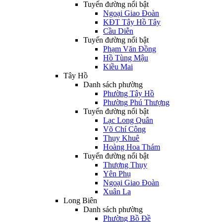
Tuyến đường nổi bật
Ngoại Giao Đoàn
KĐT Tây Hồ Tây
Cầu Diễn
Tuyến đường nổi bật
Phạm Văn Đồng
Hồ Tùng Mậu
Kiều Mai
Tây Hồ
Danh sách phường
Phường Tây Hồ
Phường Phú Thượng
Tuyến đường nổi bật
Lạc Long Quân
Võ Chí Công
Thụy Khuê
Hoàng Hoa Thám
Tuyến đường nổi bật
Thượng Thụy
Yên Phụ
Ngoại Giao Đoàn
Xuân La
Long Biên
Danh sách phường
Phường Bồ Đề