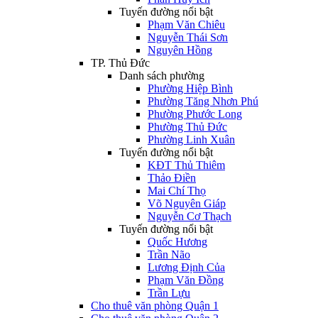
Tuyến đường nổi bật
Phạm Văn Chiêu
Nguyễn Thái Sơn
Nguyên Hồng
TP. Thủ Đức
Danh sách phường
Phường Hiệp Bình
Phường Tăng Nhơn Phú
Phường Phước Long
Phường Thủ Đức
Phường Linh Xuân
Tuyến đường nổi bật
KĐT Thủ Thiêm
Thảo Điền
Mai Chí Thọ
Võ Nguyên Giáp
Nguyễn Cơ Thạch
Tuyến đường nổi bật
Quốc Hương
Trần Não
Lương Định Của
Phạm Văn Đồng
Trần Lựu
Cho thuê văn phòng Quận 1