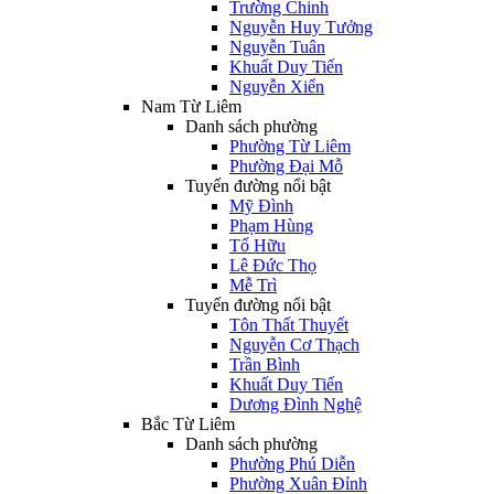
Trường Chinh
Nguyễn Huy Tưởng
Nguyễn Tuân
Khuất Duy Tiến
Nguyễn Xiển
Nam Từ Liêm
Danh sách phường
Phường Từ Liêm
Phường Đại Mỗ
Tuyến đường nổi bật
Mỹ Đình
Phạm Hùng
Tố Hữu
Lê Đức Thọ
Mễ Trì
Tuyến đường nổi bật
Tôn Thất Thuyết
Nguyễn Cơ Thạch
Trần Bình
Khuất Duy Tiến
Dương Đình Nghệ
Bắc Từ Liêm
Danh sách phường
Phường Phú Diễn
Phường Xuân Đỉnh