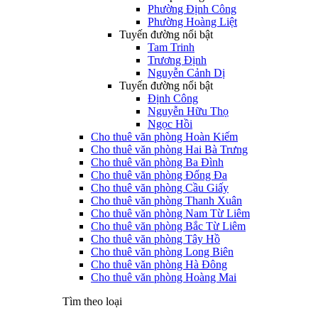
Phường Định Công
Phường Hoàng Liệt
Tuyến đường nổi bật
Tam Trinh
Trương Định
Nguyễn Cảnh Dị
Tuyến đường nổi bật
Định Công
Nguyễn Hữu Thọ
Ngọc Hồi
Cho thuê văn phòng Hoàn Kiếm
Cho thuê văn phòng Hai Bà Trưng
Cho thuê văn phòng Ba Đình
Cho thuê văn phòng Đống Đa
Cho thuê văn phòng Cầu Giấy
Cho thuê văn phòng Thanh Xuân
Cho thuê văn phòng Nam Từ Liêm
Cho thuê văn phòng Bắc Từ Liêm
Cho thuê văn phòng Tây Hồ
Cho thuê văn phòng Long Biên
Cho thuê văn phòng Hà Đông
Cho thuê văn phòng Hoàng Mai
Tìm theo loại