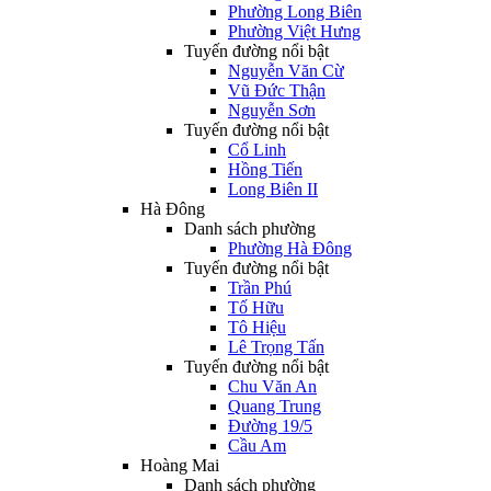
Phường Long Biên
Phường Việt Hưng
Tuyến đường nổi bật
Nguyễn Văn Cừ
Vũ Đức Thận
Nguyễn Sơn
Tuyến đường nổi bật
Cổ Linh
Hồng Tiến
Long Biên II
Hà Đông
Danh sách phường
Phường Hà Đông
Tuyến đường nổi bật
Trần Phú
Tố Hữu
Tô Hiệu
Lê Trọng Tấn
Tuyến đường nổi bật
Chu Văn An
Quang Trung
Đường 19/5
Cầu Am
Hoàng Mai
Danh sách phường