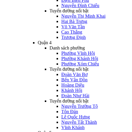
Điện Biên Phủ
Nguyễn Đình Chiểu
Tuyến đường nổi bật
Nguyễn Thị Minh Khai
Hai Bà Trưng
Võ Văn Tần
Cao Thắng
Trương Định
Quận 4
Danh sách phường
Phường Vĩnh Hội
Phường Khánh Hội
Phường Xóm Chiếu
Tuyến đường nổi bật
Đoàn Văn Bơ
Bến Vân Đồn
Hoàng Diệu
Khánh Hội
Đoàn Như Hài
Tuyến đường nổi bật
Nguyễn Trường Tộ
Tôn Đản
Lê Quốc Hưng
Nguyễn Tất Thành
Vĩnh Khánh