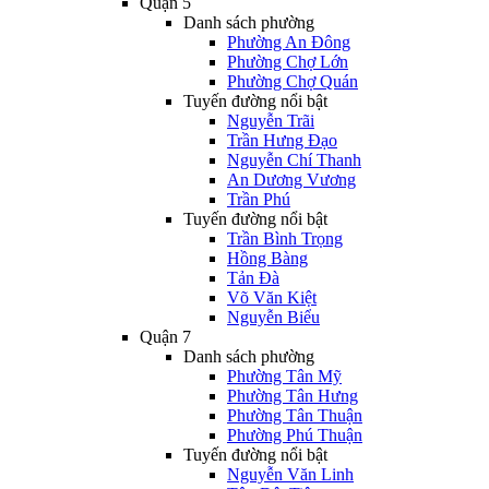
Quận 5
Danh sách phường
Phường An Đông
Phường Chợ Lớn
Phường Chợ Quán
Tuyến đường nổi bật
Nguyễn Trãi
Trần Hưng Đạo
Nguyễn Chí Thanh
An Dương Vương
Trần Phú
Tuyến đường nổi bật
Trần Bình Trọng
Hồng Bàng
Tản Đà
Võ Văn Kiệt
Nguyễn Biểu
Quận 7
Danh sách phường
Phường Tân Mỹ
Phường Tân Hưng
Phường Tân Thuận
Phường Phú Thuận
Tuyến đường nổi bật
Nguyễn Văn Linh