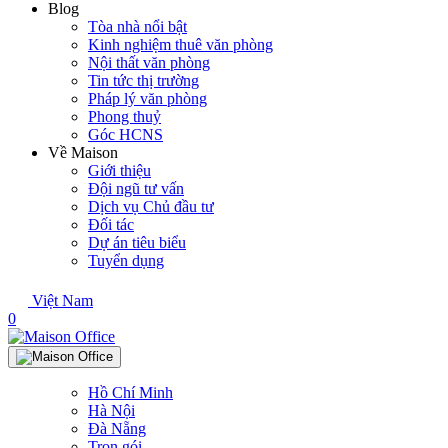
Blog
Tòa nhà nổi bật
Kinh nghiệm thuê văn phòng
Nội thất văn phòng
Tin tức thị trường
Pháp lý văn phòng
Phong thuỷ
Góc HCNS
Về Maison
Giới thiệu
Đội ngũ tư vấn
Dịch vụ Chủ đầu tư
Đối tác
Dự án tiêu biểu
Tuyển dụng
Việt Nam
0
Hồ Chí Minh
Hà Nội
Đà Nẵng
Trọn gói