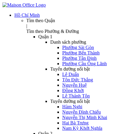
Hồ Chí Minh
Tìm theo Quận
|
Tìm theo Phường & Đường
Quận 1
Danh sách phường
Phường Sài Gòn
Phường Bến Thành
Phường Tân Định
Phường Cầu Ông Lãnh
Tuyến đường nổi bật
Lê Duẩn
Tôn Đức Thắng
Nguyễn Huệ
Đồng Khởi
Lê Thánh Tôn
Tuyến đường nổi bật
Hàm Nghi
Nguyễn Đình Chiểu
Nguyễn Thị Minh Khai
Hai Bà Trưng
Nam Kỳ Khởi Nghĩa
Quận 2