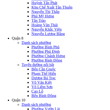
Huỳnh Tấn Phát
Khu Chế Xuất Tân Thuận
Nguyễn Thị Thập
Phú Mỹ Hưng
Tân Trào
Hoàng Văn Thái
Nguyễn Khắc Viện
Nguyễn Lương Bằng
Quận 8
Danh sách phường
Phường Bình Phú
Phường Phú Định
Phường Chánh Hưng
Phường Bình Đông
Tuyến đường nổi bật
Bến Cần Giuộc
Phạm Thế Hiển
Dương Bá Trạc
Võ Văn Kiệt
Võ Liêm Sơn
Cao Lỗ
Bến Bình Đông
Quận 10
Danh sách phường
Phường Vườn Lài