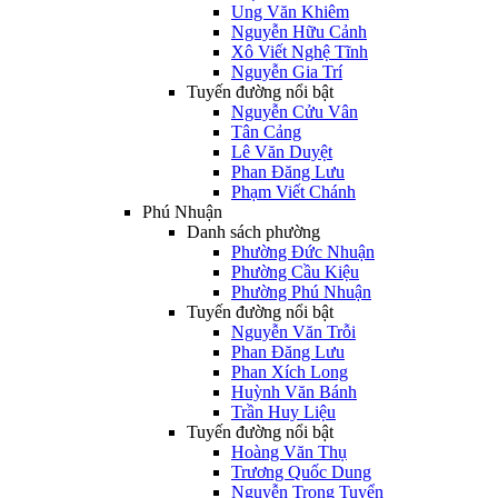
Ung Văn Khiêm
Nguyễn Hữu Cảnh
Xô Viết Nghệ Tĩnh
Nguyễn Gia Trí
Tuyến đường nổi bật
Nguyễn Cửu Vân
Tân Cảng
Lê Văn Duyệt
Phan Đăng Lưu
Phạm Viết Chánh
Phú Nhuận
Danh sách phường
Phường Đức Nhuận
Phường Cầu Kiệu
Phường Phú Nhuận
Tuyến đường nổi bật
Nguyễn Văn Trỗi
Phan Đăng Lưu
Phan Xích Long
Huỳnh Văn Bánh
Trần Huy Liệu
Tuyến đường nổi bật
Hoàng Văn Thụ
Trương Quốc Dung
Nguyễn Trọng Tuyển