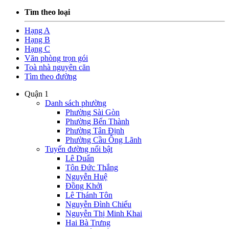
Tìm theo loại
Hạng A
Hạng B
Hạng C
Văn phòng trọn gói
Toà nhà nguyên căn
Tìm theo đường
Quận 1
Danh sách phường
Phường Sài Gòn
Phường Bến Thành
Phường Tân Định
Phường Cầu Ông Lãnh
Tuyến đường nổi bật
Lê Duẩn
Tôn Đức Thắng
Nguyễn Huệ
Đồng Khởi
Lê Thánh Tôn
Nguyễn Đình Chiểu
Nguyễn Thị Minh Khai
Hai Bà Trưng