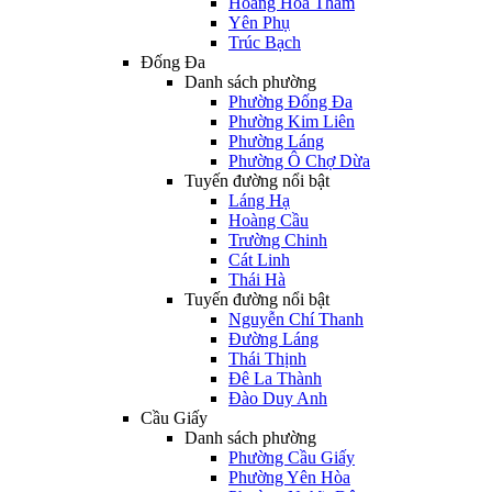
Hoàng Hoa Thám
Yên Phụ
Trúc Bạch
Đống Đa
Danh sách phường
Phường Đống Đa
Phường Kim Liên
Phường Láng
Phường Ô Chợ Dừa
Tuyến đường nổi bật
Láng Hạ
Hoàng Cầu
Trường Chinh
Cát Linh
Thái Hà
Tuyến đường nổi bật
Nguyễn Chí Thanh
Đường Láng
Thái Thịnh
Đê La Thành
Đào Duy Anh
Cầu Giấy
Danh sách phường
Phường Cầu Giấy
Phường Yên Hòa