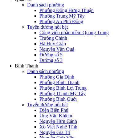
Danh sách phường
Phường Đông Hưng Thuận
Phường Trung Mỹ Tây
Phường An Phú Đông
Tuyến đường nổi bật
Công viên phần mềm Quang Trung
Trường Chinh
Hà Huy Giáp
Nguyễn Văn Quá
Đường số 5
Đường số 3
Bình Thạnh
Danh sách phường
Phường Gia Định
Phường Bình Thạnh
Phường Bình Lợi Trung
Phường Thạnh Mỹ Tây
Phường Bình Quới
Tuyến đường nổi bật
Điện Biên Phủ
Ung Văn Khiêm
Nguyễn Hữu Cảnh
Xô Viết Nghệ Tĩnh
Nguyễn Gia Trí
Nguyễn Cửu Vân