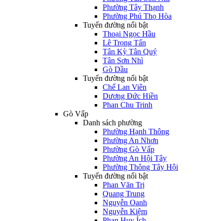
Phường Tây Thạnh
Phường Phú Thọ Hòa
Tuyến đường nổi bật
Thoại Ngọc Hầu
Lê Trọng Tấn
Tân Kỳ Tân Quý
Tân Sơn Nhì
Gò Dầu
Tuyến đường nổi bật
Chế Lan Viên
Dương Đức Hiền
Phan Chu Trinh
Gò Vấp
Danh sách phường
Phường Hạnh Thông
Phường An Nhơn
Phường Gò Vấp
Phường An Hội Tây
Phường Thông Tây Hội
Tuyến đường nổi bật
Phan Văn Trị
Quang Trung
Nguyễn Oanh
Nguyễn Kiệm
Phan Huy Ích