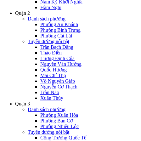
Nam Kỳ Khởi Nghĩa
Hàm Nghi
Quận 2
Danh sách phường
Phường An Khánh
Phường Bình Trưng
Phường Cát Lái
Tuyến đường nổi bật
Trần Bạch Đằng
Thảo Điền
Lương Định Của
Nguyễn Văn Hưởng
Quốc Hương
Mai Chí Thọ
Võ Nguyên Giáp
Nguyễn Cơ Thạch
Trần Não
Xuân Thủy
Quận 3
Danh sách phường
Phường Xuân Hòa
Phường Bàn Cờ
Phường Nhiêu Lộc
Tuyến đường nổi bật
Công Trường Quốc Tế