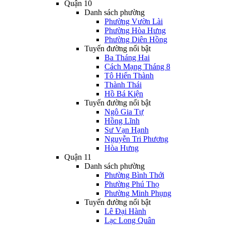
Quận 10
Danh sách phường
Phường Vườn Lài
Phường Hòa Hưng
Phường Diên Hồng
Tuyến đường nổi bật
Ba Tháng Hai
Cách Mạng Tháng 8
Tô Hiến Thành
Thành Thái
Hồ Bá Kiện
Tuyến đường nổi bật
Ngô Gia Tự
Hồng Lĩnh
Sư Vạn Hạnh
Nguyễn Tri Phương
Hòa Hưng
Quận 11
Danh sách phường
Phường Bình Thới
Phường Phú Thọ
Phường Minh Phụng
Tuyến đường nổi bật
Lê Đại Hành
Lạc Long Quân