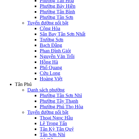
Phường Tân Hòa
Phường Bảy Hiền
Phường Tân Bình
Phường Tân Sơn
Tuyến đường nổi bật
Cộng Hòa
Sân Bay Tân Sơn Nhất
Trường Sơn
Bạch Đằng
Phan Đình Giót
Nguyễn Văn Trỗi
Hồng Hà
Phổ Quang
Cửu Long
Hoàng Việt
Tân Phú
Danh sách phường
Phường Tân Sơn Nhì
Phường Tây Thạnh
Phường Phú Thọ Hòa
Tuyến đường nổi bật
Thoại Ngọc Hầu
Lê Trọng Tấn
Tân Kỳ Tân Quý
Tân Sơn Nhì