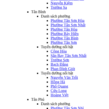
Nguyễn Kiệm
Trường Sa
Tân Bình
Danh sách phường
Phường Tân Sơn Hòa
Phường Tân Sơn Nhất
Phường Tân Hòa
Phường Bảy Hiền
Phường Tân Bình
Phường Tân Sơn
Tuyến đường nổi bật
Cộng Hòa
Sân Bay Tân Sơn Nhất
Trường Sơn
Bạch Đằng
Phan Đình Giót
Tuyến đường nổi bật
Nguyễn Văn Trỗi
Hồng Hà
Phổ Quang
Cửu Long
Hoàng Việt
Tân Phú
Danh sách phường
Phường Tân Sơn Nhì