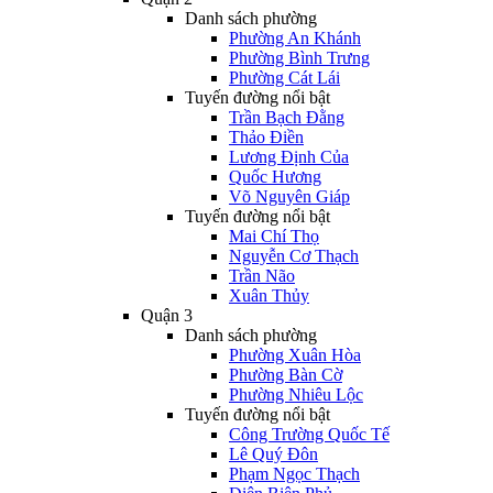
Danh sách phường
Phường An Khánh
Phường Bình Trưng
Phường Cát Lái
Tuyến đường nổi bật
Trần Bạch Đằng
Thảo Điền
Lương Định Của
Quốc Hương
Võ Nguyên Giáp
Tuyến đường nổi bật
Mai Chí Thọ
Nguyễn Cơ Thạch
Trần Não
Xuân Thủy
Quận 3
Danh sách phường
Phường Xuân Hòa
Phường Bàn Cờ
Phường Nhiêu Lộc
Tuyến đường nổi bật
Công Trường Quốc Tế
Lê Quý Đôn
Phạm Ngọc Thạch