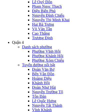
Lê Quý Đôn
Phạm Ngọc Thạch
Điện Biên Phủ
Nguyễn Đình Chiểu
Nguyễn Thị Minh Khai
Hai Bà Trưng
Võ Văn Tần
Cao Thắng
Trương Định
Quận 4
Danh sách phường
Phường Vĩnh Hội
Phường Khánh Hội
Phường Xóm Chiếu
Tuyến đường nổi bật
Đoàn Văn Bơ
Bến Vân Đồn
Hoàng Diệu
Khánh Hội
Đoàn Như Hài
Nguyễn Trường Tộ
Tôn Đản
Lê Quốc Hưng
Nguyễn Tất Thành
Vĩnh Khánh