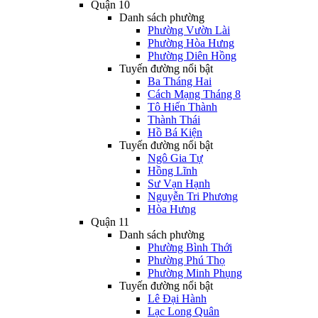
Quận 10
Danh sách phường
Phường Vườn Lài
Phường Hòa Hưng
Phường Diên Hồng
Tuyến đường nổi bật
Ba Tháng Hai
Cách Mạng Tháng 8
Tô Hiến Thành
Thành Thái
Hồ Bá Kiện
Tuyến đường nổi bật
Ngô Gia Tự
Hồng Lĩnh
Sư Vạn Hạnh
Nguyễn Tri Phương
Hòa Hưng
Quận 11
Danh sách phường
Phường Bình Thới
Phường Phú Thọ
Phường Minh Phụng
Tuyến đường nổi bật
Lê Đại Hành
Lạc Long Quân