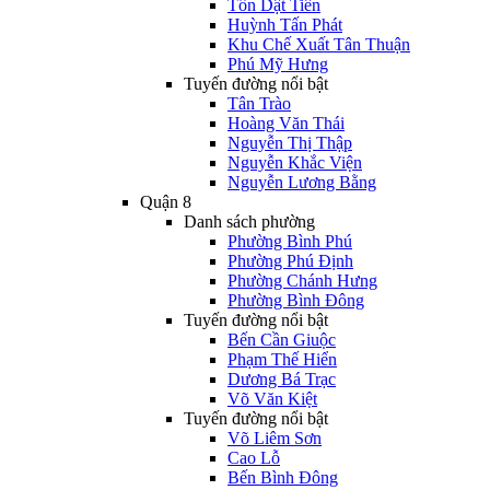
Tôn Dật Tiên
Huỳnh Tấn Phát
Khu Chế Xuất Tân Thuận
Phú Mỹ Hưng
Tuyến đường nổi bật
Tân Trào
Hoàng Văn Thái
Nguyễn Thị Thập
Nguyễn Khắc Viện
Nguyễn Lương Bằng
Quận 8
Danh sách phường
Phường Bình Phú
Phường Phú Định
Phường Chánh Hưng
Phường Bình Đông
Tuyến đường nổi bật
Bến Cần Giuộc
Phạm Thế Hiển
Dương Bá Trạc
Võ Văn Kiệt
Tuyến đường nổi bật
Võ Liêm Sơn
Cao Lỗ
Bến Bình Đông