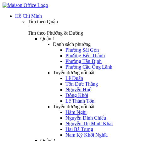
Hồ Chí Minh
Tìm theo Quận
|
Tìm theo Phường & Đường
Quận 1
Danh sách phường
Phường Sài Gòn
Phường Bến Thành
Phường Tân Định
Phường Cầu Ông Lãnh
Tuyến đường nổi bật
Lê Duẩn
Tôn Đức Thắng
Nguyễn Huệ
Đồng Khởi
Lê Thánh Tôn
Tuyến đường nổi bật
Hàm Nghi
Nguyễn Đình Chiểu
Nguyễn Thị Minh Khai
Hai Bà Trưng
Nam Kỳ Khởi Nghĩa
Quận 2