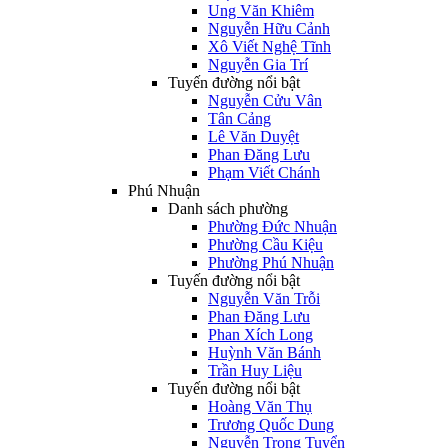
Ung Văn Khiêm
Nguyễn Hữu Cảnh
Xô Viết Nghệ Tĩnh
Nguyễn Gia Trí
Tuyến đường nổi bật
Nguyễn Cửu Vân
Tân Cảng
Lê Văn Duyệt
Phan Đăng Lưu
Phạm Viết Chánh
Phú Nhuận
Danh sách phường
Phường Đức Nhuận
Phường Cầu Kiệu
Phường Phú Nhuận
Tuyến đường nổi bật
Nguyễn Văn Trỗi
Phan Đăng Lưu
Phan Xích Long
Huỳnh Văn Bánh
Trần Huy Liệu
Tuyến đường nổi bật
Hoàng Văn Thụ
Trương Quốc Dung
Nguyễn Trọng Tuyển