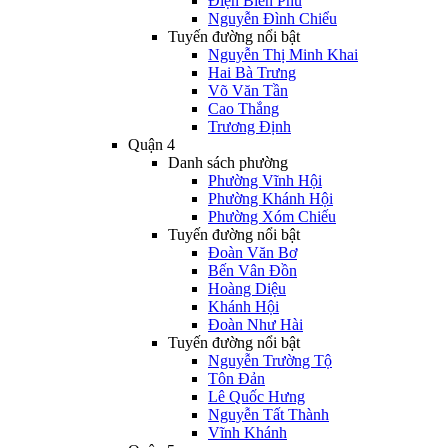
Điện Biên Phủ
Nguyễn Đình Chiểu
Tuyến đường nổi bật
Nguyễn Thị Minh Khai
Hai Bà Trưng
Võ Văn Tần
Cao Thắng
Trương Định
Quận 4
Danh sách phường
Phường Vĩnh Hội
Phường Khánh Hội
Phường Xóm Chiếu
Tuyến đường nổi bật
Đoàn Văn Bơ
Bến Vân Đồn
Hoàng Diệu
Khánh Hội
Đoàn Như Hài
Tuyến đường nổi bật
Nguyễn Trường Tộ
Tôn Đản
Lê Quốc Hưng
Nguyễn Tất Thành
Vĩnh Khánh