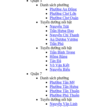
Quận 5
Danh sách phường
Phường An Đông
Phường Chợ Lớn
Phường Chợ Quán
Tuyến đường nổi bật
Nguyễn Trãi
Trần Hưng Đạo
Nguyễn Chí Thanh
An Dương Vương
Trần Phú
Tuyến đường nổi bật
Trần Bình Trọng
Hồng Bàng
Tản Đà
Võ Văn Kiệt
Nguyễn Biểu
Quận 7
Danh sách phường
Phường Tân Mỹ
Phường Tân Hưng
Phường Tân Thuận
Phường Phú Thuận
Tuyến đường nổi bật
Nguyễn Văn Linh