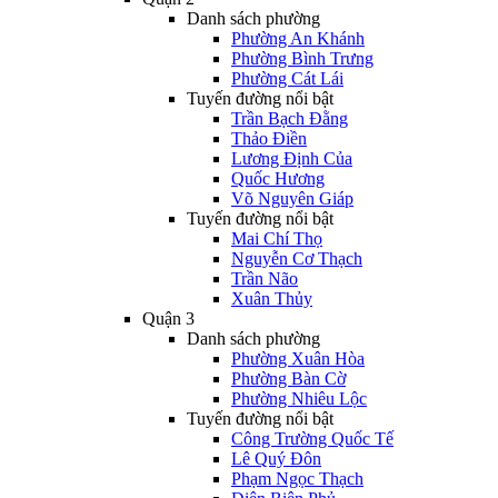
Danh sách phường
Phường An Khánh
Phường Bình Trưng
Phường Cát Lái
Tuyến đường nổi bật
Trần Bạch Đằng
Thảo Điền
Lương Định Của
Quốc Hương
Võ Nguyên Giáp
Tuyến đường nổi bật
Mai Chí Thọ
Nguyễn Cơ Thạch
Trần Não
Xuân Thủy
Quận 3
Danh sách phường
Phường Xuân Hòa
Phường Bàn Cờ
Phường Nhiêu Lộc
Tuyến đường nổi bật
Công Trường Quốc Tế
Lê Quý Đôn
Phạm Ngọc Thạch