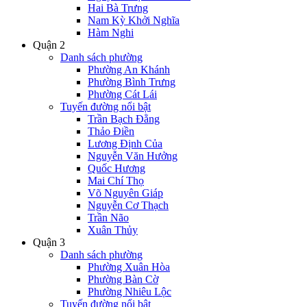
Hai Bà Trưng
Nam Kỳ Khởi Nghĩa
Hàm Nghi
Quận 2
Danh sách phường
Phường An Khánh
Phường Bình Trưng
Phường Cát Lái
Tuyến đường nổi bật
Trần Bạch Đằng
Thảo Điền
Lương Định Của
Nguyễn Văn Hưởng
Quốc Hương
Mai Chí Thọ
Võ Nguyên Giáp
Nguyễn Cơ Thạch
Trần Não
Xuân Thủy
Quận 3
Danh sách phường
Phường Xuân Hòa
Phường Bàn Cờ
Phường Nhiêu Lộc
Tuyến đường nổi bật