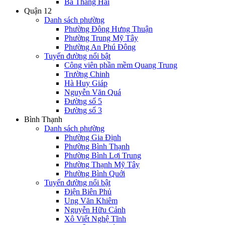
Ba Tháng Hai
Quận 12
Danh sách phường
Phường Đông Hưng Thuận
Phường Trung Mỹ Tây
Phường An Phú Đông
Tuyến đường nổi bật
Công viên phần mềm Quang Trung
Trường Chinh
Hà Huy Giáp
Nguyễn Văn Quá
Đường số 5
Đường số 3
Bình Thạnh
Danh sách phường
Phường Gia Định
Phường Bình Thạnh
Phường Bình Lợi Trung
Phường Thạnh Mỹ Tây
Phường Bình Quới
Tuyến đường nổi bật
Điện Biên Phủ
Ung Văn Khiêm
Nguyễn Hữu Cảnh
Xô Viết Nghệ Tĩnh