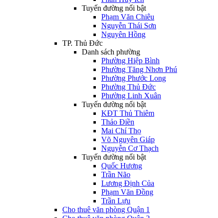
Tuyến đường nổi bật
Phạm Văn Chiêu
Nguyễn Thái Sơn
Nguyên Hồng
TP. Thủ Đức
Danh sách phường
Phường Hiệp Bình
Phường Tăng Nhơn Phú
Phường Phước Long
Phường Thủ Đức
Phường Linh Xuân
Tuyến đường nổi bật
KĐT Thủ Thiêm
Thảo Điền
Mai Chí Thọ
Võ Nguyên Giáp
Nguyễn Cơ Thạch
Tuyến đường nổi bật
Quốc Hương
Trần Não
Lương Định Của
Phạm Văn Đồng
Trần Lựu
Cho thuê văn phòng Quận 1