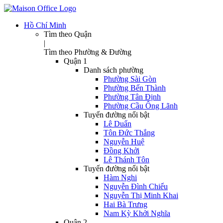
Hồ Chí Minh
Tìm theo Quận
|
Tìm theo Phường & Đường
Quận 1
Danh sách phường
Phường Sài Gòn
Phường Bến Thành
Phường Tân Định
Phường Cầu Ông Lãnh
Tuyến đường nổi bật
Lê Duẩn
Tôn Đức Thắng
Nguyễn Huệ
Đồng Khởi
Lê Thánh Tôn
Tuyến đường nổi bật
Hàm Nghi
Nguyễn Đình Chiểu
Nguyễn Thị Minh Khai
Hai Bà Trưng
Nam Kỳ Khởi Nghĩa
Quận 2