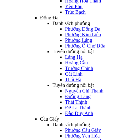
Hoàng Hoa Thám
Yên Phụ
Trúc Bạch
Đống Đa
Danh sách phường
Phường Đống Đa
Phường Kim Liên
Phường Láng
Phường Ô Chợ Dừa
Tuyến đường nổi bật
Láng Hạ
Hoàng Cầu
Trường Chinh
Cát Linh
Thái Hà
Tuyến đường nổi bật
Nguyễn Chí Thanh
Đường Láng
Thái Thịnh
Đê La Thành
Đào Duy Anh
Cầu Giấy
Danh sách phường
Phường Cầu Giấy
Phường Yên Hòa