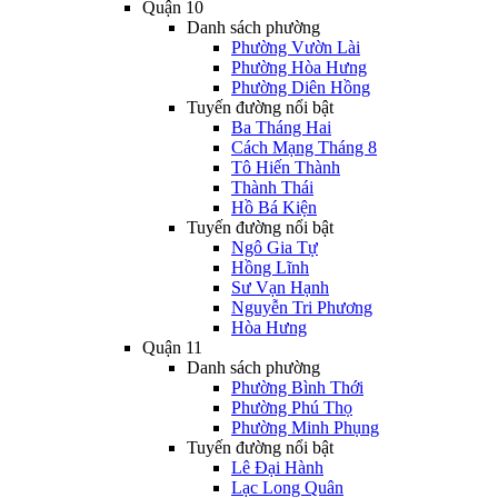
Quận 10
Danh sách phường
Phường Vườn Lài
Phường Hòa Hưng
Phường Diên Hồng
Tuyến đường nổi bật
Ba Tháng Hai
Cách Mạng Tháng 8
Tô Hiến Thành
Thành Thái
Hồ Bá Kiện
Tuyến đường nổi bật
Ngô Gia Tự
Hồng Lĩnh
Sư Vạn Hạnh
Nguyễn Tri Phương
Hòa Hưng
Quận 11
Danh sách phường
Phường Bình Thới
Phường Phú Thọ
Phường Minh Phụng
Tuyến đường nổi bật
Lê Đại Hành
Lạc Long Quân