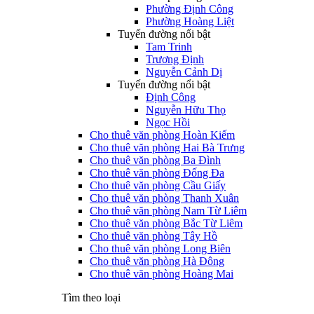
Phường Định Công
Phường Hoàng Liệt
Tuyến đường nổi bật
Tam Trinh
Trương Định
Nguyễn Cảnh Dị
Tuyến đường nổi bật
Định Công
Nguyễn Hữu Thọ
Ngọc Hồi
Cho thuê văn phòng Hoàn Kiếm
Cho thuê văn phòng Hai Bà Trưng
Cho thuê văn phòng Ba Đình
Cho thuê văn phòng Đống Đa
Cho thuê văn phòng Cầu Giấy
Cho thuê văn phòng Thanh Xuân
Cho thuê văn phòng Nam Từ Liêm
Cho thuê văn phòng Bắc Từ Liêm
Cho thuê văn phòng Tây Hồ
Cho thuê văn phòng Long Biên
Cho thuê văn phòng Hà Đông
Cho thuê văn phòng Hoàng Mai
Tìm theo loại