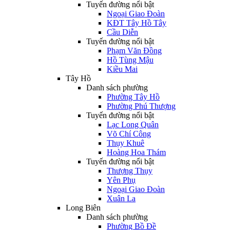
Tuyến đường nổi bật
Ngoại Giao Đoàn
KĐT Tây Hồ Tây
Cầu Diễn
Tuyến đường nổi bật
Phạm Văn Đồng
Hồ Tùng Mậu
Kiều Mai
Tây Hồ
Danh sách phường
Phường Tây Hồ
Phường Phú Thượng
Tuyến đường nổi bật
Lạc Long Quân
Võ Chí Công
Thụy Khuê
Hoàng Hoa Thám
Tuyến đường nổi bật
Thượng Thụy
Yên Phụ
Ngoại Giao Đoàn
Xuân La
Long Biên
Danh sách phường
Phường Bồ Đề