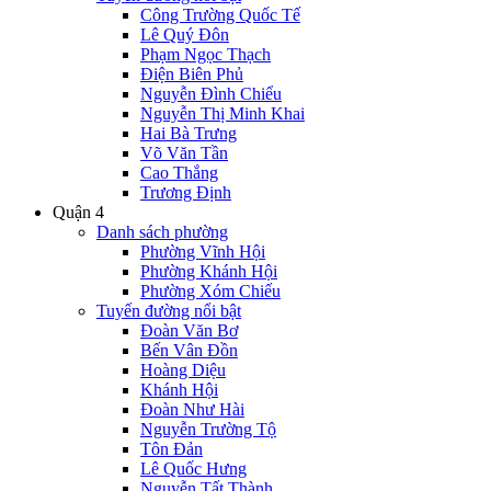
Công Trường Quốc Tế
Lê Quý Đôn
Phạm Ngọc Thạch
Điện Biên Phủ
Nguyễn Đình Chiểu
Nguyễn Thị Minh Khai
Hai Bà Trưng
Võ Văn Tần
Cao Thắng
Trương Định
Quận 4
Danh sách phường
Phường Vĩnh Hội
Phường Khánh Hội
Phường Xóm Chiếu
Tuyến đường nổi bật
Đoàn Văn Bơ
Bến Vân Đồn
Hoàng Diệu
Khánh Hội
Đoàn Như Hài
Nguyễn Trường Tộ
Tôn Đản
Lê Quốc Hưng
Nguyễn Tất Thành