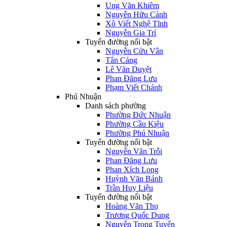
Ung Văn Khiêm
Nguyễn Hữu Cảnh
Xô Viết Nghệ Tĩnh
Nguyễn Gia Trí
Tuyến đường nổi bật
Nguyễn Cửu Vân
Tân Cảng
Lê Văn Duyệt
Phan Đăng Lưu
Phạm Viết Chánh
Phú Nhuận
Danh sách phường
Phường Đức Nhuận
Phường Cầu Kiệu
Phường Phú Nhuận
Tuyến đường nổi bật
Nguyễn Văn Trỗi
Phan Đăng Lưu
Phan Xích Long
Huỳnh Văn Bánh
Trần Huy Liệu
Tuyến đường nổi bật
Hoàng Văn Thụ
Trương Quốc Dung
Nguyễn Trọng Tuyển