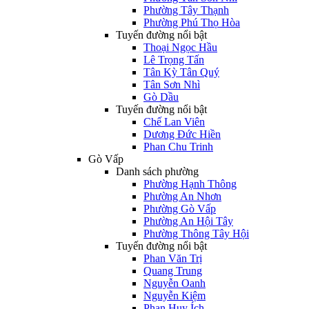
Phường Tây Thạnh
Phường Phú Thọ Hòa
Tuyến đường nổi bật
Thoại Ngọc Hầu
Lê Trọng Tấn
Tân Kỳ Tân Quý
Tân Sơn Nhì
Gò Dầu
Tuyến đường nổi bật
Chế Lan Viên
Dương Đức Hiền
Phan Chu Trinh
Gò Vấp
Danh sách phường
Phường Hạnh Thông
Phường An Nhơn
Phường Gò Vấp
Phường An Hội Tây
Phường Thông Tây Hội
Tuyến đường nổi bật
Phan Văn Trị
Quang Trung
Nguyễn Oanh
Nguyễn Kiệm
Phan Huy Ích