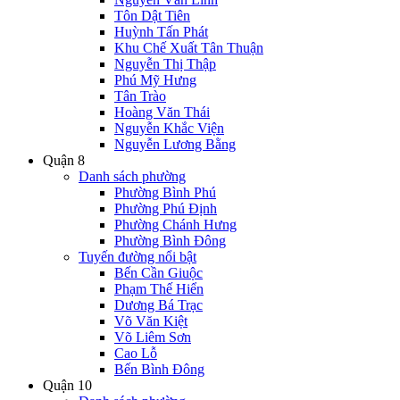
Tôn Dật Tiên
Huỳnh Tấn Phát
Khu Chế Xuất Tân Thuận
Nguyễn Thị Thập
Phú Mỹ Hưng
Tân Trào
Hoàng Văn Thái
Nguyễn Khắc Viện
Nguyễn Lương Bằng
Quận 8
Danh sách phường
Phường Bình Phú
Phường Phú Định
Phường Chánh Hưng
Phường Bình Đông
Tuyến đường nổi bật
Bến Cần Giuộc
Phạm Thế Hiển
Dương Bá Trạc
Võ Văn Kiệt
Võ Liêm Sơn
Cao Lỗ
Bến Bình Đông
Quận 10