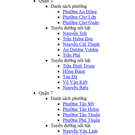
Quận 5
Danh sách phường
Phường An Đông
Phường Chợ Lớn
Phường Chợ Quán
Tuyến đường nổi bật
Nguyễn Trãi
Trần Hưng Đạo
Nguyễn Chí Thanh
An Dương Vương
Trần Phú
Tuyến đường nổi bật
Trần Bình Trọng
Hồng Bàng
Tản Đà
Võ Văn Kiệt
Nguyễn Biểu
Quận 7
Danh sách phường
Phường Tân Mỹ
Phường Tân Hưng
Phường Tân Thuận
Phường Phú Thuận
Tuyến đường nổi bật
Nguyễn Văn Linh