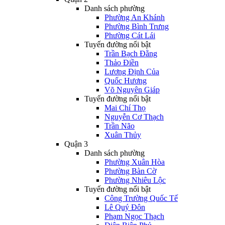
Danh sách phường
Phường An Khánh
Phường Bình Trưng
Phường Cát Lái
Tuyến đường nổi bật
Trần Bạch Đằng
Thảo Điền
Lương Định Của
Quốc Hương
Võ Nguyên Giáp
Tuyến đường nổi bật
Mai Chí Thọ
Nguyễn Cơ Thạch
Trần Não
Xuân Thủy
Quận 3
Danh sách phường
Phường Xuân Hòa
Phường Bàn Cờ
Phường Nhiêu Lộc
Tuyến đường nổi bật
Công Trường Quốc Tế
Lê Quý Đôn
Phạm Ngọc Thạch