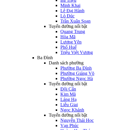
Bà Triệu
Minh Khai
Lê Đại Hành
Lò Đúc
Trần Xuân Soạn
Tuyến đường nổi bật
Quang Trung
Hòa Mã
Lương Yên
Phố Huế
Triệu Việt Vương
Ba Đình
Danh sách phường
Phường Ba Đình
Phường Giảng Võ
Phường Ngọc Hà
Tuyến đường nổi bật
Đội Cấn
Kim Mã
Láng Hạ
Liễu Giai
Ngọc Khánh
Tuyến đường nổi bật
Nguyễn Thái Học
Vạn Phúc