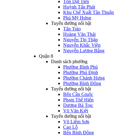
Tôn Dật Tiên
Huỳnh Tấn Phát
Khu Chế Xuất Tân Thuận
Phú Mỹ Hưng
Tuyến đường nổi bật
Tân Trào
Hoàng Văn Thái
Nguyễn Thị Thập
Nguyễn Khắc Viện
Nguyễn Lương Bằng
Quận 8
Danh sách phường
Phường Bình Phú
Phường Phú Định
Phường Chánh Hưng
Phường Bình Đông
Tuyến đường nổi bật
Bến Cần Giuộc
Phạm Thế Hiển
Dương Bá Trạc
Võ Văn Kiệt
Tuyến đường nổi bật
Võ Liêm Sơn
Cao Lỗ
Bến Bình Đông