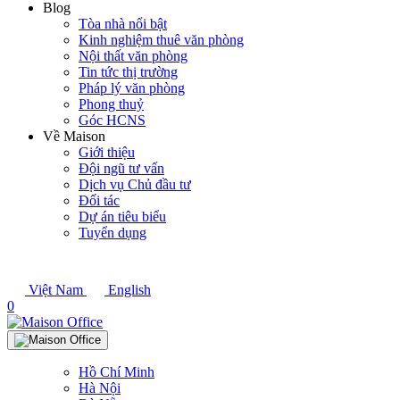
Blog
Tòa nhà nổi bật
Kinh nghiệm thuê văn phòng
Nội thất văn phòng
Tin tức thị trường
Pháp lý văn phòng
Phong thuỷ
Góc HCNS
Về Maison
Giới thiệu
Đội ngũ tư vấn
Dịch vụ Chủ đầu tư
Đối tác
Dự án tiêu biểu
Tuyển dụng
Việt Nam
English
0
Hồ Chí Minh
Hà Nội