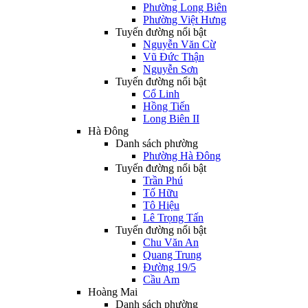
Phường Long Biên
Phường Việt Hưng
Tuyến đường nổi bật
Nguyễn Văn Cừ
Vũ Đức Thận
Nguyễn Sơn
Tuyến đường nổi bật
Cổ Linh
Hồng Tiến
Long Biên II
Hà Đông
Danh sách phường
Phường Hà Đông
Tuyến đường nổi bật
Trần Phú
Tố Hữu
Tô Hiệu
Lê Trọng Tấn
Tuyến đường nổi bật
Chu Văn An
Quang Trung
Đường 19/5
Cầu Am
Hoàng Mai
Danh sách phường