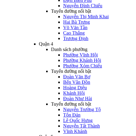
Điện Biên Phủ
Nguyễn Đình Chiểu
Tuyến đường nổi bật
Nguyễn Thị Minh Khai
Hai Bà Trưng
Võ Văn Tần
Cao Thắng
Trương Định
Quận 4
Danh sách phường
Phường Vĩnh Hội
Phường Khánh Hội
Phường Xóm Chiếu
Tuyến đường nổi bật
Đoàn Văn Bơ
Bến Vân Đồn
Hoàng Diệu
Khánh Hội
Đoàn Như Hài
Tuyến đường nổi bật
Nguyễn Trường Tộ
Tôn Đản
Lê Quốc Hưng
Nguyễn Tất Thành
Vĩnh Khánh