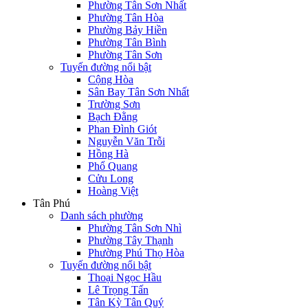
Phường Tân Sơn Nhất
Phường Tân Hòa
Phường Bảy Hiền
Phường Tân Bình
Phường Tân Sơn
Tuyến đường nổi bật
Cộng Hòa
Sân Bay Tân Sơn Nhất
Trường Sơn
Bạch Đằng
Phan Đình Giót
Nguyễn Văn Trỗi
Hồng Hà
Phổ Quang
Cửu Long
Hoàng Việt
Tân Phú
Danh sách phường
Phường Tân Sơn Nhì
Phường Tây Thạnh
Phường Phú Thọ Hòa
Tuyến đường nổi bật
Thoại Ngọc Hầu
Lê Trọng Tấn
Tân Kỳ Tân Quý