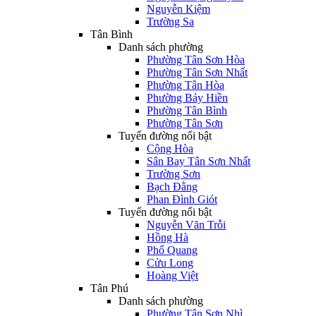
Nguyễn Kiệm
Trường Sa
Tân Bình
Danh sách phường
Phường Tân Sơn Hòa
Phường Tân Sơn Nhất
Phường Tân Hòa
Phường Bảy Hiền
Phường Tân Bình
Phường Tân Sơn
Tuyến đường nổi bật
Cộng Hòa
Sân Bay Tân Sơn Nhất
Trường Sơn
Bạch Đằng
Phan Đình Giót
Tuyến đường nổi bật
Nguyễn Văn Trỗi
Hồng Hà
Phổ Quang
Cửu Long
Hoàng Việt
Tân Phú
Danh sách phường
Phường Tân Sơn Nhì