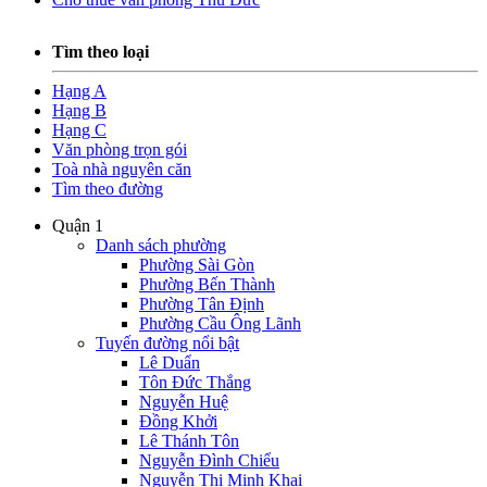
Tìm theo loại
Hạng A
Hạng B
Hạng C
Văn phòng trọn gói
Toà nhà nguyên căn
Tìm theo đường
Quận 1
Danh sách phường
Phường Sài Gòn
Phường Bến Thành
Phường Tân Định
Phường Cầu Ông Lãnh
Tuyến đường nổi bật
Lê Duẩn
Tôn Đức Thắng
Nguyễn Huệ
Đồng Khởi
Lê Thánh Tôn
Nguyễn Đình Chiểu
Nguyễn Thị Minh Khai