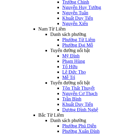
Trường Chinh
Nguyễn Huy Tưởng
Nguyễn Tuân
Khuất Duy Tiến
Nguyễn Xiển
Nam Từ Liêm
Danh sách phường
Phường Từ Liêm
Phường Đại Mỗ
Tuyến đường nổi bật
Mỹ Đình
Phạm Hùng
Tố Hữu
Lê Đức Thọ
Mễ Trì
Tuyến đường nổi bật
Tôn Thất Thuyết
Nguyễn Cơ Thạch
Trần Bình
Khuất Duy Tiến
Dương Đình Nghệ
Bắc Từ Liêm
Danh sách phường
Phường Phú Diễn
Phường Xuân Đỉnh