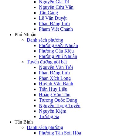
Nguyễn Gia Trí
Nguyễn Cửu Vân
Tân Cảng
Lê Văn Duyệt
Phan Đăng Lưu
Phạm Viết Chánh
Phú Nhuận
Danh sách phường
Phường Đức Nhuận
Phường Cầu Kiệu
Phường Phú Nhuận
Tuyến đường nổi bật
Nguyễn Văn Trỗi
Phan Đăng Lưu
Phan Xích Long
Huỳnh Văn Bánh
Trần Huy Liệu
Hoàng Văn Thụ
Trương Quốc Dung
Nguyễn Trọng Tuyển
Nguyễn Kiệm
Trường Sa
Tân Bình
Danh sách phường
Phường Tân Sơn Hòa