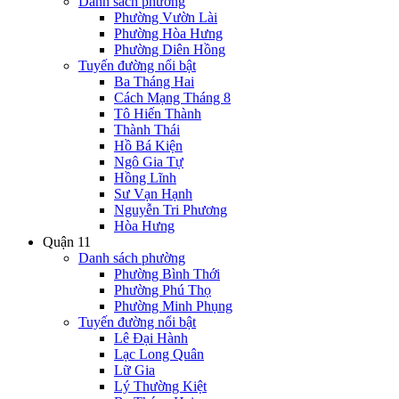
Danh sách phường
Phường Vườn Lài
Phường Hòa Hưng
Phường Diên Hồng
Tuyến đường nổi bật
Ba Tháng Hai
Cách Mạng Tháng 8
Tô Hiến Thành
Thành Thái
Hồ Bá Kiện
Ngô Gia Tự
Hồng Lĩnh
Sư Vạn Hạnh
Nguyễn Tri Phương
Hòa Hưng
Quận 11
Danh sách phường
Phường Bình Thới
Phường Phú Thọ
Phường Minh Phụng
Tuyến đường nổi bật
Lê Đại Hành
Lạc Long Quân
Lữ Gia
Lý Thường Kiệt