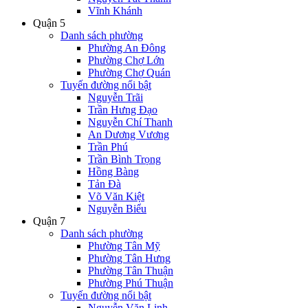
Vĩnh Khánh
Quận 5
Danh sách phường
Phường An Đông
Phường Chợ Lớn
Phường Chợ Quán
Tuyến đường nổi bật
Nguyễn Trãi
Trần Hưng Đạo
Nguyễn Chí Thanh
An Dương Vương
Trần Phú
Trần Bình Trọng
Hồng Bàng
Tản Đà
Võ Văn Kiệt
Nguyễn Biểu
Quận 7
Danh sách phường
Phường Tân Mỹ
Phường Tân Hưng
Phường Tân Thuận
Phường Phú Thuận
Tuyến đường nổi bật
Nguyễn Văn Linh