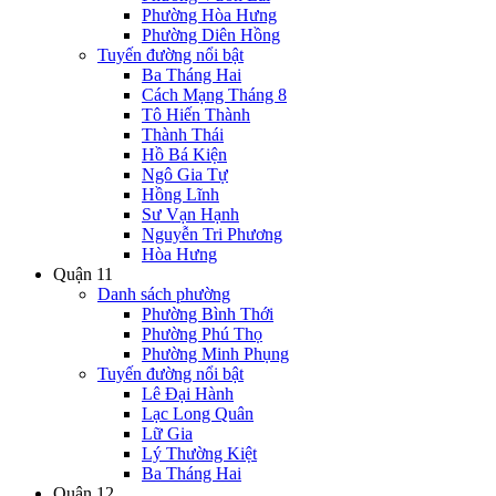
Phường Hòa Hưng
Phường Diên Hồng
Tuyến đường nổi bật
Ba Tháng Hai
Cách Mạng Tháng 8
Tô Hiến Thành
Thành Thái
Hồ Bá Kiện
Ngô Gia Tự
Hồng Lĩnh
Sư Vạn Hạnh
Nguyễn Tri Phương
Hòa Hưng
Quận 11
Danh sách phường
Phường Bình Thới
Phường Phú Thọ
Phường Minh Phụng
Tuyến đường nổi bật
Lê Đại Hành
Lạc Long Quân
Lữ Gia
Lý Thường Kiệt
Ba Tháng Hai
Quận 12