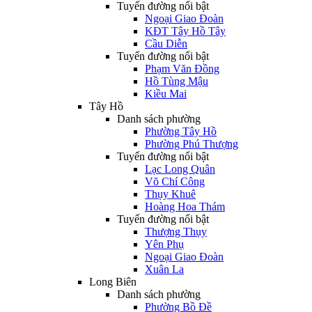
Tuyến đường nổi bật
Ngoại Giao Đoàn
KĐT Tây Hồ Tây
Cầu Diễn
Tuyến đường nổi bật
Phạm Văn Đồng
Hồ Tùng Mậu
Kiều Mai
Tây Hồ
Danh sách phường
Phường Tây Hồ
Phường Phú Thượng
Tuyến đường nổi bật
Lạc Long Quân
Võ Chí Công
Thụy Khuê
Hoàng Hoa Thám
Tuyến đường nổi bật
Thượng Thụy
Yên Phụ
Ngoại Giao Đoàn
Xuân La
Long Biên
Danh sách phường
Phường Bồ Đề