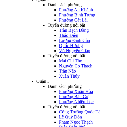
Danh sách phường
Phường An Khánh
Phường Bình Trưng
Phường Cát Lái
Tuyến đường nổi bật
Trần Bạch Đằng
Thảo Điền
Lương Định Của
Quốc Hương
Võ Nguyên Giáp
Tuyến đường nổi bật
Mai Chí Thọ
Nguyễn Cơ Thạch
Trần Não
Xuân Thủy
Quận 3
Danh sách phường
Phường Xuân Hòa
Phường Bàn Cờ
Phường Nhiêu Lộc
Tuyến đường nổi bật
Công Trường Quốc Tế
Lê Quý Đôn
Phạm Ngọc Thạch