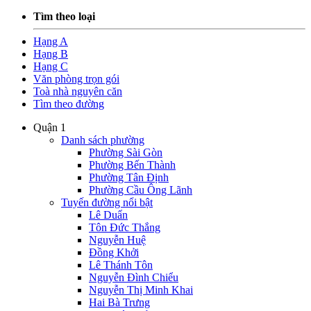
Tìm theo loại
Hạng A
Hạng B
Hạng C
Văn phòng trọn gói
Toà nhà nguyên căn
Tìm theo đường
Quận 1
Danh sách phường
Phường Sài Gòn
Phường Bến Thành
Phường Tân Định
Phường Cầu Ông Lãnh
Tuyến đường nổi bật
Lê Duẩn
Tôn Đức Thắng
Nguyễn Huệ
Đồng Khởi
Lê Thánh Tôn
Nguyễn Đình Chiểu
Nguyễn Thị Minh Khai
Hai Bà Trưng