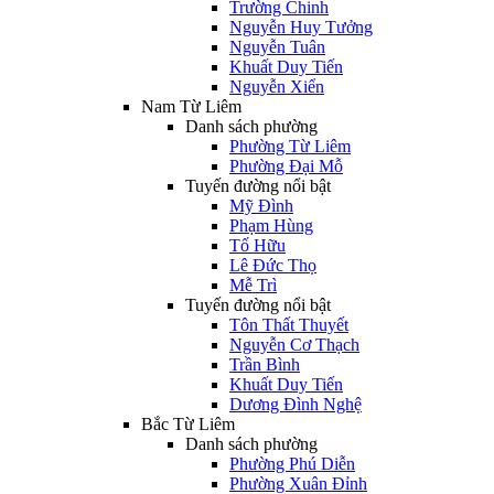
Trường Chinh
Nguyễn Huy Tưởng
Nguyễn Tuân
Khuất Duy Tiến
Nguyễn Xiển
Nam Từ Liêm
Danh sách phường
Phường Từ Liêm
Phường Đại Mỗ
Tuyến đường nổi bật
Mỹ Đình
Phạm Hùng
Tố Hữu
Lê Đức Thọ
Mễ Trì
Tuyến đường nổi bật
Tôn Thất Thuyết
Nguyễn Cơ Thạch
Trần Bình
Khuất Duy Tiến
Dương Đình Nghệ
Bắc Từ Liêm
Danh sách phường
Phường Phú Diễn
Phường Xuân Đỉnh