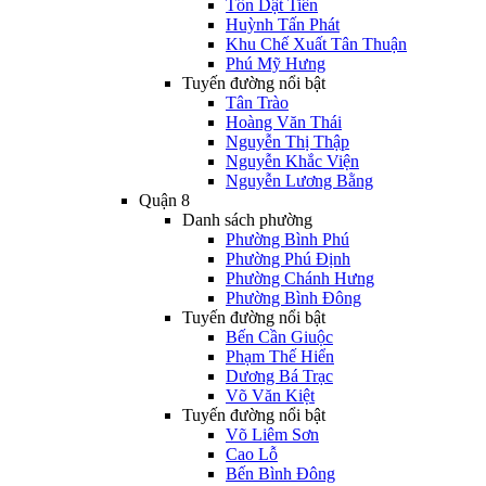
Tôn Dật Tiên
Huỳnh Tấn Phát
Khu Chế Xuất Tân Thuận
Phú Mỹ Hưng
Tuyến đường nổi bật
Tân Trào
Hoàng Văn Thái
Nguyễn Thị Thập
Nguyễn Khắc Viện
Nguyễn Lương Bằng
Quận 8
Danh sách phường
Phường Bình Phú
Phường Phú Định
Phường Chánh Hưng
Phường Bình Đông
Tuyến đường nổi bật
Bến Cần Giuộc
Phạm Thế Hiển
Dương Bá Trạc
Võ Văn Kiệt
Tuyến đường nổi bật
Võ Liêm Sơn
Cao Lỗ
Bến Bình Đông