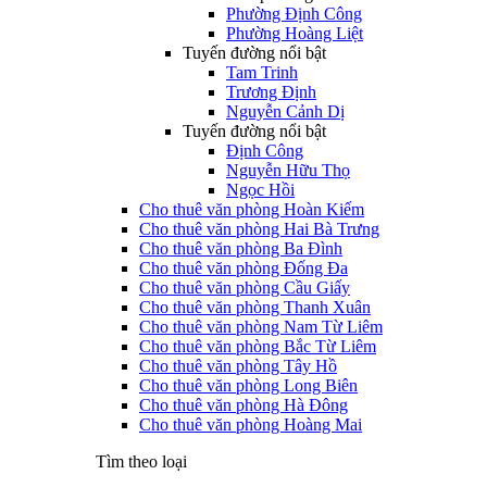
Phường Định Công
Phường Hoàng Liệt
Tuyến đường nổi bật
Tam Trinh
Trương Định
Nguyễn Cảnh Dị
Tuyến đường nổi bật
Định Công
Nguyễn Hữu Thọ
Ngọc Hồi
Cho thuê văn phòng Hoàn Kiếm
Cho thuê văn phòng Hai Bà Trưng
Cho thuê văn phòng Ba Đình
Cho thuê văn phòng Đống Đa
Cho thuê văn phòng Cầu Giấy
Cho thuê văn phòng Thanh Xuân
Cho thuê văn phòng Nam Từ Liêm
Cho thuê văn phòng Bắc Từ Liêm
Cho thuê văn phòng Tây Hồ
Cho thuê văn phòng Long Biên
Cho thuê văn phòng Hà Đông
Cho thuê văn phòng Hoàng Mai
Tìm theo loại