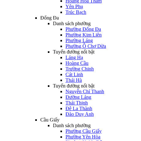
Hoàng Hoa Thám
Yên Phụ
Trúc Bạch
Đống Đa
Danh sách phường
Phường Đống Đa
Phường Kim Liên
Phường Láng
Phường Ô Chợ Dừa
Tuyến đường nổi bật
Láng Hạ
Hoàng Cầu
Trường Chinh
Cát Linh
Thái Hà
Tuyến đường nổi bật
Nguyễn Chí Thanh
Đường Láng
Thái Thịnh
Đê La Thành
Đào Duy Anh
Cầu Giấy
Danh sách phường
Phường Cầu Giấy
Phường Yên Hòa