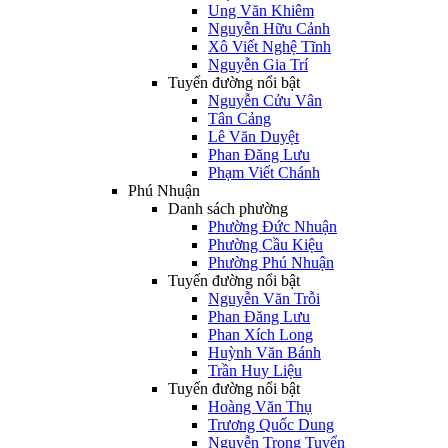
Ung Văn Khiêm
Nguyễn Hữu Cảnh
Xô Viết Nghệ Tĩnh
Nguyễn Gia Trí
Tuyến đường nổi bật
Nguyễn Cửu Vân
Tân Cảng
Lê Văn Duyệt
Phan Đăng Lưu
Phạm Viết Chánh
Phú Nhuận
Danh sách phường
Phường Đức Nhuận
Phường Cầu Kiệu
Phường Phú Nhuận
Tuyến đường nổi bật
Nguyễn Văn Trỗi
Phan Đăng Lưu
Phan Xích Long
Huỳnh Văn Bánh
Trần Huy Liệu
Tuyến đường nổi bật
Hoàng Văn Thụ
Trương Quốc Dung
Nguyễn Trọng Tuyển