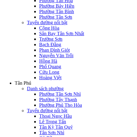
Phường Tân Hòa
Phường Bảy Hiền
Phường Tân Bình
Phường Tân Sơn
Tuyến đường nổi bật
Cộng Hòa
Sân Bay Tân Sơn Nhất
Trường Sơn
Bạch Đằng
Phan Đình Giót
Nguyễn Văn Trỗi
Hồng Hà
Phổ Quang
Cửu Long
Hoàng Việt
Tân Phú
Danh sách phường
Phường Tân Sơn Nhì
Phường Tây Thạnh
Phường Phú Thọ Hòa
Tuyến đường nổi bật
Thoại Ngọc Hầu
Lê Trọng Tấn
Tân Kỳ Tân Quý
Tân Sơn Nhì