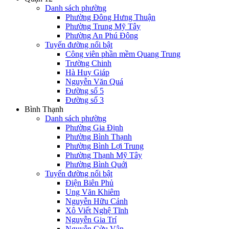
Danh sách phường
Phường Đông Hưng Thuận
Phường Trung Mỹ Tây
Phường An Phú Đông
Tuyến đường nổi bật
Công viên phần mềm Quang Trung
Trường Chinh
Hà Huy Giáp
Nguyễn Văn Quá
Đường số 5
Đường số 3
Bình Thạnh
Danh sách phường
Phường Gia Định
Phường Bình Thạnh
Phường Bình Lợi Trung
Phường Thạnh Mỹ Tây
Phường Bình Quới
Tuyến đường nổi bật
Điện Biên Phủ
Ung Văn Khiêm
Nguyễn Hữu Cảnh
Xô Viết Nghệ Tĩnh
Nguyễn Gia Trí
Nguyễn Cửu Vân