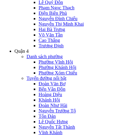
Lê Quý Đôn
Phạm Ngọc Thạch
Điện Biên Phủ
Nguyễn Đình Chiểu
Nguyễn Thị Minh Khai
Hai Bà Trưng
Võ Văn Tần
Cao Thắng
Trương Định
Quận 4
Danh sách phường
Phường Vĩnh Hội
Phường Khánh Hội
Phường Xóm Chiếu
Tuyến đường nổi bật
Đoàn Văn Bơ
Bến Vân Đồn
Hoàng Diệu
Khánh Hội
Đoàn Như Hài
Nguyễn Trường Tộ
Tôn Đản
Lê Quốc Hưng
Nguyễn Tất Thành
Vĩnh Khánh