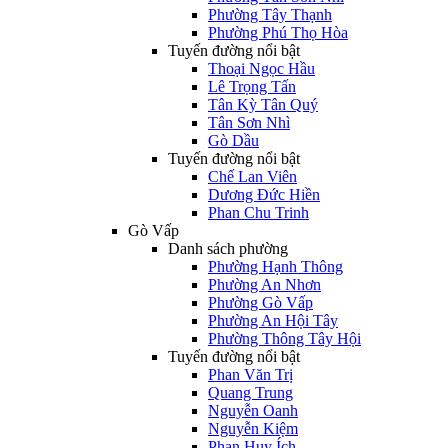
Phường Tây Thạnh
Phường Phú Thọ Hòa
Tuyến đường nổi bật
Thoại Ngọc Hầu
Lê Trọng Tấn
Tân Kỳ Tân Quý
Tân Sơn Nhì
Gò Dầu
Tuyến đường nổi bật
Chế Lan Viên
Dương Đức Hiền
Phan Chu Trinh
Gò Vấp
Danh sách phường
Phường Hạnh Thông
Phường An Nhơn
Phường Gò Vấp
Phường An Hội Tây
Phường Thông Tây Hội
Tuyến đường nổi bật
Phan Văn Trị
Quang Trung
Nguyễn Oanh
Nguyễn Kiệm
Phan Huy Ích