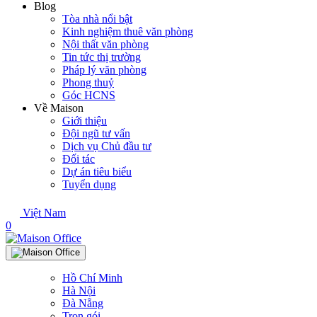
Blog
Tòa nhà nổi bật
Kinh nghiệm thuê văn phòng
Nội thất văn phòng
Tin tức thị trường
Pháp lý văn phòng
Phong thuỷ
Góc HCNS
Về Maison
Giới thiệu
Đội ngũ tư vấn
Dịch vụ Chủ đầu tư
Đối tác
Dự án tiêu biểu
Tuyển dụng
Việt Nam
0
Hồ Chí Minh
Hà Nội
Đà Nẵng
Trọn gói