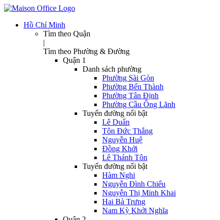
Hồ Chí Minh
Tìm theo Quận
|
Tìm theo Phường & Đường
Quận 1
Danh sách phường
Phường Sài Gòn
Phường Bến Thành
Phường Tân Định
Phường Cầu Ông Lãnh
Tuyến đường nổi bật
Lê Duẩn
Tôn Đức Thắng
Nguyễn Huệ
Đồng Khởi
Lê Thánh Tôn
Tuyến đường nổi bật
Hàm Nghi
Nguyễn Đình Chiểu
Nguyễn Thị Minh Khai
Hai Bà Trưng
Nam Kỳ Khởi Nghĩa
Quận 2