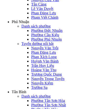
Tân Cảng
Lê Văn Duyệt
Phan Đăng Lưu
Phạm Viết Chánh
Phú Nhuận
Danh sách phường
Phường Đức Nhuận
Phường Cầu Kiệu
Phường Phú Nhuận
Tuyến đường nổi bật
Nguyễn Văn Trỗi
Phan Đăng Lưu
Phan Xích Long
Huỳnh Văn Bánh
Trần Huy Liệu
Hoàng Văn Thụ
Trương Quốc Dung
Nguyễn Trọng Tuyển
Nguyễn Kiệm
Trường Sa
Tân Bình
Danh sách phường
Phường Tân Sơn Hòa
Phường Tân Sơn Nhất