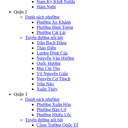
Nam Kỳ Khởi Nghĩa
Hàm Nghi
Quận 2
Danh sách phường
Phường An Khánh
Phường Bình Trưng
Phường Cát Lái
Tuyến đường nổi bật
Trần Bạch Đằng
Thảo Điền
Lương Định Của
Nguyễn Văn Hưởng
Quốc Hương
Mai Chí Thọ
Võ Nguyên Giáp
Nguyễn Cơ Thạch
Trần Não
Xuân Thủy
Quận 3
Danh sách phường
Phường Xuân Hòa
Phường Bàn Cờ
Phường Nhiêu Lộc
Tuyến đường nổi bật
Công Trường Quốc Tế