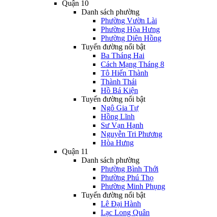
Quận 10
Danh sách phường
Phường Vườn Lài
Phường Hòa Hưng
Phường Diên Hồng
Tuyến đường nổi bật
Ba Tháng Hai
Cách Mạng Tháng 8
Tô Hiến Thành
Thành Thái
Hồ Bá Kiện
Tuyến đường nổi bật
Ngô Gia Tự
Hồng Lĩnh
Sư Vạn Hạnh
Nguyễn Tri Phương
Hòa Hưng
Quận 11
Danh sách phường
Phường Bình Thới
Phường Phú Thọ
Phường Minh Phụng
Tuyến đường nổi bật
Lê Đại Hành
Lạc Long Quân