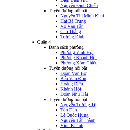
Điện Biên Phủ
Nguyễn Đình Chiểu
Tuyến đường nổi bật
Nguyễn Thị Minh Khai
Hai Bà Trưng
Võ Văn Tần
Cao Thắng
Trương Định
Quận 4
Danh sách phường
Phường Vĩnh Hội
Phường Khánh Hội
Phường Xóm Chiếu
Tuyến đường nổi bật
Đoàn Văn Bơ
Bến Vân Đồn
Hoàng Diệu
Khánh Hội
Đoàn Như Hài
Tuyến đường nổi bật
Nguyễn Trường Tộ
Tôn Đản
Lê Quốc Hưng
Nguyễn Tất Thành
Vĩnh Khánh