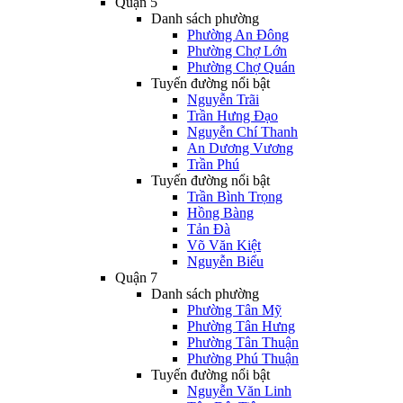
Quận 5
Danh sách phường
Phường An Đông
Phường Chợ Lớn
Phường Chợ Quán
Tuyến đường nổi bật
Nguyễn Trãi
Trần Hưng Đạo
Nguyễn Chí Thanh
An Dương Vương
Trần Phú
Tuyến đường nổi bật
Trần Bình Trọng
Hồng Bàng
Tản Đà
Võ Văn Kiệt
Nguyễn Biểu
Quận 7
Danh sách phường
Phường Tân Mỹ
Phường Tân Hưng
Phường Tân Thuận
Phường Phú Thuận
Tuyến đường nổi bật
Nguyễn Văn Linh