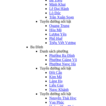
Bà Triệu
Minh Khai
Lê Đại Hành
Lò Đúc
Trần Xuân Soạn
Tuyến đường nổi bật
Quang Trung
Hòa Mã
Lương Yên
Phố Huế
Triệu Việt Vương
Ba Đình
Danh sách phường
Phường Ba Đình
Phường Giảng Võ
Phường Ngọc Hà
Tuyến đường nổi bật
Đội Cấn
Kim Mã
Láng Hạ
Liễu Giai
Ngọc Khánh
Tuyến đường nổi bật
Nguyễn Thái Học
Vạn Phúc