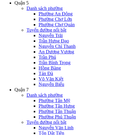
Quận 5
Danh sách phường
Phường An Đông
Phường Chợ Lớn
Phường Chợ Quán
Tuyến đường nổi bật
Nguyễn Trãi
Trần Hưng Đạo
Nguyễn Chí Thanh
An Dương Vương
Trần Phú
Trần Bình Trọng
Hồng Bàng
Tản Đà
Võ Văn Kiệt
Nguyễn Biểu
Quận 7
Danh sách phường
Phường Tân Mỹ
Phường Tân Hưng
Phường Tân Thuận
Phường Phú Thuận
Tuyến đường nổi bật
Nguyễn Văn Linh
Tôn Dật Tiên