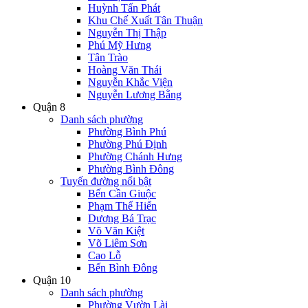
Huỳnh Tấn Phát
Khu Chế Xuất Tân Thuận
Nguyễn Thị Thập
Phú Mỹ Hưng
Tân Trào
Hoàng Văn Thái
Nguyễn Khắc Viện
Nguyễn Lương Bằng
Quận 8
Danh sách phường
Phường Bình Phú
Phường Phú Định
Phường Chánh Hưng
Phường Bình Đông
Tuyến đường nổi bật
Bến Cần Giuộc
Phạm Thế Hiển
Dương Bá Trạc
Võ Văn Kiệt
Võ Liêm Sơn
Cao Lỗ
Bến Bình Đông
Quận 10
Danh sách phường
Phường Vườn Lài