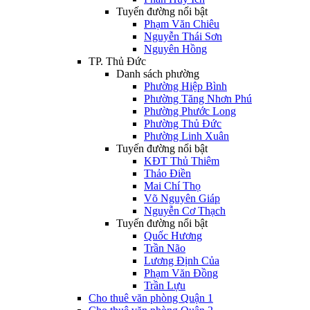
Tuyến đường nổi bật
Phạm Văn Chiêu
Nguyễn Thái Sơn
Nguyên Hồng
TP. Thủ Đức
Danh sách phường
Phường Hiệp Bình
Phường Tăng Nhơn Phú
Phường Phước Long
Phường Thủ Đức
Phường Linh Xuân
Tuyến đường nổi bật
KĐT Thủ Thiêm
Thảo Điền
Mai Chí Thọ
Võ Nguyên Giáp
Nguyễn Cơ Thạch
Tuyến đường nổi bật
Quốc Hương
Trần Não
Lương Định Của
Phạm Văn Đồng
Trần Lựu
Cho thuê văn phòng Quận 1