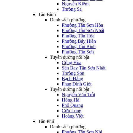
Nguyễn Kiệm
Trường Sa
Tân Bình
Danh sách phường
Phường Tân Sơn Hòa
Phường Tân Sơn Nhất
Phường Tân Hòa
Phường Bảy Hiền
Phường Tân Bình
Phường Tân Sơn
Tuyến đường nổi bật
Cộng Hòa
Sân Bay Tân Sơn Nhất
Trường Sơn
Bạch Đằng
Phan Đình Giót
Tuyến đường nổi bật
Nguyễn Văn Trỗi
Hồng Hà
Phổ Quang
Cửu Long
Hoàng Việt
Tân Phú
Danh sách phường
Phường Tân Sơn Nhì