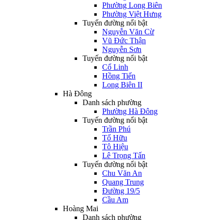
Phường Long Biên
Phường Việt Hưng
Tuyến đường nổi bật
Nguyễn Văn Cừ
Vũ Đức Thận
Nguyễn Sơn
Tuyến đường nổi bật
Cổ Linh
Hồng Tiến
Long Biên II
Hà Đông
Danh sách phường
Phường Hà Đông
Tuyến đường nổi bật
Trần Phú
Tố Hữu
Tô Hiệu
Lê Trọng Tấn
Tuyến đường nổi bật
Chu Văn An
Quang Trung
Đường 19/5
Cầu Am
Hoàng Mai
Danh sách phường