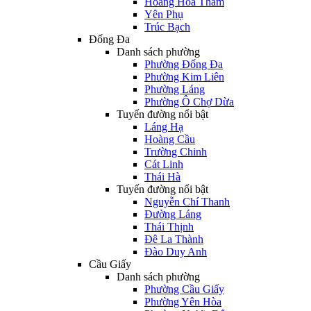
Hoàng Hoa Thám
Yên Phụ
Trúc Bạch
Đống Đa
Danh sách phường
Phường Đống Đa
Phường Kim Liên
Phường Láng
Phường Ô Chợ Dừa
Tuyến đường nổi bật
Láng Hạ
Hoàng Cầu
Trường Chinh
Cát Linh
Thái Hà
Tuyến đường nổi bật
Nguyễn Chí Thanh
Đường Láng
Thái Thịnh
Đê La Thành
Đào Duy Anh
Cầu Giấy
Danh sách phường
Phường Cầu Giấy
Phường Yên Hòa