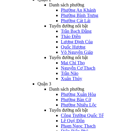
Danh sách phường
Phường An Khánh
Phường Bình Trưng
Phường Cát Lái
Tuyến đường nổi bật
Trần Bạch Đằng
Thảo Điền
Lương Định Của
Quốc Hương
Võ Nguyên Giáp
Tuyến đường nổi bật
Mai Chí Thọ
Nguyễn Cơ Thạch
Trần Não
Xuân Thủy
Quận 3
Danh sách phường
Phường Xuân Hòa
Phường Bàn Cờ
Phường Nhiêu Lộc
Tuyến đường nổi bật
Công Trường Quốc Tế
Lê Quý Đôn
Phạm Ngọc Thạch