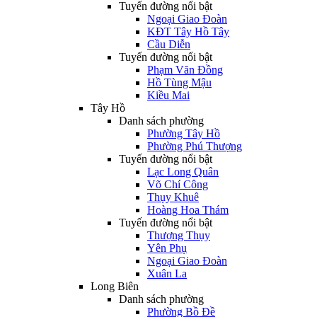
Tuyến đường nổi bật
Ngoại Giao Đoàn
KĐT Tây Hồ Tây
Cầu Diễn
Tuyến đường nổi bật
Phạm Văn Đồng
Hồ Tùng Mậu
Kiều Mai
Tây Hồ
Danh sách phường
Phường Tây Hồ
Phường Phú Thượng
Tuyến đường nổi bật
Lạc Long Quân
Võ Chí Công
Thụy Khuê
Hoàng Hoa Thám
Tuyến đường nổi bật
Thượng Thụy
Yên Phụ
Ngoại Giao Đoàn
Xuân La
Long Biên
Danh sách phường
Phường Bồ Đề