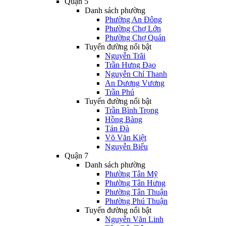
Quận 5
Danh sách phường
Phường An Đông
Phường Chợ Lớn
Phường Chợ Quán
Tuyến đường nổi bật
Nguyễn Trãi
Trần Hưng Đạo
Nguyễn Chí Thanh
An Dương Vương
Trần Phú
Tuyến đường nổi bật
Trần Bình Trọng
Hồng Bàng
Tản Đà
Võ Văn Kiệt
Nguyễn Biểu
Quận 7
Danh sách phường
Phường Tân Mỹ
Phường Tân Hưng
Phường Tân Thuận
Phường Phú Thuận
Tuyến đường nổi bật
Nguyễn Văn Linh