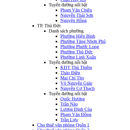
Tuyến đường nổi bật
Phạm Văn Chiêu
Nguyễn Thái Sơn
Nguyên Hồng
TP. Thủ Đức
Danh sách phường
Phường Hiệp Bình
Phường Tăng Nhơn Phú
Phường Phước Long
Phường Thủ Đức
Phường Linh Xuân
Tuyến đường nổi bật
KĐT Thủ Thiêm
Thảo Điền
Mai Chí Thọ
Võ Nguyên Giáp
Nguyễn Cơ Thạch
Tuyến đường nổi bật
Quốc Hương
Trần Não
Lương Định Của
Phạm Văn Đồng
Trần Lựu
Cho thuê văn phòng Quận 1