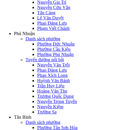
Nguyễn Gia Trí
Nguyễn Cửu Vân
Tân Cảng
Lê Văn Duyệt
Phan Đăng Lưu
Phạm Viết Chánh
Phú Nhuận
Danh sách phường
Phường Đức Nhuận
Phường Cầu Kiệu
Phường Phú Nhuận
Tuyến đường nổi bật
Nguyễn Văn Trỗi
Phan Đăng Lưu
Phan Xích Long
Huỳnh Văn Bánh
Trần Huy Liệu
Hoàng Văn Thụ
Trương Quốc Dung
Nguyễn Trọng Tuyển
Nguyễn Kiệm
Trường Sa
Tân Bình
Danh sách phường
Phường Tân Sơn Hòa