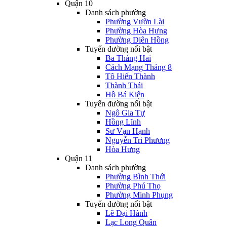
Quận 10
Danh sách phường
Phường Vườn Lài
Phường Hòa Hưng
Phường Diên Hồng
Tuyến đường nổi bật
Ba Tháng Hai
Cách Mạng Tháng 8
Tô Hiến Thành
Thành Thái
Hồ Bá Kiện
Tuyến đường nổi bật
Ngô Gia Tự
Hồng Lĩnh
Sư Vạn Hạnh
Nguyễn Tri Phương
Hòa Hưng
Quận 11
Danh sách phường
Phường Bình Thới
Phường Phú Thọ
Phường Minh Phụng
Tuyến đường nổi bật
Lê Đại Hành
Lạc Long Quân