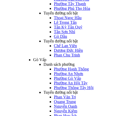
Phường Tây Thạnh
Phường Phú Thọ Hòa
Tuyến đường nổi bật
Thoại Ngọc Hầu
Lê Trọng Tấn
Tân Kỳ Tân Quý
Tân Sơn Nhì
Gò Dầu
Tuyến đường nổi bật
Chế Lan Viên
Dương Đức Hiền
Phan Chu Trinh
Gò Vấp
Danh sách phường
Phường Hạnh Thông
Phường An Nhơn
Phường Gò Vấp
Phường An Hội Tây
Phường Thông Tây Hội
Tuyến đường nổi bật
Phan Văn Trị
Quang Trung
Nguyễn Oanh
Nguyễn Kiệm
Phan Huy Ích