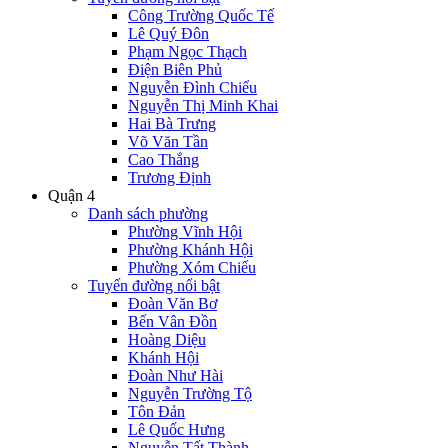
Công Trường Quốc Tế
Lê Quý Đôn
Phạm Ngọc Thạch
Điện Biên Phủ
Nguyễn Đình Chiểu
Nguyễn Thị Minh Khai
Hai Bà Trưng
Võ Văn Tần
Cao Thắng
Trương Định
Quận 4
Danh sách phường
Phường Vĩnh Hội
Phường Khánh Hội
Phường Xóm Chiếu
Tuyến đường nổi bật
Đoàn Văn Bơ
Bến Vân Đồn
Hoàng Diệu
Khánh Hội
Đoàn Như Hài
Nguyễn Trường Tộ
Tôn Đản
Lê Quốc Hưng
Nguyễn Tất Thành