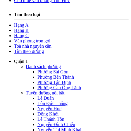
Cho thuê văn phòng Thủ Đức
Tìm theo loại
Hạng A
Hạng B
Hạng C
Văn phòng trọn gói
Toà nhà nguyên căn
Tìm theo đường
Quận 1
Danh sách phường
Phường Sài Gòn
Phường Bến Thành
Phường Tân Định
Phường Cầu Ông Lãnh
Tuyến đường nổi bật
Lê Duẩn
Tôn Đức Thắng
Nguyễn Huệ
Đồng Khởi
Lê Thánh Tôn
Nguyễn Đình Chiểu
Nguyễn Thị Minh Khai