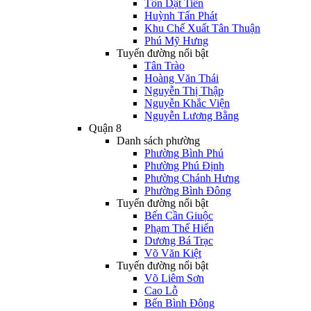
Tôn Dật Tiên
Huỳnh Tấn Phát
Khu Chế Xuất Tân Thuận
Phú Mỹ Hưng
Tuyến đường nổi bật
Tân Trào
Hoàng Văn Thái
Nguyễn Thị Thập
Nguyễn Khắc Viện
Nguyễn Lương Bằng
Quận 8
Danh sách phường
Phường Bình Phú
Phường Phú Định
Phường Chánh Hưng
Phường Bình Đông
Tuyến đường nổi bật
Bến Cần Giuộc
Phạm Thế Hiển
Dương Bá Trạc
Võ Văn Kiệt
Tuyến đường nổi bật
Võ Liêm Sơn
Cao Lỗ
Bến Bình Đông