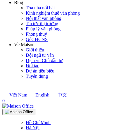
Blog
Tòa nhà nổi bật
Kinh nghiệm thuê văn phòng
Nội thất văn phòng
Tin tức thị trường
Pháp lý văn phòng
Phong thuỷ
Góc HCNS
Về Maison
Giới thiệu
Đội ngũ tư vấn
Dịch vụ Chủ đầu tư
Đối tác
Dự án tiêu biểu
Tuyển dụng
Việt Nam
English
中文
0
Hồ Chí Minh
Hà Nội