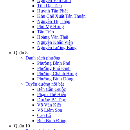
Nguyễn Văn Linh
Tôn Dật Tiên
Huỳnh Tấn Phát
Khu Chế Xuất Tân Thuận
Nguyễn Thị Thập
Phú Mỹ Hưng
Tân Trào
Hoàng Văn Thái
Nguyễn Khắc Viện
Nguyễn Lương Bằng
Quận 8
Danh sách phường
Phường Bình Phú
Phường Phú Định
Phường Chánh Hưng
Phường Bình Đông
Tuyến đường nổi bật
Bến Cần Giuộc
Phạm Thế Hiển
Dương Bá Trạc
Võ Văn Kiệt
Võ Liêm Sơn
Cao Lỗ
Bến Bình Đông
Quận 10