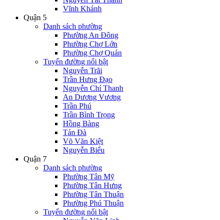
Vĩnh Khánh
Quận 5
Danh sách phường
Phường An Đông
Phường Chợ Lớn
Phường Chợ Quán
Tuyến đường nổi bật
Nguyễn Trãi
Trần Hưng Đạo
Nguyễn Chí Thanh
An Dương Vương
Trần Phú
Trần Bình Trọng
Hồng Bàng
Tản Đà
Võ Văn Kiệt
Nguyễn Biểu
Quận 7
Danh sách phường
Phường Tân Mỹ
Phường Tân Hưng
Phường Tân Thuận
Phường Phú Thuận
Tuyến đường nổi bật