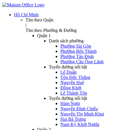
Hồ Chí Minh
Tìm theo Quận
|
Tìm theo Phường & Đường
Quận 1
Danh sách phường
Phường Sài Gòn
Phường Bến Thành
Phường Tân Định
Phường Cầu Ông Lãnh
Tuyến đường nổi bật
Lê Duẩn
Tôn Đức Thắng
Nguyễn Huệ
Đồng Khởi
Lê Thánh Tôn
Tuyến đường nổi bật
Hàm Nghi
Nguyễn Đình Chiểu
Nguyễn Thị Minh Khai
Hai Bà Trưng
Nam Kỳ Khởi Nghĩa
Quận 2