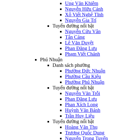
Ung Văn Khiêm
Nguyễn Hữu Cảnh
Xô Viết Nghệ Tĩnh
Nguyễn Gia Trí
Tuyến đường nổi bật
Nguyễn Cửu Vân
Tân Cảng
Lê Văn Duyệt
Phan Đăng Lưu
Phạm Viết Chánh
Phú Nhuận
Danh sách phường
Phường Đức Nhuận
Phường Cầu Kiệu
Phường Phú Nhuận
Tuyến đường nổi bật
Nguyễn Văn Trỗi
Phan Đăng Lưu
Phan Xích Long
Huỳnh Văn Bánh
Trần Huy Liệu
Tuyến đường nổi bật
Hoàng Văn Thụ
Trương Quốc Dung
Nguyễn Trọng Tuyển