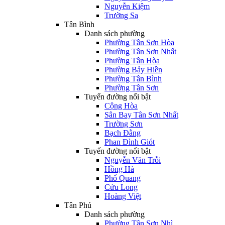
Nguyễn Kiệm
Trường Sa
Tân Bình
Danh sách phường
Phường Tân Sơn Hòa
Phường Tân Sơn Nhất
Phường Tân Hòa
Phường Bảy Hiền
Phường Tân Bình
Phường Tân Sơn
Tuyến đường nổi bật
Cộng Hòa
Sân Bay Tân Sơn Nhất
Trường Sơn
Bạch Đằng
Phan Đình Giót
Tuyến đường nổi bật
Nguyễn Văn Trỗi
Hồng Hà
Phổ Quang
Cửu Long
Hoàng Việt
Tân Phú
Danh sách phường
Phường Tân Sơn Nhì