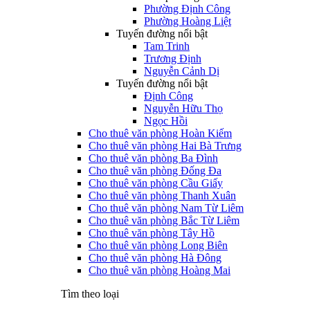
Phường Định Công
Phường Hoàng Liệt
Tuyến đường nổi bật
Tam Trinh
Trương Định
Nguyễn Cảnh Dị
Tuyến đường nổi bật
Định Công
Nguyễn Hữu Thọ
Ngọc Hồi
Cho thuê văn phòng Hoàn Kiếm
Cho thuê văn phòng Hai Bà Trưng
Cho thuê văn phòng Ba Đình
Cho thuê văn phòng Đống Đa
Cho thuê văn phòng Cầu Giấy
Cho thuê văn phòng Thanh Xuân
Cho thuê văn phòng Nam Từ Liêm
Cho thuê văn phòng Bắc Từ Liêm
Cho thuê văn phòng Tây Hồ
Cho thuê văn phòng Long Biên
Cho thuê văn phòng Hà Đông
Cho thuê văn phòng Hoàng Mai
Tìm theo loại