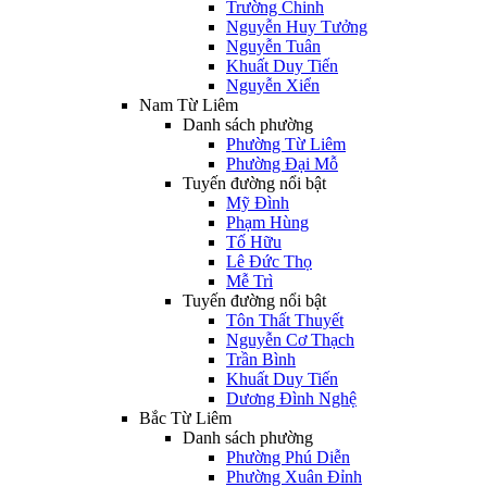
Trường Chinh
Nguyễn Huy Tưởng
Nguyễn Tuân
Khuất Duy Tiến
Nguyễn Xiển
Nam Từ Liêm
Danh sách phường
Phường Từ Liêm
Phường Đại Mỗ
Tuyến đường nổi bật
Mỹ Đình
Phạm Hùng
Tố Hữu
Lê Đức Thọ
Mễ Trì
Tuyến đường nổi bật
Tôn Thất Thuyết
Nguyễn Cơ Thạch
Trần Bình
Khuất Duy Tiến
Dương Đình Nghệ
Bắc Từ Liêm
Danh sách phường
Phường Phú Diễn
Phường Xuân Đỉnh