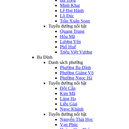
Bà Triệu
Minh Khai
Lê Đại Hành
Lò Đúc
Trần Xuân Soạn
Tuyến đường nổi bật
Quang Trung
Hòa Mã
Lương Yên
Phố Huế
Triệu Việt Vương
Ba Đình
Danh sách phường
Phường Ba Đình
Phường Giảng Võ
Phường Ngọc Hà
Tuyến đường nổi bật
Đội Cấn
Kim Mã
Láng Hạ
Liễu Giai
Ngọc Khánh
Tuyến đường nổi bật
Nguyễn Thái Học
Vạn Phúc