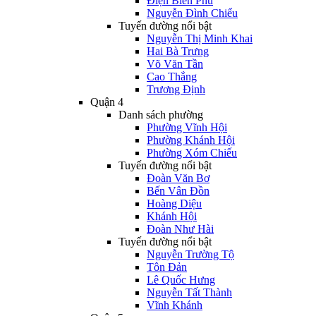
Điện Biên Phủ
Nguyễn Đình Chiểu
Tuyến đường nổi bật
Nguyễn Thị Minh Khai
Hai Bà Trưng
Võ Văn Tần
Cao Thắng
Trương Định
Quận 4
Danh sách phường
Phường Vĩnh Hội
Phường Khánh Hội
Phường Xóm Chiếu
Tuyến đường nổi bật
Đoàn Văn Bơ
Bến Vân Đồn
Hoàng Diệu
Khánh Hội
Đoàn Như Hài
Tuyến đường nổi bật
Nguyễn Trường Tộ
Tôn Đản
Lê Quốc Hưng
Nguyễn Tất Thành
Vĩnh Khánh