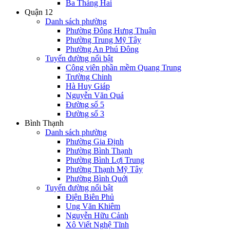
Ba Tháng Hai
Quận 12
Danh sách phường
Phường Đông Hưng Thuận
Phường Trung Mỹ Tây
Phường An Phú Đông
Tuyến đường nổi bật
Công viên phần mềm Quang Trung
Trường Chinh
Hà Huy Giáp
Nguyễn Văn Quá
Đường số 5
Đường số 3
Bình Thạnh
Danh sách phường
Phường Gia Định
Phường Bình Thạnh
Phường Bình Lợi Trung
Phường Thạnh Mỹ Tây
Phường Bình Quới
Tuyến đường nổi bật
Điện Biên Phủ
Ung Văn Khiêm
Nguyễn Hữu Cảnh
Xô Viết Nghệ Tĩnh