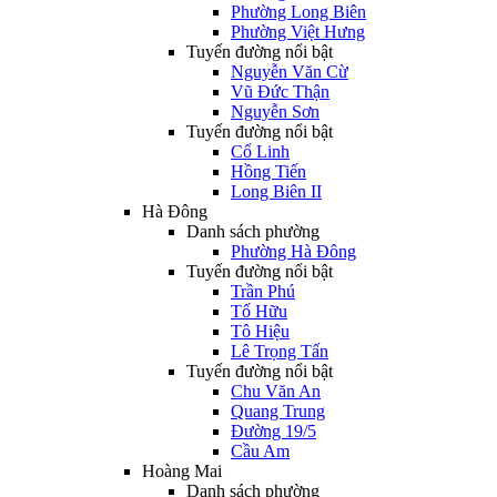
Phường Long Biên
Phường Việt Hưng
Tuyến đường nổi bật
Nguyễn Văn Cừ
Vũ Đức Thận
Nguyễn Sơn
Tuyến đường nổi bật
Cổ Linh
Hồng Tiến
Long Biên II
Hà Đông
Danh sách phường
Phường Hà Đông
Tuyến đường nổi bật
Trần Phú
Tố Hữu
Tô Hiệu
Lê Trọng Tấn
Tuyến đường nổi bật
Chu Văn An
Quang Trung
Đường 19/5
Cầu Am
Hoàng Mai
Danh sách phường