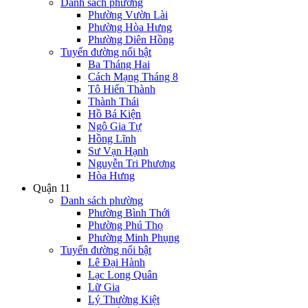
Danh sách phường
Phường Vườn Lài
Phường Hòa Hưng
Phường Diên Hồng
Tuyến đường nổi bật
Ba Tháng Hai
Cách Mạng Tháng 8
Tô Hiến Thành
Thành Thái
Hồ Bá Kiện
Ngô Gia Tự
Hồng Lĩnh
Sư Vạn Hạnh
Nguyễn Tri Phương
Hòa Hưng
Quận 11
Danh sách phường
Phường Bình Thới
Phường Phú Thọ
Phường Minh Phụng
Tuyến đường nổi bật
Lê Đại Hành
Lạc Long Quân
Lữ Gia
Lý Thường Kiệt