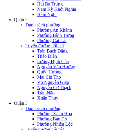
Hai Bà Trưng
Nam Kỳ Khởi Nghĩa
Hàm Nghi
Quận 2
Danh sách phường
Phường An Khánh
Phường Bình Trưng
Phường Cát Lái
Tuyến đường nổi bật
Trần Bạch Đằng
Thảo Điền
Lương Định Của
Nguyễn Văn Hưởng
Quốc Hương
Mai Chí Thọ
Võ Nguyên Giáp
Nguyễn Cơ Thạch
Trần Não
Xuân Thủy
Quận 3
Danh sách phường
Phường Xuân Hòa
Phường Bàn Cờ
Phường Nhiêu Lộc
Tuyến đường nổi bật