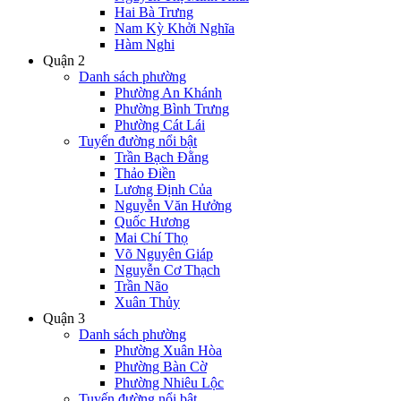
Hai Bà Trưng
Nam Kỳ Khởi Nghĩa
Hàm Nghi
Quận 2
Danh sách phường
Phường An Khánh
Phường Bình Trưng
Phường Cát Lái
Tuyến đường nổi bật
Trần Bạch Đằng
Thảo Điền
Lương Định Của
Nguyễn Văn Hưởng
Quốc Hương
Mai Chí Thọ
Võ Nguyên Giáp
Nguyễn Cơ Thạch
Trần Não
Xuân Thủy
Quận 3
Danh sách phường
Phường Xuân Hòa
Phường Bàn Cờ
Phường Nhiêu Lộc
Tuyến đường nổi bật