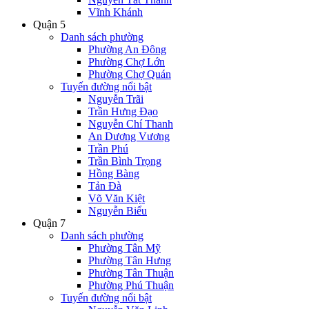
Vĩnh Khánh
Quận 5
Danh sách phường
Phường An Đông
Phường Chợ Lớn
Phường Chợ Quán
Tuyến đường nổi bật
Nguyễn Trãi
Trần Hưng Đạo
Nguyễn Chí Thanh
An Dương Vương
Trần Phú
Trần Bình Trọng
Hồng Bàng
Tản Đà
Võ Văn Kiệt
Nguyễn Biểu
Quận 7
Danh sách phường
Phường Tân Mỹ
Phường Tân Hưng
Phường Tân Thuận
Phường Phú Thuận
Tuyến đường nổi bật