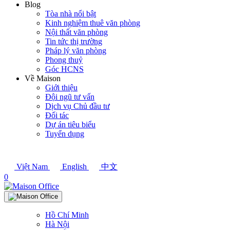
Blog
Tòa nhà nổi bật
Kinh nghiệm thuê văn phòng
Nội thất văn phòng
Tin tức thị trường
Pháp lý văn phòng
Phong thuỷ
Góc HCNS
Về Maison
Giới thiệu
Đội ngũ tư vấn
Dịch vụ Chủ đầu tư
Đối tác
Dự án tiêu biểu
Tuyển dụng
Việt Nam
English
中文
0
Hồ Chí Minh
Hà Nội