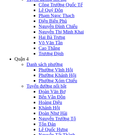
Công Trường Quốc Tế
Lê Quý Đôn
Phạm Ngọc Thạch
Điện Biên Phủ
Nguyễn Đình Chiểu
Nguyễn Thị Minh Khai
Hai Bà Trưng
Võ Văn Tần
Cao Thắng
Trương Định
Quận 4
Danh sách phường
Phường Vĩnh Hội
Phường Khánh Hội
Phường Xóm Chiếu
Tuyến đường nổi bật
Đoàn Văn Bơ
Bến Vân Đồn
Hoàng Diệu
Khánh Hội
Đoàn Như Hài
Nguyễn Trường Tộ
Tôn Đản
Lê Quốc Hưng
Nguyễn Tất Thành