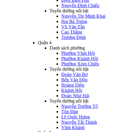
Điện Biên Phủ
Nguyễn Đình Chiểu
Tuyến đường nổi bật
Nguyễn Thị Minh Khai
Hai Bà Trưng
Võ Văn Tần
Cao Thắng
Trương Định
Quận 4
Danh sách phường
Phường Vĩnh Hội
Phường Khánh Hội
Phường Xóm Chiếu
Tuyến đường nổi bật
Đoàn Văn Bơ
Bến Vân Đồn
Hoàng Diệu
Khánh Hội
Đoàn Như Hài
Tuyến đường nổi bật
Nguyễn Trường Tộ
Tôn Đản
Lê Quốc Hưng
Nguyễn Tất Thành
Vĩnh Khánh