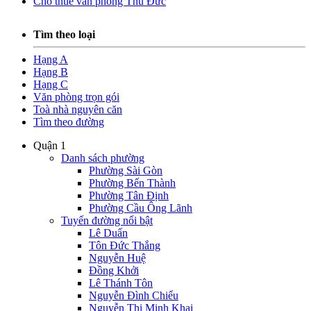
Cho thuê văn phòng Thủ Đức
Tìm theo loại
Hạng A
Hạng B
Hạng C
Văn phòng trọn gói
Toà nhà nguyên căn
Tìm theo đường
Quận 1
Danh sách phường
Phường Sài Gòn
Phường Bến Thành
Phường Tân Định
Phường Cầu Ông Lãnh
Tuyến đường nổi bật
Lê Duẩn
Tôn Đức Thắng
Nguyễn Huệ
Đồng Khởi
Lê Thánh Tôn
Nguyễn Đình Chiểu
Nguyễn Thị Minh Khai