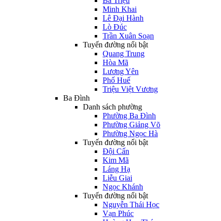
Bà Triệu
Minh Khai
Lê Đại Hành
Lò Đúc
Trần Xuân Soạn
Tuyến đường nổi bật
Quang Trung
Hòa Mã
Lương Yên
Phố Huế
Triệu Việt Vương
Ba Đình
Danh sách phường
Phường Ba Đình
Phường Giảng Võ
Phường Ngọc Hà
Tuyến đường nổi bật
Đội Cấn
Kim Mã
Láng Hạ
Liễu Giai
Ngọc Khánh
Tuyến đường nổi bật
Nguyễn Thái Học
Vạn Phúc