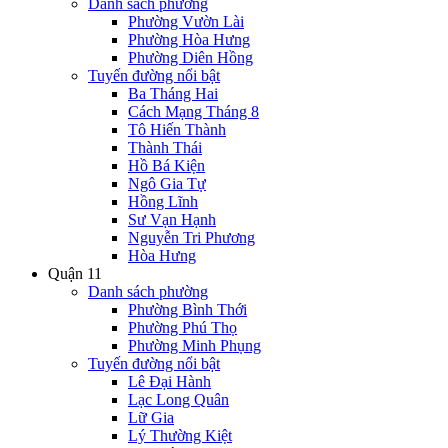
Danh sách phường
Phường Vườn Lài
Phường Hòa Hưng
Phường Diên Hồng
Tuyến đường nổi bật
Ba Tháng Hai
Cách Mạng Tháng 8
Tô Hiến Thành
Thành Thái
Hồ Bá Kiện
Ngô Gia Tự
Hồng Lĩnh
Sư Vạn Hạnh
Nguyễn Tri Phương
Hòa Hưng
Quận 11
Danh sách phường
Phường Bình Thới
Phường Phú Thọ
Phường Minh Phụng
Tuyến đường nổi bật
Lê Đại Hành
Lạc Long Quân
Lữ Gia
Lý Thường Kiệt