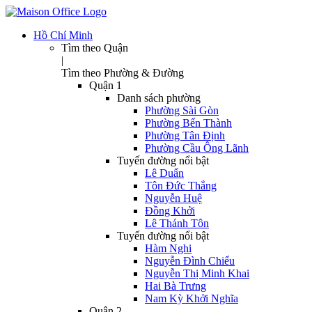
Hồ Chí Minh
Tìm theo Quận
|
Tìm theo Phường & Đường
Quận 1
Danh sách phường
Phường Sài Gòn
Phường Bến Thành
Phường Tân Định
Phường Cầu Ông Lãnh
Tuyến đường nổi bật
Lê Duẩn
Tôn Đức Thắng
Nguyễn Huệ
Đồng Khởi
Lê Thánh Tôn
Tuyến đường nổi bật
Hàm Nghi
Nguyễn Đình Chiểu
Nguyễn Thị Minh Khai
Hai Bà Trưng
Nam Kỳ Khởi Nghĩa
Quận 2