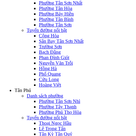
Phường Tân Sơn Nhất
Phường Tân Hòa
Phường Bảy Hiền
Phường Tân Bình
Phường Tân Sơn
Tuyến đường nổi bật
Cộng Hòa
Sân Bay Tân Sơn Nhất
Trường Sơn
Bạch Đằng
Phan Đình Giót
Nguyễn Văn Trỗi
Hồng Hà
Phổ Quang
Cửu Long
Hoàng Việt
Tân Phú
Danh sách phường
Phường Tân Sơn Nhì
Phường Tây Thạnh
Phường Phú Thọ Hòa
Tuyến đường nổi bật
Thoại Ngọc Hầu
Lê Trọng Tấn
Tân Kỳ Tân Quý