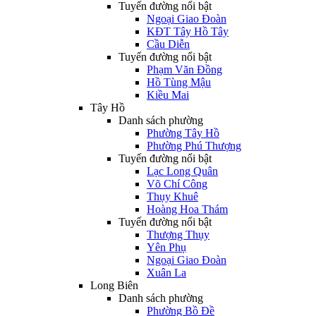
Tuyến đường nổi bật
Ngoại Giao Đoàn
KĐT Tây Hồ Tây
Cầu Diễn
Tuyến đường nổi bật
Phạm Văn Đồng
Hồ Tùng Mậu
Kiều Mai
Tây Hồ
Danh sách phường
Phường Tây Hồ
Phường Phú Thượng
Tuyến đường nổi bật
Lạc Long Quân
Võ Chí Công
Thụy Khuê
Hoàng Hoa Thám
Tuyến đường nổi bật
Thượng Thụy
Yên Phụ
Ngoại Giao Đoàn
Xuân La
Long Biên
Danh sách phường
Phường Bồ Đề