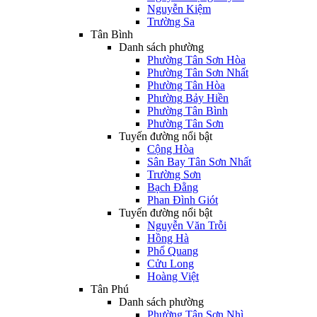
Nguyễn Kiệm
Trường Sa
Tân Bình
Danh sách phường
Phường Tân Sơn Hòa
Phường Tân Sơn Nhất
Phường Tân Hòa
Phường Bảy Hiền
Phường Tân Bình
Phường Tân Sơn
Tuyến đường nổi bật
Cộng Hòa
Sân Bay Tân Sơn Nhất
Trường Sơn
Bạch Đằng
Phan Đình Giót
Tuyến đường nổi bật
Nguyễn Văn Trỗi
Hồng Hà
Phổ Quang
Cửu Long
Hoàng Việt
Tân Phú
Danh sách phường
Phường Tân Sơn Nhì