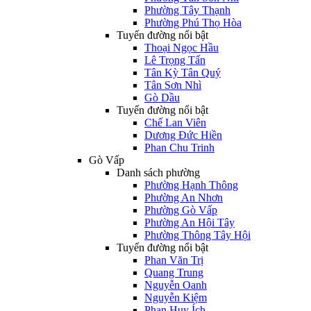
Phường Tây Thạnh
Phường Phú Thọ Hòa
Tuyến đường nổi bật
Thoại Ngọc Hầu
Lê Trọng Tấn
Tân Kỳ Tân Quý
Tân Sơn Nhì
Gò Dầu
Tuyến đường nổi bật
Chế Lan Viên
Dương Đức Hiền
Phan Chu Trinh
Gò Vấp
Danh sách phường
Phường Hạnh Thông
Phường An Nhơn
Phường Gò Vấp
Phường An Hội Tây
Phường Thông Tây Hội
Tuyến đường nổi bật
Phan Văn Trị
Quang Trung
Nguyễn Oanh
Nguyễn Kiệm
Phan Huy Ích