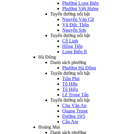
Phường Long Biên
Phường Việt Hưng
Tuyến đường nổi bật
Nguyễn Văn Cừ
Vũ Đức Thận
Nguyễn Sơn
Tuyến đường nổi bật
Cổ Linh
Hồng Tiến
Long Biên II
Hà Đông
Danh sách phường
Phường Hà Đông
Tuyến đường nổi bật
Trần Phú
Tố Hữu
Tô Hiệu
Lê Trọng Tấn
Tuyến đường nổi bật
Chu Văn An
Quang Trung
Đường 19/5
Cầu Am
Hoàng Mai
Danh sách phường