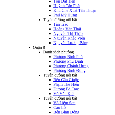
Tôn Dật Tiên
Huỳnh Tấn Phát
Khu Chế Xuất Tân Thuận
Phú Mỹ Hưng
Tuyến đường nổi bật
Tân Trào
Hoàng Văn Thái
Nguyễn Thị Thập
Nguyễn Khắc Viện
Nguyễn Lương Bằng
Quận 8
Danh sách phường
Phường Bình Phú
Phường Phú Định
Phường Chánh Hưng
Phường Bình Đông
Tuyến đường nổi bật
Bến Cần Giuộc
Phạm Thế Hiển
Dương Bá Trạc
Võ Văn Kiệt
Tuyến đường nổi bật
Võ Liêm Sơn
Cao Lỗ
Bến Bình Đông