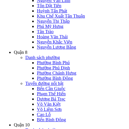
Nguyễn Văn Linh
Tôn Dật Tiên
Huỳnh Tấn Phát
Khu Chế Xuất Tân Thuận
Nguyễn Thị Thập
Phú Mỹ Hưng
Tân Trào
Hoàng Văn Thái
Nguyễn Khắc Viện
Nguyễn Lương Bằng
Quận 8
Danh sách phường
Phường Bình Phú
Phường Phú Định
Phường Chánh Hưng
Phường Bình Đông
Tuyến đường nổi bật
Bến Cần Giuộc
Phạm Thế Hiển
Dương Bá Trạc
Võ Văn Kiệt
Võ Liêm Sơn
Cao Lỗ
Bến Bình Đông
Quận 10