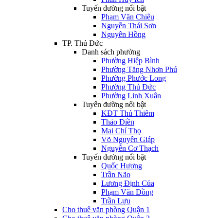
Tuyến đường nổi bật
Phạm Văn Chiêu
Nguyễn Thái Sơn
Nguyên Hồng
TP. Thủ Đức
Danh sách phường
Phường Hiệp Bình
Phường Tăng Nhơn Phú
Phường Phước Long
Phường Thủ Đức
Phường Linh Xuân
Tuyến đường nổi bật
KĐT Thủ Thiêm
Thảo Điền
Mai Chí Thọ
Võ Nguyên Giáp
Nguyễn Cơ Thạch
Tuyến đường nổi bật
Quốc Hương
Trần Não
Lương Định Của
Phạm Văn Đồng
Trần Lựu
Cho thuê văn phòng Quận 1