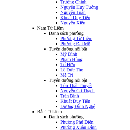
Trường Chinh
Nguyễn Huy Tưởng
Nguyễn Tuân
Khuất Duy Tiến
Nguyễn Xiển
Nam Từ Liêm
Danh sách phường
Phường Từ Liêm
Phường Đại Mỗ
Tuyến đường nổi bật
Mỹ Đình
Phạm Hùng
Tố Hữu
Lê Đức Thọ
Mễ Trì
Tuyến đường nổi bật
Tôn Thất Thuyết
Nguyễn Cơ Thạch
Trần Bình
Khuất Duy Tiến
Dương Đình Nghệ
Bắc Từ Liêm
Danh sách phường
Phường Phú Diễn
Phường Xuân Đỉnh