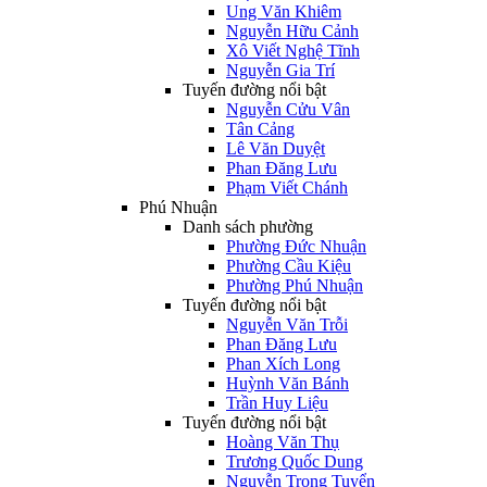
Ung Văn Khiêm
Nguyễn Hữu Cảnh
Xô Viết Nghệ Tĩnh
Nguyễn Gia Trí
Tuyến đường nổi bật
Nguyễn Cửu Vân
Tân Cảng
Lê Văn Duyệt
Phan Đăng Lưu
Phạm Viết Chánh
Phú Nhuận
Danh sách phường
Phường Đức Nhuận
Phường Cầu Kiệu
Phường Phú Nhuận
Tuyến đường nổi bật
Nguyễn Văn Trỗi
Phan Đăng Lưu
Phan Xích Long
Huỳnh Văn Bánh
Trần Huy Liệu
Tuyến đường nổi bật
Hoàng Văn Thụ
Trương Quốc Dung
Nguyễn Trọng Tuyển