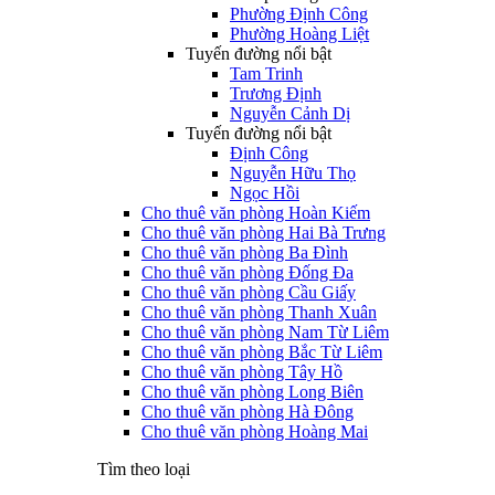
Phường Định Công
Phường Hoàng Liệt
Tuyến đường nổi bật
Tam Trinh
Trương Định
Nguyễn Cảnh Dị
Tuyến đường nổi bật
Định Công
Nguyễn Hữu Thọ
Ngọc Hồi
Cho thuê văn phòng Hoàn Kiếm
Cho thuê văn phòng Hai Bà Trưng
Cho thuê văn phòng Ba Đình
Cho thuê văn phòng Đống Đa
Cho thuê văn phòng Cầu Giấy
Cho thuê văn phòng Thanh Xuân
Cho thuê văn phòng Nam Từ Liêm
Cho thuê văn phòng Bắc Từ Liêm
Cho thuê văn phòng Tây Hồ
Cho thuê văn phòng Long Biên
Cho thuê văn phòng Hà Đông
Cho thuê văn phòng Hoàng Mai
Tìm theo loại