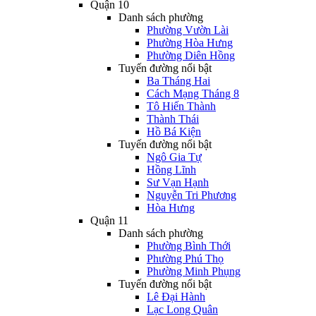
Quận 10
Danh sách phường
Phường Vườn Lài
Phường Hòa Hưng
Phường Diên Hồng
Tuyến đường nổi bật
Ba Tháng Hai
Cách Mạng Tháng 8
Tô Hiến Thành
Thành Thái
Hồ Bá Kiện
Tuyến đường nổi bật
Ngô Gia Tự
Hồng Lĩnh
Sư Vạn Hạnh
Nguyễn Tri Phương
Hòa Hưng
Quận 11
Danh sách phường
Phường Bình Thới
Phường Phú Thọ
Phường Minh Phụng
Tuyến đường nổi bật
Lê Đại Hành
Lạc Long Quân