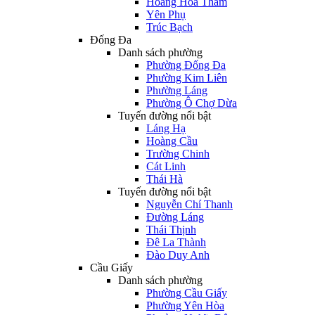
Hoàng Hoa Thám
Yên Phụ
Trúc Bạch
Đống Đa
Danh sách phường
Phường Đống Đa
Phường Kim Liên
Phường Láng
Phường Ô Chợ Dừa
Tuyến đường nổi bật
Láng Hạ
Hoàng Cầu
Trường Chinh
Cát Linh
Thái Hà
Tuyến đường nổi bật
Nguyễn Chí Thanh
Đường Láng
Thái Thịnh
Đê La Thành
Đào Duy Anh
Cầu Giấy
Danh sách phường
Phường Cầu Giấy
Phường Yên Hòa