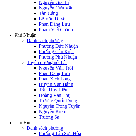
Nguyễn Gia Trí
Nguyễn Cửu Vân
Tân Cảng
Lê Văn Duyệt
Phan Đăng Lưu
Phạm Viết Chánh
Phú Nhuận
Danh sách phường
Phường Đức Nhuận
Phường Cầu Kiệu
Phường Phú Nhuận
Tuyến đường nổi bật
Nguyễn Văn Trỗi
Phan Đăng Lưu
Phan Xích Long
Huỳnh Văn Bánh
Trần Huy Liệu
Hoàng Văn Thụ
Trương Quốc Dung
Nguyễn Trọng Tuyển
Nguyễn Kiệm
Trường Sa
Tân Bình
Danh sách phường
Phường Tân Sơn Hòa