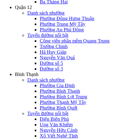
Ba Tháng Hai
Quận 12
Danh sách phường
Phường Đông Hưng Thuận
Phường Trung Mỹ Tây
Phường An Phú Đông
Tuyến đường nổi bật
Công viên phần mềm Quang Trung
Trường Chinh
Hà Huy Giáp
Nguyễn Văn Quá
Đường số 5
Đường số 3
Bình Thạnh
Danh sách phường
Phường Gia Định
Phường Bình Thạnh
Phường Bình Lợi Trung
Phường Thạnh Mỹ Tây
Phường Bình Quới
Tuyến đường nổi bật
Điện Biên Phủ
Ung Văn Khiêm
Nguyễn Hữu Cảnh
Xô Viết Nghệ Tĩnh