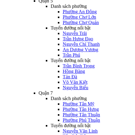
Quận 5
Danh sách phường
Phường An Đông
Phường Chợ Lớn
Phường Chợ Quán
Tuyến đường nổi bật
Nguyễn Trãi
Trần Hưng Đạo
Nguyễn Chí Thanh
An Dương Vương
Trần Phú
Tuyến đường nổi bật
Trần Bình Trọng
Hồng Bàng
Tản Đà
Võ Văn Kiệt
Nguyễn Biểu
Quận 7
Danh sách phường
Phường Tân Mỹ
Phường Tân Hưng
Phường Tân Thuận
Phường Phú Thuận
Tuyến đường nổi bật
Nguyễn Văn Linh