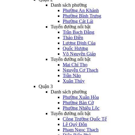
Danh sách phường
Phường An Khánh
Phường Bình Trưng
Phường Cát Lái
Tuyến đường nổi bật
Trần Bạch Đằng
Thảo Điền
Lương Định Của
Quốc Hương
Võ Nguyên Giáp
Tuyến đường nổi bật
Mai Chí Thọ
Nguyễn Cơ Thạch
Trần Não
Xuân Thủy
Quận 3
Danh sách phường
Phường Xuân Hòa
Phường Bàn Cờ
Phường Nhiêu Lộc
Tuyến đường nổi bật
Công Trường Quốc Tế
Lê Quý Đôn
Phạm Ngọc Thạch