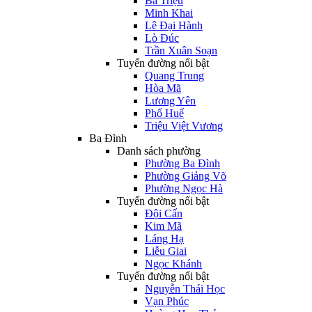
Bà Triệu
Minh Khai
Lê Đại Hành
Lò Đúc
Trần Xuân Soạn
Tuyến đường nổi bật
Quang Trung
Hòa Mã
Lương Yên
Phố Huế
Triệu Việt Vương
Ba Đình
Danh sách phường
Phường Ba Đình
Phường Giảng Võ
Phường Ngọc Hà
Tuyến đường nổi bật
Đội Cấn
Kim Mã
Láng Hạ
Liễu Giai
Ngọc Khánh
Tuyến đường nổi bật
Nguyễn Thái Học
Vạn Phúc