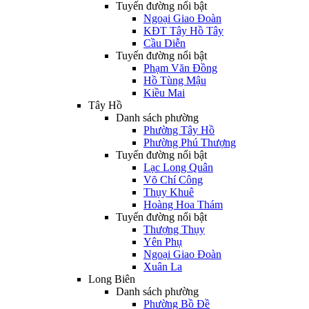
Tuyến đường nổi bật
Ngoại Giao Đoàn
KĐT Tây Hồ Tây
Cầu Diễn
Tuyến đường nổi bật
Phạm Văn Đồng
Hồ Tùng Mậu
Kiều Mai
Tây Hồ
Danh sách phường
Phường Tây Hồ
Phường Phú Thượng
Tuyến đường nổi bật
Lạc Long Quân
Võ Chí Công
Thụy Khuê
Hoàng Hoa Thám
Tuyến đường nổi bật
Thượng Thụy
Yên Phụ
Ngoại Giao Đoàn
Xuân La
Long Biên
Danh sách phường
Phường Bồ Đề