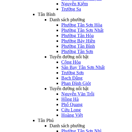
Nguyễn Kiệm
Trường Sa
Tân Bình
Danh sách phường
Phường Tân Sơn Hòa
Phường Tân Sơn Nhất
Phường Tân Hòa
Phường Bảy Hiền
Phường Tân Bình
Phường Tân Sơn
Tuyến đường nổi bật
Cộng Hòa
Sân Bay Tân Sơn Nhất
Trường Sơn
Bạch Đằng
Phan Đình Giót
Tuyến đường nổi bật
Nguyễn Văn Trỗi
Hồng Hà
Phổ Quang
Cửu Long
Hoàng Việt
Tân Phú
Danh sách phường
Phường Tân Sơn Nhì