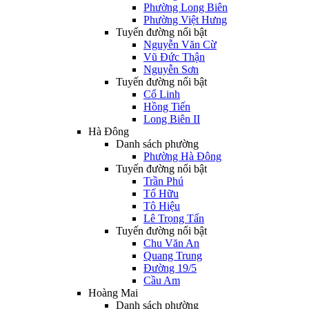
Phường Long Biên
Phường Việt Hưng
Tuyến đường nổi bật
Nguyễn Văn Cừ
Vũ Đức Thận
Nguyễn Sơn
Tuyến đường nổi bật
Cổ Linh
Hồng Tiến
Long Biên II
Hà Đông
Danh sách phường
Phường Hà Đông
Tuyến đường nổi bật
Trần Phú
Tố Hữu
Tô Hiệu
Lê Trọng Tấn
Tuyến đường nổi bật
Chu Văn An
Quang Trung
Đường 19/5
Cầu Am
Hoàng Mai
Danh sách phường