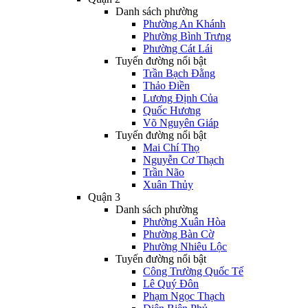
Danh sách phường
Phường An Khánh
Phường Bình Trưng
Phường Cát Lái
Tuyến đường nổi bật
Trần Bạch Đằng
Thảo Điền
Lương Định Của
Quốc Hương
Võ Nguyên Giáp
Tuyến đường nổi bật
Mai Chí Thọ
Nguyễn Cơ Thạch
Trần Não
Xuân Thủy
Quận 3
Danh sách phường
Phường Xuân Hòa
Phường Bàn Cờ
Phường Nhiêu Lộc
Tuyến đường nổi bật
Công Trường Quốc Tế
Lê Quý Đôn
Phạm Ngọc Thạch