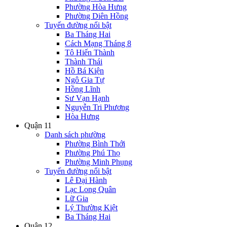
Phường Hòa Hưng
Phường Diên Hồng
Tuyến đường nổi bật
Ba Tháng Hai
Cách Mạng Tháng 8
Tô Hiến Thành
Thành Thái
Hồ Bá Kiện
Ngô Gia Tự
Hồng Lĩnh
Sư Vạn Hạnh
Nguyễn Tri Phương
Hòa Hưng
Quận 11
Danh sách phường
Phường Bình Thới
Phường Phú Thọ
Phường Minh Phụng
Tuyến đường nổi bật
Lê Đại Hành
Lạc Long Quân
Lữ Gia
Lý Thường Kiệt
Ba Tháng Hai
Quận 12