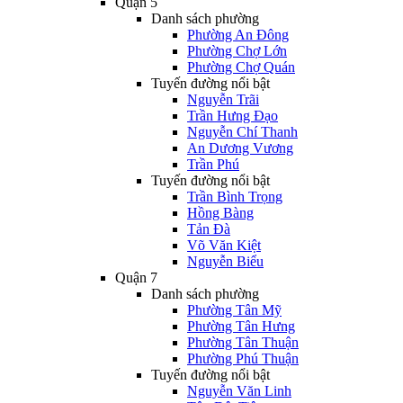
Quận 5
Danh sách phường
Phường An Đông
Phường Chợ Lớn
Phường Chợ Quán
Tuyến đường nổi bật
Nguyễn Trãi
Trần Hưng Đạo
Nguyễn Chí Thanh
An Dương Vương
Trần Phú
Tuyến đường nổi bật
Trần Bình Trọng
Hồng Bàng
Tản Đà
Võ Văn Kiệt
Nguyễn Biểu
Quận 7
Danh sách phường
Phường Tân Mỹ
Phường Tân Hưng
Phường Tân Thuận
Phường Phú Thuận
Tuyến đường nổi bật
Nguyễn Văn Linh