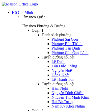
Hồ Chí Minh
Tìm theo Quận
|
Tìm theo Phường & Đường
Quận 1
Danh sách phường
Phường Sài Gòn
Phường Bến Thành
Phường Tân Định
Phường Cầu Ông Lãnh
Tuyến đường nổi bật
Lê Duẩn
Tôn Đức Thắng
Nguyễn Huệ
Đồng Khởi
Lê Thánh Tôn
Tuyến đường nổi bật
Hàm Nghi
Nguyễn Đình Chiểu
Nguyễn Thị Minh Khai
Hai Bà Trưng
Nam Kỳ Khởi Nghĩa
Quận 2