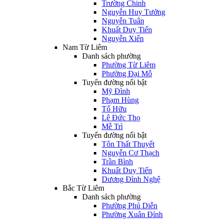
Trường Chinh
Nguyễn Huy Tưởng
Nguyễn Tuân
Khuất Duy Tiến
Nguyễn Xiển
Nam Từ Liêm
Danh sách phường
Phường Từ Liêm
Phường Đại Mỗ
Tuyến đường nổi bật
Mỹ Đình
Phạm Hùng
Tố Hữu
Lê Đức Thọ
Mễ Trì
Tuyến đường nổi bật
Tôn Thất Thuyết
Nguyễn Cơ Thạch
Trần Bình
Khuất Duy Tiến
Dương Đình Nghệ
Bắc Từ Liêm
Danh sách phường
Phường Phú Diễn
Phường Xuân Đỉnh