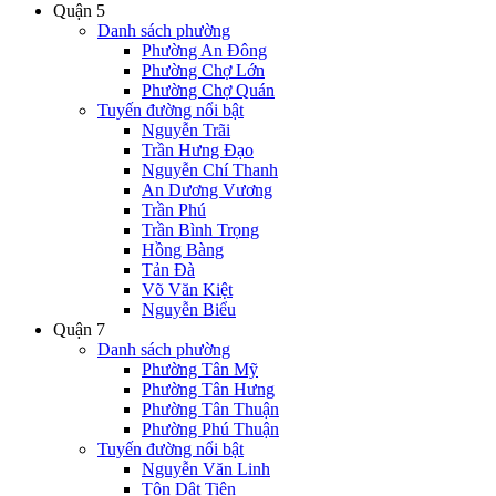
Quận 5
Danh sách phường
Phường An Đông
Phường Chợ Lớn
Phường Chợ Quán
Tuyến đường nổi bật
Nguyễn Trãi
Trần Hưng Đạo
Nguyễn Chí Thanh
An Dương Vương
Trần Phú
Trần Bình Trọng
Hồng Bàng
Tản Đà
Võ Văn Kiệt
Nguyễn Biểu
Quận 7
Danh sách phường
Phường Tân Mỹ
Phường Tân Hưng
Phường Tân Thuận
Phường Phú Thuận
Tuyến đường nổi bật
Nguyễn Văn Linh
Tôn Dật Tiên