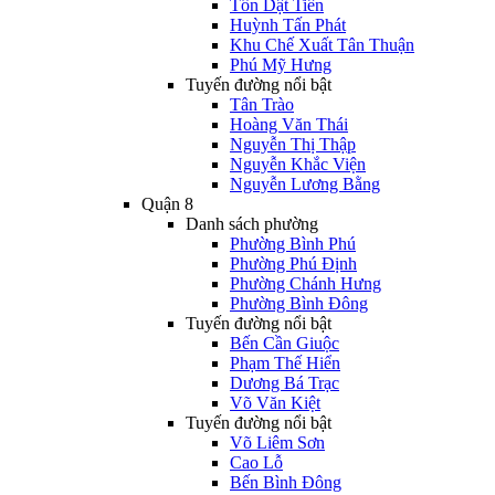
Tôn Dật Tiên
Huỳnh Tấn Phát
Khu Chế Xuất Tân Thuận
Phú Mỹ Hưng
Tuyến đường nổi bật
Tân Trào
Hoàng Văn Thái
Nguyễn Thị Thập
Nguyễn Khắc Viện
Nguyễn Lương Bằng
Quận 8
Danh sách phường
Phường Bình Phú
Phường Phú Định
Phường Chánh Hưng
Phường Bình Đông
Tuyến đường nổi bật
Bến Cần Giuộc
Phạm Thế Hiển
Dương Bá Trạc
Võ Văn Kiệt
Tuyến đường nổi bật
Võ Liêm Sơn
Cao Lỗ
Bến Bình Đông