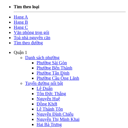
Tìm theo loại
Hạng A
Hạng B
Hạng C
Văn phòng trọn gói
Toà nhà nguyên căn
Tìm theo đường
Quận 1
Danh sách phường
Phường Sài Gòn
Phường Bến Thành
Phường Tân Định
Phường Cầu Ông Lãnh
Tuyến đường nổi bật
Lê Duẩn
Tôn Đức Thắng
Nguyễn Huệ
Đồng Khởi
Lê Thánh Tôn
Nguyễn Đình Chiểu
Nguyễn Thị Minh Khai
Hai Bà Trưng