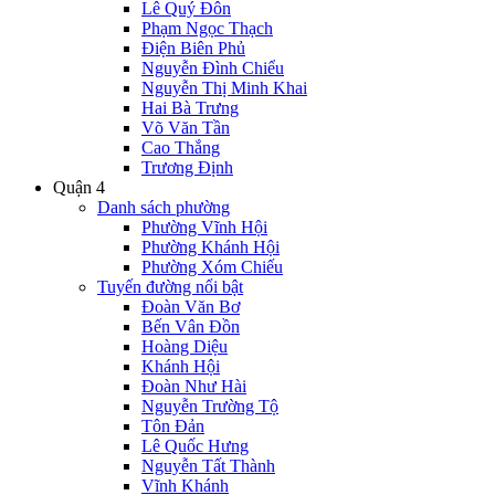
Lê Quý Đôn
Phạm Ngọc Thạch
Điện Biên Phủ
Nguyễn Đình Chiểu
Nguyễn Thị Minh Khai
Hai Bà Trưng
Võ Văn Tần
Cao Thắng
Trương Định
Quận 4
Danh sách phường
Phường Vĩnh Hội
Phường Khánh Hội
Phường Xóm Chiếu
Tuyến đường nổi bật
Đoàn Văn Bơ
Bến Vân Đồn
Hoàng Diệu
Khánh Hội
Đoàn Như Hài
Nguyễn Trường Tộ
Tôn Đản
Lê Quốc Hưng
Nguyễn Tất Thành
Vĩnh Khánh