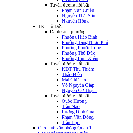
Tuyến đường nổi bật
Phạm Văn Chiêu
Nguyễn Thái Sơn
Nguyên Hồng
TP. Thủ Đức
Danh sách phường
Phường Hiệp Bình
Phường Tăng Nhơn Phú
Phường Phước Long
Phường Thủ Đức
Phường Linh Xuân
Tuyến đường nổi bật
KĐT Thủ Thiêm
Thảo Điền
Mai Chí Thọ
Võ Nguyên Giáp
Nguyễn Cơ Thạch
Tuyến đường nổi bật
Quốc Hương
Trần Não
Lương Định Của
Phạm Văn Đồng
Trần Lựu
Cho thuê văn phòng Quận 1