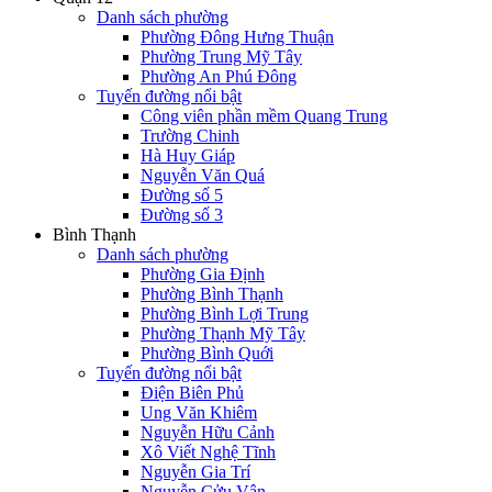
Danh sách phường
Phường Đông Hưng Thuận
Phường Trung Mỹ Tây
Phường An Phú Đông
Tuyến đường nổi bật
Công viên phần mềm Quang Trung
Trường Chinh
Hà Huy Giáp
Nguyễn Văn Quá
Đường số 5
Đường số 3
Bình Thạnh
Danh sách phường
Phường Gia Định
Phường Bình Thạnh
Phường Bình Lợi Trung
Phường Thạnh Mỹ Tây
Phường Bình Quới
Tuyến đường nổi bật
Điện Biên Phủ
Ung Văn Khiêm
Nguyễn Hữu Cảnh
Xô Viết Nghệ Tĩnh
Nguyễn Gia Trí
Nguyễn Cửu Vân