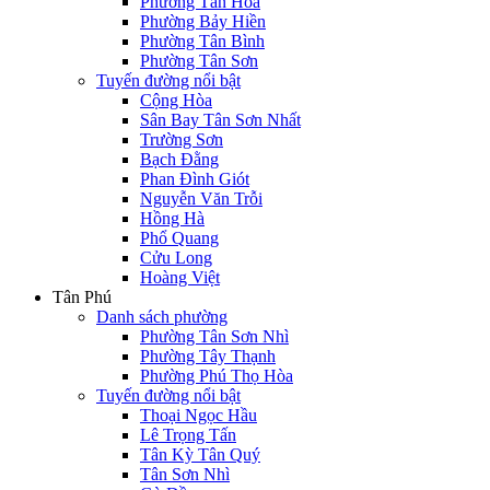
Phường Tân Hòa
Phường Bảy Hiền
Phường Tân Bình
Phường Tân Sơn
Tuyến đường nổi bật
Cộng Hòa
Sân Bay Tân Sơn Nhất
Trường Sơn
Bạch Đằng
Phan Đình Giót
Nguyễn Văn Trỗi
Hồng Hà
Phổ Quang
Cửu Long
Hoàng Việt
Tân Phú
Danh sách phường
Phường Tân Sơn Nhì
Phường Tây Thạnh
Phường Phú Thọ Hòa
Tuyến đường nổi bật
Thoại Ngọc Hầu
Lê Trọng Tấn
Tân Kỳ Tân Quý
Tân Sơn Nhì