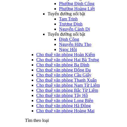
Phường Định Công
Phường Hoàng Liệt
Tuyến đường nổi bật
Tam Trinh
Trương Định
Nguyễn Cảnh Dị
Tuyến đường nổi bật
Định Công
Nguyễn Hữu Thọ
Ngọc Hồi
Cho thuê văn phòng Hoàn Kiếm
Cho thuê văn phòng Hai Bà Trưng
Cho thuê văn phòng Ba Đình
Cho thuê văn phòng Đống Đa
Cho thuê văn phòng Cầu Giấy
Cho thuê văn phòng Thanh Xuân
Cho thuê văn phòng Nam Từ Liêm
Cho thuê văn phòng Bắc Từ Liêm
Cho thuê văn phòng Tây Hồ
Cho thuê văn phòng Long Biên
Cho thuê văn phòng Hà Đông
Cho thuê văn phòng Hoàng Mai
Tìm theo loại