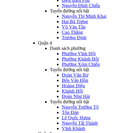
Điện Biên Phủ
Nguyễn Đình Chiểu
Tuyến đường nổi bật
Nguyễn Thị Minh Khai
Hai Bà Trưng
Võ Văn Tần
Cao Thắng
Trương Định
Quận 4
Danh sách phường
Phường Vĩnh Hội
Phường Khánh Hội
Phường Xóm Chiếu
Tuyến đường nổi bật
Đoàn Văn Bơ
Bến Vân Đồn
Hoàng Diệu
Khánh Hội
Đoàn Như Hài
Tuyến đường nổi bật
Nguyễn Trường Tộ
Tôn Đản
Lê Quốc Hưng
Nguyễn Tất Thành
Vĩnh Khánh