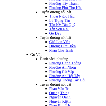
Phường Tây Thạnh
Phường Phú Thọ Hòa
Tuyến đường nổi bật
Thoại Ngọc Hầu
Lê Trọng Tấn
Tân Kỳ Tân Quý
Tân Sơn Nhì
Gò Dầu
Tuyến đường nổi bật
Chế Lan Viên
Dương Đức Hiền
Phan Chu Trinh
Gò Vấp
Danh sách phường
Phường Hạnh Thông
Phường An Nhơn
Phường Gò Vấp
Phường An Hội Tây
Phường Thông Tây Hội
Tuyến đường nổi bật
Phan Văn Trị
Quang Trung
Nguyễn Oanh
Nguyễn Kiệm
Phan Huy Ích