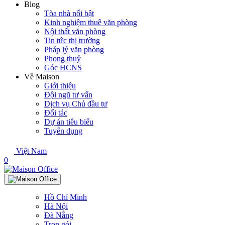
Blog
Tòa nhà nổi bật
Kinh nghiệm thuê văn phòng
Nội thất văn phòng
Tin tức thị trường
Pháp lý văn phòng
Phong thuỷ
Góc HCNS
Về Maison
Giới thiệu
Đội ngũ tư vấn
Dịch vụ Chủ đầu tư
Đối tác
Dự án tiêu biểu
Tuyển dụng
Việt Nam
0
Hồ Chí Minh
Hà Nội
Đà Nẵng
Trọn gói