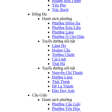
Hoàng Hoa Thám
Yên Phụ
Trúc Bạch
Đống Đa
Danh sách phường
Phường Đống Đa
Phường Kim Liên
Phường Láng
Phường Ô Chợ Dừa
Tuyến đường nổi bật
Láng Hạ
Hoàng Cầu
Trường Chinh
Cát Linh
Thái Hà
Tuyến đường nổi bật
Nguyễn Chí Thanh
Đường Láng
Thái Thịnh
Đê La Thành
Đào Duy Anh
Cầu Giấy
Danh sách phường
Phường Cầu Giấy
Phường Yên Hòa