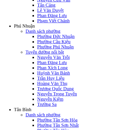
Tân Cảng
Lê Văn Duyệt
Phan Đăng Lưu
Phạm Viết Chánh
Phú Nhuận
Danh sách phường
Phường Đức Nhuận
Phường Cầu Kiệu
Phường Phú Nhuận
Tuyến đường nổi bật
Nguyễn Văn Trỗi
Phan Đăng Lưu
Phan Xích Long
Huỳnh Văn Bánh
Trần Huy Liệu
Hoàng Văn Thụ
Trương Quốc Dung
Nguyễn Trọng Tuyển
Nguyễn Kiệm
Trường Sa
Tân Bình
Danh sách phường
Phường Tân Sơn Hòa
Phường Tân Sơn Nhất