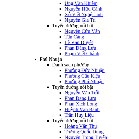
Ung Văn Khiêm
Nguyễn Hữu Cảnh
Xô Viết Nghệ Tĩnh
Nguyễn Gia Trí
Tuyến đường nổi bật
Nguyễn Cửu Vân
Tân Cảng
Lê Văn Duyệt
Phan Đăng Lưu
Phạm Viết Chánh
Phú Nhuận
Danh sách phường
Phường Đức Nhuận
Phường Cầu Kiệu
Phường Phú Nhuận
Tuyến đường nổi bật
Nguyễn Văn Trỗi
Phan Đăng Lưu
Phan Xích Long
Huỳnh Văn Bánh
Trần Huy Liệu
Tuyến đường nổi bật
Hoàng Văn Thụ
Trương Quốc Dung
Nguyễn Trọng Tuyển