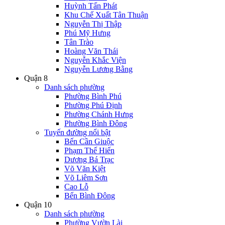
Huỳnh Tấn Phát
Khu Chế Xuất Tân Thuận
Nguyễn Thị Thập
Phú Mỹ Hưng
Tân Trào
Hoàng Văn Thái
Nguyễn Khắc Viện
Nguyễn Lương Bằng
Quận 8
Danh sách phường
Phường Bình Phú
Phường Phú Định
Phường Chánh Hưng
Phường Bình Đông
Tuyến đường nổi bật
Bến Cần Giuộc
Phạm Thế Hiển
Dương Bá Trạc
Võ Văn Kiệt
Võ Liêm Sơn
Cao Lỗ
Bến Bình Đông
Quận 10
Danh sách phường
Phường Vườn Lài