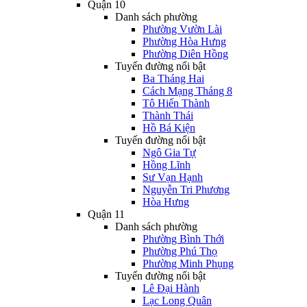
Quận 10
Danh sách phường
Phường Vườn Lài
Phường Hòa Hưng
Phường Diên Hồng
Tuyến đường nổi bật
Ba Tháng Hai
Cách Mạng Tháng 8
Tô Hiến Thành
Thành Thái
Hồ Bá Kiện
Tuyến đường nổi bật
Ngô Gia Tự
Hồng Lĩnh
Sư Vạn Hạnh
Nguyễn Tri Phương
Hòa Hưng
Quận 11
Danh sách phường
Phường Bình Thới
Phường Phú Thọ
Phường Minh Phụng
Tuyến đường nổi bật
Lê Đại Hành
Lạc Long Quân