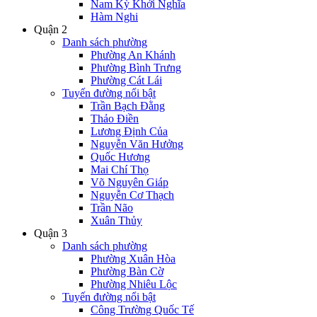
Nam Kỳ Khởi Nghĩa
Hàm Nghi
Quận 2
Danh sách phường
Phường An Khánh
Phường Bình Trưng
Phường Cát Lái
Tuyến đường nổi bật
Trần Bạch Đằng
Thảo Điền
Lương Định Của
Nguyễn Văn Hưởng
Quốc Hương
Mai Chí Thọ
Võ Nguyên Giáp
Nguyễn Cơ Thạch
Trần Não
Xuân Thủy
Quận 3
Danh sách phường
Phường Xuân Hòa
Phường Bàn Cờ
Phường Nhiêu Lộc
Tuyến đường nổi bật
Công Trường Quốc Tế