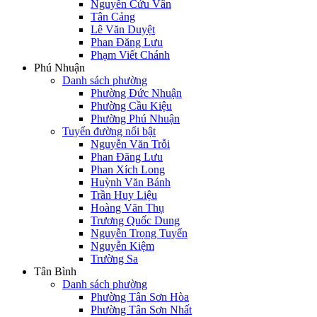
Nguyễn Cửu Vân
Tân Cảng
Lê Văn Duyệt
Phan Đăng Lưu
Phạm Viết Chánh
Phú Nhuận
Danh sách phường
Phường Đức Nhuận
Phường Cầu Kiệu
Phường Phú Nhuận
Tuyến đường nổi bật
Nguyễn Văn Trỗi
Phan Đăng Lưu
Phan Xích Long
Huỳnh Văn Bánh
Trần Huy Liệu
Hoàng Văn Thụ
Trương Quốc Dung
Nguyễn Trọng Tuyển
Nguyễn Kiệm
Trường Sa
Tân Bình
Danh sách phường
Phường Tân Sơn Hòa
Phường Tân Sơn Nhất