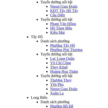
Tuyến đường nổi bật
Ngoại Giao Đoàn
KĐT Tây Hồ Tây
Cầu Diễn
Tuyến đường nổi bật
Phạm Văn Đồng
Hồ Tùng Mậu
Kiều Mai
Tây Hồ
Danh sách phường
Phường Tây Hồ
Phường Phú Thượng
Tuyến đường nổi bật
Lạc Long Quân
Võ Chí Công
Thụy Khuê
Hoàng Hoa Thám
Tuyến đường nổi bật
Thượng Thụy
Yên Phụ
Ngoại Giao Đoàn
Xuân La
Long Biên
Danh sách phường
Phường Bồ Đề