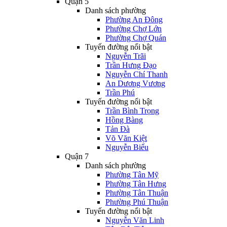
Quận 5
Danh sách phường
Phường An Đông
Phường Chợ Lớn
Phường Chợ Quán
Tuyến đường nổi bật
Nguyễn Trãi
Trần Hưng Đạo
Nguyễn Chí Thanh
An Dương Vương
Trần Phú
Tuyến đường nổi bật
Trần Bình Trọng
Hồng Bàng
Tản Đà
Võ Văn Kiệt
Nguyễn Biểu
Quận 7
Danh sách phường
Phường Tân Mỹ
Phường Tân Hưng
Phường Tân Thuận
Phường Phú Thuận
Tuyến đường nổi bật
Nguyễn Văn Linh