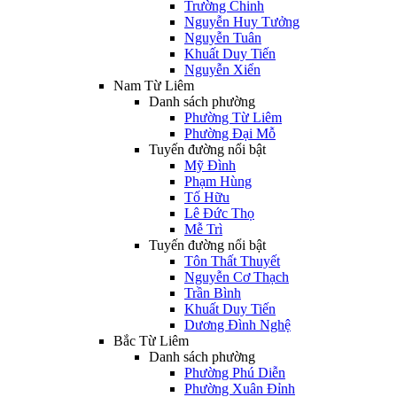
Trường Chinh
Nguyễn Huy Tưởng
Nguyễn Tuân
Khuất Duy Tiến
Nguyễn Xiển
Nam Từ Liêm
Danh sách phường
Phường Từ Liêm
Phường Đại Mỗ
Tuyến đường nổi bật
Mỹ Đình
Phạm Hùng
Tố Hữu
Lê Đức Thọ
Mễ Trì
Tuyến đường nổi bật
Tôn Thất Thuyết
Nguyễn Cơ Thạch
Trần Bình
Khuất Duy Tiến
Dương Đình Nghệ
Bắc Từ Liêm
Danh sách phường
Phường Phú Diễn
Phường Xuân Đỉnh