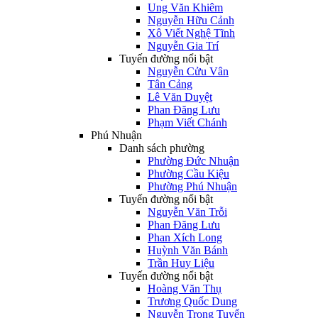
Ung Văn Khiêm
Nguyễn Hữu Cảnh
Xô Viết Nghệ Tĩnh
Nguyễn Gia Trí
Tuyến đường nổi bật
Nguyễn Cửu Vân
Tân Cảng
Lê Văn Duyệt
Phan Đăng Lưu
Phạm Viết Chánh
Phú Nhuận
Danh sách phường
Phường Đức Nhuận
Phường Cầu Kiệu
Phường Phú Nhuận
Tuyến đường nổi bật
Nguyễn Văn Trỗi
Phan Đăng Lưu
Phan Xích Long
Huỳnh Văn Bánh
Trần Huy Liệu
Tuyến đường nổi bật
Hoàng Văn Thụ
Trương Quốc Dung
Nguyễn Trọng Tuyển