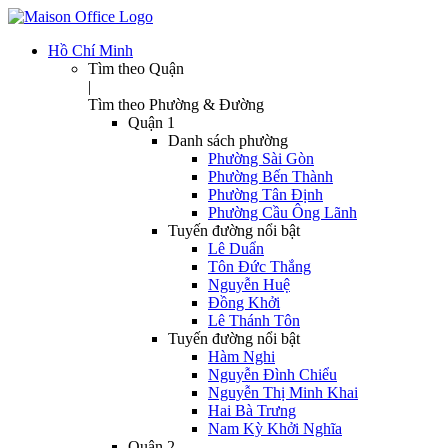
Hồ Chí Minh
Tìm theo Quận
|
Tìm theo Phường & Đường
Quận 1
Danh sách phường
Phường Sài Gòn
Phường Bến Thành
Phường Tân Định
Phường Cầu Ông Lãnh
Tuyến đường nổi bật
Lê Duẩn
Tôn Đức Thắng
Nguyễn Huệ
Đồng Khởi
Lê Thánh Tôn
Tuyến đường nổi bật
Hàm Nghi
Nguyễn Đình Chiểu
Nguyễn Thị Minh Khai
Hai Bà Trưng
Nam Kỳ Khởi Nghĩa
Quận 2