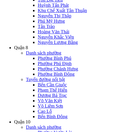
Huỳnh Tấn Phát
Khu Chế Xuất Tân Thuận
Nguyễn Thị Thập
Phú Mỹ Hưng
Tân Trào
Hoàng Văn Thái
Nguyễn Khắc Viện
Nguyễn Lương Bằng
Quận 8
Danh sách phường
Phường Bình Phú
Phường Phú Định
Phường Chánh Hưng
Phường Bình Đông
Tuyến đường nổi bật
Bến Cần Giuộc
Phạm Thế Hiển
Dương Bá Trạc
Võ Văn Kiệt
Võ Liêm Sơn
Cao Lỗ
Bến Bình Đông
Quận 10
Danh sách phường