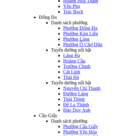
Hoàng Hoa Thám
Yên Phụ
Trúc Bạch
Đống Đa
Danh sách phường
Phường Đống Đa
Phường Kim Liên
Phường Láng
Phường Ô Chợ Dừa
Tuyến đường nổi bật
Láng Hạ
Hoàng Cầu
Trường Chinh
Cát Linh
Thái Hà
Tuyến đường nổi bật
Nguyễn Chí Thanh
Đường Láng
Thái Thịnh
Đê La Thành
Đào Duy Anh
Cầu Giấy
Danh sách phường
Phường Cầu Giấy
Phường Yên Hòa