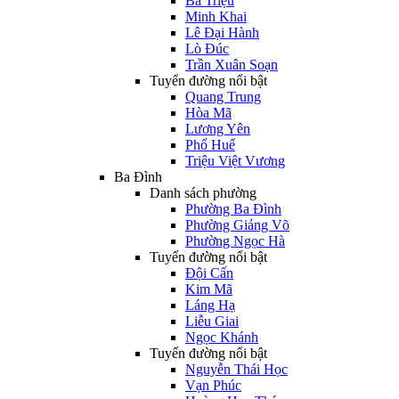
Bà Triệu
Minh Khai
Lê Đại Hành
Lò Đúc
Trần Xuân Soạn
Tuyến đường nổi bật
Quang Trung
Hòa Mã
Lương Yên
Phố Huế
Triệu Việt Vương
Ba Đình
Danh sách phường
Phường Ba Đình
Phường Giảng Võ
Phường Ngọc Hà
Tuyến đường nổi bật
Đội Cấn
Kim Mã
Láng Hạ
Liễu Giai
Ngọc Khánh
Tuyến đường nổi bật
Nguyễn Thái Học
Vạn Phúc