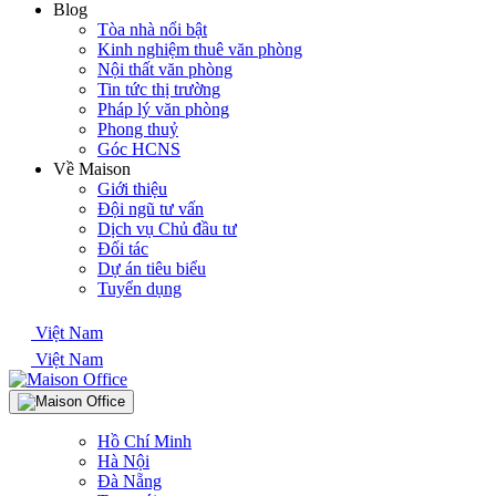
Blog
Tòa nhà nổi bật
Kinh nghiệm thuê văn phòng
Nội thất văn phòng
Tin tức thị trường
Pháp lý văn phòng
Phong thuỷ
Góc HCNS
Về Maison
Giới thiệu
Đội ngũ tư vấn
Dịch vụ Chủ đầu tư
Đối tác
Dự án tiêu biểu
Tuyển dụng
Việt Nam
Việt Nam
Hồ Chí Minh
Hà Nội
Đà Nẵng