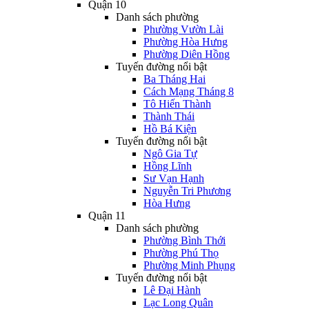
Quận 10
Danh sách phường
Phường Vườn Lài
Phường Hòa Hưng
Phường Diên Hồng
Tuyến đường nổi bật
Ba Tháng Hai
Cách Mạng Tháng 8
Tô Hiến Thành
Thành Thái
Hồ Bá Kiện
Tuyến đường nổi bật
Ngô Gia Tự
Hồng Lĩnh
Sư Vạn Hạnh
Nguyễn Tri Phương
Hòa Hưng
Quận 11
Danh sách phường
Phường Bình Thới
Phường Phú Thọ
Phường Minh Phụng
Tuyến đường nổi bật
Lê Đại Hành
Lạc Long Quân