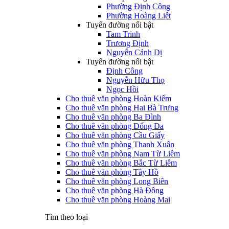
Phường Định Công
Phường Hoàng Liệt
Tuyến đường nổi bật
Tam Trinh
Trương Định
Nguyễn Cảnh Dị
Tuyến đường nổi bật
Định Công
Nguyễn Hữu Thọ
Ngọc Hồi
Cho thuê văn phòng Hoàn Kiếm
Cho thuê văn phòng Hai Bà Trưng
Cho thuê văn phòng Ba Đình
Cho thuê văn phòng Đống Đa
Cho thuê văn phòng Cầu Giấy
Cho thuê văn phòng Thanh Xuân
Cho thuê văn phòng Nam Từ Liêm
Cho thuê văn phòng Bắc Từ Liêm
Cho thuê văn phòng Tây Hồ
Cho thuê văn phòng Long Biên
Cho thuê văn phòng Hà Đông
Cho thuê văn phòng Hoàng Mai
Tìm theo loại