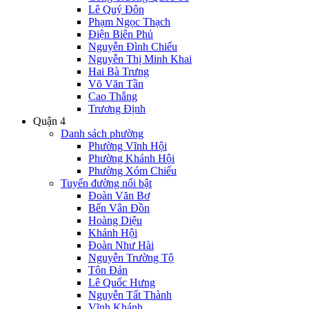
Lê Quý Đôn
Phạm Ngọc Thạch
Điện Biên Phủ
Nguyễn Đình Chiểu
Nguyễn Thị Minh Khai
Hai Bà Trưng
Võ Văn Tần
Cao Thắng
Trương Định
Quận 4
Danh sách phường
Phường Vĩnh Hội
Phường Khánh Hội
Phường Xóm Chiếu
Tuyến đường nổi bật
Đoàn Văn Bơ
Bến Vân Đồn
Hoàng Diệu
Khánh Hội
Đoàn Như Hài
Nguyễn Trường Tộ
Tôn Đản
Lê Quốc Hưng
Nguyễn Tất Thành
Vĩnh Khánh