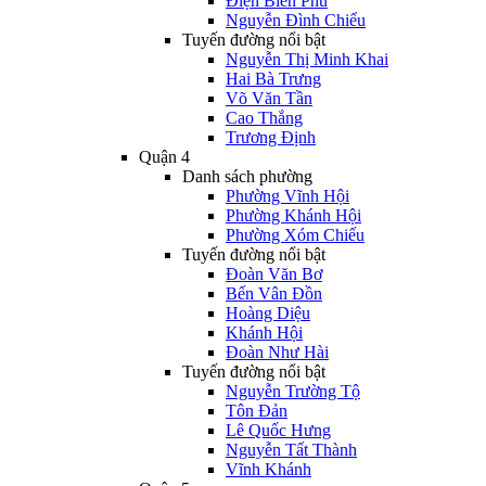
Điện Biên Phủ
Nguyễn Đình Chiểu
Tuyến đường nổi bật
Nguyễn Thị Minh Khai
Hai Bà Trưng
Võ Văn Tần
Cao Thắng
Trương Định
Quận 4
Danh sách phường
Phường Vĩnh Hội
Phường Khánh Hội
Phường Xóm Chiếu
Tuyến đường nổi bật
Đoàn Văn Bơ
Bến Vân Đồn
Hoàng Diệu
Khánh Hội
Đoàn Như Hài
Tuyến đường nổi bật
Nguyễn Trường Tộ
Tôn Đản
Lê Quốc Hưng
Nguyễn Tất Thành
Vĩnh Khánh