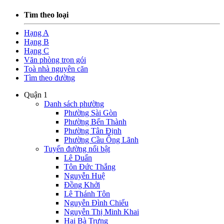
Tìm theo loại
Hạng A
Hạng B
Hạng C
Văn phòng trọn gói
Toà nhà nguyên căn
Tìm theo đường
Quận 1
Danh sách phường
Phường Sài Gòn
Phường Bến Thành
Phường Tân Định
Phường Cầu Ông Lãnh
Tuyến đường nổi bật
Lê Duẩn
Tôn Đức Thắng
Nguyễn Huệ
Đồng Khởi
Lê Thánh Tôn
Nguyễn Đình Chiểu
Nguyễn Thị Minh Khai
Hai Bà Trưng