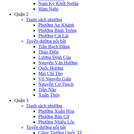
Nam Kỳ Khởi Nghĩa
Hàm Nghi
Quận 2
Danh sách phường
Phường An Khánh
Phường Bình Trưng
Phường Cát Lái
Tuyến đường nổi bật
Trần Bạch Đằng
Thảo Điền
Lương Định Của
Nguyễn Văn Hưởng
Quốc Hương
Mai Chí Thọ
Võ Nguyên Giáp
Nguyễn Cơ Thạch
Trần Não
Xuân Thủy
Quận 3
Danh sách phường
Phường Xuân Hòa
Phường Bàn Cờ
Phường Nhiêu Lộc
Tuyến đường nổi bật
Công Trường Quốc Tế