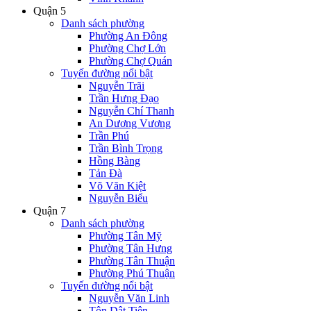
Quận 5
Danh sách phường
Phường An Đông
Phường Chợ Lớn
Phường Chợ Quán
Tuyến đường nổi bật
Nguyễn Trãi
Trần Hưng Đạo
Nguyễn Chí Thanh
An Dương Vương
Trần Phú
Trần Bình Trọng
Hồng Bàng
Tản Đà
Võ Văn Kiệt
Nguyễn Biểu
Quận 7
Danh sách phường
Phường Tân Mỹ
Phường Tân Hưng
Phường Tân Thuận
Phường Phú Thuận
Tuyến đường nổi bật
Nguyễn Văn Linh
Tôn Dật Tiên