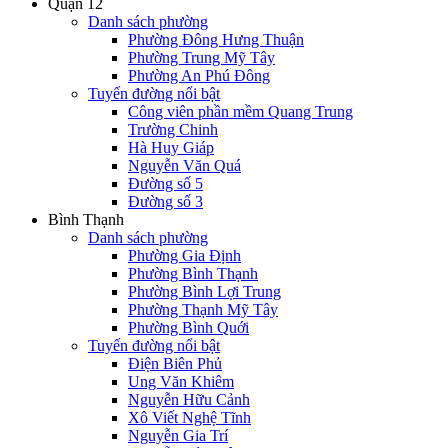
Quận 12
Danh sách phường
Phường Đông Hưng Thuận
Phường Trung Mỹ Tây
Phường An Phú Đông
Tuyến đường nổi bật
Công viên phần mềm Quang Trung
Trường Chinh
Hà Huy Giáp
Nguyễn Văn Quá
Đường số 5
Đường số 3
Bình Thạnh
Danh sách phường
Phường Gia Định
Phường Bình Thạnh
Phường Bình Lợi Trung
Phường Thạnh Mỹ Tây
Phường Bình Quới
Tuyến đường nổi bật
Điện Biên Phủ
Ung Văn Khiêm
Nguyễn Hữu Cảnh
Xô Viết Nghệ Tĩnh
Nguyễn Gia Trí