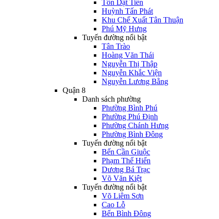
Tôn Dật Tiên
Huỳnh Tấn Phát
Khu Chế Xuất Tân Thuận
Phú Mỹ Hưng
Tuyến đường nổi bật
Tân Trào
Hoàng Văn Thái
Nguyễn Thị Thập
Nguyễn Khắc Viện
Nguyễn Lương Bằng
Quận 8
Danh sách phường
Phường Bình Phú
Phường Phú Định
Phường Chánh Hưng
Phường Bình Đông
Tuyến đường nổi bật
Bến Cần Giuộc
Phạm Thế Hiển
Dương Bá Trạc
Võ Văn Kiệt
Tuyến đường nổi bật
Võ Liêm Sơn
Cao Lỗ
Bến Bình Đông