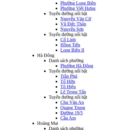
Phường Long Biên
Phường Việt Hưng
Tuyến đường nổi bật
Nguyễn Văn Cừ
Vũ Đức Thận
Nguyễn Sơn
Tuyến đường nổi bật
Cổ Linh
Hồng Tiến
Long Biên II
Hà Đông
Danh sách phường
Phường Hà Đông
Tuyến đường nổi bật
Trần Phú
Tố Hữu
Tô Hiệu
Lê Trọng Tấn
Tuyến đường nổi bật
Chu Văn An
Quang Trung
Đường 19/5
Cầu Am
Hoàng Mai
Danh sách phường