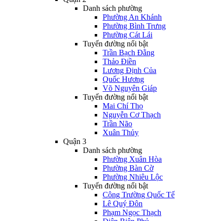
Danh sách phường
Phường An Khánh
Phường Bình Trưng
Phường Cát Lái
Tuyến đường nổi bật
Trần Bạch Đằng
Thảo Điền
Lương Định Của
Quốc Hương
Võ Nguyên Giáp
Tuyến đường nổi bật
Mai Chí Thọ
Nguyễn Cơ Thạch
Trần Não
Xuân Thủy
Quận 3
Danh sách phường
Phường Xuân Hòa
Phường Bàn Cờ
Phường Nhiêu Lộc
Tuyến đường nổi bật
Công Trường Quốc Tế
Lê Quý Đôn
Phạm Ngọc Thạch