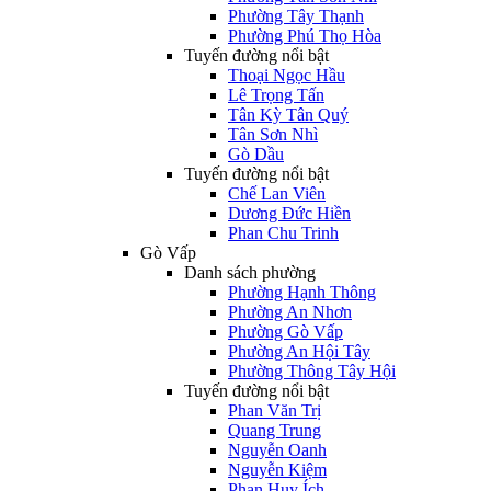
Phường Tây Thạnh
Phường Phú Thọ Hòa
Tuyến đường nổi bật
Thoại Ngọc Hầu
Lê Trọng Tấn
Tân Kỳ Tân Quý
Tân Sơn Nhì
Gò Dầu
Tuyến đường nổi bật
Chế Lan Viên
Dương Đức Hiền
Phan Chu Trinh
Gò Vấp
Danh sách phường
Phường Hạnh Thông
Phường An Nhơn
Phường Gò Vấp
Phường An Hội Tây
Phường Thông Tây Hội
Tuyến đường nổi bật
Phan Văn Trị
Quang Trung
Nguyễn Oanh
Nguyễn Kiệm
Phan Huy Ích