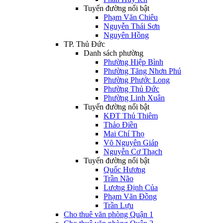
Tuyến đường nổi bật
Phạm Văn Chiêu
Nguyễn Thái Sơn
Nguyên Hồng
TP. Thủ Đức
Danh sách phường
Phường Hiệp Bình
Phường Tăng Nhơn Phú
Phường Phước Long
Phường Thủ Đức
Phường Linh Xuân
Tuyến đường nổi bật
KĐT Thủ Thiêm
Thảo Điền
Mai Chí Thọ
Võ Nguyên Giáp
Nguyễn Cơ Thạch
Tuyến đường nổi bật
Quốc Hương
Trần Não
Lương Định Của
Phạm Văn Đồng
Trần Lựu
Cho thuê văn phòng Quận 1