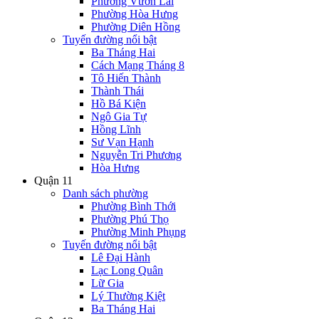
Phường Vườn Lài
Phường Hòa Hưng
Phường Diên Hồng
Tuyến đường nổi bật
Ba Tháng Hai
Cách Mạng Tháng 8
Tô Hiến Thành
Thành Thái
Hồ Bá Kiện
Ngô Gia Tự
Hồng Lĩnh
Sư Vạn Hạnh
Nguyễn Tri Phương
Hòa Hưng
Quận 11
Danh sách phường
Phường Bình Thới
Phường Phú Thọ
Phường Minh Phụng
Tuyến đường nổi bật
Lê Đại Hành
Lạc Long Quân
Lữ Gia
Lý Thường Kiệt
Ba Tháng Hai