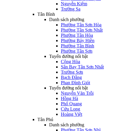
Nguyễn Kiệm
Trường Sa
Tân Bình
Danh sách phường
Phường Tân Sơn Hòa
Phường Tân Sơn Nhất
Phường Tân Hòa
Phường Bảy Hiền
Phường Tân Bình
Phường Tân Sơn
Tuyến đường nổi bật
Cộng Hòa
Sân Bay Tân Sơn Nhất
Trường Sơn
Bạch Đằng
Phan Đình Giót
Tuyến đường nổi bật
Nguyễn Văn Trỗi
Hồng Hà
Phổ Quang
Cửu Long
Hoàng Việt
Tân Phú
Danh sách phường
Phường Tân Sơn Nhì