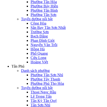
Phường Tân Hòa
Phường Bảy Hiền
Phường Tân Bình
Phường Tân Sơn
Tuyến đường nổi bật
Cộng Hòa
Sân Bay Tân Sơn Nhất
Trường Sơn
Bạch Đằng
Phan Đình Giót
Nguyễn Văn Trỗi
Hồng Hà
Phổ Quang
Cửu Long
Hoàng Việt
Tân Phú
Danh sách phường
Phường Tân Sơn Nhì
Phường Tây Thạnh
Phường Phú Thọ Hòa
Tuyến đường nổi bật
Thoại Ngọc Hầu
Lê Trọng Tấn
Tân Kỳ Tân Quý
Tân Sơn Nhì