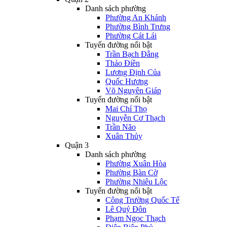
Danh sách phường
Phường An Khánh
Phường Bình Trưng
Phường Cát Lái
Tuyến đường nổi bật
Trần Bạch Đằng
Thảo Điền
Lương Định Của
Quốc Hương
Võ Nguyên Giáp
Tuyến đường nổi bật
Mai Chí Thọ
Nguyễn Cơ Thạch
Trần Não
Xuân Thủy
Quận 3
Danh sách phường
Phường Xuân Hòa
Phường Bàn Cờ
Phường Nhiêu Lộc
Tuyến đường nổi bật
Công Trường Quốc Tế
Lê Quý Đôn
Phạm Ngọc Thạch