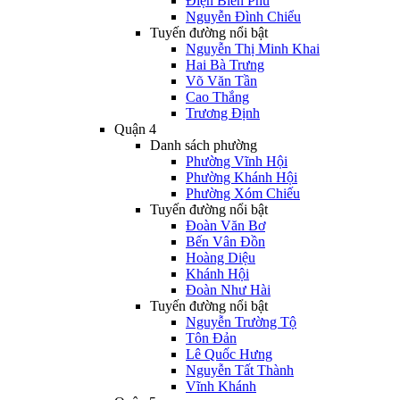
Điện Biên Phủ
Nguyễn Đình Chiểu
Tuyến đường nổi bật
Nguyễn Thị Minh Khai
Hai Bà Trưng
Võ Văn Tần
Cao Thắng
Trương Định
Quận 4
Danh sách phường
Phường Vĩnh Hội
Phường Khánh Hội
Phường Xóm Chiếu
Tuyến đường nổi bật
Đoàn Văn Bơ
Bến Vân Đồn
Hoàng Diệu
Khánh Hội
Đoàn Như Hài
Tuyến đường nổi bật
Nguyễn Trường Tộ
Tôn Đản
Lê Quốc Hưng
Nguyễn Tất Thành
Vĩnh Khánh