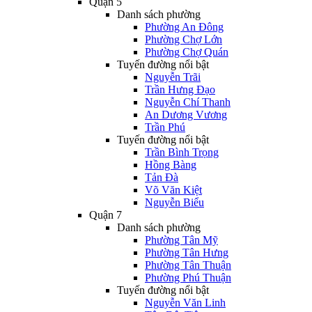
Quận 5
Danh sách phường
Phường An Đông
Phường Chợ Lớn
Phường Chợ Quán
Tuyến đường nổi bật
Nguyễn Trãi
Trần Hưng Đạo
Nguyễn Chí Thanh
An Dương Vương
Trần Phú
Tuyến đường nổi bật
Trần Bình Trọng
Hồng Bàng
Tản Đà
Võ Văn Kiệt
Nguyễn Biểu
Quận 7
Danh sách phường
Phường Tân Mỹ
Phường Tân Hưng
Phường Tân Thuận
Phường Phú Thuận
Tuyến đường nổi bật
Nguyễn Văn Linh