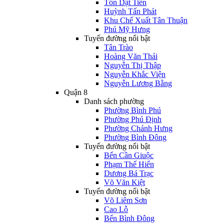
Tôn Dật Tiên
Huỳnh Tấn Phát
Khu Chế Xuất Tân Thuận
Phú Mỹ Hưng
Tuyến đường nổi bật
Tân Trào
Hoàng Văn Thái
Nguyễn Thị Thập
Nguyễn Khắc Viện
Nguyễn Lương Bằng
Quận 8
Danh sách phường
Phường Bình Phú
Phường Phú Định
Phường Chánh Hưng
Phường Bình Đông
Tuyến đường nổi bật
Bến Cần Giuộc
Phạm Thế Hiển
Dương Bá Trạc
Võ Văn Kiệt
Tuyến đường nổi bật
Võ Liêm Sơn
Cao Lỗ
Bến Bình Đông