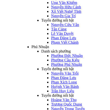
Ung Văn Khiêm
Nguyễn Hữu Cảnh
Xô Viết Nghệ Tĩnh
Nguyễn Gia Trí
Tuyến đường nổi bật
Nguyễn Cửu Vân
Tân Cảng
Lê Văn Duyệt
Phan Đăng Lưu
Phạm Viết Chánh
Phú Nhuận
Danh sách phường
Phường Đức Nhuận
Phường Cầu Kiệu
Phường Phú Nhuận
Tuyến đường nổi bật
Nguyễn Văn Trỗi
Phan Đăng Lưu
Phan Xích Long
Huỳnh Văn Bánh
Trần Huy Liệu
Tuyến đường nổi bật
Hoàng Văn Thụ
Trương Quốc Dung
Nguyễn Trọng Tuyển