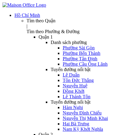
Hồ Chí Minh
Tìm theo Quận
|
Tìm theo Phường & Đường
Quận 1
Danh sách phường
Phường Sài Gòn
Phường Bến Thành
Phường Tân Định
Phường Cầu Ông Lãnh
Tuyến đường nổi bật
Lê Duẩn
Tôn Đức Thắng
Nguyễn Huệ
Đồng Khởi
Lê Thánh Tôn
Tuyến đường nổi bật
Hàm Nghi
Nguyễn Đình Chiểu
Nguyễn Thị Minh Khai
Hai Bà Trưng
Nam Kỳ Khởi Nghĩa
Quận 2