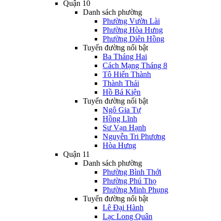
Quận 10
Danh sách phường
Phường Vườn Lài
Phường Hòa Hưng
Phường Diên Hồng
Tuyến đường nổi bật
Ba Tháng Hai
Cách Mạng Tháng 8
Tô Hiến Thành
Thành Thái
Hồ Bá Kiện
Tuyến đường nổi bật
Ngô Gia Tự
Hồng Lĩnh
Sư Vạn Hạnh
Nguyễn Tri Phương
Hòa Hưng
Quận 11
Danh sách phường
Phường Bình Thới
Phường Phú Thọ
Phường Minh Phụng
Tuyến đường nổi bật
Lê Đại Hành
Lạc Long Quân