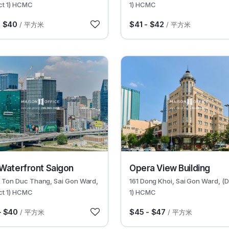
ict 1) HCMC
1) HCMC
- $40
$41 - $42
/ 平方米
/ 平方米
30434
Waterfront Saigon
Opera View Building
2 Ton Duc Thang, Sai Gon Ward,
161 Dong Khoi, Sai Gon Ward, (Di
ict 1) HCMC
1) HCMC
– $40
$45 - $47
/ 平方米
/ 平方米