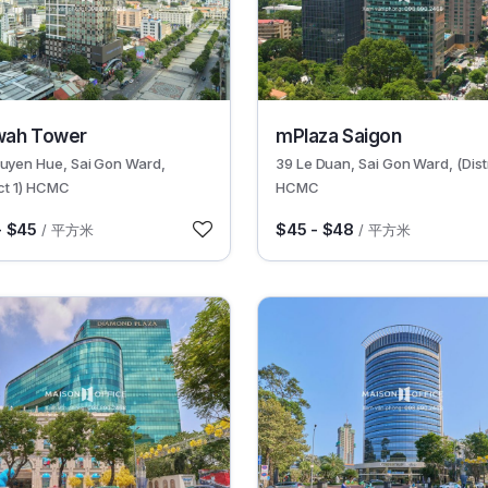
30618
wah Tower
mPlaza Saigon
guyen Hue, Sai Gon Ward,
39 Le Duan, Sai Gon Ward, (Distr
ict 1) HCMC
HCMC
- $45
$45 - $48
/ 平方米
/ 平方米