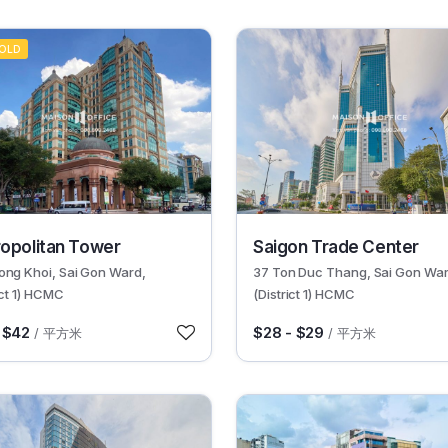
GOLD
30522
opolitan Tower
Saigon Trade Center
ong Khoi, Sai Gon Ward,
37 Ton Duc Thang, Sai Gon War
ict 1) HCMC
(District 1) HCMC
 $42
$28 - $29
/ 平方米
/ 平方米