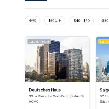
全部
$50以上
$40 - $50
$30
LEED PLATINUM
LEED 
30652
29595
Deutsches Haus
Saig
33 Le Duan, Sai Gon Ward, (District 1)
02 To
HCMC
(Distr