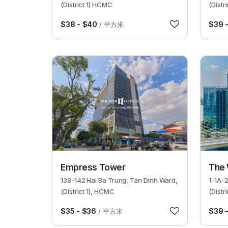
(District 1) HCMC
(Distr
$38 - $40
$39 
/ 平方米
30445
60305
Empress Tower
The 
138-142 Hai Ba Trung, Tan Dinh Ward,
1-1A-
(District 1), HCMC
(Distr
$35 - $36
$39 
/ 平方米