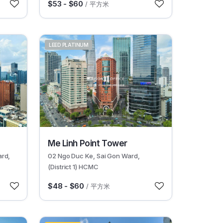
$53 - $60
/ 平方米
LEED PLATINUM
30643
Me Linh Point Tower
ard,
02 Ngo Duc Ke, Sai Gon Ward,
(District 1) HCMC
$48 - $60
/ 平方米