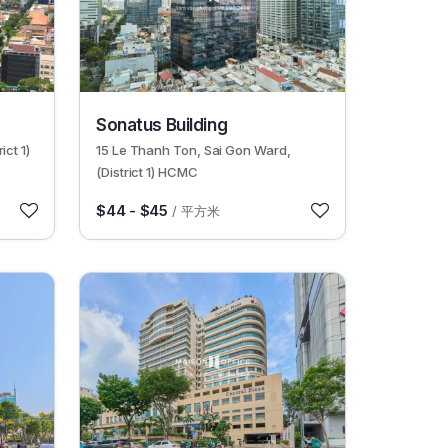
30392
Sonatus Building
ict 1)
15 Le Thanh Ton, Sai Gon Ward,
(District 1) HCMC
$44 - $45
/ 平方米