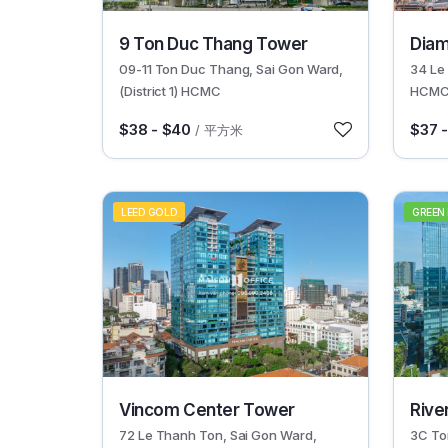
30524
30626
9 Ton Duc Thang Tower
Diam
09-11 Ton Duc Thang, Sai Gon Ward,
34 Le 
(District 1) HCMC
HCM
$38 - $40
$37 
/ 平方米
LEED GOLD
GREEN
30465
30621
Vincom Center Tower
Rive
72 Le Thanh Ton, Sai Gon Ward,
3C To