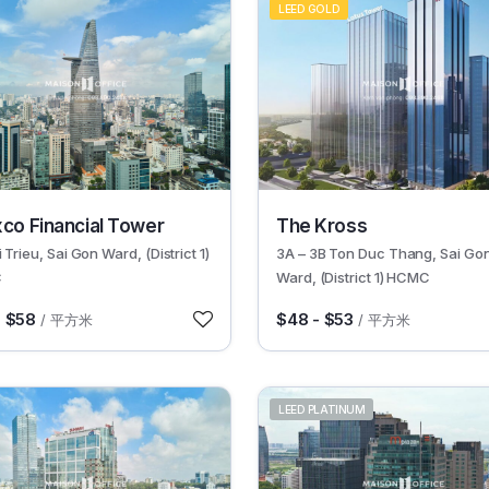
LEED GOLD
62257
xco Financial Tower
The Kross
 Trieu, Sai Gon Ward, (District 1)
3A – 3B Ton Duc Thang, Sai Go
C
Ward, (District 1) HCMC
- $58
$48 - $53
/ 平方米
/ 平方米
LEED PLATINUM