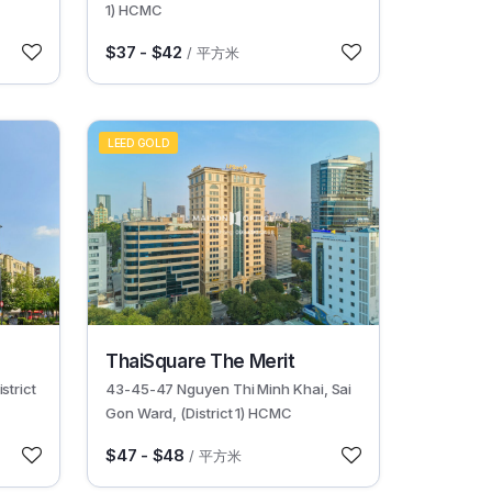
1) HCMC
$37 - $42
/ 平方米
LEED GOLD
56062
ThaiSquare The Merit
strict
43-45-47 Nguyen Thi Minh Khai, Sai
Gon Ward, (District 1) HCMC
$47 - $48
/ 平方米