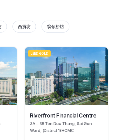
坊
西贡坊
翁领桥坊
LEED GOLD
49249
Riverfront Financial Centre
n
3A – 3B Ton Duc Thang, Sai Gon
Ward, (District 1) HCMC