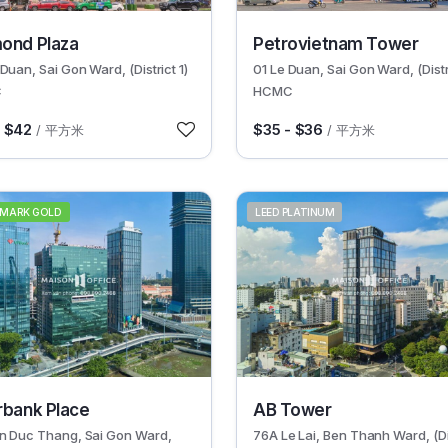
30644
ond Plaza
Petrovietnam Tower
Duan, Sai Gon Ward, (District 1)
01 Le Duan, Sai Gon Ward, (Distri
C
HCMC
- $42
$35 - $36
/ 平方米
/ 平方米
 MARK GOLD
LEED PLATINUM
30650
rbank Place
AB Tower
n Duc Thang, Sai Gon Ward,
76A Le Lai, Ben Thanh Ward, (Di