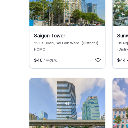
30521
30582
Saigon Tower
Sun
29 Le Duan, Sai Gon Ward, (District 1)
115 N
HCMC
(Distr
$46
$44 
/ 平方米