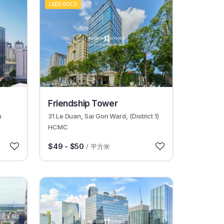
LEED GOLD
30411
Friendship Tower
n
31 Le Duan, Sai Gon Ward, (District 1)
HCMC
$49 - $50
/ 平方米