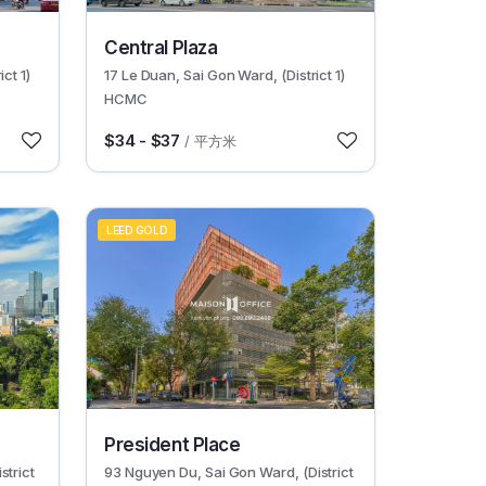
30627
Central Plaza
ct 1)
17 Le Duan, Sai Gon Ward, (District 1)
HCMC
$34 - $37
/ 平方米
LEED GOLD
30635
President Place
strict
93 Nguyen Du, Sai Gon Ward, (District