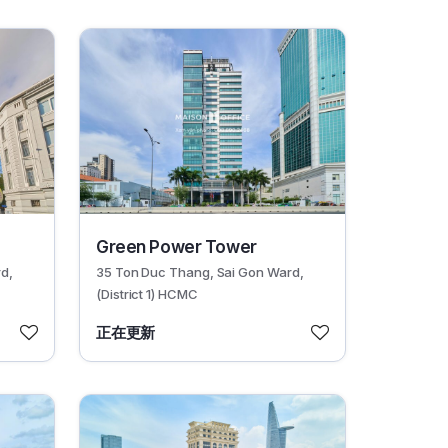
30624
Green Power Tower
d,
35 Ton Duc Thang, Sai Gon Ward,
(District 1) HCMC
正在更新