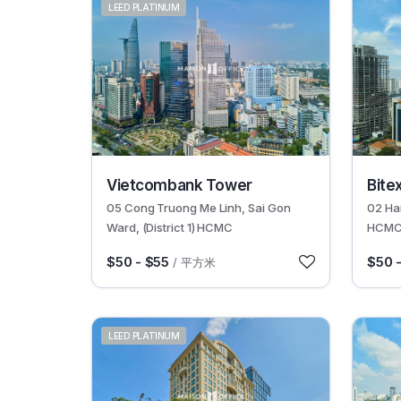
LEED PLATINUM
30520
30630
Vietcombank Tower
Bite
05 Cong Truong Me Linh, Sai Gon
02 Hai
Ward, (District 1) HCMC
HCM
$50 - $55
$50 
/ 平方米
LEED PLATINUM