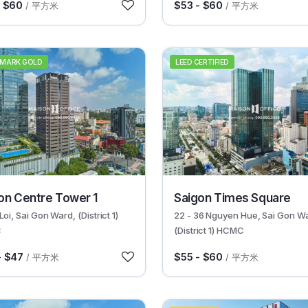
- $60
$53 - $60
/ 平方米
/ 平方米
 MARK GOLD
LEED CERTIFIED
30581
on Centre Tower 1
Saigon Times Square
Loi, Sai Gon Ward, (District 1)
22 - 36 Nguyen Hue, Sai Gon W
C
(District 1) HCMC
- $47
$55 - $60
/ 平方米
/ 平方米