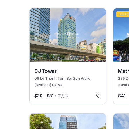
LEED 
30436
30619
CJ Tower
Metr
06 Le Thanh Ton, Sai Gon Ward,
235 D
(District 1) HCMC
(Distr
$30 - $31
$41 -
/ 平方米