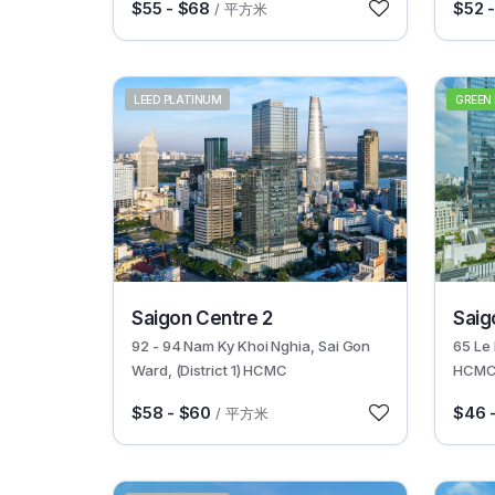
$55 - $68
$52 
/ 平方米
LEED PLATINUM
GREEN
30425
30463
Saigon Centre 2
Saig
92 - 94 Nam Ky Khoi Nghia, Sai Gon
65 Le 
Ward, (District 1) HCMC
HCM
$58 - $60
$46 
/ 平方米