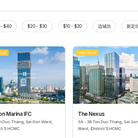
 - $40
$20 - $30
$10 - $20
边城坊
新定
GOLD
LEED GOLD
29596
on Marina IFC
The Nexus
n Duc Thang, Sai Gon Ward,
3A - 3B Ton Duc Thang, Sai Go
ict 1) HCMC
Ward, (District 1) HCMC