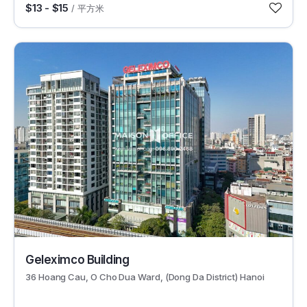
$13 - $15
/ 平方米
452
Geleximco Building
36 Hoang Cau, O Cho Dua Ward, (Dong Da District) Hanoi