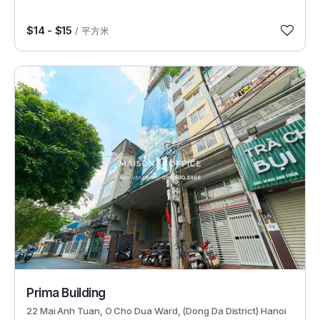
$14 - $15
/ 平方米
4510
Prima Building
22 Mai Anh Tuan, O Cho Dua Ward, (Dong Da District) Hanoi