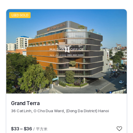
LEED GOLD
56139
Grand Terra
36 Cat Linh, O Cho Dua Ward, (Dong Da District) Hanoi
$33 – $36
/ 平方米