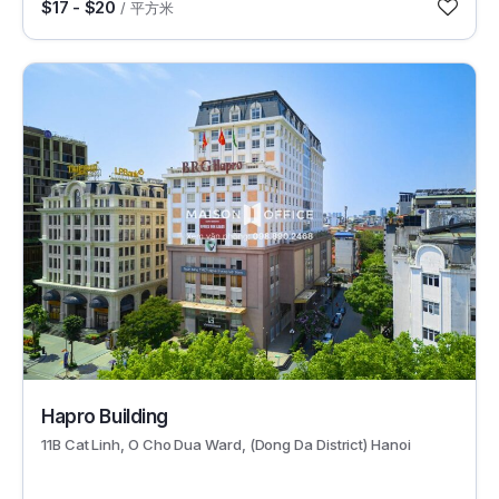
$17 - $20
/ 平方米
426
Hapro Building
11B Cat Linh, O Cho Dua Ward, (Dong Da District) Hanoi