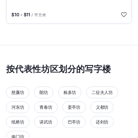
$10 - $11
/ 平方米
按代表性坊区划分的写字楼
慈廉坊
朗坊
栋多坊
二征夫人坊
河东坊
青春坊
姜亭坊
义都坊
纸桥坊
讲武坊
巴亭坊
还剑坊
南门坊