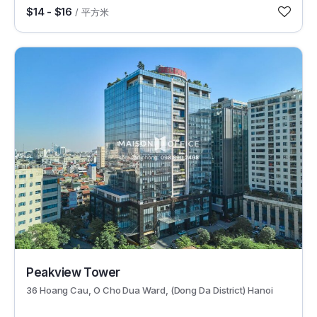
$14 - $16
/ 平方米
11518
Peakview Tower
36 Hoang Cau, O Cho Dua Ward, (Dong Da District) Hanoi