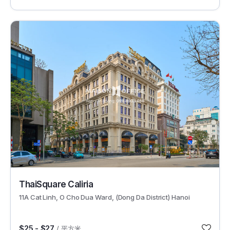
61908
ThaiSquare Caliria
11A Cat Linh, O Cho Dua Ward, (Dong Da District) Hanoi
$25 - $27
/ 平方米