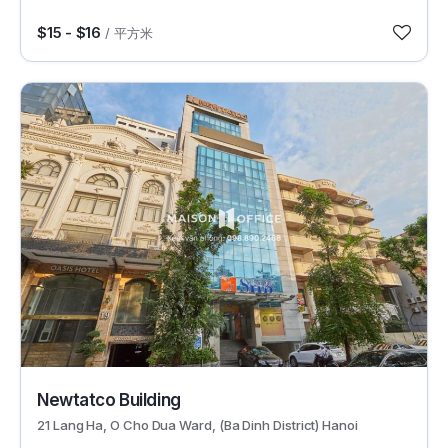
$15 - $16
/ 平方米
2233
Newtatco Building
21 Lang Ha, O Cho Dua Ward, (Ba Dinh District) Hanoi