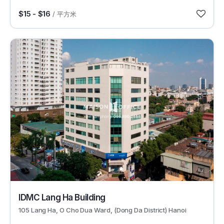
$15 - $16
/ 平方米
465
IDMC Lang Ha Building
105 Lang Ha, O Cho Dua Ward, (Dong Da District) Hanoi