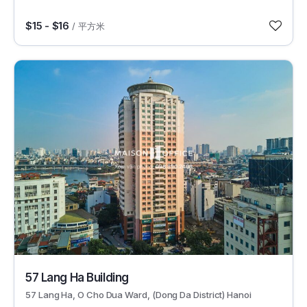
$15 - $16
/ 平方米
5284
57 Lang Ha Building
57 Lang Ha, O Cho Dua Ward, (Dong Da District) Hanoi