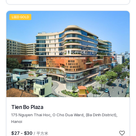
LEED GOLD
37549
Tien Bo Plaza
175 Nguyen Thai Hoc, O Cho Dua Ward, (Ba Dinh District),
Hanoi
$27 - $30
/ 平方米