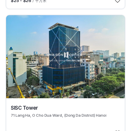
$25 - $26
/ 平方米
12054
SISC Tower
71 Lang Ha, O Cho Dua Ward, (Dong Da District) Hanoi