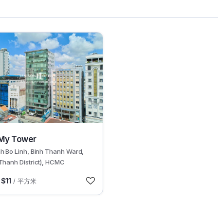
My Tower
nh Bo Linh, Binh Thanh Ward,
Thanh District), HCMC
 $11
/ 平方米