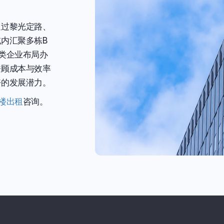
通过黎光定路、
内汇聚多栋B
各类企业布局办
兼顾成本与效率
好的发展潜力。
楼出租
咨询。