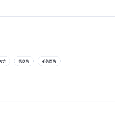
美坊
棋盘坊
盛美西坊