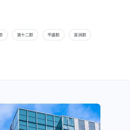
郡
第十二郡
平盛郡
富润郡