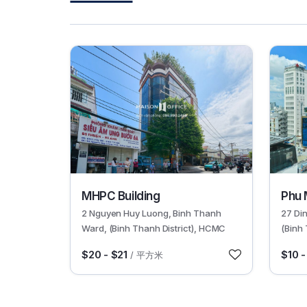
29993
30266
MHPC Building
Phu 
2 Nguyen Huy Luong, Binh Thanh
27 Di
Ward, (Binh Thanh District), HCMC
(Binh 
$20 - $21
$10 -
/ 平方米