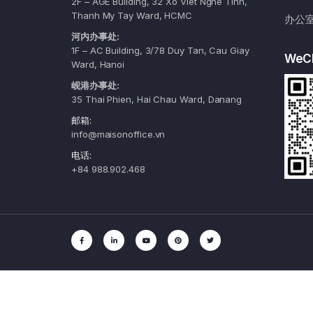
2F – AGE Building, 32 Xo Viet Nghe Tinh,
Thanh My Tay Ward, HCMC
办公
河内办事处:
1F – AC Building, 3/78 Duy Tan, Cau Giay
WeC
Ward, Hanoi
岘港办事处:
35 Thai Phien, Hai Chau Ward, Danang
邮箱:
info@maisonoffice.vn
电话:
+84 988.902.468