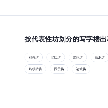
按代表性坊划分的写字楼出
和兴坊
安庆坊
富润坊
德润坊
翁领桥坊
西贡坊
边城坊