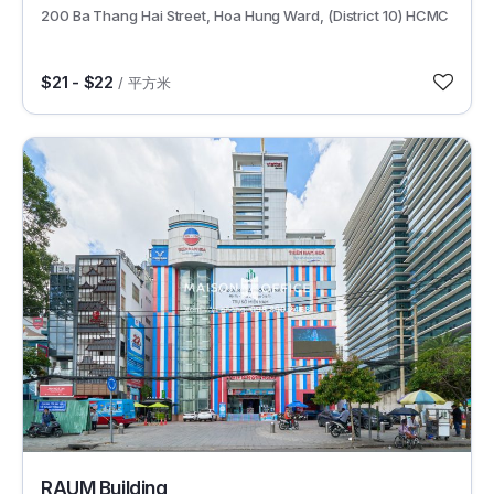
200 Ba Thang Hai Street, Hoa Hung Ward, (District 10) HCMC
$21 - $22
/ 平方米
43361
RAUM Building