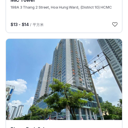
198A 3 Thang 2 Street, Hoa Hung Ward, (District 10) HCMC
$13 - $14
/ 平方米
30145