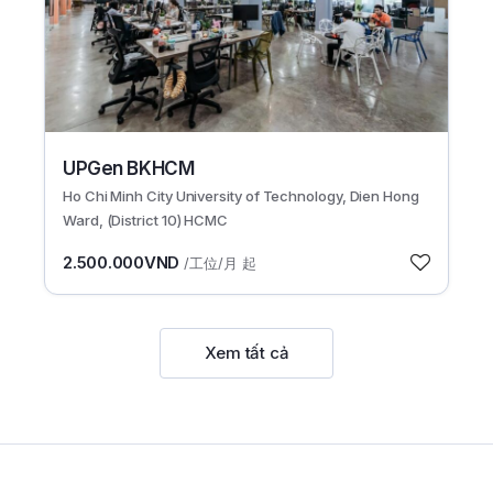
UPGen BKHCM
Ho Chi Minh City University of Technology, Dien Hong
Ward, (District 10) HCMC
2.500.000VND
/工位/月 起
Xem tất cả