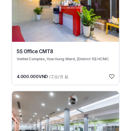
5S Office CMT8
Viettel Complex, Hoa Hung Ward, (District 10) HCMC
4.000.000VND
/工位/月 起