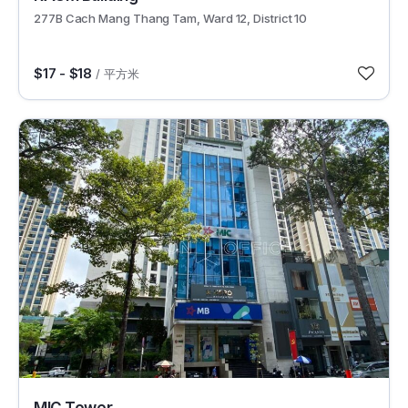
277B Cach Mang Thang Tam, Ward 12, District 10
$17 - $18
/ 平方米
30150
MIC Tower