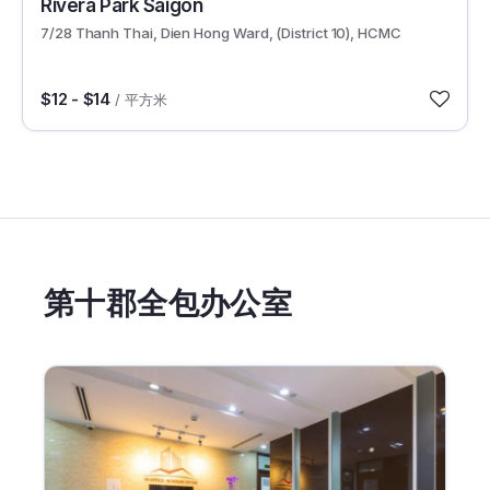
Rivera Park Saigon
7/28 Thanh Thai, Dien Hong Ward, (District 10), HCMC
$12 - $14
/ 平方米
第十郡全包办公室