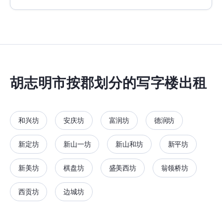
胡志明市按郡划分的写字楼出租
和兴坊
安庆坊
富润坊
德润坊
新定坊
新山一坊
新山和坊
新平坊
新美坊
棋盘坊
盛美西坊
翁领桥坊
西贡坊
边城坊