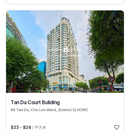
30357
Tan Da Court Building
86 Tan Da, Cho Lon Ward, (District 5) HCMC
$23 - $24
/ 平方米