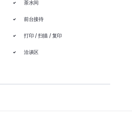
茶水间
前台接待
打印 / 扫描 / 复印
洽谈区