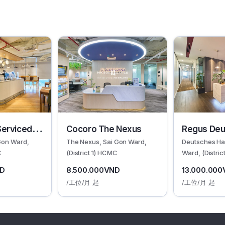
Serviced
Cocoro The Nexus
Regus Deu
Gon Ward,
The Nexus, Sai Gon Ward,
Deutsches Ha
Haus
C
(District 1) HCMC
Ward, (Distri
ND
8.500.000VND
13.000.00
/工位/月 起
/工位/月 起