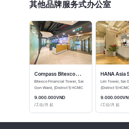
其他品牌服务式办公室
Compass Bitexco
HANA Asia 
Bitexco Financial Tower, Sai
Lim Tower, Sai 
Tower
Office
Gon Ward, (District 1) HCMC
(District 1) HCM
9.000.000VND
9.000.000V
/工位/月 起
/工位/月 起