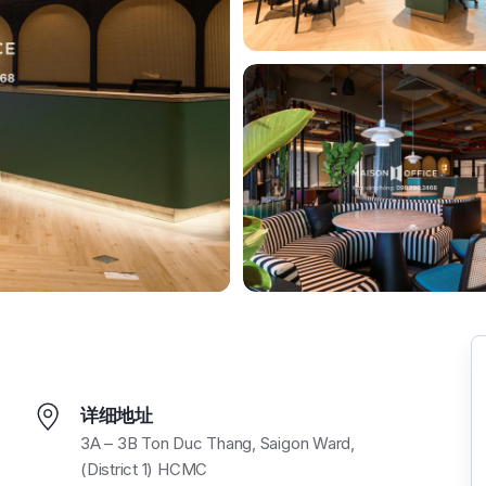
详细地址
3A – 3B Ton Duc Thang, Saigon Ward,
(District 1) HCMC