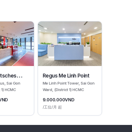
tsches
Regus Me Linh Point
us, Sai Gon
Me Linh Point Tower, Sai Gon
ct 1) HCMC
Ward, (District 1) HCMC
0VND
9.000.000VND
/工位/月 起